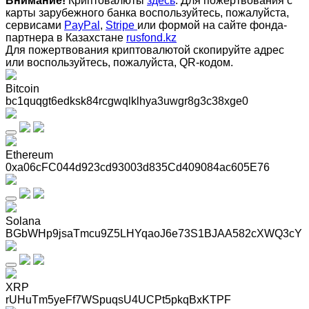
Внимание!
Криптовалюты
здесь
. Для пожертвования с
карты зарубежного банка воспользуйтесь, пожалуйста,
сервисами
PayPal
,
Stripe
или формой на сайте фонда-
партнера в Казахстане
rusfond.kz
Для пожертвования криптовалютой скопируйте адрес
или воспользуйтесь, пожалуйста, QR-кодом
.
Bitcoin
bc1quqgt6edksk84rcgwqlklhya3uwgr8g3c38xge0
Ethereum
0xa06cFC044d923cd93003d835Cd409084ac605E76
Solana
BGbWHp9jsaTmcu9Z5LHYqaoJ6e73S1BJAA582cXWQ3cY
XRP
rUHuTm5yeFf7WSpuqsU4UCPt5pkqBxKTPF