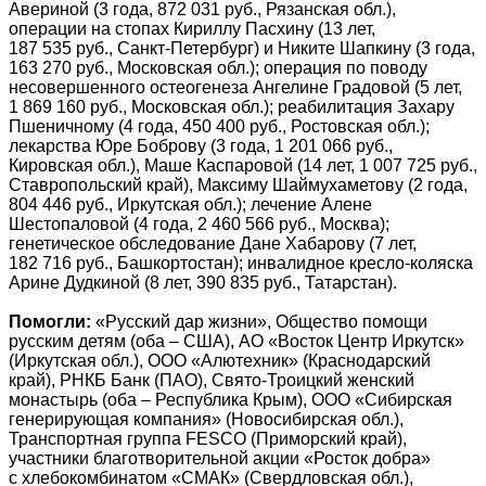
Авериной (3 года, 872 031 руб., Рязанская обл.),
операции на стопах Кириллу Пасхину (13 лет,
187 535 руб., Санкт-Петербург) и Никите Шапкину (3 года,
163 270 руб., Московская обл.); операция по поводу
несовершенного остеогенеза Ангелине Градовой (5 лет,
1 869 160 руб., Московская обл.); реабилитация Захару
Пшеничному (4 года, 450 400 руб., Ростовская обл.);
лекарства Юре Боброву (3 года, 1 201 066 руб.,
Кировская обл.), Маше Каспаровой (14 лет, 1 007 725 руб.,
Ставропольский край), Максиму Шаймухаметову (2 года,
804 446 руб., Иркутская обл.); лечение Алене
Шестопаловой (4 года, 2 460 566 руб., Москва);
генетическое обследование Дане Хабарову (7 лет,
182 716 руб., Башкортостан); инвалидное кресло-коляска
Арине Дудкиной (8 лет, 390 835 руб., Татарстан).
Помогли:
«Русский дар жизни», Общество помощи
русским детям (оба – США), АО «Восток Центр Иркутск»
(Иркутская обл.), ООО «Алютехник» (Краснодарский
край), РНКБ Банк (ПАО), Свято-Троицкий женский
монастырь (оба – Республика Крым), ООО «Сибирская
генерирующая компания» (Новосибирская обл.),
Транспортная группа FESCO (Приморский край),
участники благотворительной акции «Росток добра»
с хлебокомбинатом «СМАК» (Свердловская обл.),