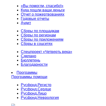
«Вы помогли, спасибо!»
Куда пошли ваши деньги
Отчет о пожертвованиях
Годовые отчеты
Аудит
Сборы по площадкам
Сборы по регионам
Сборы по приложениям
Сборы в соцсетях
Спецпроект «Четверть века»
Сделано
Бюллетень
Благодарности
Программы
Программы помощи
Русфонд.
Регистр
Русфонд.
Сердце
Русфонд.
Лицо
Русфонд.
Неврология