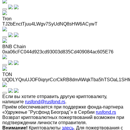
Tron
TJ2bEnctTjuu4LWgv7SyUdNQ8sHW6ACywT
BNB Chain
0xa06cFC044d923cd93003d835Cd409084ac605E76
TON
UQDLYQruUJOF0iqryrCcrCkRB8dmAWqkTba5hTSOaL1SHf
Если вы хотите отправить другую криптовалюту,
напишите
rusfond@rusfond.rs
.
Приём обеспечивается при поддержке фонда-партнера
«Удружење "Русфонд Београд"» в Сербии
rusfond.rs
Возврат криптовалютных пожертвований возможен при
подтверждении личности отправителя.
Внимание!
Криптовалюты
здесь
. Для пожертвования с