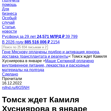
Получить
помощь
Для
бизнеса
Особый
случай
Статьи,
новости
Русфонд за 29 лет
24,571 МЛРД ₽
39 799
В 2026 году
885 516 006 ₽
2154
Гене Мяснову оплачены подбор и активация донора,
доставка трансплантата и реагенты
<
Томск ждет Камиля
Хусниярова в январе
>
Маше Сюткиной оплачено
внутривенное питание, лекарства и расходные
материалы на полгода
Сделано
Прочитали
16.12.2022
rsfnd.ru/6G5NH
Томск ждет Камиля
Хусниярова в январе