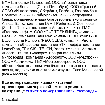
БФ «Татнефть» (Татарстан), ООО «Управляющая
компания Дефанс» (Санкт-Петербург), ООО «Трансойл»,
СПАО «Ингосстрах», Сбербанк, Росбанк, Газпромбанк,
Новикомбанк, АО «Райффайзенбанк» и сотрудники
банка, юридические лица благотворительного сервиса
Альфа-Банка, компания LVMH Perfumes & Cosmetics
(Seldico Russia), компания «Металлоинвест», ПАО
«Газпром нефть», ООО «СФТ ТРЕЙДИНГ», компания
PepsiCo, компания Tetra Pak, компания IBM, компания
Bayer, бренд Pampers (P&G; США), компания Pirelli,
компания «Диасофт», компания «Тинькофф», компании
LeasePlan, TPV CIS, ITELON, Yadro, «Ариэль Металл»,
«Россия 1», НКЦ «Флора», программа «Мили
милосердия» компании «Аэрофлот», ООО «Медтроник»,
ООО «МартиКом», ГБУ «Мосгоргеотрест», ООО
«Юнитрейд», пользователи благотворительного сервиса
mos.ru, подписчики инстаграм-аккаунта Юлии Меньшовой
(все – Москва).
Все пожертвования наших читателей,
произведенные через сайт, можно увидеть
на странице
«Отчет о пожертвованиях Русфонда»
.
Спасибо!