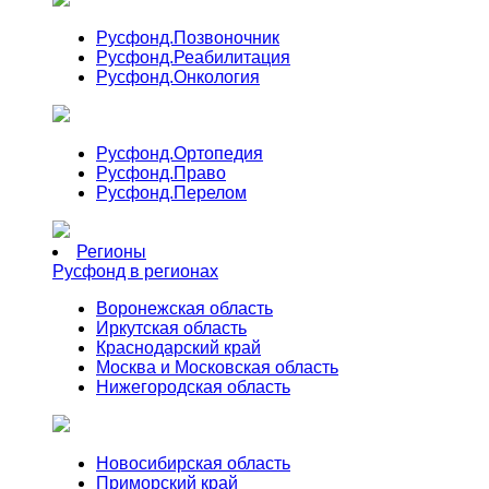
Русфонд.
Позвоночник
Русфонд.
Реабилитация
Русфонд.
Онкология
Русфонд.
Ортопедия
Русфонд.
Право
Русфонд.
Перелом
Регионы
Русфонд в регионах
Воронежская область
Иркутская область
Краснодарский край
Москва и Московская область
Нижегородская область
Новосибирская область
Приморский край