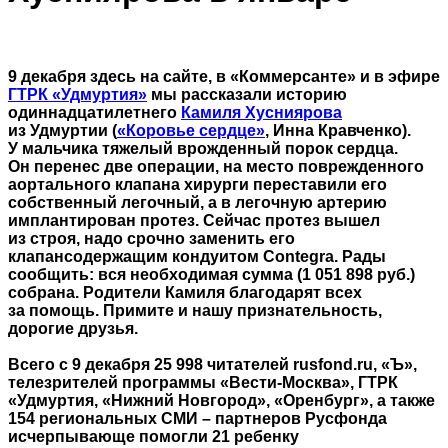
9 декабря здесь на сайте, в «Коммерсанте» и в эфире
ГТРК «Удмуртия»
мы рассказали историю
одиннадцатилетнего
Камиля Хусниярова
из Удмуртии (
«Коровье сердце»
, Инна Кравченко).
У мальчика тяжелый врожденный порок сердца.
Он перенес две операции, на место поврежденного
аортального клапана хирурги переставили его
собственный легочный, а в легочную артерию
имплантирован протез. Сейчас протез вышел
из строя, надо срочно заменить его
клапансодержащим кондуитом Contegra. Рады
сообщить: вся необходимая сумма (1 051 898 руб.)
собрана. Родители Камиля благодарят всех
за помощь. Примите и нашу признательность,
дорогие друзья.
Всего с 9 декабря 25 998 читателей rusfond.ru, «Ъ»,
телезрителей программы «Вести-Москва», ГТРК
«Удмуртия, «Нижний Новгород», «Оренбург», а также
154 региональных СМИ – партнеров Русфонда
исчерпывающе помогли 21 ребенку