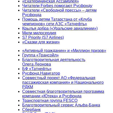
«Екатерининская Ассамблея»
Читатели Forbes помогают Русфонду
Читатели «Свободной прессы» – детям
Русфонда
Помощь детям Татарстана от «Клуба
чемпионов» сети АЗС «Татнефть»
Крылья добра («Уральские авиалинии»)
Мили милосердия
S7 Priority (S7 Airlines)
«Сказки для жизни»
«Активный гражданин» и «Миллион призов»
Группа «Трансойл»
Благотворительная деятельность
Олега Леонова
БФ «Татнефть»
Русфонд.Навигатор
Совместный проект АО «Федеральная
пассажирская компания» и Национального
РДКМ
Совместная благотворительная программа
компании «Ютека» и Русфонда
Транспортная группа FESCO
Благотворительный сервис Альфа-Банка
Сбербанк