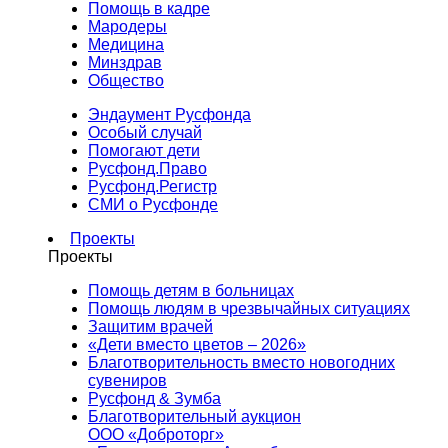
Помощь в кадре
Мародеры
Медицина
Минздрав
Общество
Эндаумент Русфонда
Особый случай
Помогают дети
Русфонд.Право
Русфонд.Регистр
СМИ о Русфонде
Проекты
Проекты
Помощь детям в больницах
Помощь людям в чрезвычайных ситуациях
Защитим врачей
«Дети вместо цветов – 2026»
Благотворительность вместо новогодних
сувениров
Русфонд & Зумба
Благотворительный аукцион
ООО «Доброторг»