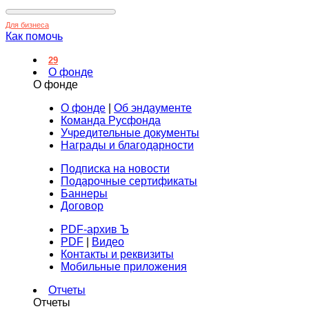
Для бизнеса
Как помочь
29
О фонде
О фонде
О фонде
|
Об эндаументе
Команда Русфонда
Учредительные документы
Награды и благодарности
Подписка на новости
Подарочные сертификаты
Баннеры
Договор
PDF-архив Ъ
PDF
|
Видео
Контакты и реквизиты
Мобильные приложения
Отчеты
Отчеты