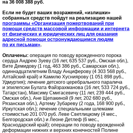
на 36 008 388 руб.
Если не будет ваших возражений, «излишки»
собранных средств пойдут на реализацию нашей
программы «Организация пожертвований при
помощи средств массовой информации и интернета
от физических и юридических лиц для оказания
адресной помощи остронуждающимся людям
по их письмам»
.
Оплачены:
операция по поводу врожденного порока
сердца Андрею Зуеву (16 лет, 635 537 руб., Омская обл.),
Вите Демидову (1 год, 463 386 руб., Самарская обл.),
одиннадцатилетним Владу Анциферову (4 303 568 руб.,
Алтайский край) и Камилю Хусниярову (1 051 898 руб.,
Удмуртия); лечение детского церебрального паралича
и эпилепсии Булата Файзрахманова (16 лет, 533 724 руб.,
Татарстан), Максиму Смигасевичу (11 лет, 239 444 руб.,
Омская обл.), Ане Щепакиной (9 лет, 202 680 руб.,
Рязанская обл.), Артему Зубареву (2 года, 168 900 руб.,
Иркутская обл.); лечение специальными шлемами
стоимостью 201 070 руб. Леве Светлицкому (4 мес.,
Белгородская обл.) и Леоне Детлеф (6 мес.,
Краснодарский край); операции по поводу врожденной
деформации нижних и верхних конечностей Полине