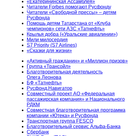
«Екатерининская Ассамблея»
Читатели Forbes помогают Русфонду
Читатели «Свободной прессы» – детям
Русфонда
Помощь детям Татарстана от «Клуба
чемпионов» сети АЗС «Татнефть»
Крылья добра («Уральские авиалинии»)
Мили милосердия
S7 Priority (S7 Airlines)
«Сказки для жизни»
«Активный гражданин» и «Миллион призов»
Группа «Трансойл»
Благотворительная деятельность
Олега Леонова
БФ «Татнефть»
Русфонд.Навигатор
Совместный проект АО «Федеральная
пассажирская компания» и Национального
РДКМ
Совместная благотворительная программа
компании «Ютека» и Русфонда
Транспортная группа FESCO
Благотворительный сервис Альфа-Банка
Сбербанк