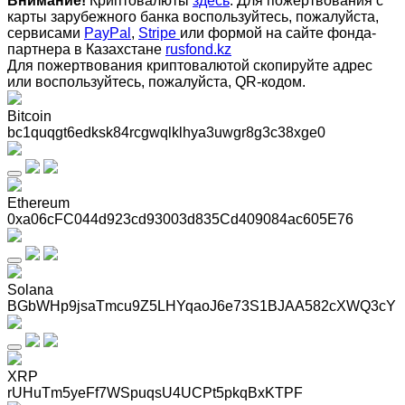
Внимание!
Криптовалюты
здесь
. Для пожертвования с
карты зарубежного банка воспользуйтесь, пожалуйста,
сервисами
PayPal
,
Stripe
или формой на сайте фонда-
партнера в Казахстане
rusfond.kz
Для пожертвования криптовалютой скопируйте адрес
или воспользуйтесь, пожалуйста, QR-кодом
.
Bitcoin
bc1quqgt6edksk84rcgwqlklhya3uwgr8g3c38xge0
Ethereum
0xa06cFC044d923cd93003d835Cd409084ac605E76
Solana
BGbWHp9jsaTmcu9Z5LHYqaoJ6e73S1BJAA582cXWQ3cY
XRP
rUHuTm5yeFf7WSpuqsU4UCPt5pkqBxKTPF