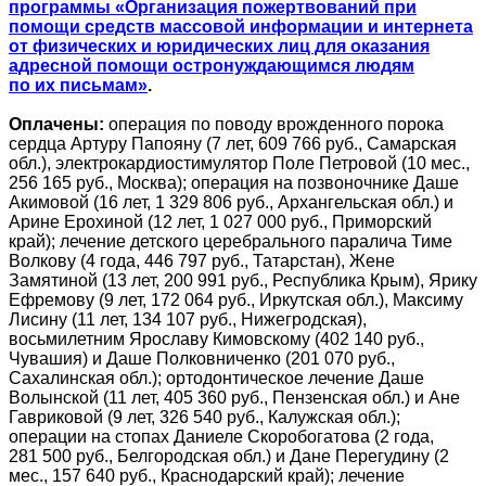
программы «Организация пожертвований при
помощи средств массовой информации и интернета
от физических и юридических лиц для оказания
адресной помощи остронуждающимся людям
по их письмам»
.
Оплачены:
операция по поводу врожденного порока
сердца Артуру Папояну (7 лет, 609 766 руб., Самарская
обл.), электрокардиостимулятор Поле Петровой (10 мес.,
256 165 руб., Москва); операция на позвоночнике Даше
Акимовой (16 лет, 1 329 806 руб., Архангельская обл.) и
Арине Ерохиной (12 лет, 1 027 000 руб., Приморский
край); лечение детского церебрального паралича Тиме
Волкову (4 года, 446 797 руб., Татарстан), Жене
Замятиной (13 лет, 200 991 руб., Республика Крым), Ярику
Ефремову (9 лет, 172 064 руб., Иркутская обл.), Максиму
Лисину (11 лет, 134 107 руб., Нижегродская),
восьмилетним Ярославу Кимовскому (402 140 руб.,
Чувашия) и Даше Полковниченко (201 070 руб.,
Сахалинская обл.); ортодонтическое лечение Даше
Волынской (11 лет, 405 360 руб., Пензенская обл.) и Ане
Гавриковой (9 лет, 326 540 руб., Калужская обл.);
операции на стопах Даниеле Скоробогатова (2 года,
281 500 руб., Белгородская обл.) и Дане Перегудину (2
мес., 157 640 руб., Краснодарский край); лечение