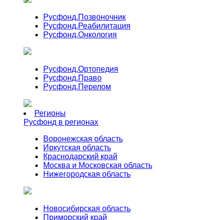
Русфонд.
Позвоночник
Русфонд.
Реабилитация
Русфонд.
Онкология
Русфонд.
Ортопедия
Русфонд.
Право
Русфонд.
Перелом
Регионы
Русфонд в регионах
Воронежская область
Иркутская область
Краснодарский край
Москва и Московская область
Нижегородская область
Новосибирская область
Приморский край