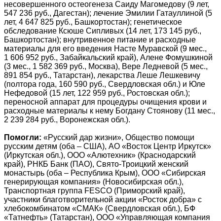
несовершенного остеогенеза Саиду Магомедову (9 лет,
547 236 руб., Дагестан); лечение Эмилии Гатауллиной (5
лет, 4 647 825 руб., Башкортостан); генетическое
обследование Ксюше Сипливых (14 лет, 173 145 руб.,
Башкортостан); внутривенное питание и расходные
материалы для его введения Насте Муравской (9 мес.,
1 606 952 руб., Забайкальский край), Алене Фомушкиной
(3 мес., 1 582 369 руб., Москва), Вере Ледневой (5 мес.,
891 854 руб., Татарстан), лекарства Леше Лешкевичу
(полтора года, 160 590 руб., Свердловская обл.) и Юле
Нефедовой (15 лет, 122 959 руб., Ростовская обл.);
переносной аппарат для процедуры очищения крови и
расходные материалы к нему Богдану Стоянову (11 мес.,
2 239 284 руб., Воронежская обл.).
Помогли:
«Русский дар жизни», Общество помощи
русским детям (оба – США), АО «Восток Центр Иркутск»
(Иркутская обл.), ООО «Алютехник» (Краснодарский
край), РНКБ Банк (ПАО), Свято-Троицкий женский
монастырь (оба – Республика Крым), ООО «Сибирская
генерирующая компания» (Новосибирская обл.),
Транспортная группа FESCO (Приморский край),
участники благотворительной акции «Росток добра» с
хлебокомбинатом «СМАК» (Свердловская обл.), БФ
«Татнефть» (Татарстан), ООО «Управляющая компания