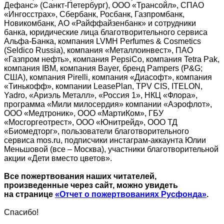
Дефанс» (Санкт-Петербург), ООО «Трансойл», СПАО
«Ингосстрах», Сбербанк, Росбанк, Газпромбанк,
Новикомбанк, АО «Райффайзенбанк» и сотрудники
банка, юридические лица благотворительного сервиса
Альфа-Банка, компания LVMH Perfumes & Cosmetics
(Seldico Russia), компания «Металлоинвест», ПАО
«Газпром нефть», компания PepsiCo, компания Tetra Pak,
компания IBM, компания Bayer, бренд Pampers (P&G;
США), компания Pirelli, компания «Диасофт», компания
«Тинькофф», компании LeasePlan, TPV CIS, ITELON,
Yadro, «Ариэль Металл», «Россия 1», НКЦ «Флора»,
программа «Мили милосердия» компании «Аэрофлот»,
ООО «Медтроник», ООО «МартиКом», ГБУ
«Мосгоргеотрест», ООО «Юнитрейд», ООО ТД
«Биомедторг», пользователи благотворительного
сервиса mos.ru, подписчики инстаграм-аккаунта Юлии
Меньшовой (все – Москва), участники благотворительной
акции «Дети вместо цветов».
Все пожертвования наших читателей,
произведенные через сайт, можно увидеть
на странице
«Отчет о пожертвованиях Русфонда»
.
Спасибо!