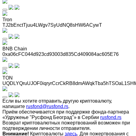
Tron
TJ2bEnctTjuu4LWgv7SyUdNQ8sHW6ACywT
BNB Chain
0xa06cFC044d923cd93003d835Cd409084ac605E76
TON
UQDLYQruUJOF0iqryrCcrCkRB8dmAWqkTba5hTSOaL1SHf
Если вы хотите отправить другую криптовалюту,
напишите
rusfond@rusfond.rs
.
Приём обеспечивается при поддержке фонда-партнера
«Удружење "Русфонд Београд"» в Сербии
rusfond.rs
Возврат криптовалютных пожертвований возможен при
подтверждении личности отправителя.
Внимание!
Криптовалюты
здесь
. Для пожертвования с