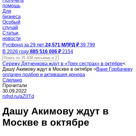
Получить
помощь
Для
бизнеса
Особый
случай
Статьи,
новости
Русфонд за 29 лет
24,571 МЛРД ₽
39 799
В 2026 году
885 516 006 ₽
2154
Сережу Дятченкова ждут в «Трех сестрах» в октябре
<
Дашу Акимову ждут в Москве в октябре
>
Ване Горбачеву
оплачен подбор и активация донора
Сделано
Прочитали
30.09.2022
rsfnd.ru/aZ0Td
Дашу Акимову ждут в
Москве в октябре