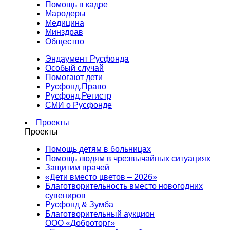
Помощь в кадре
Мародеры
Медицина
Минздрав
Общество
Эндаумент Русфонда
Особый случай
Помогают дети
Русфонд.Право
Русфонд.Регистр
СМИ о Русфонде
Проекты
Проекты
Помощь детям в больницах
Помощь людям в чрезвычайных ситуациях
Защитим врачей
«Дети вместо цветов – 2026»
Благотворительность вместо новогодних
сувениров
Русфонд & Зумба
Благотворительный аукцион
ООО «Доброторг»