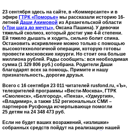
23 сентября здесь на сайте, в «Коммерсанте» и в
эфире
ГТРК «Поморье»
мы рассказали историю 16-
летней
Даши Акимовой
из Архангельской области
(
«Три шага до мечты»
, Оксана Пашина). У девочки
тяжелый сколиоз, который достиг уже 4-й степени.
Ей тяжело дышать и ходить, сильно болит спина.
Остановить искривление можно только с помощью
высокотехнологичной операции, которую готовы
провести московские хирурги. Но стоит она больше
миллиона рублей. Рады сообщить: вся необходимая
сумма (1 329 806 руб.) собрана. Родители Даши
благодарят всех за помощь. Примите и нашу
признательность, дорогие друзья.
Всего с 16 сентября 23 011 читателей rusfond.ru, «Ъ»,
телезрителей программы «Вести-Москва», ГТРК
«Смоленск», «Белгород», «Пенза», «Удмуртия»,
«Владимир», а также 152 региональных СМИ –
партнеров Русфонда исчерпывающе помогли
25 детям на 24 348 473 руб.
Если не будет ваших возражений, «излишки»
собранных средств пойдут на реализацию нашей