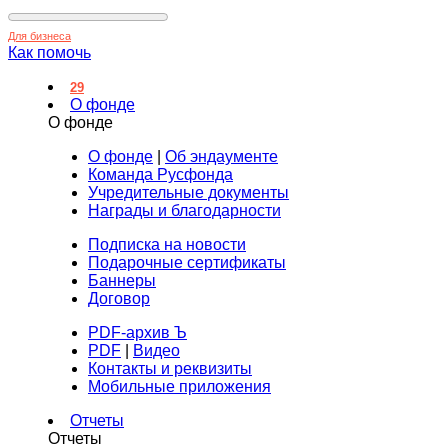
Для бизнеса
Как помочь
29
О фонде
О фонде
О фонде
|
Об эндаументе
Команда Русфонда
Учредительные документы
Награды и благодарности
Подписка на новости
Подарочные сертификаты
Баннеры
Договор
PDF-архив Ъ
PDF
|
Видео
Контакты и реквизиты
Мобильные приложения
Отчеты
Отчеты