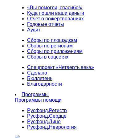
«Вы помогли, спасибо!»
Куда пошли ваши деньги
Отчет о пожертвованиях
Годовые отчеты
Аудит
Сборы по площадкам
Сборы по регионам
Сборы по приложениям
Сборы в соцсетях
Спецпроект «Четверть века»
Сделано
Бюллетень
Благодарности
Программы
Программы помощи
Русфонд.
Регистр
Русфонд.
Сердце
Русфонд.
Лицо
Русфонд.
Неврология