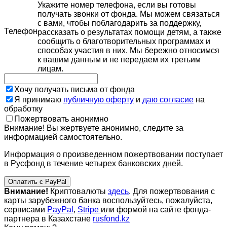
Укажите номер телефона, если вы готовы
получать звонки от фонда. Мы можем связаться
с вами, чтобы поблагодарить за поддержку,
Телефон
рассказать о результатах помощи детям, а также
сообщить о благотворительных программах и
способах участия в них. Мы бережно относимся
к вашим данным и не передаем их третьим
лицам.
Хочу получать письма от фонда
Я принимаю
публичную оферту
и
даю согласие
на
обработку
Пожертвовать анонимно
Внимание! Вы жертвуете анонимно, следите за
информацией самостоятельно.
Информация о произведенном пожертвовании поступает
в Русфонд в течение четырех банковских дней.
Оплатить с PayPal
Внимание!
Криптовалюты
здесь
. Для пожертвования с
карты зарубежного банка воспользуйтесь, пожалуйста,
сервисами
PayPal
,
Stripe
или формой на сайте фонда-
партнера в Казахстане
rusfond.kz