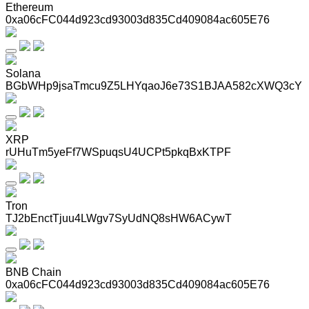
Ethereum
0xa06cFC044d923cd93003d835Cd409084ac605E76
Solana
BGbWHp9jsaTmcu9Z5LHYqaoJ6e73S1BJAA582cXWQ3cY
XRP
rUHuTm5yeFf7WSpuqsU4UCPt5pkqBxKTPF
Tron
TJ2bEnctTjuu4LWgv7SyUdNQ8sHW6ACywT
BNB Chain
0xa06cFC044d923cd93003d835Cd409084ac605E76