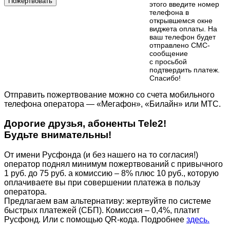
Пожертвовать
этого введите номер
телефона в
открывшемся окне
виджета оплаты. На
ваш телефон будет
отправлено СМС-
сообщение
с просьбой
подтвердить платеж.
Cпасибо!
Отправить пожертвование можно со счета мобильного
телефона оператора — «Мегафон», «Билайн» или МТС.
Дорогие друзья, абоненты Tele2!
Будьте внимательны!
От имени Русфонда (и без нашего на то согласия!)
оператор поднял минимум пожертвований с привычного
1 руб. до 75 руб. а комиссию – 8% плюс 10 руб., которую
оплачиваете вы при совершении платежа в пользу
оператора.
Предлагаем вам альтернативу: жертвуйте по cистеме
быстрых платежей (СБП). Комиссия – 0,4%, платит
Русфонд. Или с помощью QR-кода. Подробнее
здесь.