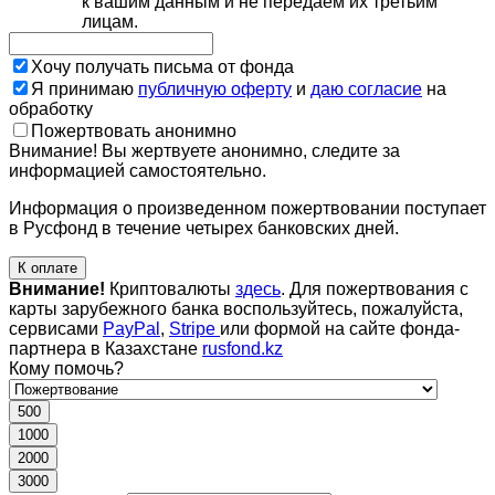
к вашим данным и не передаем их третьим
лицам.
Хочу получать письма от фонда
Я принимаю
публичную оферту
и
даю согласие
на
обработку
Пожертвовать анонимно
Внимание! Вы жертвуете анонимно, следите за
информацией самостоятельно.
Информация о произведенном пожертвовании поступает
в Русфонд в течение четырех банковских дней.
К оплате
Внимание!
Криптовалюты
здесь
. Для пожертвования с
карты зарубежного банка воспользуйтесь, пожалуйста,
сервисами
PayPal
,
Stripe
или формой на сайте фонда-
партнера в Казахстане
rusfond.kz
Кому помочь?
500
1000
2000
3000