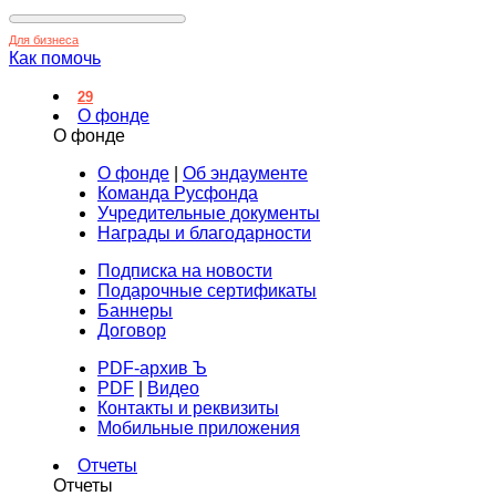
Для бизнеса
Как помочь
29
О фонде
О фонде
О фонде
|
Об эндаументе
Команда Русфонда
Учредительные документы
Награды и благодарности
Подписка на новости
Подарочные сертификаты
Баннеры
Договор
PDF-архив Ъ
PDF
|
Видео
Контакты и реквизиты
Мобильные приложения
Отчеты
Отчеты