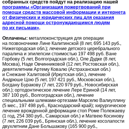
собранных средств пойдут на реализацию нашей
программы «Организация пожертвований при
помощи средств массовой информации и интернета
от физических и юридических лиц для оказания
адресной помощи остронуждающимся людям
по их письмам»
.
Оплачены:
металлоконструкция для операции
на позвоночнике Лине Калитинской (8 лет, 695 143 руб.,
Нижегородская обл.); лечение детского церебрального
паралича и эпилепсии стоимостью 197 498 руб. Ване
Горбову (5 лет, Волгоградская обл.), Оле Дудке (8 лет,
Москва), Наде Овчинниковой (12 лет, Ростовская обл.),
девятилетним Артему Ковалю (Астраханская обл.)
и Снежане Халитовой (Иркутская обл.), лечение
Андрюше Цою (5 лет, 197 421 руб., Московская обл.),
Богдану Буракову (7 лет, 220 979 руб., Новосибирская
обл.); ортодонтическое лечение Лере Ериной (14 лет,
387 100 руб., Волгоградская обл.), лечение
специальными шлемами-ортезами Марселю Валиуллину
(5 мес., 197 498 руб., Краснодарский край); хирургическое
лечение врожденной деформации стоп Роме Полежаеву
(1 год, 254 380 руб., Самарская обл.) и Матвею Косинову
(7 лет, 226 039 руб., Брянская обл.), лечение косолапости
двухлетним Дане Большакову (165 900 руб.,