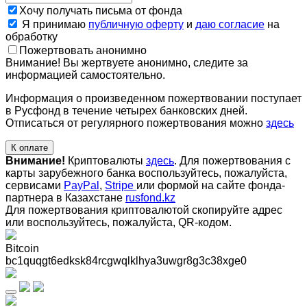
Хочу получать письма от фонда
Я принимаю
публичную оферту
и
даю согласие
на
обработку
Пожертвовать анонимно
Внимание! Вы жертвуете анонимно, следите за
информацией самостоятельно.
Информация о произведенном пожертвовании поступает
в Русфонд в течение четырех банковских дней.
Отписаться от регулярного пожертвования можно
здесь
К оплате
Внимание!
Криптовалюты
здесь
. Для пожертвования с
карты зарубежного банка воспользуйтесь, пожалуйста,
сервисами
PayPal
,
Stripe
или формой на сайте фонда-
партнера в Казахстане
rusfond.kz
Для пожертвования криптовалютой скопируйте адрес
или воспользуйтесь, пожалуйста, QR-кодом
.
Bitcoin
bc1quqgt6edksk84rcgwqlklhya3uwgr8g3c38xge0