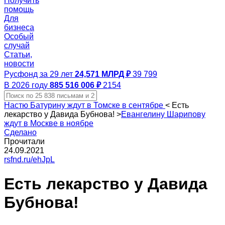
Получить
помощь
Для
бизнеса
Особый
случай
Статьи,
новости
Русфонд за 29 лет
24,571 МЛРД ₽
39 799
В 2026 году
885 516 006 ₽
2154
Настю Батурину ждут в Томске в сентябре
<
Есть
лекарство у Давида Бубнова!
>
Евангелину Шарипову
ждут в Москве в ноябре
Сделано
Прочитали
24.09.2021
rsfnd.ru/ehJpL
Есть лекарство у Давида
Бубнова!