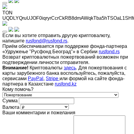
TON
UQDLYQruUJOF0iqryrCcrCkRB8dmAWqkTba5hTSOaL1SHf
Если вы хотите отправить другую криптовалюту,
напишите
rusfond@rusfond.rs
.
Приём обеспечивается при поддержке фонда-партнера
«Удружење "Русфонд Београд"» в Сербии
rusfond.rs
Возврат криптовалютных пожертвований возможен при
подтверждении личности отправителя.
Внимание!
Криптовалюты
здесь
. Для пожертвования с
карты зарубежного банка воспользуйтесь, пожалуйста,
сервисами
PayPal
,
Stripe
или формой на сайте фонда-
партнера в Казахстане
rusfond.kz
Кому помочь?
Сумма
Валюта
Ваши комментарии и пожелания