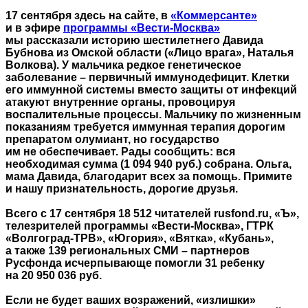
17 сентября здесь на сайте, в
«Коммерсанте»
и в эфире
программы «Вести-Москва»
мы рассказали историю шестилетнего Давида
Бубнова из Омской области («Лицо врага», Наталья
Волкова). У мальчика редкое генетическое
заболевание – первичный иммунодефицит. Клетки
его иммунной системы вместо защиты от инфекций
атакуют внутренние органы, провоцируя
воспалительные процессы. Мальчику по жизненным
показаниям требуется иммунная терапия дорогим
препаратом олумиант, но государство
им не обеспечивает. Рады сообщить: вся
необходимая сумма (1 094 940 руб.) собрана. Ольга,
мама Давида, благодарит всех за помощь. Примите
и нашу признательность, дорогие друзья.
Всего с 17 сентября 18 512 читателей rusfond.ru, «Ъ»,
телезрителей программы «Вести-Москва», ГТРК
«Волгоград-ТРВ», «Югория», «Вятка», «Кубань»,
а также 139 региональных СМИ – партнеров
Русфонда исчерпывающе помогли 31 ребенку
на 20 950 036 руб.
Если не будет ваших возражений, «излишки»