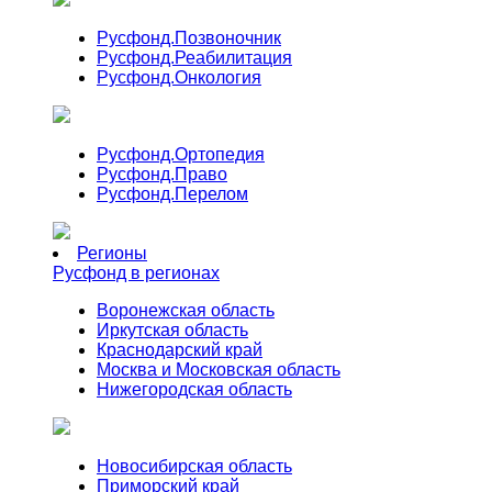
Русфонд.
Позвоночник
Русфонд.
Реабилитация
Русфонд.
Онкология
Русфонд.
Ортопедия
Русфонд.
Право
Русфонд.
Перелом
Регионы
Русфонд в регионах
Воронежская область
Иркутская область
Краснодарский край
Москва и Московская область
Нижегородская область
Новосибирская область
Приморский край