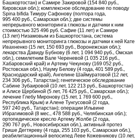
Башкортостан) и Самире Закировой (154 840 руб.,
Кировская обл.); комплексное обследование по поводу
Spina bifida Тимуру Сафонову (полтора года,
995 400 руб., Самарская обл.); две системы
непрерывного мониторинга глюкозы и датчики к ним
стоимостью 325 496 руб. Сафие (11 лет) и Самире
(13 лет) Низамовым из Башкортостана, система
непрерывного мониторинга глюкозы и датчики к ней Кате
Ивахненко (15 лет, 150 693 руб., Воронежская обл.);
лекарства Давиду Бубнову (6 лет, 1 094 940 руб., Омская
обл.), семилетним Вале Череневой (1 035 216 руб.,
Хабаровский край) и Артему Чекунову (169 052 руб.,
Ростовская обл.), Науму Белову (4 года, 401 589 руб.,
Краснодарский край), Ангелине Шаймуратовой (12 лет,
234 306 руб., Татарстан); генетическое обследование
Сабине Зубаировой (10 лет, 122 213 руб., Башкортостан)
и Алисе Щербиной (5 лет, 76 425 руб., Самарская обл.);
лечение Глебу Миронову (15 лет, 1 769 600 руб.,
Республика Крым) и Алене Тунгусовой (2 года,
597 240 руб., Татарстан); операции Ильвине
Ибрагимовой (8 мес., 478 588 руб., Челябинская обл.);
ортопедическое кресло Артему Жолбе (2 года,
290 767 руб., Новосибирская обл.), активный протез
Грише Дегтяреву (4 года, 255 103 руб., Самарская обл.),
реабилитационный велосипед Леве Кожевникову (10 лет,