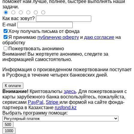
поможет нам лучше, полнее, быстрее выполнять наши
задачи.
Как вас зовут?
E-mail
Хочу получать письма от фонда
Я принимаю
публичную оферту
и
даю согласие
на
обработку
Пожертвовать анонимно
Внимание! Вы жертвуете анонимно, следите за
информацией самостоятельно.
Информация о произведенном пожертвовании поступает
в Русфонд в течение четырех банковских дней.
К оплате
Внимание!
Криптовалюты
здесь
. Для пожертвования с
карты зарубежного банка воспользуйтесь, пожалуйста,
сервисами
PayPal
,
Stripe
или формой на сайте фонда-
партнера в Казахстане
rusfond.kz
Выбрать программу помощи:
500
1000