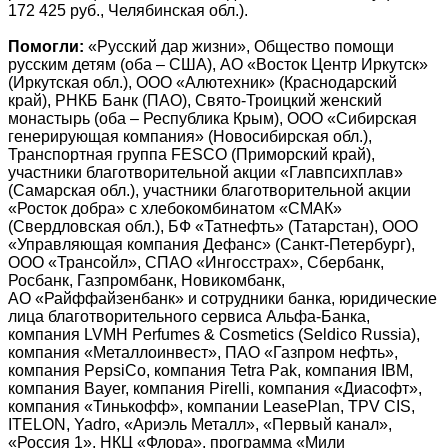
172 425 руб., Челябинская обл.).
Помогли:
«Русский дар жизни», Общество помощи
русским детям (оба – США), АО «Восток Центр Иркутск»
(Иркутская обл.), ООО «Алютехник» (Краснодарский
край), РНКБ Банк (ПАО), Свято-Троицкий женский
монастырь (оба – Республика Крым), ООО «Сибирская
генерирующая компания» (Новосибирская обл.),
Транспортная группа FESCO (Приморский край),
участники благотворительной акции «Главпсихплав»
(Самарская обл.), участники благотворительной акции
«Росток добра» с хлебокомбинатом «СМАК»
(Свердловская обл.), БФ «Татнефть» (Татарстан), ООО
«Управляющая компания Дефанс» (Санкт-Петербург),
ООО «Трансойл», СПАО «Ингосстрах», Сбербанк,
Росбанк, Газпромбанк, Новикомбанк,
АО «Райффайзенбанк» и сотрудники банка, юридические
лица благотворительного сервиса Альфа-Банка,
компания LVMH Perfumes & Cosmetics (Seldico Russia),
компания «Металлоинвест», ПАО «Газпром нефть»,
компания PepsiCo, компания Tetra Pak, компания IBM,
компания Bayer, компания Pirelli, компания «Диасофт»,
компания «Тинькофф», компании LeasePlan, TPV CIS,
ITELON, Yadro, «Ариэль Металл», «Первый канал»,
«Россия 1», НКЦ «Флора», программа «Мили