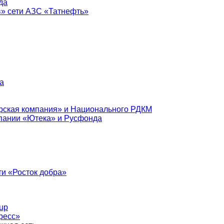
да
в» сети АЗС «Татнефть»
а
рская компания» и Национального РДКМ
пании «Ютека» и Русфонда
и «Росток добра»
up
ресс»