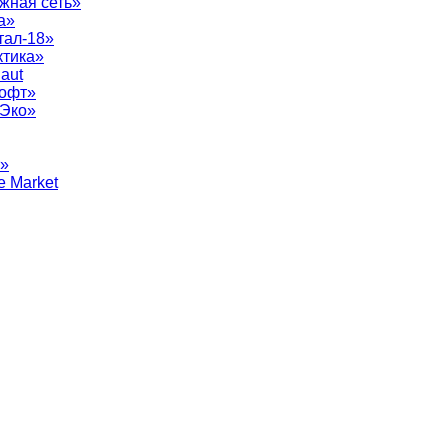
жная сеть»
а»
тал-18»
ктика»
aut
софт»
рЭко»
т»
e Market