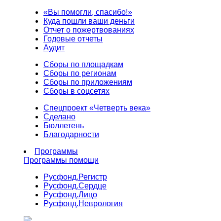
«Вы помогли, спасибо!»
Куда пошли ваши деньги
Отчет о пожертвованиях
Годовые отчеты
Аудит
Сборы по площадкам
Сборы по регионам
Сборы по приложениям
Сборы в соцсетях
Спецпроект «Четверть века»
Сделано
Бюллетень
Благодарности
Программы
Программы помощи
Русфонд.
Регистр
Русфонд.
Сердце
Русфонд.
Лицо
Русфонд.
Неврология