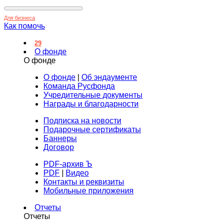
Для бизнеса
Как помочь
29
О фонде
О фонде
О фонде
|
Об эндаументе
Команда Русфонда
Учредительные документы
Награды и благодарности
Подписка на новости
Подарочные сертификаты
Баннеры
Договор
PDF-архив Ъ
PDF
|
Видео
Контакты и реквизиты
Мобильные приложения
Отчеты
Отчеты