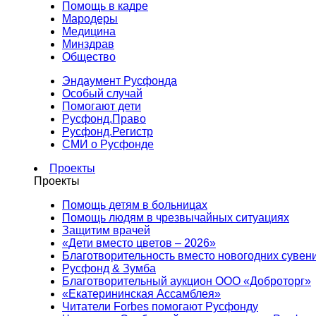
Помощь в кадре
Мародеры
Медицина
Минздрав
Общество
Эндаумент Русфонда
Особый случай
Помогают дети
Русфонд.Право
Русфонд.Регистр
СМИ о Русфонде
Проекты
Проекты
Помощь детям в больницах
Помощь людям в чрезвычайных ситуациях
Защитим врачей
«Дети вместо цветов – 2026»
Благотворительность вместо новогодних сувен
Русфонд & Зумба
Благотворительный аукцион ООО «Доброторг»
«Екатерининская Ассамблея»
Читатели Forbes помогают Русфонду