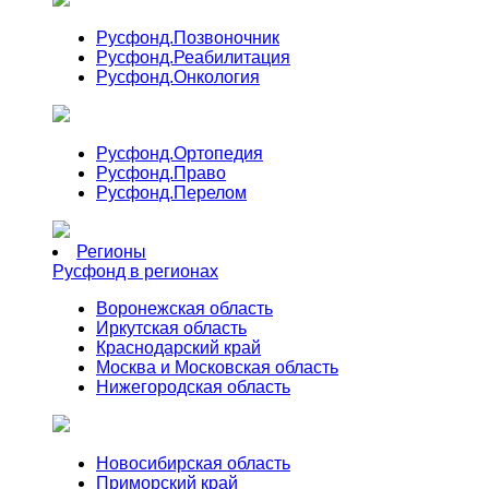
Русфонд.
Позвоночник
Русфонд.
Реабилитация
Русфонд.
Онкология
Русфонд.
Ортопедия
Русфонд.
Право
Русфонд.
Перелом
Регионы
Русфонд в регионах
Воронежская область
Иркутская область
Краснодарский край
Москва и Московская область
Нижегородская область
Новосибирская область
Приморский край