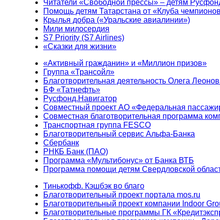
Читатели «Свободной прессы» – детям Русфон
Помощь детям Татарстана от «Клуба чемпионо
Крылья добра («Уральские авиалинии»)
Мили милосердия
S7 Priority (S7 Airlines)
«Сказки для жизни»
«Активный гражданин» и «Миллион призов»
Группа «Трансойл»
Благотворительная деятельность Олега Леонов
БФ «Татнефть»
Русфонд.Навигатор
Совместный проект АО «Федеральная пассажи
Совместная благотворительная программа ком
Транспортная группа FESCO
Благотворительный сервис Альфа-Банка
Сбербанк
РНКБ Банк (ПАО)
Программа «Мультибонус» от Банка ВТБ
Программа помощи детям Свердловской област
Тинькофф. Кэшбэк во благо
Благотворительный проект портала mos.ru
Благотворительный проект компании Indoor Gro
Благотворительные программы ГК «Кредитэксп