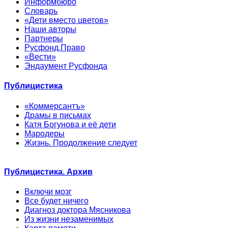
Информбюро
Словарь
«Дети вместо цветов»
Наши авторы
Партнеры
Русфонд.Право
«Вести»
Эндаумент Русфонда
Публицистика
«Коммерсантъ»
Драмы в письмах
Катя Богунова и её дети
Мародеры
Жизнь. Продолжение следует
Публицистика. Архив
Включи мозг
Все будет ничего
Диагноз доктора Мясникова
Из жизни незаменимых