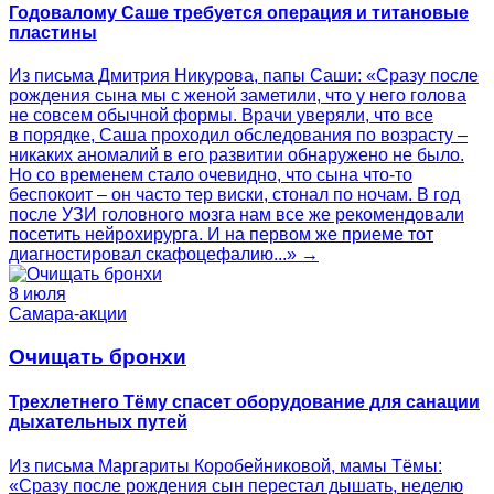
Годовалому Саше требуется операция и титановые
пластины
Из письма Дмитрия Никурова, папы Саши: «Сразу после
рождения сына мы с женой заметили, что у него голова
не совсем обычной формы. Врачи уверяли, что все
в порядке, Саша проходил обследования по возрасту –
никаких аномалий в его развитии обнаружено не было.
Но со временем стало очевидно, что сына что-то
беспокоит – он часто тер виски, стонал по ночам. В год
после УЗИ головного мозга нам все же рекомендовали
посетить нейрохирурга. И на первом же приеме тот
диагностировал скафоцефалию...» →
8 июля
Самара-акции
Очищать бронхи
Трехлетнего Тёму спасет оборудование для санации
дыхательных путей
Из письма Маргариты Коробейниковой, мамы Тёмы:
«Сразу после рождения сын перестал дышать, неделю