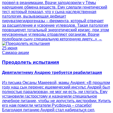
провел в реанимации. Врачи заподозрили у Тёмы
нарушение обмена веществ. Ему сделали генетический
тест, который показал, что у сына наследственная
патология, вызывающая дефицит
пируватдегидрогеназы – фермента, который отвечает
за расщепление и усвоение углеводов. Такая патология
провоцирует тотальный энергетический кризис, при этом
неусвоенные углеводы отравляют организм. Врачи
подобрали сыну специальную кетогенную диету...» →
25 июня
Самара-акции
Преодолеть испытания
Девятилетнему Андрею требуется реабилитация
Из письма Оксаны Макеевой, мамы Андрея: «В прошлом
году наш сын перенес ишемический инсульт. Андрей был
полностью парализован, не мог ни есть, ни глотать. Ему
установили гастростому и назначили специальное
лечебное питание, чтобы не допустить дистрофии. Купить
его нам помогли читатели Русфонда – спасибо!
Благодаря питанию Андрей стал набираться сил,