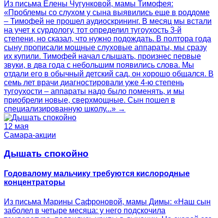
Из письма Елены Чугунковой, мамы Тимофея:
«Проблемы со слухом у сына выявились еще в роддоме
– Тимофей не прошел аудиоскрининг. В месяц мы встали
на учет к сурдологу, тот определил тугоухость 3-й
степени, но сказал, что нужно подождать. В полтора года
сыну прописали мощные слуховые аппараты, мы сразу
их купили. Тимофей начал слышать, произнес первые
звуки, в два года с небольшим появились слова. Мы
отдали его в обычный детский сад, он хорошо общался. В
семь лет врачи диагностировали уже 4-ю степень
тугоухости – аппараты надо было поменять, и мы
приобрели новые, сверхмощные. Сын пошел в
специализированную школу...» →
12 мая
Самара-акции
Дышать спокойно
Годовалому мальчику требуются кислородные
концентраторы
Из письма Марины Сафроновой, мамы Димы: «Наш сын
заболел в четыре месяца: у него подскочила