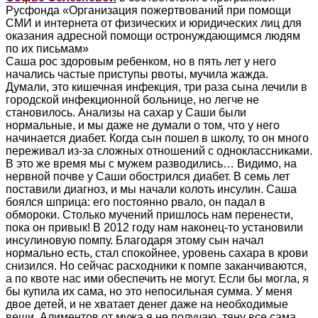
Русфонда «Организация пожертвований при помощи
СМИ и интернета от физических и юридических лиц для
оказания адресной помощи остронуждающимся людям
по их письмам»
Саша рос здоровым ребенком, но в пять лет у него
начались частые приступы рвоты, мучила жажда.
Думали, это кишечная инфекция, три раза сына лечили в
городской инфекционной больнице, но легче не
становилось. Анализы на сахар у Саши были
нормальные, и мы даже не думали о том, что у него
начинается диабет. Когда сын пошел в школу, то он много
переживал из-за сложных отношений с одноклассниками.
В это же время мы с мужем разводились… Видимо, на
нервной почве у Саши обострился диабет. В семь лет
поставили диагноз, и мы начали колоть инсулин. Саша
боялся шприца: его постоянно рвало, он падал в
обмороки. Столько мучений пришлось нам перенести,
пока он привык! В 2012 году нам наконец-то установили
инсулиновую помпу. Благодаря этому сын начал
нормально есть, стал спокойнее, уровень сахара в крови
снизился. Но сейчас расходники к помпе заканчиваются,
а по квоте нас ими обеспечить не могут. Если бы могла, я
бы купила их сама, но это непосильная сумма. У меня
двое детей, и не хватает денег даже на необходимые
вещи. Алиментов от мужа я не получаю, тяну все сама.