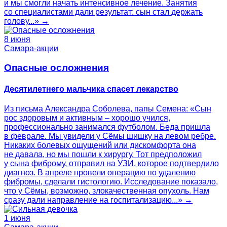
и мы смогли начать интенсивное лечение. Занятия
со специалистами дали результат: сын стал держать
голову...» →
8 июня
Самара-акции
Опасные осложнения
Десятилетнего мальчика спасет лекарство
Из письма Александра Соболева, папы Семена: «Сын
рос здоровым и активным – хорошо учился,
профессионально занимался футболом. Беда пришла
в феврале. Мы увидели у Сёмы шишку на левом ребре.
Никаких болевых ощущений или дискомфорта она
не давала, но мы пошли к хирургу. Тот предположил
у сына фиброму, отправил на УЗИ, которое подтвердило
диагноз. В апреле провели операцию по удалению
фибромы, сделали гистологию. Исследование показало,
что у Сёмы, возможно, злокачественная опухоль. Нам
сразу дали направление на госпитализацию...» →
1 июня