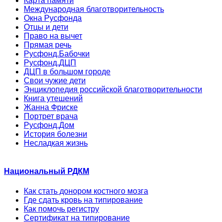
Карта памяти
Международная благотворительность
Окна Русфонда
Отцы и дети
Право на вычет
Прямая речь
Русфонд.Бабочки
Русфонд.ДЦП
ДЦП в большом городе
Свои чужие дети
Энциклопедия российской благотворительности
Книга утешений
Жанна Фриске
Портрет врача
Русфонд.Дом
История болезни
Несладкая жизнь
Национальный РДКМ
Как стать донором костного мозга
Где сдать кровь на типирование
Как помочь регистру
Сертификат на типирование