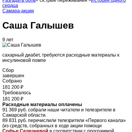
Разгадать боль
<
Острые переживания
>
История одного
сердца
Самара-акции
Саша Галышев
9 лет
сахарный диабет, требуются расходные материалы к
инсулиновой помпе
Сбор
завершен
Собрано
181 200 ₽
Требовалось
181 200 ₽
Расходные материалы оплачены
91 369 руб. собрали наши читатели и телезрители в
Самарской области.
89 831 руб. перечислили телезрители «Первого канала»
(из средств, собранных в ходе акции помощи
Софье Селезневой
в соответствии с программой