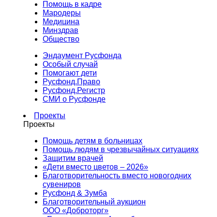
Помощь в кадре
Мародеры
Медицина
Минздрав
Общество
Эндаумент Русфонда
Особый случай
Помогают дети
Русфонд.Право
Русфонд.Регистр
СМИ о Русфонде
Проекты
Проекты
Помощь детям в больницах
Помощь людям в чрезвычайных ситуациях
Защитим врачей
«Дети вместо цветов – 2026»
Благотворительность вместо новогодних
сувениров
Русфонд & Зумба
Благотворительный аукцион
ООО «Доброторг»