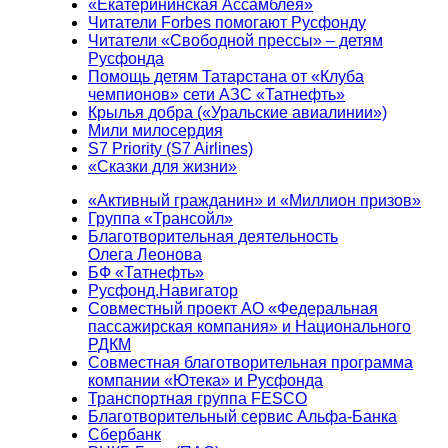
«Екатерининская Ассамблея»
Читатели Forbes помогают Русфонду
Читатели «Свободной прессы» – детям
Русфонда
Помощь детям Татарстана от «Клуба
чемпионов» сети АЗС «Татнефть»
Крылья добра («Уральские авиалинии»)
Мили милосердия
S7 Priority (S7 Airlines)
«Сказки для жизни»
«Активный гражданин» и «Миллион призов»
Группа «Трансойл»
Благотворительная деятельность
Олега Леонова
БФ «Татнефть»
Русфонд.Навигатор
Совместный проект АО «Федеральная
пассажирская компания» и Национального
РДКМ
Совместная благотворительная программа
компании «Ютека» и Русфонда
Транспортная группа FESCO
Благотворительный сервис Альфа-Банка
Сбербанк