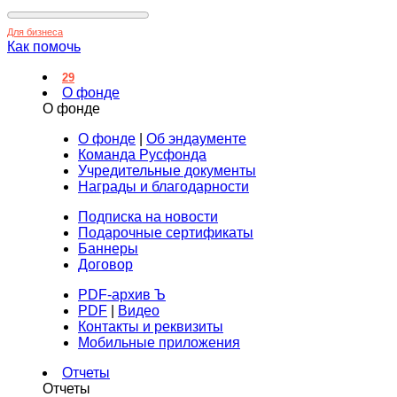
Для бизнеса
Как помочь
29
О фонде
О фонде
О фонде
|
Об эндаументе
Команда Русфонда
Учредительные документы
Награды и благодарности
Подписка на новости
Подарочные сертификаты
Баннеры
Договор
PDF-архив Ъ
PDF
|
Видео
Контакты и реквизиты
Мобильные приложения
Отчеты
Отчеты