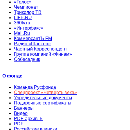
«Голос»
Чемпионат
Триколор ТВ
LIFE.RU
360tv.ru
«Интерфакс»
Mail.Ru
КоммерсантЪ FM
Радио «Шансон»
Частный Корреспондент
Группа компаний «Финам»
Собеседник
О фонде
Команда Русфонда
Спецпроект «Четверть века»
Учредительные документы
Подарочные сертификаты
Баннеры
Видео
PDF-архив Ъ
PDF
Российские клиники