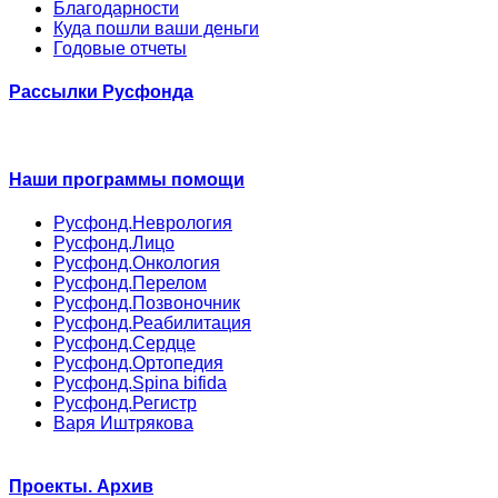
Благодарности
Куда пошли ваши деньги
Годовые отчеты
Рассылки Русфонда
Наши программы помощи
Русфонд.Неврология
Русфонд.Лицо
Русфонд.Онкология
Русфонд.Перелом
Русфонд.Позвоночник
Русфонд.Реабилитация
Русфонд.Сердце
Русфонд.Ортопедия
Русфонд.Spina bifida
Русфонд.Регистр
Варя Иштрякова
Проекты. Архив