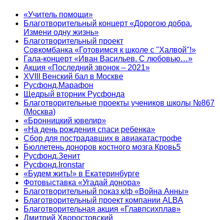
«Учитель помощи»
Благотворительный концерт «Дорогою добра.
Измени одну жизнь»
Благотворительный проект
Совкомбанка «Готовимся к школе с "Халвой"!»
Гала-концерт «Иван Васильев. С любовью…»
Акция «Последний звонок – 2021»
XVIII Венский бал в Москве
Русфонд.Марафон
Щедрый вторник Русфонда
Благотворительные проекты учеников школы №867
(Москва)
«Бронницкий ювелир»
«На день рождения спаси ребенка»
Сбор для пострадавших в авиакатастрофе
Бюллетень доноров костного мозга Кровь5
Русфонд.Зенит
Русфонд.Ironstar
«Будем жить!» в Екатеринбурге
Фотовыставка «Угадай донора»
Благотворительный показ к/ф «Война Анны»
Благотворительный проект компании ALBA
Благотворительная акция «Главпсихплав»
Дмитрий Хворостовский