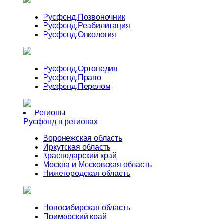
Русфонд.
Позвоночник
Русфонд.
Реабилитация
Русфонд.
Онкология
Русфонд.
Ортопедия
Русфонд.
Право
Русфонд.
Перелом
Регионы
Русфонд в регионах
Воронежская область
Иркутская область
Краснодарский край
Москва и Московская область
Нижегородская область
Новосибирская область
Приморский край