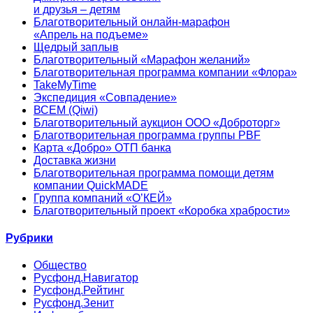
и друзья – детям
Благотворительный онлайн‑марафон
«Апрель на подъеме»
Щедрый заплыв
Благотворительный «Марафон желаний»
Благотворительная программа компании «Флора»
TakeMyTime
Экспедиция «Совпадение»
ВСЕМ (Qiwi)
Благотворительный аукцион ООО «Доброторг»
Благотворительная программа группы PBF
Карта «Добро» ОТП банка
Доставка жизни
Благотворительная программа помощи детям
компании QuickMADE
Группа компаний «О’КЕЙ»
Благотворительный проект «Коробка храбрости»
Рубрики
Общество
Русфонд.Навигатор
Русфонд.Рейтинг
Русфонд.Зенит