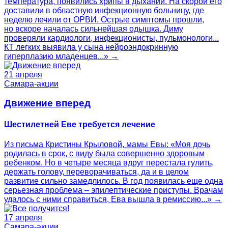
температура, появились хрипы в дыхании. На скорой его
доставили в областную инфекционную больницу, где
неделю лечили от ОРВИ. Острые симптомы прошли,
но вскоре началась сильнейшая одышка. Диму
проверяли кардиологи, инфекционисты, пульмонологи...
КТ легких выявила у сына нейроэндокринную
гиперплазию младенцев...» →
21 апреля
Самара-акции
Движение вперед
Шестилетней Еве требуется лечение
Из письма Кристины Крыловой, мамы Евы: «Моя дочь
родилась в срок, с виду была совершенно здоровым
ребенком. Но в четыре месяца вдруг перестала гулить,
держать голову, переворачиваться, да и в целом
развитие сильно замедлилось. В год появилась еще одна
серьезная проблема – эпилептические приступы. Врачам
удалось с ними справиться, Ева вышла в ремиссию...» →
17 апреля
Самара-акции