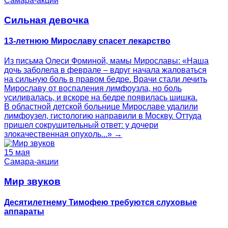
Самара-акции
Сильная девочка
13-летнюю Мирославу спасет лекарство
Из письма Олеси Фоминой, мамы Мирославы: «Наша
дочь заболела в феврале – вдруг начала жаловаться
на сильную боль в правом бедре. Врачи стали лечить
Мирославу от воспаления лимфоузла, но боль
усиливалась, и вскоре на бедре появилась шишка.
В областной детской больнице Мирославе удалили
лимфоузел, гистологию направили в Москву. Оттуда
пришел сокрушительный ответ: у дочери
злокачественная опухоль...» →
15 мая
Самара-акции
Мир звуков
Десятилетнему Тимофею требуются слуховые
аппараты