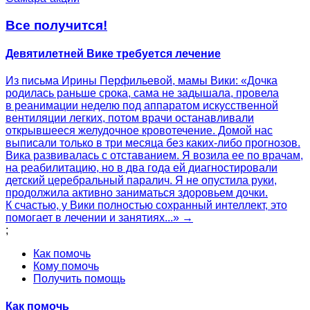
Все получится!
Девятилетней Вике требуется лечение
Из письма Ирины Перфильевой, мамы Вики: «Дочка
родилась раньше срока, сама не задышала, провела
в реанимации неделю под аппаратом искусственной
вентиляции легких, потом врачи останавливали
открывшееся желудочное кровотечение. Домой нас
выписали только в три месяца без каких-либо прогнозов.
Вика развивалась с отставанием. Я возила ее по врачам,
на реабилитацию, но в два года ей диагностировали
детский церебральный паралич. Я не опустила руки,
продолжила активно заниматься здоровьем дочки.
К счастью, у Вики полностью сохранный интеллект, это
помогает в лечении и занятиях...» →
;
Как помочь
Кому помочь
Получить помощь
Как помочь