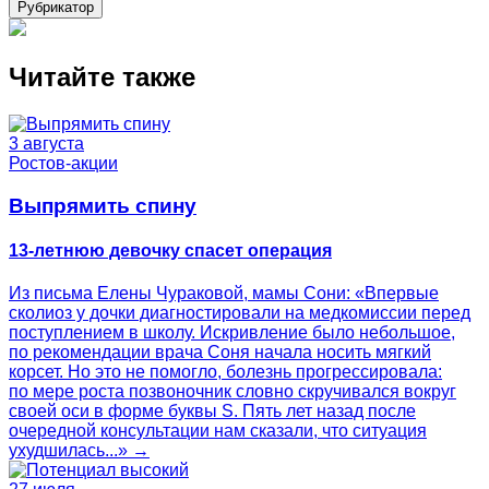
Рубрикатор
Читайте также
3 августа
Ростов-акции
Выпрямить спину
13-летнюю девочку спасет операция
Из письма Елены Чураковой, мамы Сони: «Впервые
сколиоз у дочки диагностировали на медкомиссии перед
поступлением в школу. Искривление было небольшое,
по рекомендации врача Соня начала носить мягкий
корсет. Но это не помогло, болезнь прогрессировала:
по мере роста позвоночник словно скручивался вокруг
своей оси в форме буквы S. Пять лет назад после
очередной консультации нам сказали, что ситуация
ухудшилась...» →