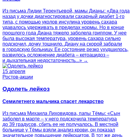
Из письма Лидии Терентьевой, мамы Дианы: «Два года
назад у дочки диагностировали сахарный диабет 1-го
типа, с помощью уколов инсулина уровень сахара
удавалось удерживать в пределах нормы. Но в конце
прошлого года Диана тяжело заболела гриппом. У нее
была высокая температура, уровень сахара сильно
подскочил, дочку тошнило. Диану на скорой забрали
в городскую больницу. Ее состояние резко ухудшилось,
развилось осложнение диабета – кетоацидоз –
и дыхательная недостаточность...» →
15 апреля
Ростов-акции
Одолеть лейкоз
Семилетнего мальчика спасет лекарство
Из письма Михаила Лиховидова, папы Тёмы: «Сын
заболел в марте – у него подскочила температура
до 39 градусов, сбить ее не получалось. В местной
больнице у Тёмы взяли анализ крови, он показал
значительное повышение лейкоцитов. В тот же день