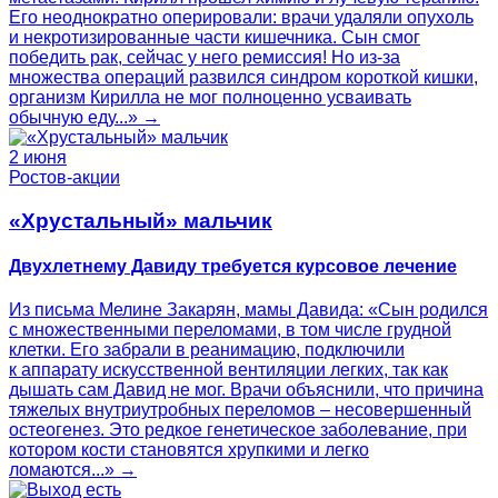
Его неоднократно оперировали: врачи удаляли опухоль
и некротизированные части кишечника. Сын смог
победить рак, сейчас у него ремиссия! Но из-за
множества операций развился синдром короткой кишки,
организм Кирилла не мог полноценно усваивать
обычную еду...» →
2 июня
Ростов-акции
«Хрустальный» мальчик
Двухлетнему Давиду требуется курсовое лечение
Из письма Мелине Закарян, мамы Давида: «Сын родился
с множественными переломами, в том числе грудной
клетки. Его забрали в реанимацию, подключили
к аппарату искусственной вентиляции легких, так как
дышать сам Давид не мог. Врачи объяснили, что причина
тяжелых внутриутробных переломов – несовершенный
остеогенез. Это редкое генетическое заболевание, при
котором кости становятся хрупкими и легко
ломаются...» →