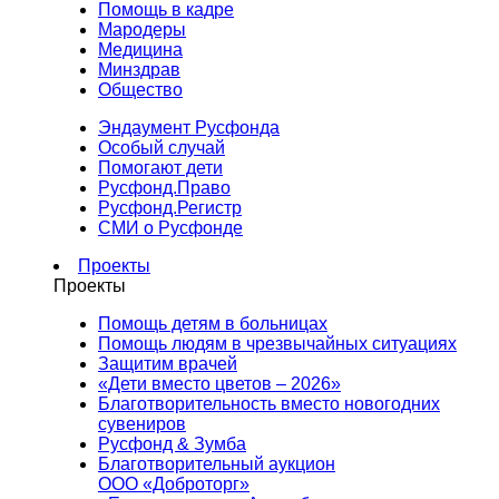
Помощь в кадре
Мародеры
Медицина
Минздрав
Общество
Эндаумент Русфонда
Особый случай
Помогают дети
Русфонд.Право
Русфонд.Регистр
СМИ о Русфонде
Проекты
Проекты
Помощь детям в больницах
Помощь людям в чрезвычайных ситуациях
Защитим врачей
«Дети вместо цветов – 2026»
Благотворительность вместо новогодних
сувениров
Русфонд & Зумба
Благотворительный аукцион
ООО «Доброторг»