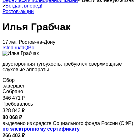
Вернуться к полноценной жизни
<
Вести активную жизнь
>
Богдан, вперед!
Ростов-акции
Илья Грабчак
17 лет, Ростов-на-Дону
rsfnd.ru/fdQBo
двусторонняя тугоухость, требуются сверхмощные
слуховые аппараты
Сбор
завершен
Собрано
346 471 ₽
Требовалось
328 843 ₽
80 068 ₽
выделено из средств Социального фонда России (СФР)
по электронному сертификату
266 403 ₽