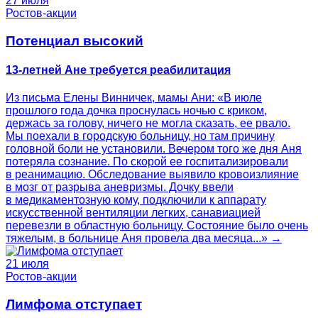
27 июля
Ростов-акции
Потенциал высокий
13-летней Ане требуется реабилитация
Из письма Елены Винничек, мамы Ани: «В июле
прошлого года дочка проснулась ночью с криком,
держась за голову, ничего не могла сказать, ее рвало.
Мы поехали в городскую больницу, но там причину
головной боли не установили. Вечером того же дня Аня
потеряла сознание. По скорой ее госпитализировали
в реанимацию. Обследование выявило кровоизлияние
в мозг от разрыва аневризмы. Дочку ввели
в медикаментозную кому, подключили к аппарату
искусственной вентиляции легких, санавиацией
перевезли в областную больницу. Состояние было очень
тяжелым, в больнице Аня провела два месяца...» →
21 июля
Ростов-акции
Лимфома отступает