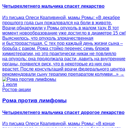
Четырехлетнего мальчика спасет лекарство
Из письма Олеси Крапивиной, мамы Ромы: «В декабре
прошлого года сын пожаловался на боли в животе.
Врачи обнаружили у Ромы опухоль в малом тазу. В тот
момент новообразование уже достигло в диаметре 15 см!
Выяснилось, что опухоль злокачественная
и быстрорастущая. С тех пор каждый день жизни сына –
борьба с раком. Рома стойко перенес семь блоков
химиотерапии, но это практически никак не повлияло
на опухоль: она продолжала расти, давить на внутренние
органы, появился риск, что в некоторые из них она
врастет. После консультаций врачи федерального центра
рекомендовали сыну терапию препаратом колумви...» →
1 июля
Ростов-акции
Рома против лимфомы
Четырехлетнего мальчика спасет дорогое лекарство
Из письма Олеси Крапивиной, мамы Ромы: «В конце