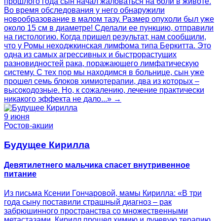
прошлого года сын начал жаловаться на боли в животе.
Во время обследования у него обнаружили
новообразование в малом тазу. Размер опухоли был уже
около 15 см в диаметре! Сделали ее пункцию, отправили
на гистологию. Когда пришел результат, нам сообщили,
что у Ромы неходжкинская лимфома типа Беркитта. Это
одна из самых агрессивных и быстрорастущих
разновидностей рака, поражающего лимфатическую
систему. С тех пор мы находимся в больнице, сын уже
прошел семь блоков химиотерапии, два из которых –
высокодозные. Но, к сожалению, лечение практически
никакого эффекта не дало...» →
9 июня
Ростов-акции
Будущее Кирилла
Девятилетнего мальчика спасет внутривенное
питание
Из письма Ксении Гончаровой, мамы Кирилла: «В три
года сыну поставили страшный диагноз – рак
забрюшинного пространства со множественными
метастазами. Кирилл прошел химию и лучевую терапию.