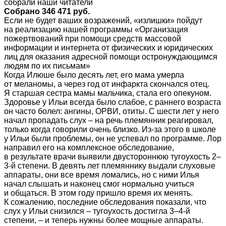
собрали наши читатели
Собрано 346 471 руб.
Если не будет ваших возражений, «излишки» пойдут
на реализацию нашей программы «Организация
пожертвований при помощи средств массовой
информации и интернета от физических и юридических
лиц для оказания адресной помощи остронуждающимся
людям по их письмам»
Когда Илюше было десять лет, его мама умерла
от меланомы, а через год от инфаркта скончался отец.
Я старшая сестра мамы мальчика, стала его опекуном.
Здоровье у Ильи всегда было слабое, с раннего возраста
он часто болел: ангины, ОРВИ, отиты. С шести лет у него
начал пропадать слух – на речь племянник реагировал,
только когда говорили очень близко. Из-за этого в школе
у Ильи были проблемы, он не успевал по программе. Лор
направил его на комплексное обследование,
в результате врачи выявили двустороннюю тугоухость 2–
3-й степени. В девять лет племяннику выдали слуховые
аппараты, они все время ломались, но с ними Илья
начал слышать и наконец смог нормально учиться
и общаться. В этом году пришло время их менять.
К сожалению, последние обследования показали, что
слух у Ильи снизился – тугоухость достигла 3–4-й
степени, – и теперь нужны более мощные аппараты.