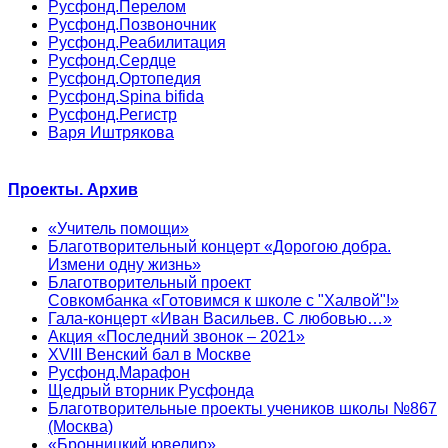
Русфонд.Перелом
Русфонд.Позвоночник
Русфонд.Реабилитация
Русфонд.Сердце
Русфонд.Ортопедия
Русфонд.Spina bifida
Русфонд.Регистр
Варя Иштрякова
Проекты. Архив
«Учитель помощи»
Благотворительный концерт «Дорогою добра.
Измени одну жизнь»
Благотворительный проект
Совкомбанка «Готовимся к школе с "Халвой"!»
Гала-концерт «Иван Васильев. С любовью…»
Акция «Последний звонок – 2021»
XVIII Венский бал в Москве
Русфонд.Марафон
Щедрый вторник Русфонда
Благотворительные проекты учеников школы №867
(Москва)
«Бронницкий ювелир»