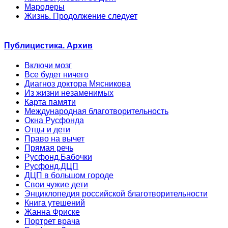
Мародеры
Жизнь. Продолжение следует
Публицистика. Архив
Включи мозг
Все будет ничего
Диагноз доктора Мясникова
Из жизни незаменимых
Карта памяти
Международная благотворительность
Окна Русфонда
Отцы и дети
Право на вычет
Прямая речь
Русфонд.Бабочки
Русфонд.ДЦП
ДЦП в большом городе
Свои чужие дети
Энциклопедия российской благотворительности
Книга утешений
Жанна Фриске
Портрет врача