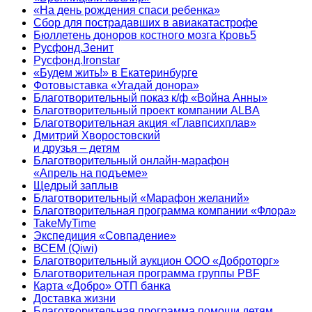
«На день рождения спаси ребенка»
Сбор для пострадавших в авиакатастрофе
Бюллетень доноров костного мозга Кровь5
Русфонд.Зенит
Русфонд.Ironstar
«Будем жить!» в Екатеринбурге
Фотовыставка «Угадай донора»
Благотворительный показ к/ф «Война Анны»
Благотворительный проект компании ALBA
Благотворительная акция «Главпсихплав»
Дмитрий Хворостовский
и друзья – детям
Благотворительный онлайн‑марафон
«Апрель на подъеме»
Щедрый заплыв
Благотворительный «Марафон желаний»
Благотворительная программа компании «Флора»
TakeMyTime
Экспедиция «Совпадение»
ВСЕМ (Qiwi)
Благотворительный аукцион ООО «Доброторг»
Благотворительная программа группы PBF
Карта «Добро» ОТП банка
Доставка жизни
Благотворительная программа помощи детям