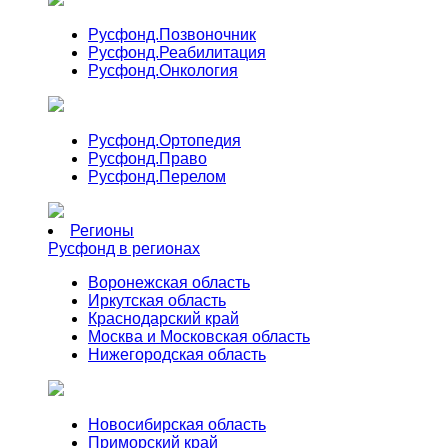
Русфонд.
Позвоночник
Русфонд.
Реабилитация
Русфонд.
Онкология
Русфонд.
Ортопедия
Русфонд.
Право
Русфонд.
Перелом
Регионы
Русфонд в регионах
Воронежская область
Иркутская область
Краснодарский край
Москва и Московская область
Нижегородская область
Новосибирская область
Приморский край