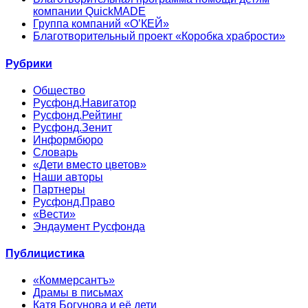
компании QuickMADE
Группа компаний «О’КЕЙ»
Благотворительный проект «Коробка храбрости»
Рубрики
Общество
Русфонд.Навигатор
Русфонд.Рейтинг
Русфонд.Зенит
Информбюро
Словарь
«Дети вместо цветов»
Наши авторы
Партнеры
Русфонд.Право
«Вести»
Эндаумент Русфонда
Публицистика
«Коммерсантъ»
Драмы в письмах
Катя Богунова и её дети