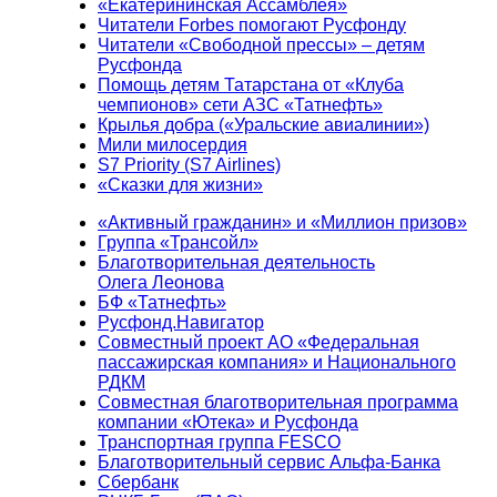
«Екатерининская Ассамблея»
Читатели Forbes помогают Русфонду
Читатели «Свободной прессы» – детям
Русфонда
Помощь детям Татарстана от «Клуба
чемпионов» сети АЗС «Татнефть»
Крылья добра («Уральские авиалинии»)
Мили милосердия
S7 Priority (S7 Airlines)
«Сказки для жизни»
«Активный гражданин» и «Миллион призов»
Группа «Трансойл»
Благотворительная деятельность
Олега Леонова
БФ «Татнефть»
Русфонд.Навигатор
Совместный проект АО «Федеральная
пассажирская компания» и Национального
РДКМ
Совместная благотворительная программа
компании «Ютека» и Русфонда
Транспортная группа FESCO
Благотворительный сервис Альфа-Банка
Сбербанк