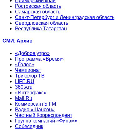
Приморский край
Ростовская область
Самарская область
Санкт-Петербург и Ленинградская область
Свердловская область
Республика Татарстан
СМИ. Архив
«Доброе утро»
Программа «Время»
«Голос»
Чемпионат
Триколор ТВ
LIFE.RU
360tv.ru
«Интерфакс»
Mail.Ru
КоммерсантЪ FM
Радио «Шансон»
Частный Корреспондент
Группа компаний «Финам»
Собеседник