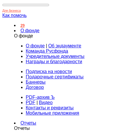
Для бизнеса
Как помочь
29
О фонде
О фонде
О фонде
|
Об эндаументе
Команда Русфонда
Учредительные документы
Награды и благодарности
Подписка на новости
Подарочные сертификаты
Баннеры
Договор
PDF-архив Ъ
PDF
|
Видео
Контакты и реквизиты
Мобильные приложения
Отчеты
Отчеты