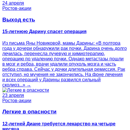
24 апреля
Ростов-акции
Выход есть
15-летнюю Дарину спасет операция
Из письма Яны Новиковой, мамы Дарины: «В полтора
года у дочери обнаружили рак почки. Дарина очень долго
лечилась, перенесла лучевую и химиотерапию,
операцию по удалению почки. Однако метастазы пошли
в мозг и ребра, врачи удалили опухоль мозга и часть
ребра справа. Сейчас у дочки длительная ремиссия. Рак
отступил, но мучения не закончились. На фоне лечения
и всех операций у Дарины развился сильный
сколиоз...» →
23 апреля
Ростов-акции
Легкие в опасности
12-летней Диане требуется лекарство на четыре
месяца