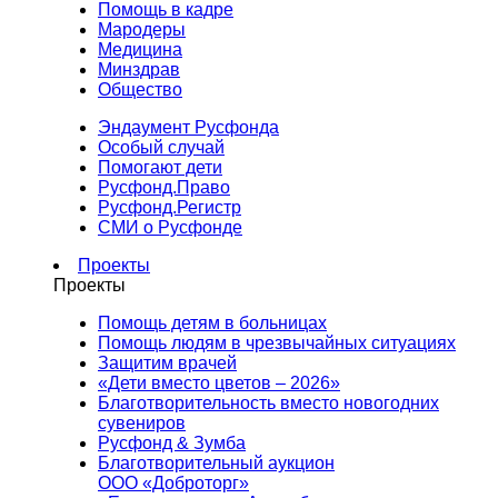
Помощь в кадре
Мародеры
Медицина
Минздрав
Общество
Эндаумент Русфонда
Особый случай
Помогают дети
Русфонд.Право
Русфонд.Регистр
СМИ о Русфонде
Проекты
Проекты
Помощь детям в больницах
Помощь людям в чрезвычайных ситуациях
Защитим врачей
«Дети вместо цветов – 2026»
Благотворительность вместо новогодних
сувениров
Русфонд & Зумба
Благотворительный аукцион
ООО «Доброторг»