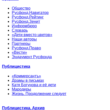
Общество
Русфонд.Навигатор
Русфонд.Рейтинг
Русфонд.Зенит
Информбюро
Словарь
«Дети вместо цветов»
Наши авторы
Партнеры
Русфонд.Право
«Вести»
Эндаумент Русфонда
Публицистика
«Коммерсантъ»
Драмы в письмах
Катя Богунова и её дети
Мародеры
Жизнь. Продолжение следует
Публицистика. Архив