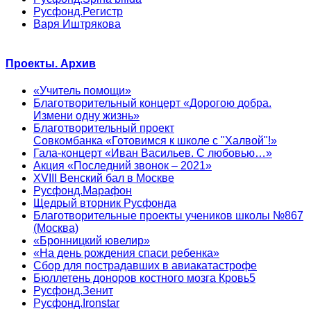
Русфонд.Регистр
Варя Иштрякова
Проекты. Архив
«Учитель помощи»
Благотворительный концерт «Дорогою добра.
Измени одну жизнь»
Благотворительный проект
Совкомбанка «Готовимся к школе с "Халвой"!»
Гала-концерт «Иван Васильев. С любовью…»
Акция «Последний звонок – 2021»
XVIII Венский бал в Москве
Русфонд.Марафон
Щедрый вторник Русфонда
Благотворительные проекты учеников школы №867
(Москва)
«Бронницкий ювелир»
«На день рождения спаси ребенка»
Сбор для пострадавших в авиакатастрофе
Бюллетень доноров костного мозга Кровь5
Русфонд.Зенит
Русфонд.Ironstar