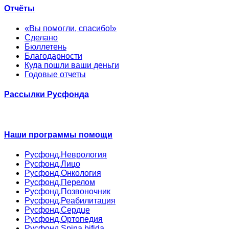
Отчёты
«Вы помогли, спасибо!»
Сделано
Бюллетень
Благодарности
Куда пошли ваши деньги
Годовые отчеты
Рассылки Русфонда
Наши программы помощи
Русфонд.Неврология
Русфонд.Лицо
Русфонд.Онкология
Русфонд.Перелом
Русфонд.Позвоночник
Русфонд.Реабилитация
Русфонд.Сердце
Русфонд.Ортопедия
Русфонд.Spina bifida