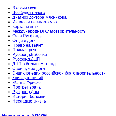
Включи мозг
Все будет ничего
Диагноз доктора Мясникова
Из жизни незаменимых
Карта памяти
Международная благотворительность
Окна Русфонда
Отцы и дети
Право на вычет
Прямая речь
Русфонд.Бабочки
Русфонд.ДЦП
ДЦП в большом городе
Свои чужие дети
Энциклопедия российской благотворительности
Книга утешений
Жанна Фриске
Портрет врача
Русфонд.Дом
История болезни
Несладкая жизнь
Национальный РДКМ