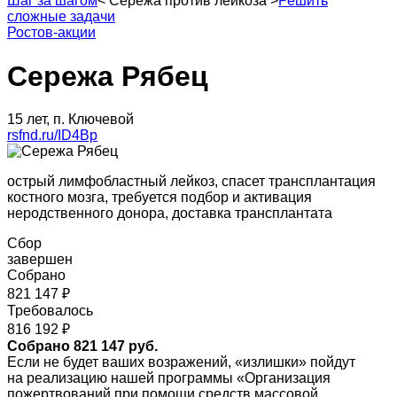
Шаг за шагом
<
Сережа против лейкоза
>
Решить
сложные задачи
Ростов-акции
Сережа Рябец
15 лет, п. Ключевой
rsfnd.ru/ID4Bp
острый лимфобластный лейкоз, спасет трансплантация
костного мозга, требуется подбор и активация
неродственного донора, доставка трансплантата
Сбор
завершен
Собрано
821 147 ₽
Требовалось
816 192 ₽
Собрано 821 147 руб.
Если не будет ваших возражений, «излишки» пойдут
на реализацию нашей программы «Организация
пожертвований при помощи средств массовой