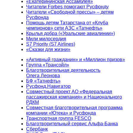
«Екатерининская Ассамблея»
Читатели Forbes помогают Русфонду
Читатели «Свободной прессы» – детям
Русфонда
Помощь детям Татарстана от «Клуба
чемпионов» сети АЗС «Татнефть»
Крылья добра («Уральские авиалинии»)
Мили милосердия
S7 Priority (S7 Airlines)
«Сказки для жизни»
«Активный гражданин» и «Миллион призов»
Группа «Трансойл»
Благотворительная деятельность
Олега Леонова
БФ «Татнефть»
Русфонд.Навигатор
Совместный проект АО «Федеральная
пассажирская компания» и Национального
РДКМ
Совместная благотворительная программа
компании «Ютека» и Русфонда
Транспортная группа FESCO
Благотворительный сервис Альфа-Банка
Сбербанк