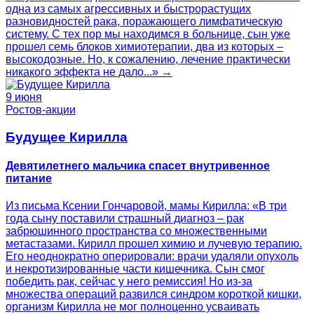
одна из самых агрессивных и быстрорастущих
разновидностей рака, поражающего лимфатическую
систему. С тех пор мы находимся в больнице, сын уже
прошел семь блоков химиотерапии, два из которых –
высокодозные. Но, к сожалению, лечение практически
никакого эффекта не дало...» →
9 июня
Ростов-акции
Будущее Кирилла
Девятилетнего мальчика спасет внутривенное
питание
Из письма Ксении Гончаровой, мамы Кирилла: «В три
года сыну поставили страшный диагноз – рак
забрюшинного пространства со множественными
метастазами. Кирилл прошел химию и лучевую терапию.
Его неоднократно оперировали: врачи удаляли опухоль
и некротизированные части кишечника. Сын смог
победить рак, сейчас у него ремиссия! Но из-за
множества операций развился синдром короткой кишки,
организм Кирилла не мог полноценно усваивать