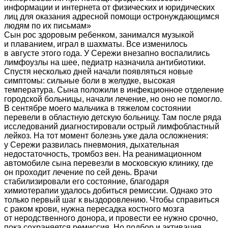
информации и интернета от физических и юридических
лиц для оказания адресной помощи остронуждающимся
людям по их письмам»
Сын рос здоровым ребенком, занимался музыкой
и плаванием, играл в шахматы. Все изменилось
в августе этого года. У Сережи внезапно воспалились
лимфоузлы на шее, педиатр назначила антибиотики.
Спустя несколько дней начали появляться новые
симптомы: сильные боли в желудке, высокая
температура. Сына положили в инфекционное отделение
городской больницы, начали лечение, но оно не помогло.
В сентябре моего мальчика в тяжелом состоянии
перевели в областную детскую больницу. Там после ряда
исследований диагностировали острый лимфобластный
лейкоз. На тот момент болезнь уже дала осложнения:
у Сережи развилась пневмония, дыхательная
недостаточность, тромбоз вен. На реанимационном
автомобиле сына перевезли в московскую клинику, где
он проходит лечение по сей день. Врачи
стабилизировали его состояние, благодаря
химиотерапии удалось добиться ремиссии. Однако это
только первый шаг к выздоровлению. Чтобы справиться
с раком крови, нужна пересадка костного мозга
от неродственного донора, и провести ее нужно срочно,
пока сохраняется ремиссия. Но подбор и активация