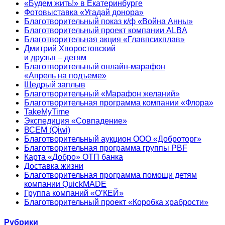
«Будем жить!» в Екатеринбурге
Фотовыставка «Угадай донора»
Благотворительный показ к/ф «Война Анны»
Благотворительный проект компании ALBA
Благотворительная акция «Главпсихплав»
Дмитрий Хворостовский
и друзья – детям
Благотворительный онлайн‑марафон
«Апрель на подъеме»
Щедрый заплыв
Благотворительный «Марафон желаний»
Благотворительная программа компании «Флора»
TakeMyTime
Экспедиция «Совпадение»
ВСЕМ (Qiwi)
Благотворительный аукцион ООО «Доброторг»
Благотворительная программа группы PBF
Карта «Добро» ОТП банка
Доставка жизни
Благотворительная программа помощи детям
компании QuickMADE
Группа компаний «О’КЕЙ»
Благотворительный проект «Коробка храбрости»
Рубрики