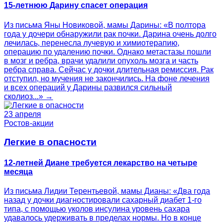
15-летнюю Дарину спасет операция
Из письма Яны Новиковой, мамы Дарины: «В полтора
года у дочери обнаружили рак почки. Дарина очень долго
лечилась, перенесла лучевую и химиотерапию,
операцию по удалению почки. Однако метастазы пошли
в мозг и ребра, врачи удалили опухоль мозга и часть
ребра справа. Сейчас у дочки длительная ремиссия. Рак
отступил, но мучения не закончились. На фоне лечения
и всех операций у Дарины развился сильный
сколиоз...» →
23 апреля
Ростов-акции
Легкие в опасности
12-летней Диане требуется лекарство на четыре
месяца
Из письма Лидии Терентьевой, мамы Дианы: «Два года
назад у дочки диагностировали сахарный диабет 1-го
типа, с помощью уколов инсулина уровень сахара
удавалось удерживать в пределах нормы. Но в конце