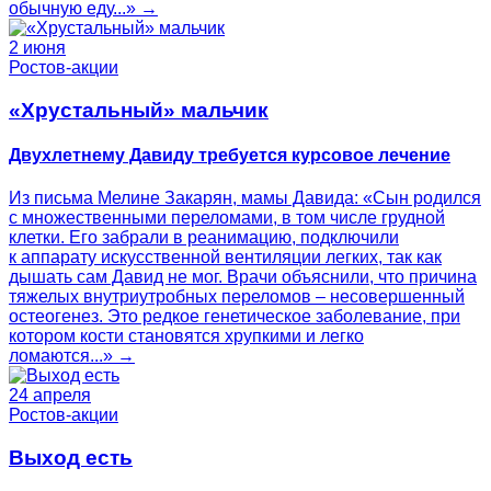
обычную еду...» →
2 июня
Ростов-акции
«Хрустальный» мальчик
Двухлетнему Давиду требуется курсовое лечение
Из письма Мелине Закарян, мамы Давида: «Сын родился
с множественными переломами, в том числе грудной
клетки. Его забрали в реанимацию, подключили
к аппарату искусственной вентиляции легких, так как
дышать сам Давид не мог. Врачи объяснили, что причина
тяжелых внутриутробных переломов – несовершенный
остеогенез. Это редкое генетическое заболевание, при
котором кости становятся хрупкими и легко
ломаются...» →
24 апреля
Ростов-акции
Выход есть