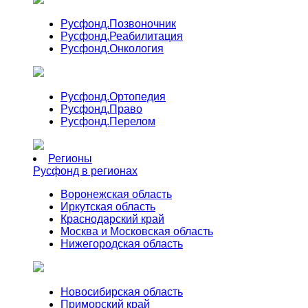
Русфонд.
Позвоночник
Русфонд.
Реабилитация
Русфонд.
Онкология
Русфонд.
Ортопедия
Русфонд.
Право
Русфонд.
Перелом
Регионы
Русфонд в регионах
Воронежская область
Иркутская область
Краснодарский край
Москва и Московская область
Нижегородская область
Новосибирская область
Приморский край