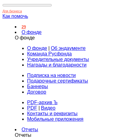
Для бизнеса
Как помочь
29
О фонде
О фонде
О фонде
|
Об эндаументе
Команда Русфонда
Учредительные документы
Награды и благодарности
Подписка на новости
Подарочные сертификаты
Баннеры
Договор
PDF-архив Ъ
PDF
|
Видео
Контакты и реквизиты
Мобильные приложения
Отчеты
Отчеты