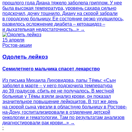
прошлого года Диана тяжело заболела гриппом. У нее
была высокая температура, уровень сахара сильно
подскочил, дочку тошнило. Диану на скорой забрали
в городскую больницу. Ее состояние резко ухудшилось,
развилось осложнение диабета – кетоацидоз –
и дыхательная недостаточность...» →
15 апреля
Ростов-акции
Одолеть лейкоз
Семилетнего мальчика спасет лекарство
Из письма Михаила Лиховидова, папы Тёмы: «Сын
заболел в марте – у него подскочила температура
до 39 градусов, сбить ее не получалось. В местной
больнице у Тёмы взяли анализ крови, он показал
значительное повышение лейкоцитов. В тот же день
на скорой сына увезли в областную больницу в Ростове-
на-Дону, госпитализировали в отделение детской
онкологии и гематологии. Там по результатам анализов
диагностировали рак крови...» →
;