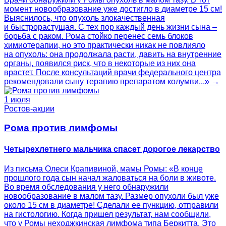
момент новообразование уже достигло в диаметре 15 см!
Выяснилось, что опухоль злокачественная
и быстрорастущая. С тех пор каждый день жизни сына –
борьба с раком. Рома стойко перенес семь блоков
химиотерапии, но это практически никак не повлияло
на опухоль: она продолжала расти, давить на внутренние
органы, появился риск, что в некоторые из них она
врастет. После консультаций врачи федерального центра
рекомендовали сыну терапию препаратом колумви...» →
1 июля
Ростов-акции
Рома против лимфомы
Четырехлетнего мальчика спасет дорогое лекарство
Из письма Олеси Крапивиной, мамы Ромы: «В конце
прошлого года сын начал жаловаться на боли в животе.
Во время обследования у него обнаружили
новообразование в малом тазу. Размер опухоли был уже
около 15 см в диаметре! Сделали ее пункцию, отправили
на гистологию. Когда пришел результат, нам сообщили,
что у Ромы неходжкинская лимфома типа Беркитта. Это