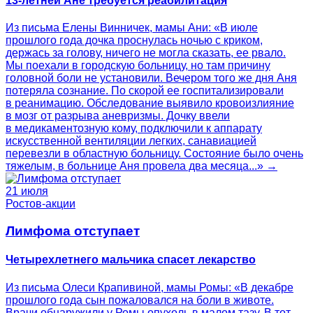
13-летней Ане требуется реабилитация
Из письма Елены Винничек, мамы Ани: «В июле
прошлого года дочка проснулась ночью с криком,
держась за голову, ничего не могла сказать, ее рвало.
Мы поехали в городскую больницу, но там причину
головной боли не установили. Вечером того же дня Аня
потеряла сознание. По скорой ее госпитализировали
в реанимацию. Обследование выявило кровоизлияние
в мозг от разрыва аневризмы. Дочку ввели
в медикаментозную кому, подключили к аппарату
искусственной вентиляции легких, санавиацией
перевезли в областную больницу. Состояние было очень
тяжелым, в больнице Аня провела два месяца...» →
21 июля
Ростов-акции
Лимфома отступает
Четырехлетнего мальчика спасет лекарство
Из письма Олеси Крапивиной, мамы Ромы: «В декабре
прошлого года сын пожаловался на боли в животе.
Врачи обнаружили у Ромы опухоль в малом тазу. В тот