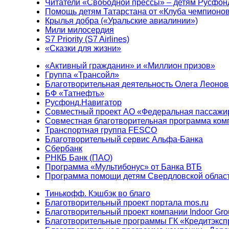
Читатели «Свободной прессы» – детям Русфон
Помощь детям Татарстана от «Клуба чемпионо
Крылья добра («Уральские авиалинии»)
Мили милосердия
S7 Priority (S7 Airlines)
«Сказки для жизни»
«Активный гражданин» и «Миллион призов»
Группа «Трансойл»
Благотворительная деятельность Олега Леонов
БФ «Татнефть»
Русфонд.Навигатор
Совместный проект АО «Федеральная пассажи
Совместная благотворительная программа ком
Транспортная группа FESCO
Благотворительный сервис Альфа-Банка
Сбербанк
РНКБ Банк (ПАО)
Программа «Мультибонус» от Банка ВТБ
Программа помощи детям Свердловской област
Тинькофф. Кэшбэк во благо
Благотворительный проект портала mos.ru
Благотворительный проект компании Indoor Gro
Благотворительные программы ГК «Кредитэксп