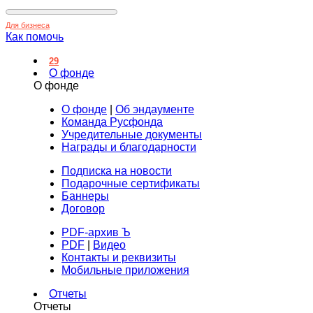
Для бизнеса
Как помочь
29
О фонде
О фонде
О фонде
|
Об эндаументе
Команда Русфонда
Учредительные документы
Награды и благодарности
Подписка на новости
Подарочные сертификаты
Баннеры
Договор
PDF-архив Ъ
PDF
|
Видео
Контакты и реквизиты
Мобильные приложения
Отчеты
Отчеты