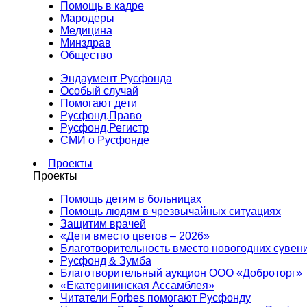
Помощь в кадре
Мародеры
Медицина
Минздрав
Общество
Эндаумент Русфонда
Особый случай
Помогают дети
Русфонд.Право
Русфонд.Регистр
СМИ о Русфонде
Проекты
Проекты
Помощь детям в больницах
Помощь людям в чрезвычайных ситуациях
Защитим врачей
«Дети вместо цветов – 2026»
Благотворительность вместо новогодних сувен
Русфонд & Зумба
Благотворительный аукцион ООО «Доброторг»
«Екатерининская Ассамблея»
Читатели Forbes помогают Русфонду