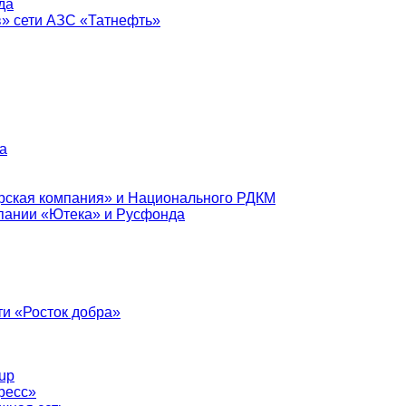
да
в» сети АЗС «Татнефть»
а
рская компания» и Национального РДКМ
пании «Ютека» и Русфонда
и «Росток добра»
up
ресс»