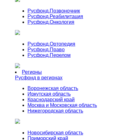
Русфонд.
Позвоночник
Русфонд.
Реабилитация
Русфонд.
Онкология
Русфонд.
Ортопедия
Русфонд.
Право
Русфонд.
Перелом
Регионы
Русфонд в регионах
Воронежская область
Иркутская область
Краснодарский край
Москва и Московская область
Нижегородская область
Новосибирская область
Приморский край