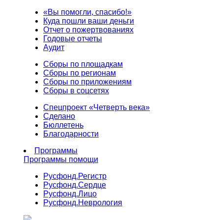
«Вы помогли, спасибо!»
Куда пошли ваши деньги
Отчет о пожертвованиях
Годовые отчеты
Аудит
Сборы по площадкам
Сборы по регионам
Сборы по приложениям
Сборы в соцсетях
Спецпроект «Четверть века»
Сделано
Бюллетень
Благодарности
Программы
Программы помощи
Русфонд.
Регистр
Русфонд.
Сердце
Русфонд.
Лицо
Русфонд.
Неврология