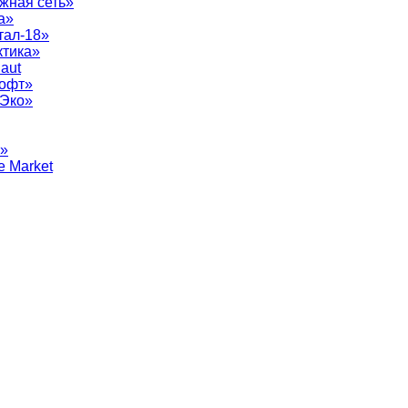
жная сеть»
а»
тал-18»
ктика»
aut
софт»
рЭко»
т»
e Market