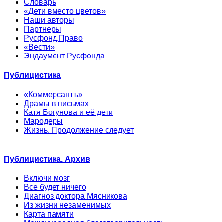
Словарь
«Дети вместо цветов»
Наши авторы
Партнеры
Русфонд.Право
«Вести»
Эндаумент Русфонда
Публицистика
«Коммерсантъ»
Драмы в письмах
Катя Богунова и её дети
Мародеры
Жизнь. Продолжение следует
Публицистика. Архив
Включи мозг
Все будет ничего
Диагноз доктора Мясникова
Из жизни незаменимых
Карта памяти