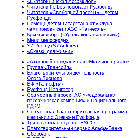
«Екатерининская Ассамблея»
Читатели Forbes помогают Русфонду
Читатели «Свободной прессы» – детям
Русфонда
Помощь детям Татарстана от «Клуба
чемпионов» сети АЗС «Татнефть»
Крылья добра («Уральские авиалинии»)
Мили милосердия
S7 Priority (S7 Airlines)
«Сказки для жизни»
«Активный гражданин» и «Миллион призов»
Группа «Трансойл»
Благотворительная деятельность
Олега Леонова
БФ «Татнефть»
Русфонд.Навигатор
Совместный проект АО «Федеральная
пассажирская компания» и Национального
РДКМ
Совместная благотворительная программа
компании «Ютека» и Русфонда
Транспортная группа FESCO
Благотворительный сервис Альфа-Банка
Сбербанк