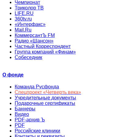
Чемпионат
Триколор ТВ
LIFE.RU
360tv.ru
«Интерфакс»
Mail.Ru
КоммерсантЪ FM
Радио «Шансон»
Частный Корреспондент
Группа компаний «Финам»
Собеседник
О фонде
Команда Русфонда
Спецпроект «Четверть века»
Учредительные документы
Подарочные сертификаты
Баннеры
Видео
PDF-архив Ъ
PDF
Российские клиники
Контакты и реквизиты