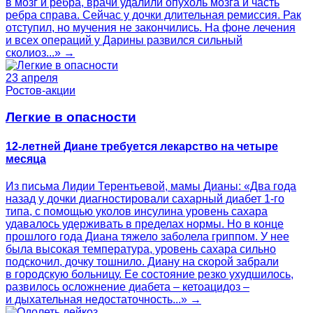
в мозг и ребра, врачи удалили опухоль мозга и часть
ребра справа. Сейчас у дочки длительная ремиссия. Рак
отступил, но мучения не закончились. На фоне лечения
и всех операций у Дарины развился сильный
сколиоз...» →
23 апреля
Ростов-акции
Легкие в опасности
12-летней Диане требуется лекарство на четыре
месяца
Из письма Лидии Терентьевой, мамы Дианы: «Два года
назад у дочки диагностировали сахарный диабет 1-го
типа, с помощью уколов инсулина уровень сахара
удавалось удерживать в пределах нормы. Но в конце
прошлого года Диана тяжело заболела гриппом. У нее
была высокая температура, уровень сахара сильно
подскочил, дочку тошнило. Диану на скорой забрали
в городскую больницу. Ее состояние резко ухудшилось,
развилось осложнение диабета – кетоацидоз –
и дыхательная недостаточность...» →