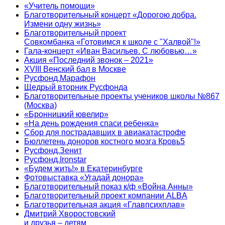
«Учитель помощи»
Благотворительный концерт «Дорогою добра.
Измени одну жизнь»
Благотворительный проект
Совкомбанка «Готовимся к школе с "Халвой"!»
Гала-концерт «Иван Васильев. С любовью…»
Акция «Последний звонок – 2021»
XVIII Венский бал в Москве
Русфонд.Марафон
Щедрый вторник Русфонда
Благотворительные проекты учеников школы №867
(Москва)
«Бронницкий ювелир»
«На день рождения спаси ребенка»
Сбор для пострадавших в авиакатастрофе
Бюллетень доноров костного мозга Кровь5
Русфонд.Зенит
Русфонд.Ironstar
«Будем жить!» в Екатеринбурге
Фотовыставка «Угадай донора»
Благотворительный показ к/ф «Война Анны»
Благотворительный проект компании ALBA
Благотворительная акция «Главпсихплав»
Дмитрий Хворостовский
и друзья – детям