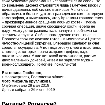
тоже успокоил: деформация исправится сама собой. Но
со временем дефект становится лишь заметнее: виски у
дочки сдавлены, лоб сильно выпирает. Мы снова
обратились в больницу, в этот раз сделали компьютерную
томографию, и выяснилось, что у Кристины краниостеноз
– преждевременное сращение лобных костей. Нужна
срочная операция, иначе сросшиеся кости черепа не
дадут мозгу дочки развиваться, начнутся проблемы со
зрением и слухом. Любое промедление очень опасно.
Провести срочное лечение готовы в московском Центре
челюстно-лицевой хирургии. Операцию сделают за счет
средств государства. А вот подготовку к ней и пластины,
с помощью которых врачи исправят дефект, надо
оплатить самим. У нас нет такой возможности, растим
двух маленьких дочерей, живем на зарплату мужа –
военнослужащего. Помогите, пожалуйста!
Екатерина Гребенюк,
г. Новочеркасск, Ростовская область
Фото
Михаила Кругликова
Опубликовано 29 мая 2019
Деньги собраны 26 июня 2019
Виталий Рогинский