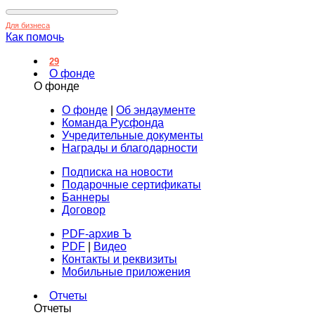
Для бизнеса
Как помочь
29
О фонде
О фонде
О фонде
|
Об эндаументе
Команда Русфонда
Учредительные документы
Награды и благодарности
Подписка на новости
Подарочные сертификаты
Баннеры
Договор
PDF-архив Ъ
PDF
|
Видео
Контакты и реквизиты
Мобильные приложения
Отчеты
Отчеты