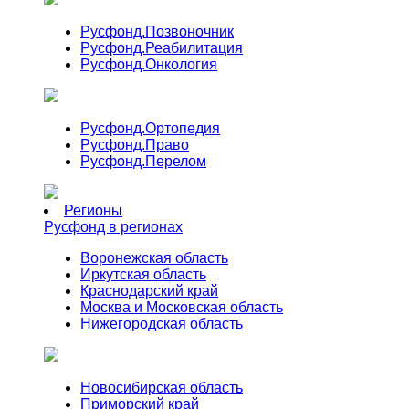
Русфонд.
Позвоночник
Русфонд.
Реабилитация
Русфонд.
Онкология
Русфонд.
Ортопедия
Русфонд.
Право
Русфонд.
Перелом
Регионы
Русфонд в регионах
Воронежская область
Иркутская область
Краснодарский край
Москва и Московская область
Нижегородская область
Новосибирская область
Приморский край