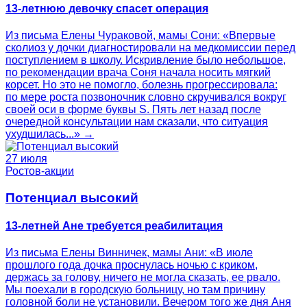
13-летнюю девочку спасет операция
Из письма Елены Чураковой, мамы Сони: «Впервые
сколиоз у дочки диагностировали на медкомиссии перед
поступлением в школу. Искривление было небольшое,
по рекомендации врача Соня начала носить мягкий
корсет. Но это не помогло, болезнь прогрессировала:
по мере роста позвоночник словно скручивался вокруг
своей оси в форме буквы S. Пять лет назад после
очередной консультации нам сказали, что ситуация
ухудшилась...» →
27 июля
Ростов-акции
Потенциал высокий
13-летней Ане требуется реабилитация
Из письма Елены Винничек, мамы Ани: «В июле
прошлого года дочка проснулась ночью с криком,
держась за голову, ничего не могла сказать, ее рвало.
Мы поехали в городскую больницу, но там причину
головной боли не установили. Вечером того же дня Аня