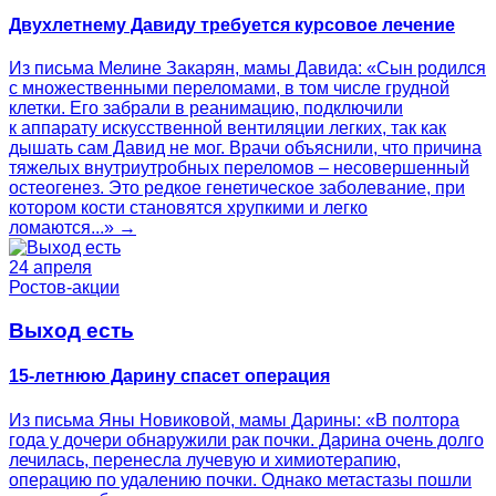
Двухлетнему Давиду требуется курсовое лечение
Из письма Мелине Закарян, мамы Давида: «Сын родился
с множественными переломами, в том числе грудной
клетки. Его забрали в реанимацию, подключили
к аппарату искусственной вентиляции легких, так как
дышать сам Давид не мог. Врачи объяснили, что причина
тяжелых внутриутробных переломов – несовершенный
остеогенез. Это редкое генетическое заболевание, при
котором кости становятся хрупкими и легко
ломаются...» →
24 апреля
Ростов-акции
Выход есть
15-летнюю Дарину спасет операция
Из письма Яны Новиковой, мамы Дарины: «В полтора
года у дочери обнаружили рак почки. Дарина очень долго
лечилась, перенесла лучевую и химиотерапию,
операцию по удалению почки. Однако метастазы пошли