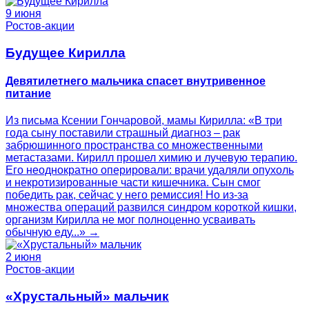
9 июня
Ростов-акции
Будущее Кирилла
Девятилетнего мальчика спасет внутривенное
питание
Из письма Ксении Гончаровой, мамы Кирилла: «В три
года сыну поставили страшный диагноз – рак
забрюшинного пространства со множественными
метастазами. Кирилл прошел химию и лучевую терапию.
Его неоднократно оперировали: врачи удаляли опухоль
и некротизированные части кишечника. Сын смог
победить рак, сейчас у него ремиссия! Но из-за
множества операций развился синдром короткой кишки,
организм Кирилла не мог полноценно усваивать
обычную еду...» →
2 июня
Ростов-акции
«Хрустальный» мальчик