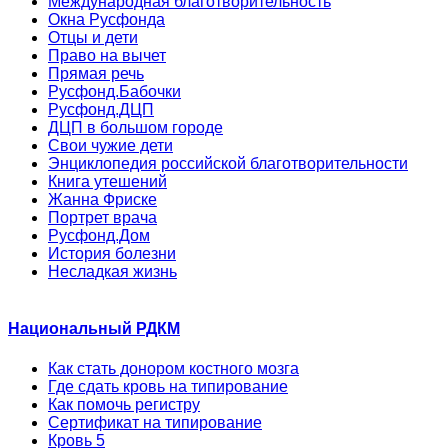
Международная благотворительность
Окна Русфонда
Отцы и дети
Право на вычет
Прямая речь
Русфонд.Бабочки
Русфонд.ДЦП
ДЦП в большом городе
Свои чужие дети
Энциклопедия российской благотворительности
Книга утешений
Жанна Фриске
Портрет врача
Русфонд.Дом
История болезни
Несладкая жизнь
Национальный РДКМ
Как стать донором костного мозга
Где сдать кровь на типирование
Как помочь регистру
Сертификат на типирование
Кровь 5