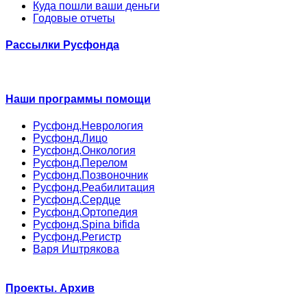
Куда пошли ваши деньги
Годовые отчеты
Рассылки Русфонда
Наши программы помощи
Русфонд.Неврология
Русфонд.Лицо
Русфонд.Онкология
Русфонд.Перелом
Русфонд.Позвоночник
Русфонд.Реабилитация
Русфонд.Сердце
Русфонд.Ортопедия
Русфонд.Spina bifida
Русфонд.Регистр
Варя Иштрякова
Проекты. Архив