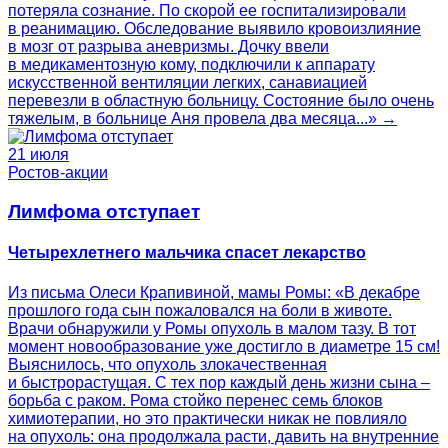
потеряла сознание. По скорой ее госпитализировали
в реанимацию. Обследование выявило кровоизлияние
в мозг от разрыва аневризмы. Дочку ввели
в медикаментозную кому, подключили к аппарату
искусственной вентиляции легких, санавиацией
перевезли в областную больницу. Состояние было очень
тяжелым, в больнице Аня провела два месяца...» →
21 июля
Ростов-акции
Лимфома отступает
Четырехлетнего мальчика спасет лекарство
Из письма Олеси Крапивиной, мамы Ромы: «В декабре
прошлого года сын пожаловался на боли в животе.
Врачи обнаружили у Ромы опухоль в малом тазу. В тот
момент новообразование уже достигло в диаметре 15 см!
Выяснилось, что опухоль злокачественная
и быстрорастущая. С тех пор каждый день жизни сына –
борьба с раком. Рома стойко перенес семь блоков
химиотерапии, но это практически никак не повлияло
на опухоль: она продолжала расти, давить на внутренние