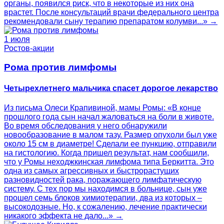
органы, появился риск, что в некоторые из них она
врастет. После консультаций врачи федерального центра
рекомендовали сыну терапию препаратом колумви...» →
1 июля
Ростов-акции
Рома против лимфомы
Четырехлетнего мальчика спасет дорогое лекарство
Из письма Олеси Крапивиной, мамы Ромы: «В конце
прошлого года сын начал жаловаться на боли в животе.
Во время обследования у него обнаружили
новообразование в малом тазу. Размер опухоли был уже
около 15 см в диаметре! Сделали ее пункцию, отправили
на гистологию. Когда пришел результат, нам сообщили,
что у Ромы неходжкинская лимфома типа Беркитта. Это
одна из самых агрессивных и быстрорастущих
разновидностей рака, поражающего лимфатическую
систему. С тех пор мы находимся в больнице, сын уже
прошел семь блоков химиотерапии, два из которых –
высокодозные. Но, к сожалению, лечение практически
никакого эффекта не дало...» →