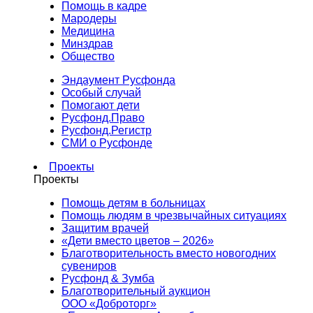
Помощь в кадре
Мародеры
Медицина
Минздрав
Общество
Эндаумент Русфонда
Особый случай
Помогают дети
Русфонд.Право
Русфонд.Регистр
СМИ о Русфонде
Проекты
Проекты
Помощь детям в больницах
Помощь людям в чрезвычайных ситуациях
Защитим врачей
«Дети вместо цветов – 2026»
Благотворительность вместо новогодних
сувениров
Русфонд & Зумба
Благотворительный аукцион
ООО «Доброторг»