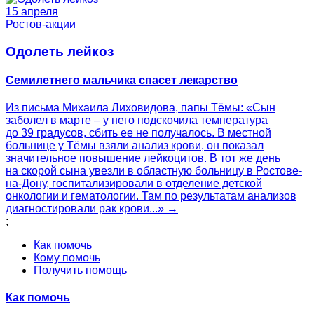
15 апреля
Ростов-акции
Одолеть лейкоз
Семилетнего мальчика спасет лекарство
Из письма Михаила Лиховидова, папы Тёмы: «Сын
заболел в марте – у него подскочила температура
до 39 градусов, сбить ее не получалось. В местной
больнице у Тёмы взяли анализ крови, он показал
значительное повышение лейкоцитов. В тот же день
на скорой сына увезли в областную больницу в Ростове-
на-Дону, госпитализировали в отделение детской
онкологии и гематологии. Там по результатам анализов
диагностировали рак крови...» →
;
Как помочь
Кому помочь
Получить помощь
Как помочь