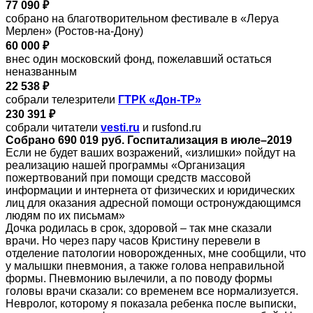
77 090 ₽
собрано на благотворительном фестивале в «Леруа
Мерлен» (Ростов-на-Дону)
60 000 ₽
внес один московский фонд, пожелавший остаться
неназванным
22 538 ₽
собрали телезрители
ГТРК «Дон-ТР»
230 391 ₽
собрали читатели
vesti.ru
и rusfond.ru
Собрано 690 019 руб. Госпитализация в июле–2019
Если не будет ваших возражений, «излишки» пойдут на
реализацию нашей программы «Организация
пожертвований при помощи средств массовой
информации и интернета от физических и юридических
лиц для оказания адресной помощи остронуждающимся
людям по их письмам»
Дочка родилась в срок, здоровой – так мне сказали
врачи. Но через пару часов Кристину перевели в
отделение патологии новорожденных, мне сообщили, что
у малышки пневмония, а также голова неправильной
формы. Пневмонию вылечили, а по поводу формы
головы врачи сказали: со временем все нормализуется.
Невролог, которому я показала ребенка после выписки,