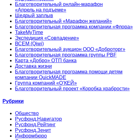
Благотворительный онлайн‑марафон
«Апрель на подъеме»
Щедрый заплыв
Благотворительный «Марафон желаний»
Благотворительная программа компании «Флора»
TakeMyTime
Экспедиция «Совпадение»
ВСЕМ (Qiwi)
Благотворительный аукцион ООО «Доброторг»
Благотворительная программа группы PBF
Карта «Добро» ОТП банка
Доставка жизни
Благотворительная программа помощи детям
компании QuickMADE
Группа компаний «О’КЕЙ»
Благотворительный проект «Коробка храбрости»
Рубрики
Общество
Русфонд.Навигатор
Русфонд.Рейтинг
Русфонд.Зенит
Информбюро