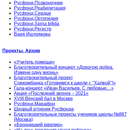
Русфонд.Позвоночник
Русфонд.Реабилитация
Русфонд.Сердце
Русфонд.Ортопедия
Русфонд.Spina bifida
Русфонд.Регистр
Варя Иштрякова
Проекты. Архив
«Учитель помощи»
Благотворительный концерт «Дорогою добра.
Измени одну жизнь»
Благотворительный проект
Совкомбанка «Готовимся к школе с "Халвой"!»
Гала-концерт «Иван Васильев. С любовью…»
Акция «Последний звонок – 2021»
XVIII Венский бал в Москве
Русфонд.Марафон
Щедрый вторник Русфонда
Благотворительные проекты учеников школы №867
(Москва)
«Бронницкий ювелир»
«На день рождения спаси ребенка»