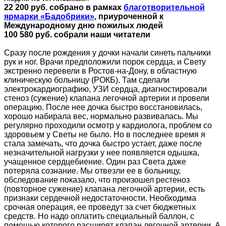
22 200 руб. собрано в рамках
благотворительной
ярмарки «Бадобрики»
, приуроченной к
Международному дню пожилых людей
100 580 руб. собрали наши читатели
Сразу после рождения у дочки начали синеть пальчики
рук и ног. Врачи предположили порок сердца, и Свету
экстренно перевели в Ростов-на-Дону, в областную
клиническую больницу (РОКБ). Там сделали
электрокардиографию, УЗИ сердца, диагностировали
стеноз (сужение) клапана легочной артерии и провели
операцию. После нее дочка быстро восстановилась,
хорошо набирала вес, нормально развивалась. Мы
регулярно проходили осмотр у кардиолога, проблем со
здоровьем у Светы не было. Но в последнее время я
стала замечать, что дочка быстро устает, даже после
незначительной нагрузки у нее появляется одышка,
учащенное сердцебиение. Один раз Света даже
потеряла сознание. Мы отвезли ее в больницу,
обследование показало, что произошел рестеноз
(повторное сужение) клапана легочной артерии, есть
признаки сердечной недостаточности. Необходима
срочная операция, ее проведут за счет бюджетных
средств. Но надо оплатить специальный баллон, с
помощью которого расширят клапан легочной артерии. А