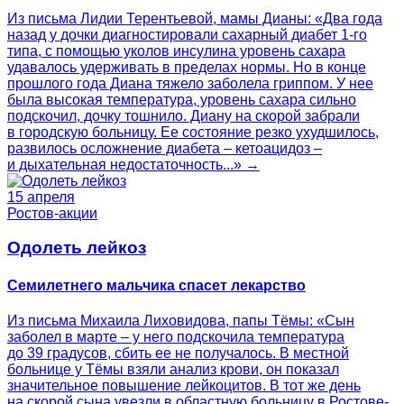
Из письма Лидии Терентьевой, мамы Дианы: «Два года
назад у дочки диагностировали сахарный диабет 1-го
типа, с помощью уколов инсулина уровень сахара
удавалось удерживать в пределах нормы. Но в конце
прошлого года Диана тяжело заболела гриппом. У нее
была высокая температура, уровень сахара сильно
подскочил, дочку тошнило. Диану на скорой забрали
в городскую больницу. Ее состояние резко ухудшилось,
развилось осложнение диабета – кетоацидоз –
и дыхательная недостаточность...» →
15 апреля
Ростов-акции
Одолеть лейкоз
Семилетнего мальчика спасет лекарство
Из письма Михаила Лиховидова, папы Тёмы: «Сын
заболел в марте – у него подскочила температура
до 39 градусов, сбить ее не получалось. В местной
больнице у Тёмы взяли анализ крови, он показал
значительное повышение лейкоцитов. В тот же день
на скорой сына увезли в областную больницу в Ростове-