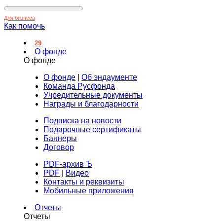
Для бизнеса
Как помочь
29
О фонде
О фонде
О фонде
|
Об эндаументе
Команда Русфонда
Учредительные документы
Награды и благодарности
Подписка на новости
Подарочные сертификаты
Баннеры
Договор
PDF-архив Ъ
PDF
|
Видео
Контакты и реквизиты
Мобильные приложения
Отчеты
Отчеты