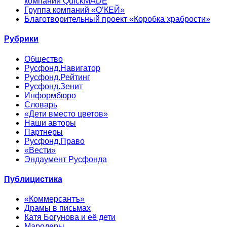
компании QuickMADE
Группа компаний «О’КЕЙ»
Благотворительный проект «Коробка храбрости»
Рубрики
Общество
Русфонд.Навигатор
Русфонд.Рейтинг
Русфонд.Зенит
Информбюро
Словарь
«Дети вместо цветов»
Наши авторы
Партнеры
Русфонд.Право
«Вести»
Эндаумент Русфонда
Публицистика
«Коммерсантъ»
Драмы в письмах
Катя Богунова и её дети
Мародеры