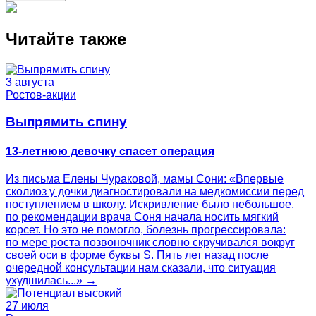
Читайте также
3 августа
Ростов-акции
Выпрямить спину
13-летнюю девочку спасет операция
Из письма Елены Чураковой, мамы Сони: «Впервые
сколиоз у дочки диагностировали на медкомиссии перед
поступлением в школу. Искривление было небольшое,
по рекомендации врача Соня начала носить мягкий
корсет. Но это не помогло, болезнь прогрессировала:
по мере роста позвоночник словно скручивался вокруг
своей оси в форме буквы S. Пять лет назад после
очередной консультации нам сказали, что ситуация
ухудшилась...» →
27 июля