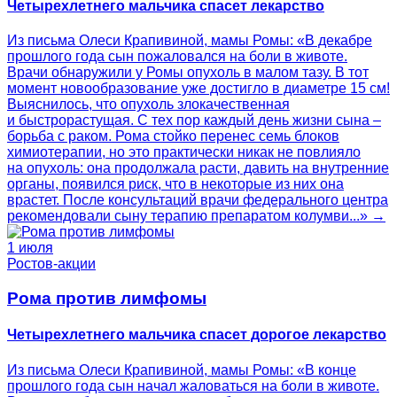
Четырехлетнего мальчика спасет лекарство
Из письма Олеси Крапивиной, мамы Ромы: «В декабре
прошлого года сын пожаловался на боли в животе.
Врачи обнаружили у Ромы опухоль в малом тазу. В тот
момент новообразование уже достигло в диаметре 15 см!
Выяснилось, что опухоль злокачественная
и быстрорастущая. С тех пор каждый день жизни сына –
борьба с раком. Рома стойко перенес семь блоков
химиотерапии, но это практически никак не повлияло
на опухоль: она продолжала расти, давить на внутренние
органы, появился риск, что в некоторые из них она
врастет. После консультаций врачи федерального центра
рекомендовали сыну терапию препаратом колумви...» →
1 июля
Ростов-акции
Рома против лимфомы
Четырехлетнего мальчика спасет дорогое лекарство
Из письма Олеси Крапивиной, мамы Ромы: «В конце
прошлого года сын начал жаловаться на боли в животе.