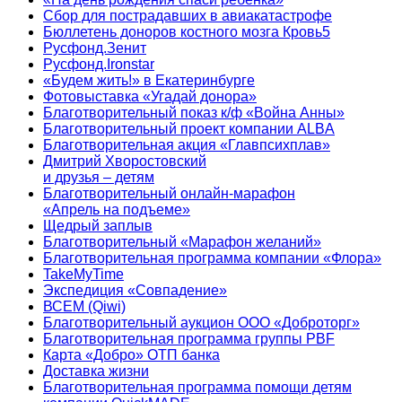
Сбор для пострадавших в авиакатастрофе
Бюллетень доноров костного мозга Кровь5
Русфонд.Зенит
Русфонд.Ironstar
«Будем жить!» в Екатеринбурге
Фотовыставка «Угадай донора»
Благотворительный показ к/ф «Война Анны»
Благотворительный проект компании ALBA
Благотворительная акция «Главпсихплав»
Дмитрий Хворостовский
и друзья – детям
Благотворительный онлайн‑марафон
«Апрель на подъеме»
Щедрый заплыв
Благотворительный «Марафон желаний»
Благотворительная программа компании «Флора»
TakeMyTime
Экспедиция «Совпадение»
ВСЕМ (Qiwi)
Благотворительный аукцион ООО «Доброторг»
Благотворительная программа группы PBF
Карта «Добро» ОТП банка
Доставка жизни
Благотворительная программа помощи детям