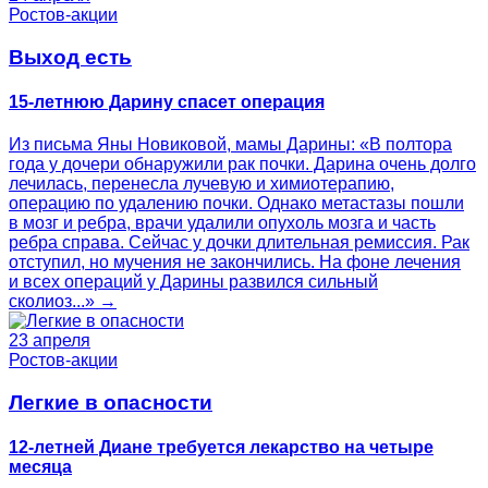
Ростов-акции
Выход есть
15-летнюю Дарину спасет операция
Из письма Яны Новиковой, мамы Дарины: «В полтора
года у дочери обнаружили рак почки. Дарина очень долго
лечилась, перенесла лучевую и химиотерапию,
операцию по удалению почки. Однако метастазы пошли
в мозг и ребра, врачи удалили опухоль мозга и часть
ребра справа. Сейчас у дочки длительная ремиссия. Рак
отступил, но мучения не закончились. На фоне лечения
и всех операций у Дарины развился сильный
сколиоз...» →
23 апреля
Ростов-акции
Легкие в опасности
12-летней Диане требуется лекарство на четыре
месяца