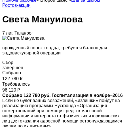
Помочь бабочке
<
Второй шанс
>
Шаг за шагом
Ростов-акции
Света Мануилова
7 лет, Таганрог
врожденный порок сердца, требуется баллон для
эндоваскулярной операции
Сбор
завершен
Собрано
122 780 ₽
Требовалось
96 120 ₽
Собрано 122 780 руб. Госпитализация в ноябре–2016
Если не будет ваших возражений, «излишки» пойдут на
реализацию программы Русфонда «Организация
пожертвований при помощи средств массовой
информации и интернета от физических и юридических
лиц для оказания адресной помощи остронуждающимся
людям по их письмам»