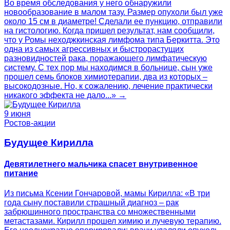
Во время обследования у него обнаружили
новообразование в малом тазу. Размер опухоли был уже
около 15 см в диаметре! Сделали ее пункцию, отправили
на гистологию. Когда пришел результат, нам сообщили,
что у Ромы неходжкинская лимфома типа Беркитта. Это
одна из самых агрессивных и быстрорастущих
разновидностей рака, поражающего лимфатическую
систему. С тех пор мы находимся в больнице, сын уже
прошел семь блоков химиотерапии, два из которых –
высокодозные. Но, к сожалению, лечение практически
никакого эффекта не дало...» →
9 июня
Ростов-акции
Будущее Кирилла
Девятилетнего мальчика спасет внутривенное
питание
Из письма Ксении Гончаровой, мамы Кирилла: «В три
года сыну поставили страшный диагноз – рак
забрюшинного пространства со множественными
метастазами. Кирилл прошел химию и лучевую терапию.