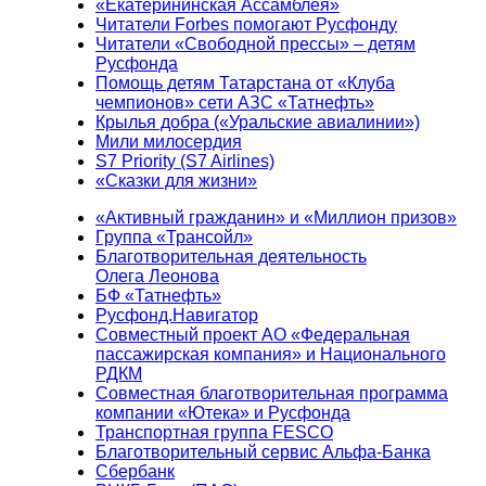
«Екатерининская Ассамблея»
Читатели Forbes помогают Русфонду
Читатели «Свободной прессы» – детям
Русфонда
Помощь детям Татарстана от «Клуба
чемпионов» сети АЗС «Татнефть»
Крылья добра («Уральские авиалинии»)
Мили милосердия
S7 Priority (S7 Airlines)
«Сказки для жизни»
«Активный гражданин» и «Миллион призов»
Группа «Трансойл»
Благотворительная деятельность
Олега Леонова
БФ «Татнефть»
Русфонд.Навигатор
Совместный проект АО «Федеральная
пассажирская компания» и Национального
РДКМ
Совместная благотворительная программа
компании «Ютека» и Русфонда
Транспортная группа FESCO
Благотворительный сервис Альфа-Банка
Сбербанк