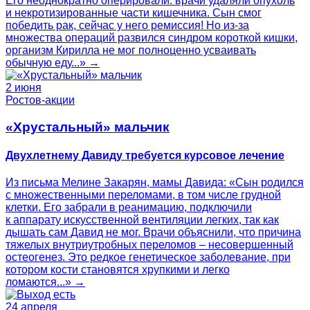
Его неоднократно оперировали: врачи удаляли опухоль
и некротизированные части кишечника. Сын смог
победить рак, сейчас у него ремиссия! Но из-за
множества операций развился синдром короткой кишки,
организм Кирилла не мог полноценно усваивать
обычную еду...» →
2 июня
Ростов-акции
«Хрустальный» мальчик
Двухлетнему Давиду требуется курсовое лечение
Из письма Мелине Закарян, мамы Давида: «Сын родился
с множественными переломами, в том числе грудной
клетки. Его забрали в реанимацию, подключили
к аппарату искусственной вентиляции легких, так как
дышать сам Давид не мог. Врачи объяснили, что причина
тяжелых внутриутробных переломов – несовершенный
остеогенез. Это редкое генетическое заболевание, при
котором кости становятся хрупкими и легко
ломаются...» →
24 апреля