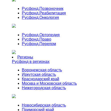
Русфонд.
Позвоночник
Русфонд.
Реабилитация
Русфонд.
Онкология
Русфонд.
Ортопедия
Русфонд.
Право
Русфонд.
Перелом
Регионы
Русфонд в регионах
Воронежская область
Иркутская область
Краснодарский край
Москва и Московская область
Нижегородская область
Новосибирская область
Приморский край