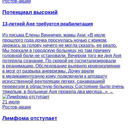
Ростов-акции
Потенциал высокий
13-летней Ане требуется реабилитация
Из письма Елены Винничек, мамы Ани: «В июле
прошлого года дочка проснулась ночью с криком,
держась за голову, ничего не могла сказать, ее рвало.
Мы поехали в городскую больницу, но там причину
головной боли не установили. Вечером того же дня Аня
потеряла сознание. По скорой ее госпитализировали
в реанимацию. Обследование выявило кровоизлияние
в мозг от разрыва аневризмы. Дочку ввели
в медикаментозную кому, подключили к аппарату
искусственной вентиляции легких, санавиацией
перевезли в областную больницу. Состояние было очень
тяжелым, в больнице Аня провела два месяца...» →
21 июля
Ростов-акции
Лимфома отступает