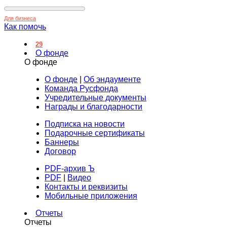
Для бизнеса
Как помочь
29
О фонде
О фонде
О фонде
|
Об эндаументе
Команда Русфонда
Учредительные документы
Награды и благодарности
Подписка на новости
Подарочные сертификаты
Баннеры
Договор
PDF-архив Ъ
PDF
|
Видео
Контакты и реквизиты
Мобильные приложения
Отчеты
Отчеты