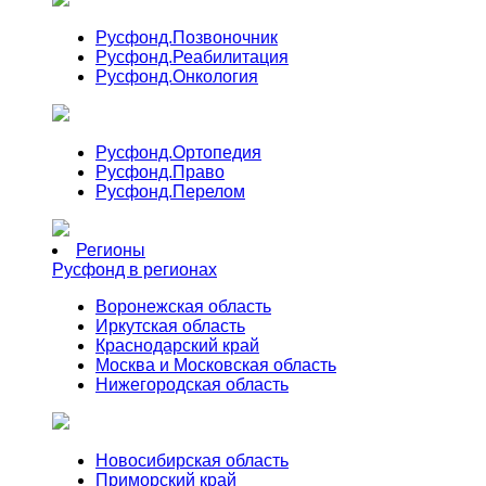
Русфонд.
Позвоночник
Русфонд.
Реабилитация
Русфонд.
Онкология
Русфонд.
Ортопедия
Русфонд.
Право
Русфонд.
Перелом
Регионы
Русфонд в регионах
Воронежская область
Иркутская область
Краснодарский край
Москва и Московская область
Нижегородская область
Новосибирская область
Приморский край