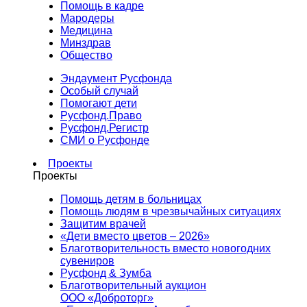
Помощь в кадре
Мародеры
Медицина
Минздрав
Общество
Эндаумент Русфонда
Особый случай
Помогают дети
Русфонд.Право
Русфонд.Регистр
СМИ о Русфонде
Проекты
Проекты
Помощь детям в больницах
Помощь людям в чрезвычайных ситуациях
Защитим врачей
«Дети вместо цветов – 2026»
Благотворительность вместо новогодних
сувениров
Русфонд & Зумба
Благотворительный аукцион
ООО «Доброторг»