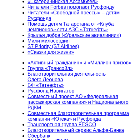
«Екатерининская Ассамблея»
Читатели Forbes помогают Русфонду
Читатели «Свободной прессы» – детям
Русфонда
Помощь детям Татарстана от «Клуба
чемпионов» сети АЗС «Татнефть»
Крылья добра («Уральские авиалинии»)
Мили милосердия
S7 Priority (S7 Airlines)
«Сказки для жизни»
«Активный гражданин» и «Миллион призов»
Группа «Трансойл»
Благотворительная деятельность
Олега Леонова
БФ «Татнефть»
Русфонд.Навигатор
Совместный проект АО «Федеральная
пассажирская компания» и Национального
РДКМ
Совместная благотворительная программа
компании «Ютека» и Русфонда
Транспортная группа FESCO
Благотворительный сервис Альфа-Банка
Сбербанк