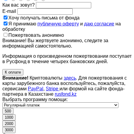
Как вас зовут?
E-mail
Хочу получать письма от фонда
Я принимаю
публичную оферту
и
даю согласие
на
обработку
Пожертвовать анонимно
Внимание! Вы жертвуете анонимно, следите за
информацией самостоятельно.
Информация о произведенном пожертвовании поступает
в Русфонд в течение четырех банковских дней.
К оплате
Внимание!
Криптовалюты
здесь
. Для пожертвования с
карты зарубежного банка воспользуйтесь, пожалуйста,
сервисами
PayPal
,
Stripe
или формой на сайте фонда-
партнера в Казахстане
rusfond.kz
Выбрать программу помощи:
500
1000
2000
3000