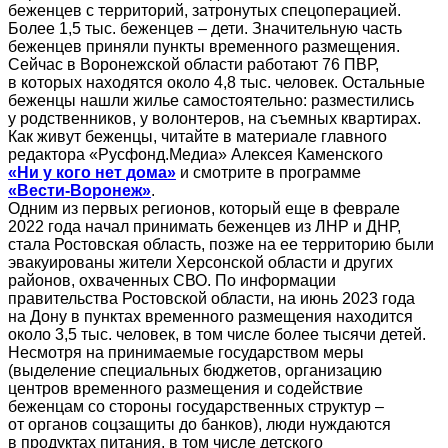
беженцев с территорий, затронутых спецоперацией.
Более 1,5 тыс. беженцев – дети. Значительную часть
беженцев приняли пункты временного размещения.
Сейчас в Воронежской области работают 76 ПВР,
в которых находятся около 4,8 тыс. человек. Остальные
беженцы нашли жилье самостоятельно: разместились
у родственников, у волонтеров, на съемных квартирах.
Как живут беженцы, читайте в материале главного
редактора «Русфонд.Медиа» Алексея Каменского
«Ни у кого нет дома»
и смотрите в программе
«Вести‑Воронеж»
.
Одним из первых регионов, который еще в феврале
2022 года начал принимать беженцев из ЛНР и ДНР,
стала Ростовская область, позже на ее территорию были
эвакуированы жители Херсонской области и других
районов, охваченных СВО. По информации
правительства Ростовской области, на июнь 2023 года
на Дону в пунктах временного размещения находится
около 3,5 тыс. человек, в том числе более тысячи детей.
Несмотря на принимаемые государством меры
(выделение специальных бюджетов, организацию
центров временного размещения и содействие
беженцам со стороны государственных структур –
от органов соцзащиты до банков), люди нуждаются
в продуктах питания, в том числе детского