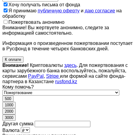
Хочу получать письма от фонда
Я принимаю
публичную оферту
и
даю согласие
на
обработку
Пожертвовать анонимно
Внимание! Вы жертвуете анонимно, следите за
информацией самостоятельно.
Информация о произведенном пожертвовании поступает
в Русфонд в течение четырех банковских дней.
К оплате
Внимание!
Криптовалюты
здесь
. Для пожертвования с
карты зарубежного банка воспользуйтесь, пожалуйста,
сервисами
PayPal
,
Stripe
или формой на сайте фонда-
партнера в Казахстане
rusfond.kz
Кому помочь?
500
1000
2000
3000
Другая сумма
Валюта