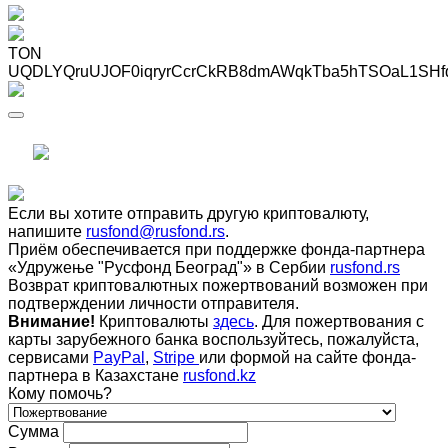
TON
UQDLYQruUJOF0iqryrCcrCkRB8dmAWqkTba5hTSOaL1SHf
Если вы хотите отправить другую криптовалюту,
напишите
rusfond@rusfond.rs
.
Приём обеспечивается при поддержке фонда-партнера
«Удружење "Русфонд Београд"» в Сербии
rusfond.rs
Возврат криптовалютных пожертвований возможен при
подтверждении личности отправителя.
Внимание!
Криптовалюты
здесь
. Для пожертвования с
карты зарубежного банка воспользуйтесь, пожалуйста,
сервисами
PayPal
,
Stripe
или формой на сайте фонда-
партнера в Казахстане
rusfond.kz
Кому помочь?
Сумма