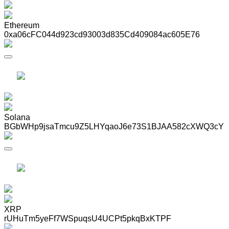
Ethereum
0xa06cFC044d923cd93003d835Cd409084ac605E76
Solana
BGbWHp9jsaTmcu9Z5LHYqaoJ6e73S1BJAA582cXWQ3cY
XRP
rUHuTm5yeFf7WSpuqsU4UCPt5pkqBxKTPF