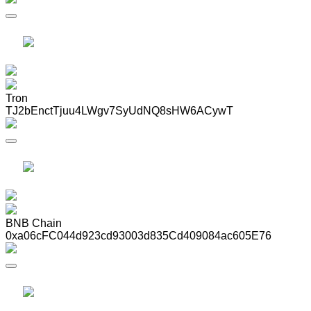
Tron
TJ2bEnctTjuu4LWgv7SyUdNQ8sHW6ACywT
BNB Chain
0xa06cFC044d923cd93003d835Cd409084ac605E76