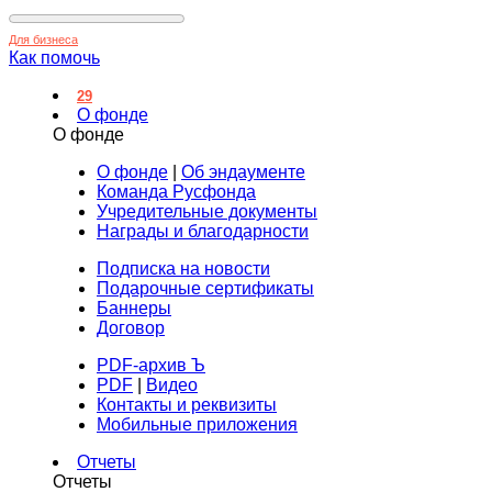
Для бизнеса
Как помочь
29
О фонде
О фонде
О фонде
|
Об эндаументе
Команда Русфонда
Учредительные документы
Награды и благодарности
Подписка на новости
Подарочные сертификаты
Баннеры
Договор
PDF-архив Ъ
PDF
|
Видео
Контакты и реквизиты
Мобильные приложения
Отчеты
Отчеты