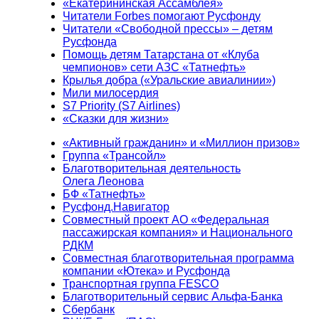
«Екатерининская Ассамблея»
Читатели Forbes помогают Русфонду
Читатели «Свободной прессы» – детям
Русфонда
Помощь детям Татарстана от «Клуба
чемпионов» сети АЗС «Татнефть»
Крылья добра («Уральские авиалинии»)
Мили милосердия
S7 Priority (S7 Airlines)
«Сказки для жизни»
«Активный гражданин» и «Миллион призов»
Группа «Трансойл»
Благотворительная деятельность
Олега Леонова
БФ «Татнефть»
Русфонд.Навигатор
Совместный проект АО «Федеральная
пассажирская компания» и Национального
РДКМ
Совместная благотворительная программа
компании «Ютека» и Русфонда
Транспортная группа FESCO
Благотворительный сервис Альфа-Банка
Сбербанк