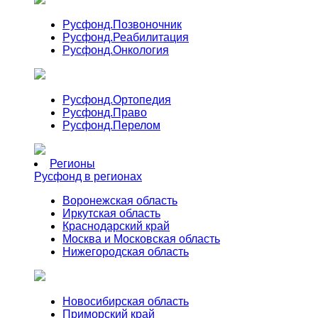
Русфонд.
Позвоночник
Русфонд.
Реабилитация
Русфонд.
Онкология
Русфонд.
Ортопедия
Русфонд.
Право
Русфонд.
Перелом
Регионы
Русфонд в регионах
Воронежская область
Иркутская область
Краснодарский край
Москва и Московская область
Нижегородская область
Новосибирская область
Приморский край