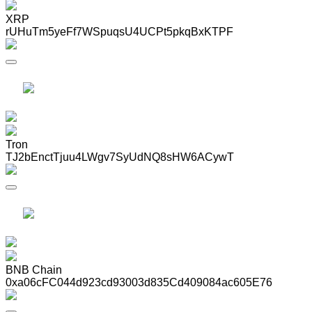
XRP
rUHuTm5yeFf7WSpuqsU4UCPt5pkqBxKTPF
Tron
TJ2bEnctTjuu4LWgv7SyUdNQ8sHW6ACywT
BNB Chain
0xa06cFC044d923cd93003d835Cd409084ac605E76