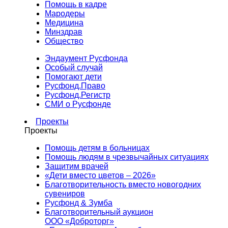
Помощь в кадре
Мародеры
Медицина
Минздрав
Общество
Эндаумент Русфонда
Особый случай
Помогают дети
Русфонд.Право
Русфонд.Регистр
СМИ о Русфонде
Проекты
Проекты
Помощь детям в больницах
Помощь людям в чрезвычайных ситуациях
Защитим врачей
«Дети вместо цветов – 2026»
Благотворительность вместо новогодних
сувениров
Русфонд & Зумба
Благотворительный аукцион
ООО «Доброторг»