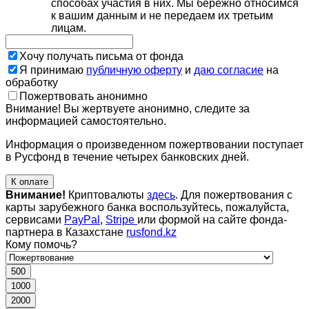
способах участия в них. Мы бережно относимся
к вашим данным и не передаем их третьим
лицам.
Хочу получать письма от фонда
Я принимаю
публичную оферту
и
даю согласие
на
обработку
Пожертвовать анонимно
Внимание! Вы жертвуете анонимно, следите за
информацией самостоятельно.
Информация о произведенном пожертвовании поступает
в Русфонд в течение четырех банковских дней.
К оплате
Внимание!
Криптовалюты
здесь
. Для пожертвования с
карты зарубежного банка воспользуйтесь, пожалуйста,
сервисами
PayPal
,
Stripe
или формой на сайте фонда-
партнера в Казахстане
rusfond.kz
Кому помочь?
500
1000
2000