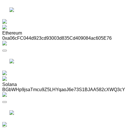
Ethereum
0xa06cFC044d923cd93003d835Cd409084ac605E76
Solana
BGbWHp9jsaTmcu9Z5LHYqaoJ6e73S1BJAA582cXWQ3cY