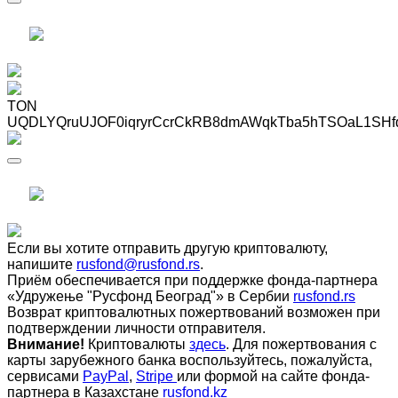
TON
UQDLYQruUJOF0iqryrCcrCkRB8dmAWqkTba5hTSOaL1SHf
Если вы хотите отправить другую криптовалюту,
напишите
rusfond@rusfond.rs
.
Приём обеспечивается при поддержке фонда-партнера
«Удружење "Русфонд Београд"» в Сербии
rusfond.rs
Возврат криптовалютных пожертвований возможен при
подтверждении личности отправителя.
Внимание!
Криптовалюты
здесь
. Для пожертвования с
карты зарубежного банка воспользуйтесь, пожалуйста,
сервисами
PayPal
,
Stripe
или формой на сайте фонда-
партнера в Казахстане
rusfond.kz