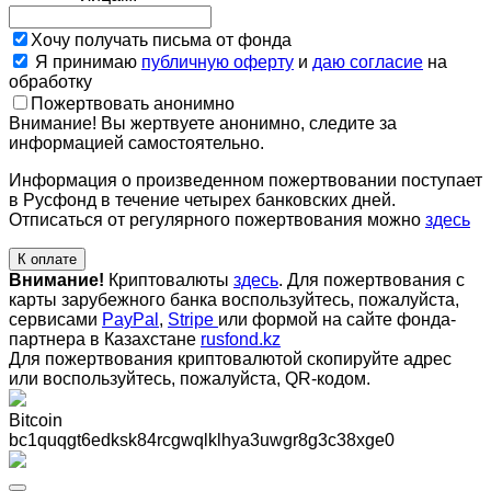
Хочу получать письма от фонда
Я принимаю
публичную оферту
и
даю согласие
на
обработку
Пожертвовать анонимно
Внимание! Вы жертвуете анонимно, следите за
информацией самостоятельно.
Информация о произведенном пожертвовании поступает
в Русфонд в течение четырех банковских дней.
Отписаться от регулярного пожертвования можно
здесь
К оплате
Внимание!
Криптовалюты
здесь
. Для пожертвования с
карты зарубежного банка воспользуйтесь, пожалуйста,
сервисами
PayPal
,
Stripe
или формой на сайте фонда-
партнера в Казахстане
rusfond.kz
Для пожертвования криптовалютой скопируйте адрес
или воспользуйтесь, пожалуйста, QR-кодом
.
Bitcoin
bc1quqgt6edksk84rcgwqlklhya3uwgr8g3c38xge0