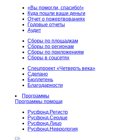
«Вы помогли, спасибо!»
Куда пошли ваши деньги
Отчет о пожертвованиях
Годовые отчеты
Аудит
Сборы по площадкам
Сборы по регионам
Сборы по приложениям
Сборы в соцсетях
Спецпроект «Четверть века»
Сделано
Бюллетень
Благодарности
Программы
Программы помощи
Русфонд.
Регистр
Русфонд.
Сердце
Русфонд.
Лицо
Русфонд.
Неврология