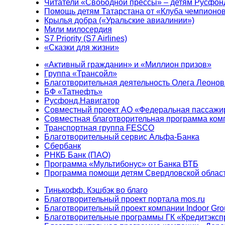
Читатели «Свободной прессы» – детям Русфон
Помощь детям Татарстана от «Клуба чемпионо
Крылья добра («Уральские авиалинии»)
Мили милосердия
S7 Priority (S7 Airlines)
«Сказки для жизни»
«Активный гражданин» и «Миллион призов»
Группа «Трансойл»
Благотворительная деятельность Олега Леонов
БФ «Татнефть»
Русфонд.Навигатор
Совместный проект АО «Федеральная пассажи
Совместная благотворительная программа ком
Транспортная группа FESCO
Благотворительный сервис Альфа-Банка
Сбербанк
РНКБ Банк (ПАО)
Программа «Мультибонус» от Банка ВТБ
Программа помощи детям Свердловской област
Тинькофф. Кэшбэк во благо
Благотворительный проект портала mos.ru
Благотворительный проект компании Indoor Gro
Благотворительные программы ГК «Кредитэксп