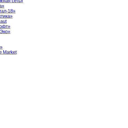
жная сеть»
а»
тал-18»
ктика»
aut
софт»
рЭко»
т»
e Market