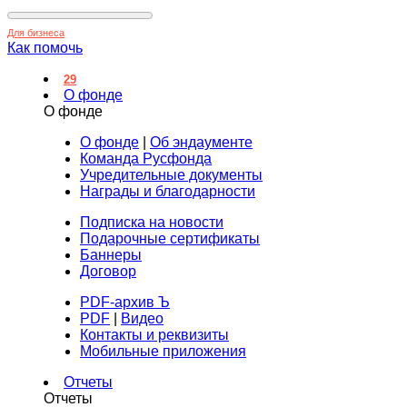
Для бизнеса
Как помочь
29
О фонде
О фонде
О фонде
|
Об эндаументе
Команда Русфонда
Учредительные документы
Награды и благодарности
Подписка на новости
Подарочные сертификаты
Баннеры
Договор
PDF-архив Ъ
PDF
|
Видео
Контакты и реквизиты
Мобильные приложения
Отчеты
Отчеты