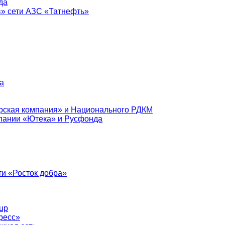
да
в» сети АЗС «Татнефть»
а
рская компания» и Национального РДКМ
пании «Ютека» и Русфонда
и «Росток добра»
up
ресс»