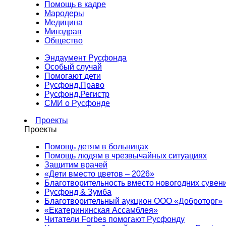
Помощь в кадре
Мародеры
Медицина
Минздрав
Общество
Эндаумент Русфонда
Особый случай
Помогают дети
Русфонд.Право
Русфонд.Регистр
СМИ о Русфонде
Проекты
Проекты
Помощь детям в больницах
Помощь людям в чрезвычайных ситуациях
Защитим врачей
«Дети вместо цветов – 2026»
Благотворительность вместо новогодних сувен
Русфонд & Зумба
Благотворительный аукцион ООО «Доброторг»
«Екатерининская Ассамблея»
Читатели Forbes помогают Русфонду