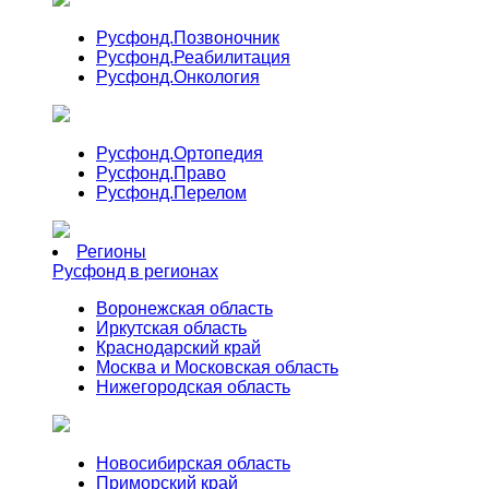
Русфонд.
Позвоночник
Русфонд.
Реабилитация
Русфонд.
Онкология
Русфонд.
Ортопедия
Русфонд.
Право
Русфонд.
Перелом
Регионы
Русфонд в регионах
Воронежская область
Иркутская область
Краснодарский край
Москва и Московская область
Нижегородская область
Новосибирская область
Приморский край