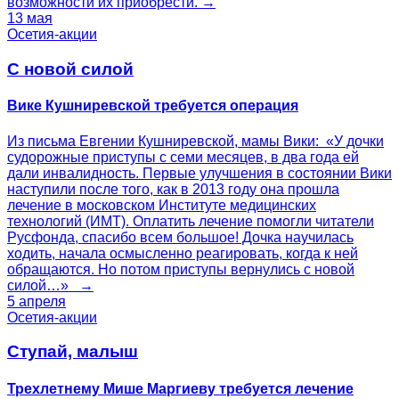
возможности их приобрести. →
13 мая
Осетия-акции
С новой силой
Вике Кушниревской требуется операция
Из письма Евгении Кушниревской, мамы Вики: «У дочки
судорожные приступы с семи месяцев, в два года ей
дали инвалидность. Первые улучшения в состоянии Вики
наступили после того, как в 2013 году она прошла
лечение в московском Институте медицинских
технологий (ИМТ). Оплатить лечение помогли читатели
Русфонда, спасибо всем большое! Дочка научилась
ходить, начала осмысленно реагировать, когда к ней
обращаются. Но потом приступы вернулись с новой
силой…» →
5 апреля
Осетия-акции
Ступай, малыш
Трехлетнему Мише Маргиеву требуется лечение