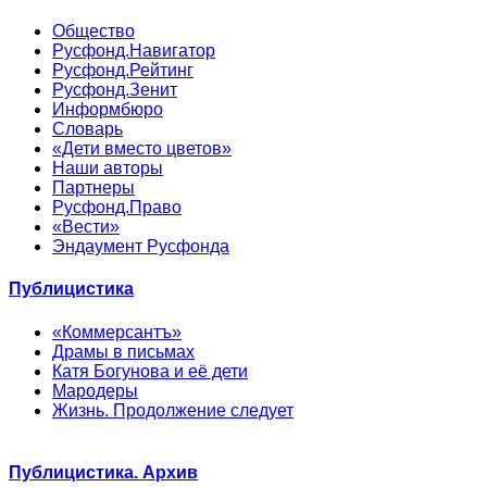
Общество
Русфонд.Навигатор
Русфонд.Рейтинг
Русфонд.Зенит
Информбюро
Словарь
«Дети вместо цветов»
Наши авторы
Партнеры
Русфонд.Право
«Вести»
Эндаумент Русфонда
Публицистика
«Коммерсантъ»
Драмы в письмах
Катя Богунова и её дети
Мародеры
Жизнь. Продолжение следует
Публицистика. Архив