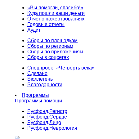
«Вы помогли, спасибо!»
Куда пошли ваши деньги
Отчет о пожертвованиях
Годовые отчеты
Аудит
Сборы по площадкам
Сборы по регионам
Сборы по приложениям
Сборы в соцсетях
Спецпроект «Четверть века»
Сделано
Бюллетень
Благодарности
Программы
Программы помощи
Русфонд.
Регистр
Русфонд.
Сердце
Русфонд.
Лицо
Русфонд.
Неврология