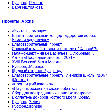
Русфонд.Регистр
Варя Иштрякова
Проекты. Архив
«Учитель помощи»
Благотворительный концерт «Дорогою добра.
Измени одну жизнь»
Благотворительный проект
Совкомбанка «Готовимся к школе с "Халвой"!»
Гала-концерт «Иван Васильев. С любовью…»
Акция «Последний звонок – 2021»
XVIII Венский бал в Москве
Русфонд.Марафон
Щедрый вторник Русфонда
Благотворительные проекты учеников школы №867
(Москва)
«Бронницкий ювелир»
«На день рождения спаси ребенка»
Сбор для пострадавших в авиакатастрофе
Бюллетень доноров костного мозга Кровь5
Русфонд.Зенит
Русфонд.Ironstar