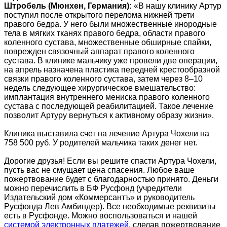
Штробель (Мюнхен, Германия):
«В нашу клинику Артyр
поступил после открытого перелома нижней трети
правого бедра. У него были множественные инородные
тела в мягких тканях правого бедра, области правого
коленного сустава, множественные обширные спайки,
поврежден связочный аппарат правого коленного
сустава. В клинике мальчику уже провели две операции,
на апрель назначена пластика передней крестообразной
связки правого коленного сустава, затем через 8–10
недель следующее хирургическое вмешательство:
имплантация внутреннего мениска правого коленного
сустава с последующей реабилитацией. Такое лечение
позволит Артуру вернуться к активному образу жизни».
Клиника выставила счет на лечение Артура Чохели на
758 500 руб. У родителей мальчика таких денег нет.
Дорогие друзья! Если вы решите спасти Артура Чохели,
пусть вас не смущает цена спасения. Любое ваше
пожертвование будет с благодарностью принято. Деньги
можно перечислить в БФ Русфонд (учредители
Издательский дом «Коммерсантъ» и руководитель
Русфонда Лев Амбиндер). Все необходимые реквизиты
есть в Русфонде. Можно воспользоваться и нашей
системой электронных платежей
, сделав пожертвование