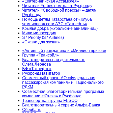
«Екатерининская Ассамблея»
Читатели Forbes помогают Русфонду
Читатели «Свободной прессы» – детям
Русфонда
Помощь детям Татарстана от «Клуба
чемпионов» сети АЗС «Татнефть»
Крылья добра («Уральские авиалинии»)
Мили милосердия
S7 Priority (S7 Airlines)
«Сказки для жизни»
«Активный гражданин» и «Миллион призов»
Группа «Трансойл»
Благотворительная деятельность
Олега Леонова
БФ «Татнефть»
Русфонд.Навигатор
Совместный проект АО «Федеральная
пассажирская компания» и Национального
РДКМ
Совместная благотворительная программа
компании «Ютека» и Русфонда
Транспортная группа FESCO
Благотворительный сервис Альфа-Банка
Сбербанк