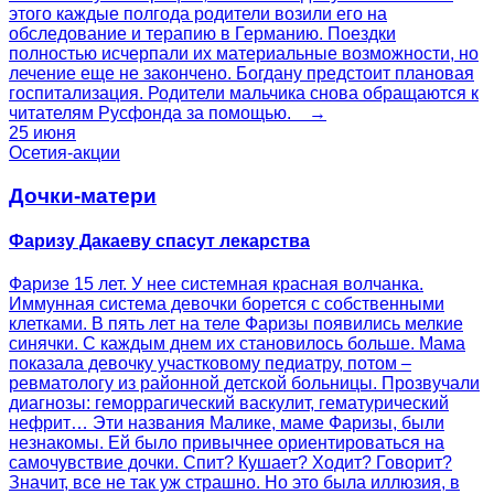
этого каждые полгода родители возили его на
обследование и терапию в Германию. Поездки
полностью исчерпали их материальные возможности, но
лечение еще не закончено. Богдану предстоит плановая
госпитализация. Родители мальчика снова обращаются к
читателям Русфонда за помощью. →
25 июня
Осетия-акции
Дочки-матери
Фаризу Дакаеву спасут лекарства
Фаризе 15 лет. У нее системная красная волчанка.
Иммунная система девочки борется с собственными
клетками. В пять лет на теле Фаризы появились мелкие
синячки. С каждым днем их становилось больше. Мама
показала девочку участковому педиатру, потом –
ревматологу из районной детской больницы. Прозвучали
диагнозы: геморрагический васкулит, гематурический
нефрит… Эти названия Малике, маме Фаризы, были
незнакомы. Ей было привычнее ориентироваться на
самочувствие дочки. Спит? Кушает? Ходит? Говорит?
Значит, все не так уж страшно. Но это была иллюзия, в