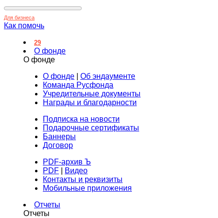
Для бизнеса
Как помочь
29
О фонде
О фонде
О фонде
|
Об эндаументе
Команда Русфонда
Учредительные документы
Награды и благодарности
Подписка на новости
Подарочные сертификаты
Баннеры
Договор
PDF-архив Ъ
PDF
|
Видео
Контакты и реквизиты
Мобильные приложения
Отчеты
Отчеты