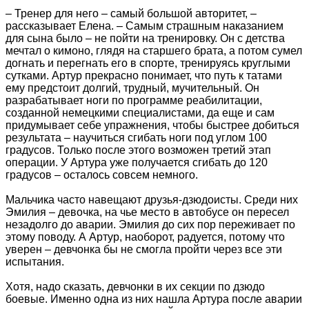
– Тренер для него – самый большой авторитет, –
рассказывает Елена. – Самым страшным наказанием
для сына было – не пойти на тренировку. Он с детства
мечтал о кимоно, глядя на старшего брата, а потом сумел
догнать и перегнать его в спорте, тренируясь круглыми
сутками. Артур прекрасно понимает, что путь к татами
ему предстоит долгий, трудный, мучительный. Он
разрабатывает ноги по программе реабилитации,
созданной немецкими специалистами, да еще и сам
придумывает себе упражнения, чтобы быстрее добиться
результата – научиться сгибать ноги под углом 100
градусов. Только после этого возможен третий этап
операции. У Артура уже получается сгибать до 120
градусов – осталось совсем немного.
Мальчика часто навещают друзья-дзюдоисты. Среди них
Эмилия – девочка, на чье место в автобусе он пересел
незадолго до аварии. Эмилия до сих пор переживает по
этому поводу. А Артур, наоборот, радуется, потому что
уверен – девчонка бы не смогла пройти через все эти
испытания.
Хотя, надо сказать, девчонки в их секции по дзюдо
боевые. Именно одна из них нашла Артура после аварии