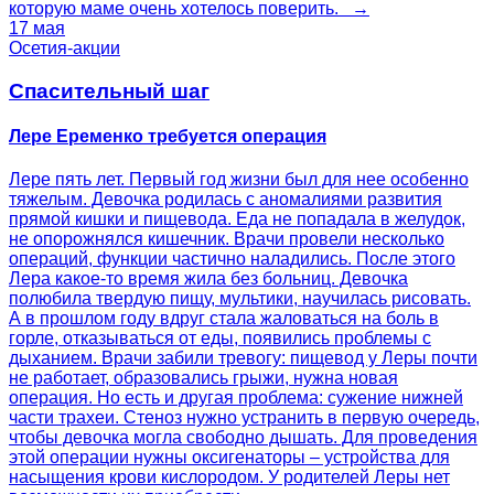
которую маме очень хотелось поверить. →
17 мая
Осетия-акции
Спасительный шаг
Лере Еременко требуется операция
Лере пять лет. Первый год жизни был для нее особенно
тяжелым. Девочка родилась с аномалиями развития
прямой кишки и пищевода. Еда не попадала в желудок,
не опорожнялся кишечник. Врачи провели несколько
операций, функции частично наладились. После этого
Лера какое-то время жила без больниц. Девочка
полюбила твердую пищу, мультики, научилась рисовать.
А в прошлом году вдруг стала жаловаться на боль в
горле, отказываться от еды, появились проблемы с
дыханием. Врачи забили тревогу: пищевод у Леры почти
не работает, образовались грыжи, нужна новая
операция. Но есть и другая проблема: сужение нижней
части трахеи. Стеноз нужно устранить в первую очередь,
чтобы девочка могла свободно дышать. Для проведения
этой операции нужны оксигенаторы – устройства для
насыщения крови кислородом. У родителей Леры нет