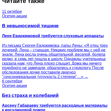
Читайте также
11 октября
Осетия-акции
В невыносимой тишине
Лене Евдокимовой требуются слуховые аппараты
Из письма Сергея Евдокимова, папы Лены: «Я отец трех
дочерей, Лена – старшая. Никаких проблем мы с ней не
знали. Лена росла очень общительной, веселой, болела
редко, в семь лет пошла в школу. Однажды учительница
сказала нам, что Лена плохо слышит. Дома мы ничего
подобного не замечали, обратились к сурдологу. После
обследования дочке поставили диагноз
"сенсоневральная тугоухость 2 степени"…» →
6 сентября
Осетия-акции
Без страха и колебаний
Арсену Габараеву требуются расходные материалы
к инсулиновой помпе