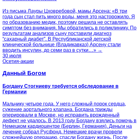
Из письма Лауры Цховребовой, мамы Арсена: «В три
года сын стал пить много воды, меня это насторожило. Я
по образованию медик, поэтому решила не оставлять
симптом без внимания. Мы обратились в поликлинику. По
результатам анализов сыну поставили диагноз
“сахарный диабет”. В Республиканской детской
клинической больнице (Владикавказ) Арсену стали
вводить инсулин, до семи раз в сутки…» →
30 июля
Осетия-акции
Данный Богом
Богдану Стогниеву требуется обследование в
Германии
Мальчику четыре года. У него сложный порок сердца,
сужение аортального клапана. Богдана трижды
оперировали в Москве, но исправить врожденный
дефект не удалось. В 2013 году Богдану взялись помочь в
Немецком кардиоцентре (Берлин, Германия). Деньги на
лечение собрал Русфонд. Немецкие врачи провели
сложнейшую операцию, спасли Богдану жизнь. После