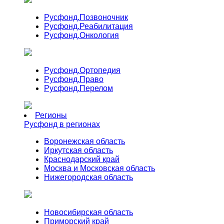
Русфонд.
Позвоночник
Русфонд.
Реабилитация
Русфонд.
Онкология
Русфонд.
Ортопедия
Русфонд.
Право
Русфонд.
Перелом
Регионы
Русфонд в регионах
Воронежская область
Иркутская область
Краснодарский край
Москва и Московская область
Нижегородская область
Новосибирская область
Приморский край