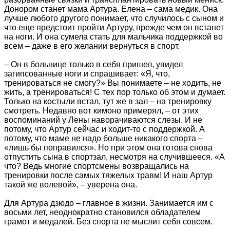
Донором станет мама Артура. Елена – сама медик. Она
лучше любого другого понимает, что случилось с сыном и
что еще предстоит пройти Артуру, прежде чем он встанет
на ноги. И она сумела стать для мальчика поддержкой во
всем – даже в его желании вернуться в спорт.
– Он в больнице только в себя пришел, увидел
загипсованные ноги и спрашивает: «Я, что,
тренироваться не смогу?» Вы понимаете – не ходить, не
жить, а тренироваться! С тех пор только об этом и думает.
Только на костыли встал, тут же в зал – на тренировку
смотреть. Недавно вот кимоно примерял, – от этих
воспоминаний у Лены наворачиваются слезы. И не
потому, что Артур сейчас и ходит-то с поддержкой. А
потому, что маме не надо больше никакого спорта –
«лишь бы поправился». Но при этом она готова снова
отпустить сына в спортзал, несмотря на случившееся. «А
что? Ведь многие спортсмены возвращались на
тренировки после самых тяжелых травм! И наш Артур
такой же волевой», – уверена она.
Для Артура дзюдо – главное в жизни. Занимается им с
восьми лет, неоднократно становился обладателем
грамот и медалей. Без спорта не мыслит себя совсем.