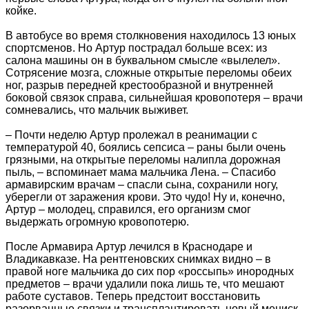
койке.
В автобусе во время столкновения находилось 13 юных
спортсменов. Но Артур пострадал больше всех: из
салона машины он в буквальном смысле «вылелел».
Сотрясение мозга, сложные открытые переломы обеих
ног, разрыв передней крестообразной и внутренней
боковой связок справа, сильнейшая кровопотеря – врачи
сомневались, что мальчик выживет.
– Почти неделю Артур пролежал в реанимации с
температурой 40, боялись сепсиса – раны были очень
грязными, на открытые переломы налипла дорожная
пыль, – вспоминает мама мальчика Лена. – Спасибо
армавирским врачам – спасли сына, сохранили ногу,
уберегли от заражения крови. Это чудо! Ну и, конечно,
Артур – молодец, справился, его организм смог
выдержать огромную кровопотерю.
После Армавира Артур лечился в Краснодаре и
Владикавказе. На рентгеновских снимках видно – в
правой ноге мальчика до сих пор «россыпь» инородных
предметов – врачи удалили пока лишь те, что мешают
работе суставов. Теперь предстоит восстановить
разорванные связки и трансплантировать новый мениск.