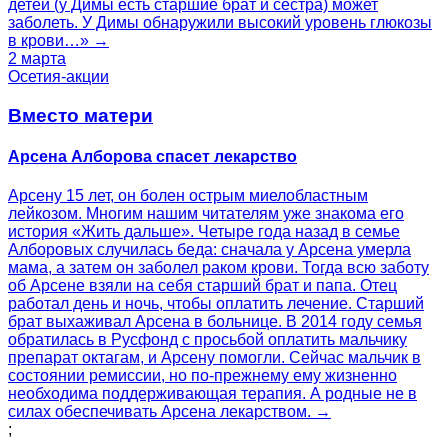
детей (у Димы есть старшие брат и сестра) может
заболеть. У Димы обнаружили высокий уровень глюкозы
в крови…» →
2 марта
Осетия-акции
Вместо матери
Арсена Алборова спасет лекарство
Арсену 15 лет, он болен острым миелобластным
лейкозом. Многим нашим читателям уже знакома его
история «Жить дальше». Четыре года назад в семье
Алборовых случилась беда: сначала у Арсена умерла
мама, а затем он заболел раком крови. Тогда всю заботу
об Арсене взяли на себя старший брат и папа. Отец
работал день и ночь, чтобы оплатить лечение. Старший
брат выхаживал Арсена в больнице. В 2014 году семья
обратилась в Русфонд с просьбой оплатить мальчику
препарат октагам, и Арсену помогли. Сейчас мальчик в
состоянии ремиссии, но по-прежнему ему жизненно
необходима поддерживающая терапия. А родные не в
силах обеспечивать Арсена лекарством. →
;