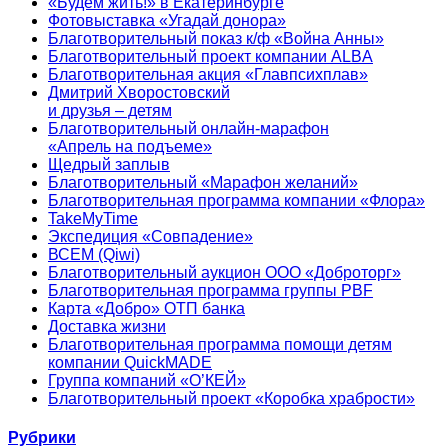
«Будем жить!» в Екатеринбурге
Фотовыставка «Угадай донора»
Благотворительный показ к/ф «Война Анны»
Благотворительный проект компании ALBA
Благотворительная акция «Главпсихплав»
Дмитрий Хворостовский
и друзья – детям
Благотворительный онлайн‑марафон
«Апрель на подъеме»
Щедрый заплыв
Благотворительный «Марафон желаний»
Благотворительная программа компании «Флора»
TakeMyTime
Экспедиция «Совпадение»
ВСЕМ (Qiwi)
Благотворительный аукцион ООО «Доброторг»
Благотворительная программа группы PBF
Карта «Добро» ОТП банка
Доставка жизни
Благотворительная программа помощи детям
компании QuickMADE
Группа компаний «О’КЕЙ»
Благотворительный проект «Коробка храбрости»
Рубрики