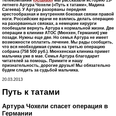
телекомпании
«Алания»
мы рассказали историю 13-
летнего Артура Чохели («Путь к татами», Мадина
Сагеева). У Артура разорваны передняя
крестообразная и внутренняя боковая связки правой
ноги. Российские врачи не взялись делать операцию
на разорванных связках, а немецкие хирурги
пообещали вернуть Артура к нормальной жизни. Две
операции в клинике АТОС (Мюнхен, Германия) уже
позади. Нужны еще две. Но семья Артура не имеет
возможности оплатить лечение. Мы рады сообщить,
что вся необходимая сумма на третью операцию
собрана (758 500 руб.). Мюнхенская клиника примет
мальчика уже в мае. Семья Артура благодарит
читателей за помощь. Примите и нашу
признательность, дорогие друзья! Мы обязательно
будем следить за судьбой мальчика.
20.03.2013
Путь к татами
Артура Чохели спасет операция в
Германии