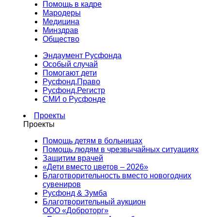
Помощь в кадре
Мародеры
Медицина
Минздрав
Общество
Эндаумент Русфонда
Особый случай
Помогают дети
Русфонд.Право
Русфонд.Регистр
СМИ о Русфонде
Проекты
Проекты
Помощь детям в больницах
Помощь людям в чрезвычайных ситуациях
Защитим врачей
«Дети вместо цветов – 2026»
Благотворительность вместо новогодних
сувениров
Русфонд & Зумба
Благотворительный аукцион
ООО «Доброторг»