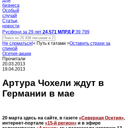
Для
бизнеса
Особый
случай
Статьи,
новости
Русфонд за 29 лет
24,571 МЛРД ₽
39 799
Не сломаться!
<
Путь к татами
>
Оставить страхи за
спиной
Осетия-акции
Прочитали
20.03.2013
19.04.2013
Артура Чохели ждут в
Германии в мае
20 марта здесь на сайте, в газете
«Северная Осетия»
,
интернет-портале
«15-й регион»
и в эфире