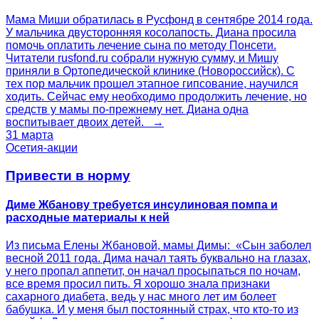
Мама Миши обратилась в Русфонд в сентябре 2014 года.
У мальчика двусторонняя косолапость. Диана просила
помочь оплатить лечение сына по методу Понсети.
Читатели rusfond.ru собрали нужную сумму, и Мишу
приняли в Ортопедической клинике (Новороссийск). С
тех пор мальчик прошел этапное гипсование, научился
ходить. Сейчас ему необходимо продолжить лечение, но
средств у мамы по-прежнему нет. Диана одна
воспитывает двоих детей. →
31 марта
Осетия-акции
Привести в норму
Диме Жбанову требуется инсулиновая помпа и
расходные материалы к ней
Из письма Елены Жбановой, мамы Димы: «Сын заболел
весной 2011 года. Дима начал таять буквально на глазах,
у него пропал аппетит, он начал просыпаться по ночам,
все время просил пить. Я хорошо знала признаки
сахарного диабета, ведь у нас много лет им болеет
бабушка. И у меня был постоянный страх, что кто-то из