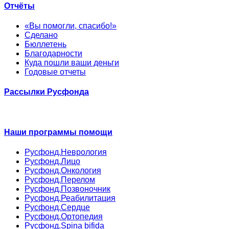
Отчёты
«Вы помогли, спасибо!»
Сделано
Бюллетень
Благодарности
Куда пошли ваши деньги
Годовые отчеты
Рассылки Русфонда
Наши программы помощи
Русфонд.Неврология
Русфонд.Лицо
Русфонд.Онкология
Русфонд.Перелом
Русфонд.Позвоночник
Русфонд.Реабилитация
Русфонд.Сердце
Русфонд.Ортопедия
Русфонд.Spina bifida