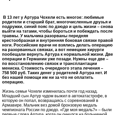
В 13 лет у Артура Чохели есть многое: любимые
родители и старший брат, многочисленные друзья и
подружки, синий пояс по дзюдо и цель жизни – снова
выйти на татами, чтобы бороться и побеждать после
травмы. У мальчика разорваны передняя
крестообразная и внутренняя боковая связки правой
ноги. Российские врачи не взялись делать операцию
на разорванных связках, а вот немецкие хирурги
пообещали вернуть Артура к нормальной жизни. Две
операции в Германии уже позади. Нужны еще две –
по восстановлению связок и трансплантации
мениска. Стоимость очередного этапа лечения –
758 500 руб. Таких денег у родителей Артура нет. И
без нашей помощи им ни за что не оплатить
операцию.
Жизнь семьи Чохели изменилась почти год назад.
Младший сын Артур чудом выжил в автокатастрофе, в
которую он попал, возвращаясь с соревнований в
Армавире. Мальчик вез домой бронзовую медаль
чемпионата России по дзюдо. «Где моя медаль?» – были
первые слова Артура, когда он очнулся на больничной