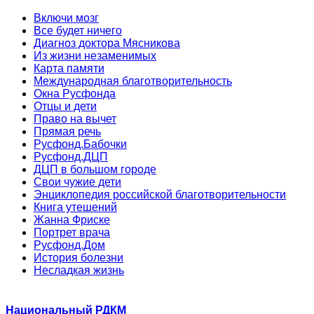
Включи мозг
Все будет ничего
Диагноз доктора Мясникова
Из жизни незаменимых
Карта памяти
Международная благотворительность
Окна Русфонда
Отцы и дети
Право на вычет
Прямая речь
Русфонд.Бабочки
Русфонд.ДЦП
ДЦП в большом городе
Свои чужие дети
Энциклопедия российской благотворительности
Книга утешений
Жанна Фриске
Портрет врача
Русфонд.Дом
История болезни
Несладкая жизнь
Национальный РДКМ