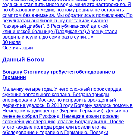
года сын стал пить много воды, меня это насторожило. Я
по образованию медик, поэтому решила не оставлять
симптом без внимания. Мы обратились в поликлинику. По
результатам анализов сыну поставили диагноз
“сахарный диабет”. В Республиканской детской
клинической больнице (Владикавказ) Арсену стали
вводить инсулин, до семи раз в сутки…» →
30 июля
Осетия-акции
Данный Богом
Богдану Стогниеву требуется обследование в
Германии
Мальчику четыре года. У него сложный порок сердца,
сужение аортального клапана. Богдана трижды
оперировали в Москве, но исправить врожденный
дефект не удалось. В 2013 году Богдану взялись помочь в
Немецком кардиоцентре (Берлин, Германия). Деньги на
лечение собрал Русфонд. Немецкие врачи провели
сложнейшую операцию, спасли Богдану жизнь. После
этого каждые полгода родители возили его на
обследование и терапию в Германию. Поездки