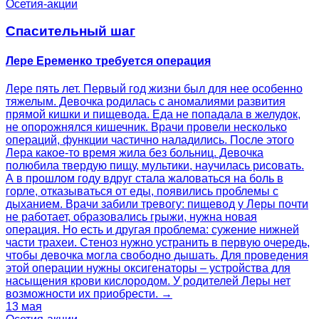
Осетия-акции
Спасительный шаг
Лере Еременко требуется операция
Лере пять лет. Первый год жизни был для нее особенно
тяжелым. Девочка родилась с аномалиями развития
прямой кишки и пищевода. Еда не попадала в желудок,
не опорожнялся кишечник. Врачи провели несколько
операций, функции частично наладились. После этого
Лера какое-то время жила без больниц. Девочка
полюбила твердую пищу, мультики, научилась рисовать.
А в прошлом году вдруг стала жаловаться на боль в
горле, отказываться от еды, появились проблемы с
дыханием. Врачи забили тревогу: пищевод у Леры почти
не работает, образовались грыжи, нужна новая
операция. Но есть и другая проблема: сужение нижней
части трахеи. Стеноз нужно устранить в первую очередь,
чтобы девочка могла свободно дышать. Для проведения
этой операции нужны оксигенаторы – устройства для
насыщения крови кислородом. У родителей Леры нет
возможности их приобрести. →
13 мая