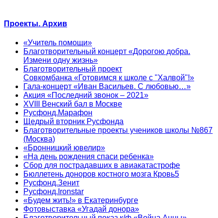
Проекты. Архив
«Учитель помощи»
Благотворительный концерт «Дорогою добра.
Измени одну жизнь»
Благотворительный проект
Совкомбанка «Готовимся к школе с "Халвой"!»
Гала-концерт «Иван Васильев. С любовью…»
Акция «Последний звонок – 2021»
XVIII Венский бал в Москве
Русфонд.Марафон
Щедрый вторник Русфонда
Благотворительные проекты учеников школы №867
(Москва)
«Бронницкий ювелир»
«На день рождения спаси ребенка»
Сбор для пострадавших в авиакатастрофе
Бюллетень доноров костного мозга Кровь5
Русфонд.Зенит
Русфонд.Ironstar
«Будем жить!» в Екатеринбурге
Фотовыставка «Угадай донора»
Благотворительный показ к/ф «Война Анны»