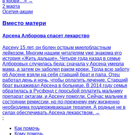
в крови…» →
2 марта
Осетия-акции
Вместо матери
Арсена Алборова спасет лекарство
Арсену 15 лет, он болен острым миелобластным
лейкозом. Многим нашим читателям уже знакома его
история «Жить дальше». Четыре года назад в семье
Алборовых случилась беда: сначала у Арсена умерла
мама, а затем он заболел раком крови. Тогда всю заботу
об Арсене взяли на себя старший брат и папа. Отец
работал день и ночь, чтобы оплатить лечение. Старший
брат выхаживал Арсена в больнице. В 2014 году семья
обратилась в Русфонд с просьбой оплатить мальчику
препарат октагам, и Арсену помогли. Сейчас мальчик в
состоянии ремиссии, но по-прежнему ему жизненно
необходима поддерживающая терапия. А родные не в
силах обеспечивать Арсена лекарством. →
;
Как помочь
Кому помочь