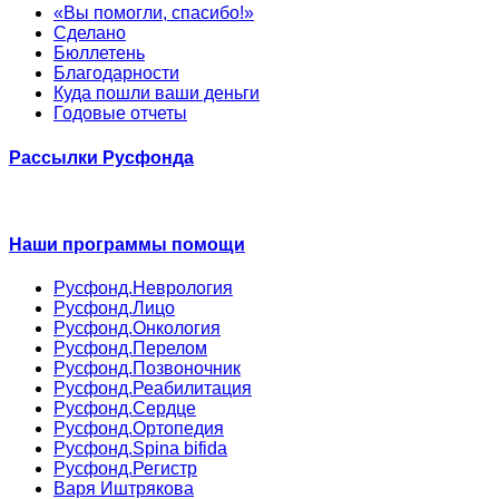
«Вы помогли, спасибо!»
Сделано
Бюллетень
Благодарности
Куда пошли ваши деньги
Годовые отчеты
Рассылки Русфонда
Наши программы помощи
Русфонд.Неврология
Русфонд.Лицо
Русфонд.Онкология
Русфонд.Перелом
Русфонд.Позвоночник
Русфонд.Реабилитация
Русфонд.Сердце
Русфонд.Ортопедия
Русфонд.Spina bifida
Русфонд.Регистр
Варя Иштрякова