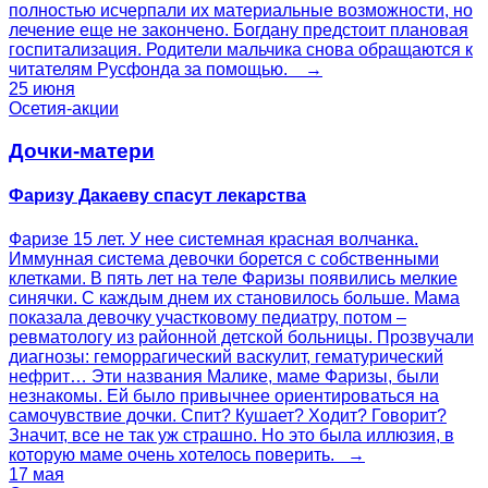
полностью исчерпали их материальные возможности, но
лечение еще не закончено. Богдану предстоит плановая
госпитализация. Родители мальчика снова обращаются к
читателям Русфонда за помощью. →
25 июня
Осетия-акции
Дочки-матери
Фаризу Дакаеву спасут лекарства
Фаризе 15 лет. У нее системная красная волчанка.
Иммунная система девочки борется с собственными
клетками. В пять лет на теле Фаризы появились мелкие
синячки. С каждым днем их становилось больше. Мама
показала девочку участковому педиатру, потом –
ревматологу из районной детской больницы. Прозвучали
диагнозы: геморрагический васкулит, гематурический
нефрит… Эти названия Малике, маме Фаризы, были
незнакомы. Ей было привычнее ориентироваться на
самочувствие дочки. Спит? Кушает? Ходит? Говорит?
Значит, все не так уж страшно. Но это была иллюзия, в
которую маме очень хотелось поверить. →
17 мая