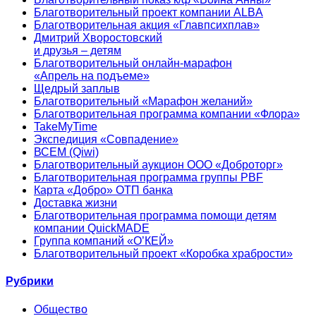
Благотворительный проект компании ALBA
Благотворительная акция «Главпсихплав»
Дмитрий Хворостовский
и друзья – детям
Благотворительный онлайн‑марафон
«Апрель на подъеме»
Щедрый заплыв
Благотворительный «Марафон желаний»
Благотворительная программа компании «Флора»
TakeMyTime
Экспедиция «Совпадение»
ВСЕМ (Qiwi)
Благотворительный аукцион ООО «Доброторг»
Благотворительная программа группы PBF
Карта «Добро» ОТП банка
Доставка жизни
Благотворительная программа помощи детям
компании QuickMADE
Группа компаний «О’КЕЙ»
Благотворительный проект «Коробка храбрости»
Рубрики
Общество