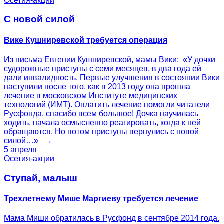
Осетия-акции
С новой силой
Вике Кушниревской требуется операция
Из письма Евгении Кушниревской, мамы Вики: «У дочки
судорожные приступы с семи месяцев, в два года ей
дали инвалидность. Первые улучшения в состоянии Вики
наступили после того, как в 2013 году она прошла
лечение в московском Институте медицинских
технологий (ИМТ). Оплатить лечение помогли читатели
Русфонда, спасибо всем большое! Дочка научилась
ходить, начала осмысленно реагировать, когда к ней
обращаются. Но потом приступы вернулись с новой
силой…» →
5 апреля
Осетия-акции
Ступай, малыш
Трехлетнему Мише Маргиеву требуется лечение
Мама Миши обратилась в Русфонд в сентябре 2014 года.