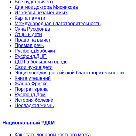
Все будет ничего
Диагноз доктора Мясникова
Из жизни незаменимых
Карта памяти
Международная благотворительность
Окна Русфонда
Отцы и дети
Право на вычет
Прямая речь
Русфонд.Бабочки
Русфонд.ДЦП
ДЦП в большом городе
Свои чужие дети
Энциклопедия российской благотворительности
Книга утешений
Жанна Фриске
Портрет врача
Русфонд.Дом
История болезни
Несладкая жизнь
Национальный РДКМ
Как стать донором костного мозга