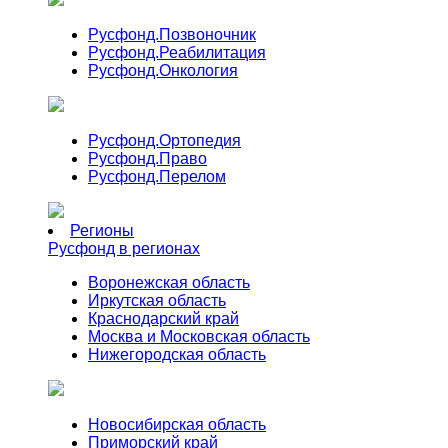
Русфонд.
Позвоночник
Русфонд.
Реабилитация
Русфонд.
Онкология
Русфонд.
Ортопедия
Русфонд.
Право
Русфонд.
Перелом
Регионы
Русфонд в регионах
Воронежская область
Иркутская область
Краснодарский край
Москва и Московская область
Нижегородская область
Новосибирская область
Приморский край