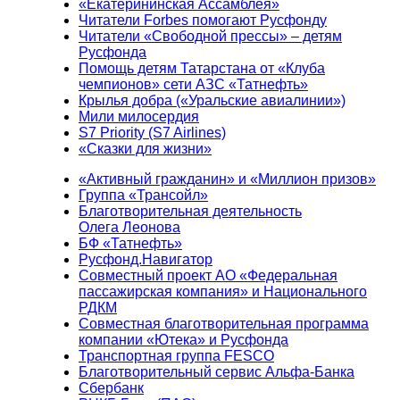
«Екатерининская Ассамблея»
Читатели Forbes помогают Русфонду
Читатели «Свободной прессы» – детям
Русфонда
Помощь детям Татарстана от «Клуба
чемпионов» сети АЗС «Татнефть»
Крылья добра («Уральские авиалинии»)
Мили милосердия
S7 Priority (S7 Airlines)
«Сказки для жизни»
«Активный гражданин» и «Миллион призов»
Группа «Трансойл»
Благотворительная деятельность
Олега Леонова
БФ «Татнефть»
Русфонд.Навигатор
Совместный проект АО «Федеральная
пассажирская компания» и Национального
РДКМ
Совместная благотворительная программа
компании «Ютека» и Русфонда
Транспортная группа FESCO
Благотворительный сервис Альфа-Банка
Сбербанк