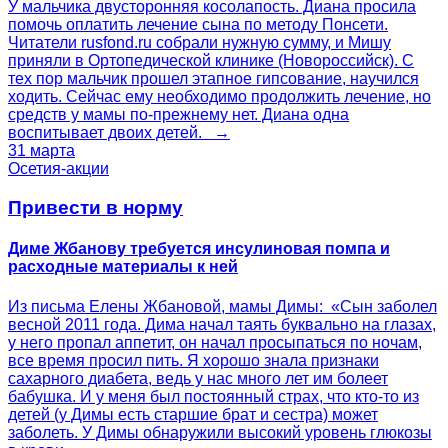
У мальчика двусторонняя косолапость. Диана просила
помочь оплатить лечение сына по методу Понсети.
Читатели rusfond.ru собрали нужную сумму, и Мишу
приняли в Ортопедической клинике (Новороссийск). С
тех пор мальчик прошел этапное гипсование, научился
ходить. Сейчас ему необходимо продолжить лечение, но
средств у мамы по-прежнему нет. Диана одна
воспитывает двоих детей. →
31 марта
Осетия-акции
Привести в норму
Диме Жбанову требуется инсулиновая помпа и
расходные материалы к ней
Из письма Елены Жбановой, мамы Димы: «Сын заболел
весной 2011 года. Дима начал таять буквально на глазах,
у него пропал аппетит, он начал просыпаться по ночам,
все время просил пить. Я хорошо знала признаки
сахарного диабета, ведь у нас много лет им болеет
бабушка. И у меня был постоянный страх, что кто-то из
детей (у Димы есть старшие брат и сестра) может
заболеть. У Димы обнаружили высокий уровень глюкозы