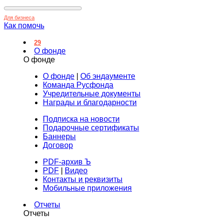
Для бизнеса
Как помочь
29
О фонде
О фонде
О фонде
|
Об эндаументе
Команда Русфонда
Учредительные документы
Награды и благодарности
Подписка на новости
Подарочные сертификаты
Баннеры
Договор
PDF-архив Ъ
PDF
|
Видео
Контакты и реквизиты
Мобильные приложения
Отчеты
Отчеты