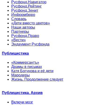
Русфонд.Навигатор
Русфонд.Рейтинг
Русфонд.Зенит
Информбюро
Словарь
«Дети вместо цветов»
Наши авторы
Партнеры
Русфонд.Право
«Вести»
Эндаумент Русфонда
Публицистика
«Коммерсантъ»
Драмы в письмах
Катя Богунова и её дети
Мародеры
Жизнь. Продолжение следует
Публицистика. Архив
Включи мозг