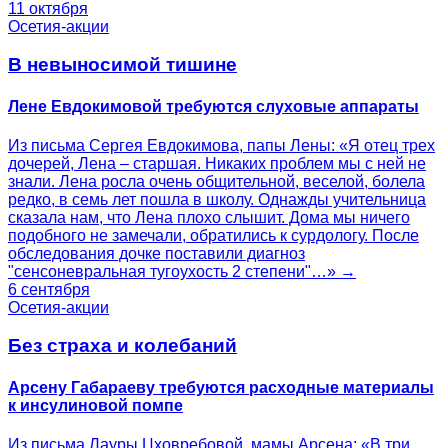
11 октября
Осетия-акции
В невыносимой тишине
Лене Евдокимовой требуются слуховые аппараты
Из письма Сергея Евдокимова, папы Лены: «Я отец трех
дочерей, Лена – старшая. Никаких проблем мы с ней не
знали. Лена росла очень общительной, веселой, болела
редко, в семь лет пошла в школу. Однажды учительница
сказала нам, что Лена плохо слышит. Дома мы ничего
подобного не замечали, обратились к сурдологу. После
обследования дочке поставили диагноз
"сенсоневральная тугоухость 2 степени"…» →
6 сентября
Осетия-акции
Без страха и колебаний
Арсену Габараеву требуются расходные материалы
к инсулиновой помпе
Из письма Лауры Цховребовой, мамы Арсена: «В три