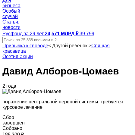
Для
бизнеса
Особый
случай
Статьи,
новости
Русфонд за 29 лет
24,571 МЛРД ₽
39 799
Привычка к свободе
<
Другой ребенок
>
Спящая
красавица
Осетия-акции
Давид Алборов-Цомаев
2 года
поражение центральной нервной системы, требуется
курсовое лечение
Сбор
завершен
Собрано
188 200 ₽