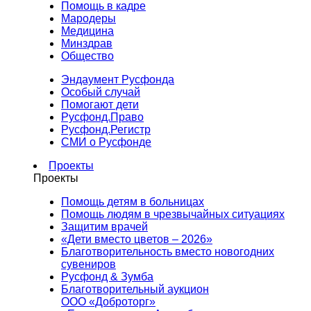
Помощь в кадре
Мародеры
Медицина
Минздрав
Общество
Эндаумент Русфонда
Особый случай
Помогают дети
Русфонд.Право
Русфонд.Регистр
СМИ о Русфонде
Проекты
Проекты
Помощь детям в больницах
Помощь людям в чрезвычайных ситуациях
Защитим врачей
«Дети вместо цветов – 2026»
Благотворительность вместо новогодних
сувениров
Русфонд & Зумба
Благотворительный аукцион
ООО «Доброторг»