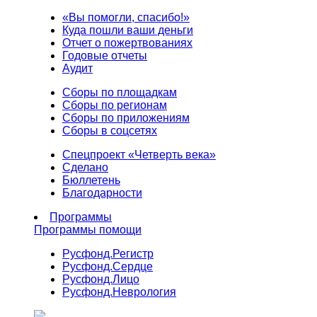
«Вы помогли, спасибо!»
Куда пошли ваши деньги
Отчет о пожертвованиях
Годовые отчеты
Аудит
Сборы по площадкам
Сборы по регионам
Сборы по приложениям
Сборы в соцсетях
Спецпроект «Четверть века»
Сделано
Бюллетень
Благодарности
Программы
Программы помощи
Русфонд.
Регистр
Русфонд.
Сердце
Русфонд.
Лицо
Русфонд.
Неврология