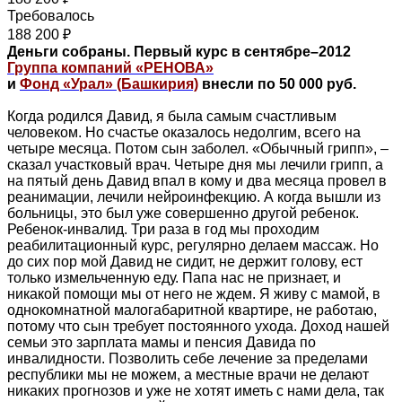
Требовалось
188 200 ₽
Деньги собраны. Первый курс в сентябре–2012
Группа компаний «РЕНОВА»
и
Фонд «Урал» (Башкирия)
внесли по 50 000 руб.
Когда родился Давид, я была самым счастливым
человеком. Но счастье оказалось недолгим, всего на
четыре месяца. Потом сын заболел. «Обычный грипп», –
сказал участковый врач. Четыре дня мы лечили грипп, а
на пятый день Давид впал в кому и два месяца провел в
реанимации, лечили нейроинфекцию. А когда вышли из
больницы, это был уже совершенно другой ребенок.
Ребенок-инвалид. Три раза в год мы проходим
реабилитационный курс, регулярно делаем массаж. Но
до сих пор мой Давид не сидит, не держит голову, ест
только измельченную еду. Папа нас не признает, и
никакой помощи мы от него не ждем. Я живу с мамой, в
однокомнатной малогабаритной квартире, не работаю,
потому что сын требует постоянного ухода. Доход нашей
семьи это зарплата мамы и пенсия Давида по
инвалидности. Позволить себе лечение за пределами
республики мы не можем, а местные врачи не делают
никаких прогнозов и уже не хотят иметь с нами дела, так