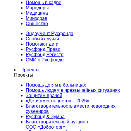
Помощь в кадре
Мародеры
Медицина
Минздрав
Общество
Эндаумент Русфонда
Особый случай
Помогают дети
Русфонд.Право
Русфонд.Регистр
СМИ о Русфонде
Проекты
Проекты
Помощь детям в больницах
Помощь людям в чрезвычайных ситуациях
Защитим врачей
«Дети вместо цветов – 2026»
Благотворительность вместо новогодних
сувениров
Русфонд & Зумба
Благотворительный аукцион
ООО «Доброторг»