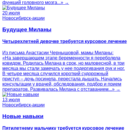
функций головного мозга...» →
20 июля
Новосибирск-акции
Будущее Миланы
Четырехлетней девочке требуется курсовое лечение
Из письма Анастасии Чернышовой, мамы Миланы:
«На завершающем этапе беременности я переболела
ковидом. Родилась Милана в срок, но маловесной, в три
месяца мы стали замечать у нее подергивания рук и ног.
В четыре месяца случился короткий судорожный
приступ – дочь посинела, перестала дышать. Начались
консультации у врачей, обследования, подбор и прием
препаратов. Развивалась Милана с отставанием...» →
13 июля
Новосибирск-акции
Новые навыки
Пятилетнему мальчику требуется курсовое лечение