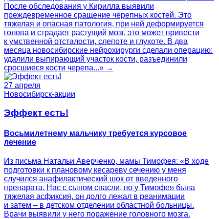
После обследования у Кирилла выявили
преждевременное сращение черепных костей. Это
тяжелая и опасная патология, при ней деформируется
голова и страдает растущий мозг, это может привести
к умственной отсталости, слепоте и глухоте. В два
месяца новосибирские нейрохирурги сделали операцию:
удалили выпирающий участок кости, разъединили
сросшиеся кости черепа...» →
27 апреля
Новосибирск-акции
Эффект есть!
Восьмилетнему мальчику требуется курсовое
лечение
Из письма Натальи Аверченко, мамы Тимофея: «В ходе
подготовки к плановому кесареву сечению у меня
случился анафилактический шок от введенного
препарата. Нас с сыном спасли, но у Тимофея была
тяжелая асфиксия, он долго лежал в реанимации
и затем – в детском отделении областной больницы.
Врачи выявили у него поражение головного мозга.