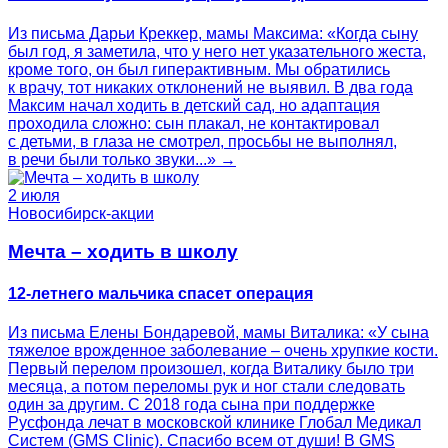
Из письма Дарьи Креккер, мамы Максима: «Когда сыну
был год, я заметила, что у него нет указательного жеста,
кроме того, он был гиперактивным. Мы обратились
к врачу, тот никаких отклонений не выявил. В два года
Максим начал ходить в детский сад, но адаптация
проходила сложно: сын плакал, не контактировал
с детьми, в глаза не смотрел, просьбы не выполнял,
в речи были только звуки...» →
2 июля
Новосибирск-акции
Мечта – ходить в школу
12-летнего мальчика спасет операция
Из письма Елены Бондаревой, мамы Виталика: «У сына
тяжелое врожденное заболевание – очень хрупкие кости.
Первый перелом произошел, когда Виталику было три
месяца, а потом переломы рук и ног стали следовать
один за другим. С 2018 года сына при поддержке
Русфонда лечат в московской клинике Глобал Медикал
Систем (GMS Clinic). Спасибо всем от души! В GMS