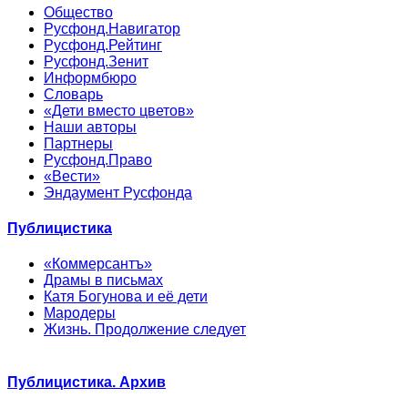
Общество
Русфонд.Навигатор
Русфонд.Рейтинг
Русфонд.Зенит
Информбюро
Словарь
«Дети вместо цветов»
Наши авторы
Партнеры
Русфонд.Право
«Вести»
Эндаумент Русфонда
Публицистика
«Коммерсантъ»
Драмы в письмах
Катя Богунова и её дети
Мародеры
Жизнь. Продолжение следует
Публицистика. Архив