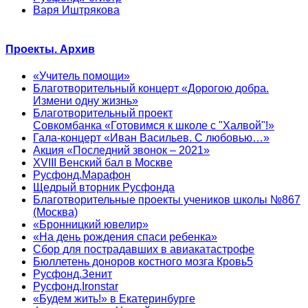
Варя Иштрякова
Проекты. Архив
«Учитель помощи»
Благотворительный концерт «Дорогою добра.
Измени одну жизнь»
Благотворительный проект
Совкомбанка «Готовимся к школе с "Халвой"!»
Гала-концерт «Иван Васильев. С любовью…»
Акция «Последний звонок – 2021»
XVIII Венский бал в Москве
Русфонд.Марафон
Щедрый вторник Русфонда
Благотворительные проекты учеников школы №867
(Москва)
«Бронницкий ювелир»
«На день рождения спаси ребенка»
Сбор для пострадавших в авиакатастрофе
Бюллетень доноров костного мозга Кровь5
Русфонд.Зенит
Русфонд.Ironstar
«Будем жить!» в Екатеринбурге