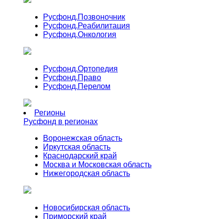
Русфонд.
Позвоночник
Русфонд.
Реабилитация
Русфонд.
Онкология
Русфонд.
Ортопедия
Русфонд.
Право
Русфонд.
Перелом
Регионы
Русфонд в регионах
Воронежская область
Иркутская область
Краснодарский край
Москва и Московская область
Нижегородская область
Новосибирская область
Приморский край