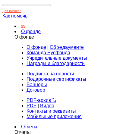
Для бизнеса
Как помочь
29
О фонде
О фонде
О фонде
|
Об эндаументе
Команда Русфонда
Учредительные документы
Награды и благодарности
Подписка на новости
Подарочные сертификаты
Баннеры
Договор
PDF-архив Ъ
PDF
|
Видео
Контакты и реквизиты
Мобильные приложения
Отчеты
Отчеты