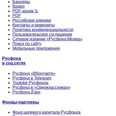
Баннеры
Видео
PDF-архив Ъ
PDF
Российские клиники
Контакты и реквизиты
Политика конфиденциальности
Пользовательское соглашение
Сетевое издание «Русфонд.Медиа»
Поиск по сайту
Мобильные приложения
Русфонд
в соц.сетях
Русфонд «ВКонтакте»
Русфонд в Telegram
Youtube Русфонда
Русфонд в «Одноклассниках»
Русфонд.Дзен
Фонды-партнеры
Фонд целевого капитала Русфонда