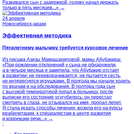
Развивался сын с задержкой, голову начал держать
только в пять месяцев...» →
24 апреля
Новосибирск-акции
Эффективная методика
Пятилетнему мальчику требуется курсовое лечение
Из письма Азизы Мамашариповой, мамы Абубакира:
«При рождении отклонений у сына не обнаружили,
а в четыре месяца я заметила, что Абубакир отстает
в развитии: не переворачивается, не пытается сесть,
не интересуется игрушками. В полгода мы начали ходить
по врачам и на обследования. В полтора года сын
с высокой температурой попал в больницу, после
выписки его состояние усугубилось: он перестал
смотреть в глаза, не отзывался на имя, пропал лепет.
Я стала искать способы лечения, возила его на курсы
реабилитации, к специалистам в центр развития
и коррекции речи...» →
;