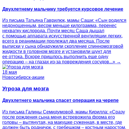
Двухлетнему мальчику требуется курсовое лечение
Из письма Татьяна Гаврилюк, мамы Саши: «Сын родился
недоношенным, весом меньше килограмма, перенес
нехватку кислорода. Почти месяц Саша дышал
с помощью аппарата искусственной вентиляции легких,
всего в реанимации пролежал два месяца. После
выписки у сына обнаружили скопление спинномозговой
жидкости в головном мозге и установили шунт для
ее оттока. Вскоре пришлось выполнить еще одну
операцию – на глазах из-за повреждения сосудов...» →
18 мая
Новосибирск-акции
Угроза для мозга
Двухлетнего мальчика спасет операция на черепе
Из письма Галины Семидумовой, мамы Кирилла: «Сразу
после рождения сына меня встревожила форма его
головы – вытянутая, на макушке суженная, в месте, где
должен быть родничок, с гребешком – костным наростом.