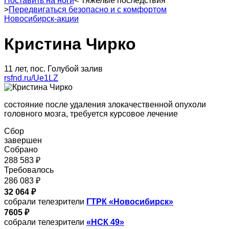
Поставить на ноги
<
Тяжелые последствия
>
Передвигаться безопасно и с комфортом
Новосибирск-акции
Кристина Чирко
11 лет, пос. Голубой залив
rsfnd.ru/Ue1LZ
состояние после удаления злокачественной опухоли
головного мозга, требуется курсовое лечение
Сбор
завершен
Собрано
288 583 ₽
Требовалось
286 083 ₽
32 064 ₽
собрали телезрители
ГТРК «Новосибирск»
7605 ₽
собрали телезрители
«НСК 49»