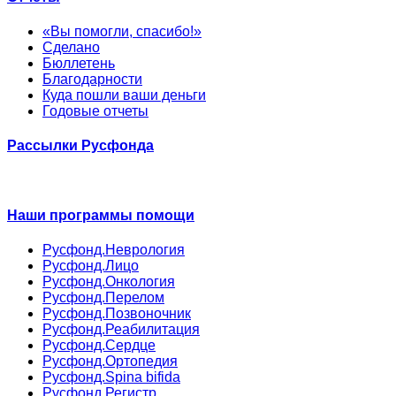
«Вы помогли, спасибо!»
Сделано
Бюллетень
Благодарности
Куда пошли ваши деньги
Годовые отчеты
Рассылки Русфонда
Наши программы помощи
Русфонд.Неврология
Русфонд.Лицо
Русфонд.Онкология
Русфонд.Перелом
Русфонд.Позвоночник
Русфонд.Реабилитация
Русфонд.Сердце
Русфонд.Ортопедия
Русфонд.Spina bifida
Русфонд.Регистр