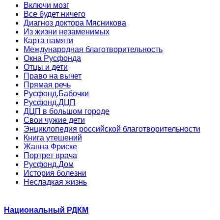
Включи мозг
Все будет ничего
Диагноз доктора Мясникова
Из жизни незаменимых
Карта памяти
Международная благотворительность
Окна Русфонда
Отцы и дети
Право на вычет
Прямая речь
Русфонд.Бабочки
Русфонд.ДЦП
ДЦП в большом городе
Свои чужие дети
Энциклопедия российской благотворительности
Книга утешений
Жанна Фриске
Портрет врача
Русфонд.Дом
История болезни
Несладкая жизнь
Национальный РДКМ