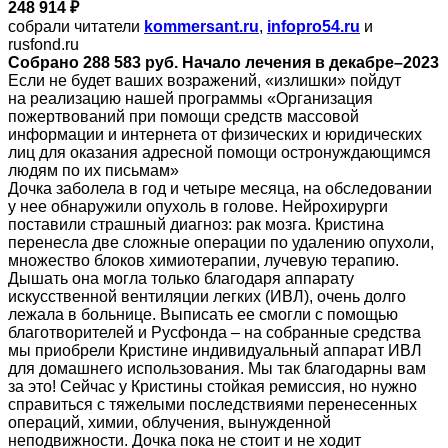
248 914 ₽
собрали читатели
kommersant.ru
,
infopro54.ru
и
rusfond.ru
Собрано 288 583 руб. Начало лечения в декабре–2023
Если не будет ваших возражений, «излишки» пойдут
на реализацию нашей программы «Организация
пожертвований при помощи средств массовой
информации и интернета от физических и юридических
лиц для оказания адресной помощи остронуждающимся
людям по их письмам»
Дочка заболела в год и четыре месяца, на обследовании
у нее обнаружили опухоль в голове. Нейрохирурги
поставили страшный диагноз: рак мозга. Кристина
перенесла две сложные операции по удалению опухоли,
множество блоков химиотерапии, лучевую терапию.
Дышать она могла только благодаря аппарату
искусственной вентиляции легких (ИВЛ), очень долго
лежала в больнице. Выписать ее смогли с помощью
благотворителей и Русфонда – на собранные средства
мы приобрели Кристине индивидуальный аппарат ИВЛ
для домашнего использования. Мы так благодарны вам
за это! Сейчас у Кристины стойкая ремиссия, но нужно
справиться с тяжелыми последствиями перенесенных
операций, химии, облучения, вынужденной
неподвижности. Дочка пока не стоит и не ходит