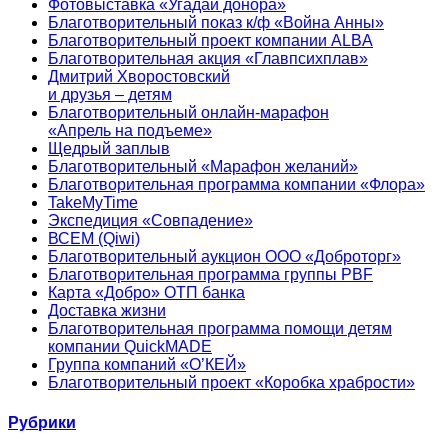
Фотовыставка «Угадай донора»
Благотворительный показ к/ф «Война Анны»
Благотворительный проект компании ALBA
Благотворительная акция «Главпсихплав»
Дмитрий Хворостовский
и друзья – детям
Благотворительный онлайн‑марафон
«Апрель на подъеме»
Щедрый заплыв
Благотворительный «Марафон желаний»
Благотворительная программа компании «Флора»
TakeMyTime
Экспедиция «Совпадение»
ВСЕМ (Qiwi)
Благотворительный аукцион ООО «Доброторг»
Благотворительная программа группы PBF
Карта «Добро» ОТП банка
Доставка жизни
Благотворительная программа помощи детям
компании QuickMADE
Группа компаний «О’КЕЙ»
Благотворительный проект «Коробка храбрости»
Рубрики