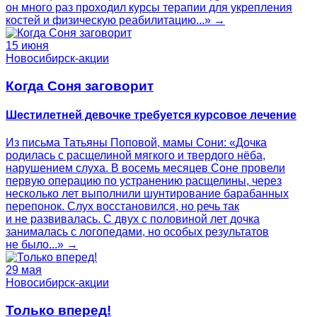
он много раз проходил курсы терапии для укрепления
костей и физическую реабилитацию...» →
15 июня
Новосибирск-акции
Когда Соня заговорит
Шестилетней девочке требуется курсовое лечение
Из письма Татьяны Поповой, мамы Сони: «Дочка
родилась с расщелиной мягкого и твердого нёба,
нарушением слуха. В восемь месяцев Соне провели
первую операцию по устранению расщелины, через
несколько лет выполнили шунтирование барабанных
перепонок. Слух восстановился, но речь так
и не развивалась. С двух с половиной лет дочка
занималась с логопедами, но особых результатов
не было...» →
29 мая
Новосибирск-акции
Только вперед!