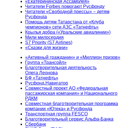
«Екатерининская Ассамблея»
Читатели Forbes помогают Русфонду
Читатели «Свободной прессы» – детям
Русфонда
Помощь детям Татарстана от «Клуба
чемпионов» сети АЗС «Татнефть»
Крылья добра («Уральские авиалинии»)
Мили милосердия
S7 Priority (S7 Airlines)
«Сказки для жизни»
«Активный гражданин» и «Миллион призов»
Группа «Трансойл»
Благотворительная деятельность
Олега Леонова
БФ «Татнефть»
Русфонд.Навигатор
Совместный проект АО «Федеральная
пассажирская компания» и Национального
РДКМ
Совместная благотворительная программа
компании «Ютека» и Русфонда
Транспортная группа FESCO
Благотворительный сервис Альфа-Банка
Сбербанк