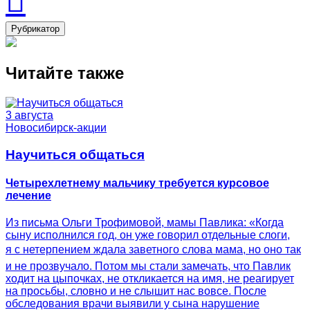
Рубрикатор
Читайте также
3 августа
Новосибирск-акции
Научиться общаться
Четырехлетнему мальчику требуется курсовое
лечение
Из письма Ольги Трофимовой, мамы Павлика: «Когда
сыну исполнился год, он уже говорил отдельные слоги,
я с нетерпением ждала заветного слова мама, но оно так
и не прозвучало. Потом мы стали замечать, что Павлик
ходит на цыпочках, не откликается на имя, не реагирует
на просьбы, словно и не слышит нас вовсе. После
обследования врачи выявили у сына нарушение