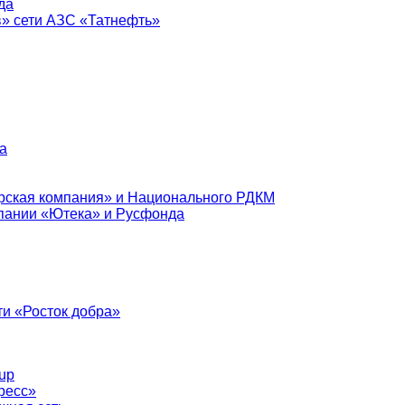
да
в» сети АЗС «Татнефть»
а
рская компания» и Национального РДКМ
пании «Ютека» и Русфонда
и «Росток добра»
up
ресс»