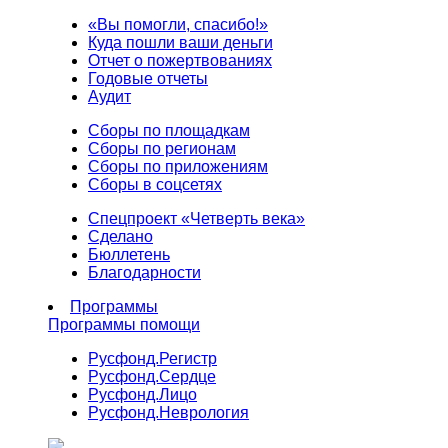
«Вы помогли, спасибо!»
Куда пошли ваши деньги
Отчет о пожертвованиях
Годовые отчеты
Аудит
Сборы по площадкам
Сборы по регионам
Сборы по приложениям
Сборы в соцсетях
Спецпроект «Четверть века»
Сделано
Бюллетень
Благодарности
Программы
Программы помощи
Русфонд.
Регистр
Русфонд.
Сердце
Русфонд.
Лицо
Русфонд.
Неврология