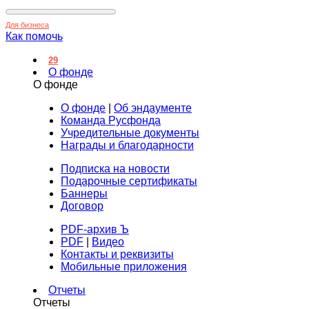
Для бизнеса
Как помочь
29
О фонде
О фонде
О фонде
|
Об эндаументе
Команда Русфонда
Учредительные документы
Награды и благодарности
Подписка на новости
Подарочные сертификаты
Баннеры
Договор
PDF-архив Ъ
PDF
|
Видео
Контакты и реквизиты
Мобильные приложения
Отчеты
Отчеты