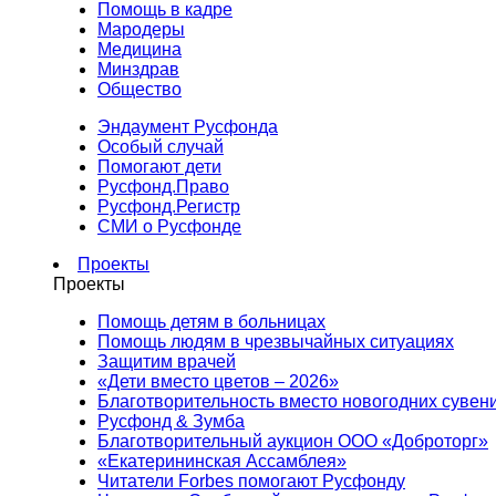
Помощь в кадре
Мародеры
Медицина
Минздрав
Общество
Эндаумент Русфонда
Особый случай
Помогают дети
Русфонд.Право
Русфонд.Регистр
СМИ о Русфонде
Проекты
Проекты
Помощь детям в больницах
Помощь людям в чрезвычайных ситуациях
Защитим врачей
«Дети вместо цветов – 2026»
Благотворительность вместо новогодних сувен
Русфонд & Зумба
Благотворительный аукцион ООО «Доброторг»
«Екатерининская Ассамблея»
Читатели Forbes помогают Русфонду