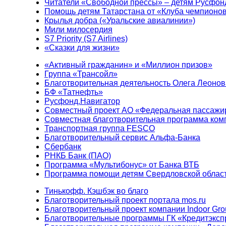
Читатели «Свободной прессы» – детям Русфон
Помощь детям Татарстана от «Клуба чемпионо
Крылья добра («Уральские авиалинии»)
Мили милосердия
S7 Priority (S7 Airlines)
«Сказки для жизни»
«Активный гражданин» и «Миллион призов»
Группа «Трансойл»
Благотворительная деятельность Олега Леонов
БФ «Татнефть»
Русфонд.Навигатор
Совместный проект АО «Федеральная пассажи
Совместная благотворительная программа ком
Транспортная группа FESCO
Благотворительный сервис Альфа-Банка
Сбербанк
РНКБ Банк (ПАО)
Программа «Мультибонус» от Банка ВТБ
Программа помощи детям Свердловской област
Тинькофф. Кэшбэк во благо
Благотворительный проект портала mos.ru
Благотворительный проект компании Indoor Gro
Благотворительные программы ГК «Кредитэксп