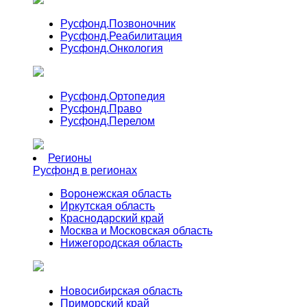
Русфонд.
Позвоночник
Русфонд.
Реабилитация
Русфонд.
Онкология
Русфонд.
Ортопедия
Русфонд.
Право
Русфонд.
Перелом
Регионы
Русфонд в регионах
Воронежская область
Иркутская область
Краснодарский край
Москва и Московская область
Нижегородская область
Новосибирская область
Приморский край