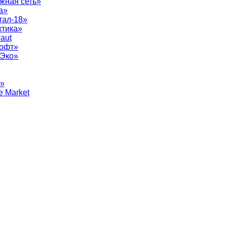
жная сеть»
а»
тал-18»
ктика»
aut
софт»
рЭко»
т»
e Market