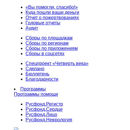
«Вы помогли, спасибо!»
Куда пошли ваши деньги
Отчет о пожертвованиях
Годовые отчеты
Аудит
Сборы по площадкам
Сборы по регионам
Сборы по приложениям
Сборы в соцсетях
Спецпроект «Четверть века»
Сделано
Бюллетень
Благодарности
Программы
Программы помощи
Русфонд.
Регистр
Русфонд.
Сердце
Русфонд.
Лицо
Русфонд.
Неврология