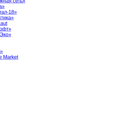
жная сеть»
а»
тал-18»
ктика»
aut
софт»
рЭко»
т»
e Market