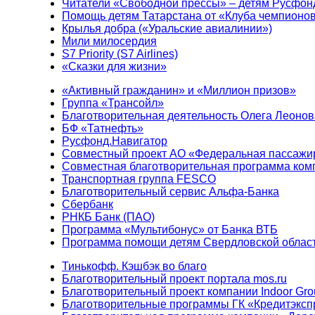
Читатели «Свободной прессы» – детям Русфон
Помощь детям Татарстана от «Клуба чемпионо
Крылья добра («Уральские авиалинии»)
Мили милосердия
S7 Priority (S7 Airlines)
«Сказки для жизни»
«Активный гражданин» и «Миллион призов»
Группа «Трансойл»
Благотворительная деятельность Олега Леонов
БФ «Татнефть»
Русфонд.Навигатор
Совместный проект АО «Федеральная пассажи
Совместная благотворительная программа ком
Транспортная группа FESCO
Благотворительный сервис Альфа-Банка
Сбербанк
РНКБ Банк (ПАО)
Программа «Мультибонус» от Банка ВТБ
Программа помощи детям Свердловской област
Тинькофф. Кэшбэк во благо
Благотворительный проект портала mos.ru
Благотворительный проект компании Indoor Gro
Благотворительные программы ГК «Кредитэксп