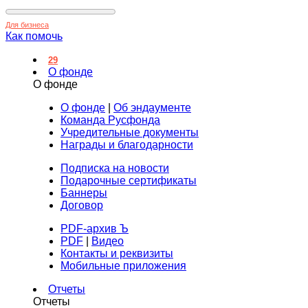
Для бизнеса
Как помочь
29
О фонде
О фонде
О фонде
|
Об эндаументе
Команда Русфонда
Учредительные документы
Награды и благодарности
Подписка на новости
Подарочные сертификаты
Баннеры
Договор
PDF-архив Ъ
PDF
|
Видео
Контакты и реквизиты
Мобильные приложения
Отчеты
Отчеты