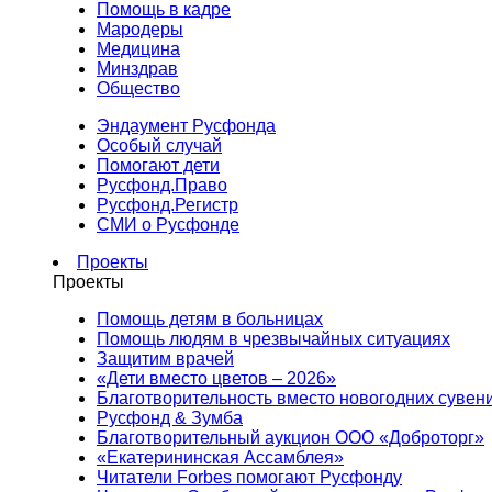
Помощь в кадре
Мародеры
Медицина
Минздрав
Общество
Эндаумент Русфонда
Особый случай
Помогают дети
Русфонд.Право
Русфонд.Регистр
СМИ о Русфонде
Проекты
Проекты
Помощь детям в больницах
Помощь людям в чрезвычайных ситуациях
Защитим врачей
«Дети вместо цветов – 2026»
Благотворительность вместо новогодних сувен
Русфонд & Зумба
Благотворительный аукцион ООО «Доброторг»
«Екатерининская Ассамблея»
Читатели Forbes помогают Русфонду