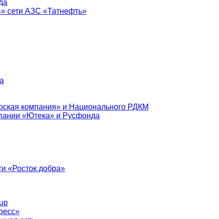
да
в» сети АЗС «Татнефть»
а
рская компания» и Национального РДКМ
пании «Ютека» и Русфонда
и «Росток добра»
up
ресс»