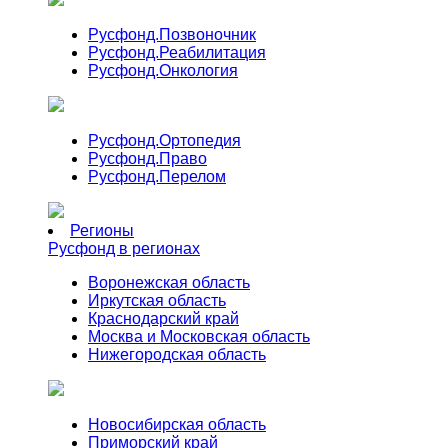
Русфонд.
Позвоночник
Русфонд.
Реабилитация
Русфонд.
Онкология
Русфонд.
Ортопедия
Русфонд.
Право
Русфонд.
Перелом
Регионы
Русфонд в регионах
Воронежская область
Иркутская область
Краснодарский край
Москва и Московская область
Нижегородская область
Новосибирская область
Приморский край