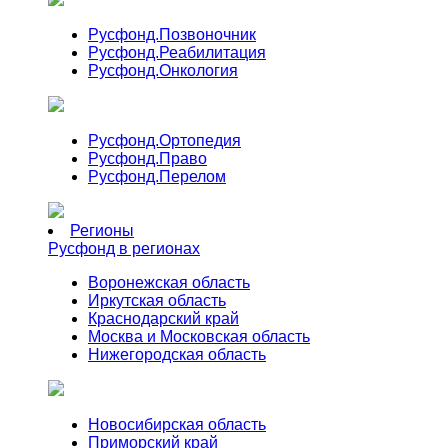
Русфонд.
Позвоночник
Русфонд.
Реабилитация
Русфонд.
Онкология
Русфонд.
Ортопедия
Русфонд.
Право
Русфонд.
Перелом
Регионы
Русфонд в регионах
Воронежская область
Иркутская область
Краснодарский край
Москва и Московская область
Нижегородская область
Новосибирская область
Приморский край