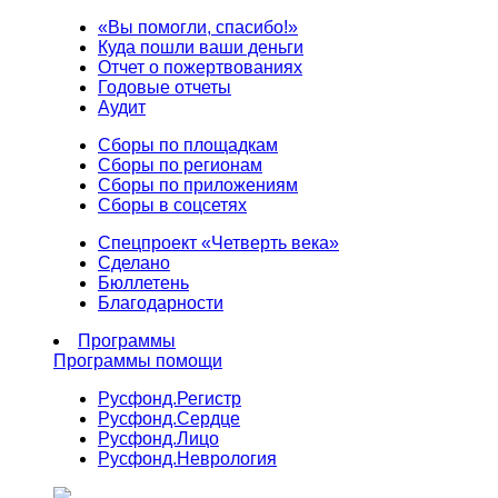
«Вы помогли, спасибо!»
Куда пошли ваши деньги
Отчет о пожертвованиях
Годовые отчеты
Аудит
Сборы по площадкам
Сборы по регионам
Сборы по приложениям
Сборы в соцсетях
Спецпроект «Четверть века»
Сделано
Бюллетень
Благодарности
Программы
Программы помощи
Русфонд.
Регистр
Русфонд.
Сердце
Русфонд.
Лицо
Русфонд.
Неврология