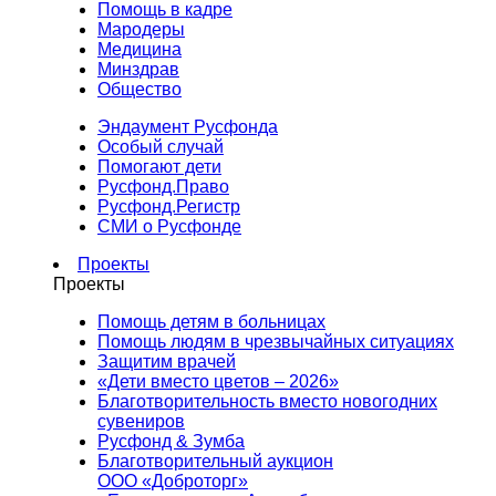
Помощь в кадре
Мародеры
Медицина
Минздрав
Общество
Эндаумент Русфонда
Особый случай
Помогают дети
Русфонд.Право
Русфонд.Регистр
СМИ о Русфонде
Проекты
Проекты
Помощь детям в больницах
Помощь людям в чрезвычайных ситуациях
Защитим врачей
«Дети вместо цветов – 2026»
Благотворительность вместо новогодних
сувениров
Русфонд & Зумба
Благотворительный аукцион
ООО «Доброторг»