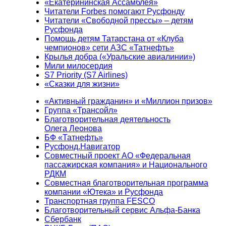
«Екатерининская Ассамблея»
Читатели Forbes помогают Русфонду
Читатели «Свободной прессы» – детям
Русфонда
Помощь детям Татарстана от «Клуба
чемпионов» сети АЗС «Татнефть»
Крылья добра («Уральские авиалинии»)
Мили милосердия
S7 Priority (S7 Airlines)
«Сказки для жизни»
«Активный гражданин» и «Миллион призов»
Группа «Трансойл»
Благотворительная деятельность
Олега Леонова
БФ «Татнефть»
Русфонд.Навигатор
Совместный проект АО «Федеральная
пассажирская компания» и Национального
РДКМ
Совместная благотворительная программа
компании «Ютека» и Русфонда
Транспортная группа FESCO
Благотворительный сервис Альфа-Банка
Сбербанк