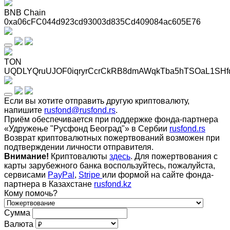
BNB Chain
0xa06cFC044d923cd93003d835Cd409084ac605E76
TON
UQDLYQruUJOF0iqryrCcrCkRB8dmAWqkTba5hTSOaL1SHf
Если вы хотите отправить другую криптовалюту,
напишите
rusfond@rusfond.rs
.
Приём обеспечивается при поддержке фонда-партнера
«Удружење "Русфонд Београд"» в Сербии
rusfond.rs
Возврат криптовалютных пожертвований возможен при
подтверждении личности отправителя.
Внимание!
Криптовалюты
здесь
. Для пожертвования с
карты зарубежного банка воспользуйтесь, пожалуйста,
сервисами
PayPal
,
Stripe
или формой на сайте фонда-
партнера в Казахстане
rusfond.kz
Кому помочь?
Сумма
Валюта