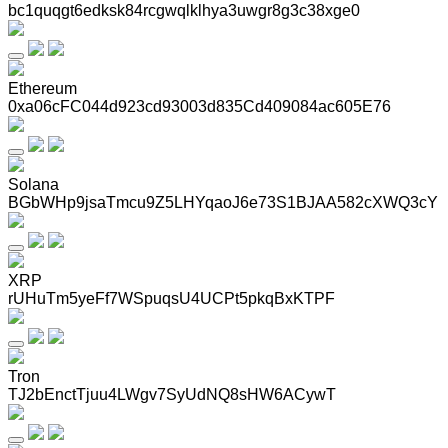
bc1quqgt6edksk84rcgwqlklhya3uwgr8g3c38xge0
Ethereum
0xa06cFC044d923cd93003d835Cd409084ac605E76
Solana
BGbWHp9jsaTmcu9Z5LHYqaoJ6e73S1BJAA582cXWQ3cY
XRP
rUHuTm5yeFf7WSpuqsU4UCPt5pkqBxKTPF
Tron
TJ2bEnctTjuu4LWgv7SyUdNQ8sHW6ACywT