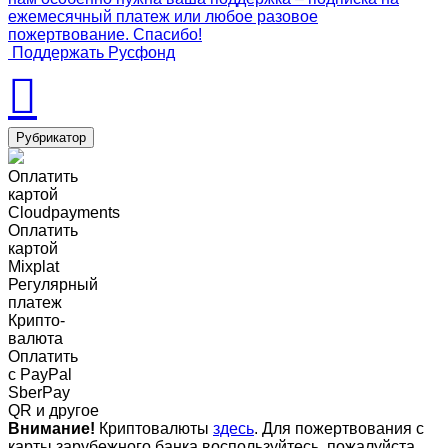
ежемесячный платеж или любое разовое
пожертвование. Спасибо!
Поддержать Русфонд
Рубрикатор
Оплатить
картой
Cloudpayments
Оплатить
картой
Mixplat
Регулярный
платеж
Крипто-
валюта
Оплатить
c PayPal
SberPay
QR и другое
Внимание!
Криптовалюты
здесь
. Для пожертвования с
карты зарубежного банка воспользуйтесь, пожалуйста,