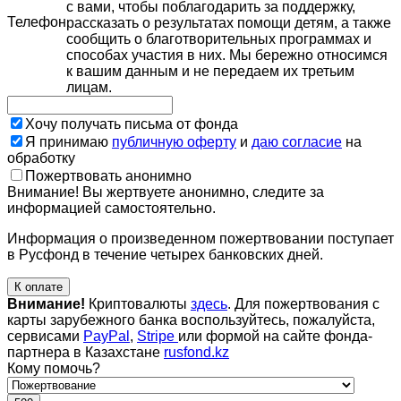
с вами, чтобы поблагодарить за поддержку,
Телефон
рассказать о результатах помощи детям, а также
сообщить о благотворительных программах и
способах участия в них. Мы бережно относимся
к вашим данным и не передаем их третьим
лицам.
Хочу получать письма от фонда
Я принимаю
публичную оферту
и
даю согласие
на
обработку
Пожертвовать анонимно
Внимание! Вы жертвуете анонимно, следите за
информацией самостоятельно.
Информация о произведенном пожертвовании поступает
в Русфонд в течение четырех банковских дней.
К оплате
Внимание!
Криптовалюты
здесь
. Для пожертвования с
карты зарубежного банка воспользуйтесь, пожалуйста,
сервисами
PayPal
,
Stripe
или формой на сайте фонда-
партнера в Казахстане
rusfond.kz
Кому помочь?