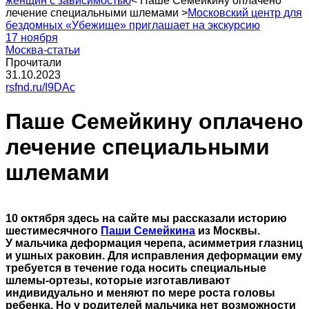
женщин с зависимостью
<
Паше Семейкину оплачено
лечение специальными шлемами
>
Московский центр для
бездомных «Убежище» приглашает на экскурсию
17 ноября
Москва-статьи
Прочитали
31.10.2023
rsfnd.ru/I9DAc
Паше Семейкину оплачено
лечение специальными
шлемами
10 октября здесь на сайте мы рассказали историю
шестимесячного
Паши Семейкина
из Москвы.
У мальчика деформация черепа, асимметрия глазниц
и ушных раковин. Для исправления деформации ему
требуется в течение года носить специальные
шлемы-ортезы, которые изготавливают
индивидуально и меняют по мере роста головы
ребенка. Но у родителей мальчика нет возможности