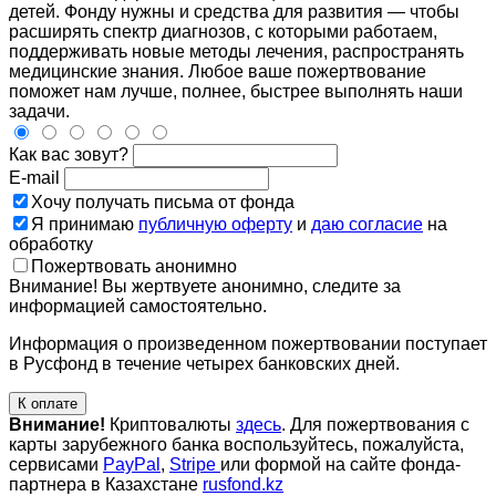
детей. Фонду нужны и средства для развития — чтобы
расширять спектр диагнозов, с которыми работаем,
поддерживать новые методы лечения, распространять
медицинские знания. Любое ваше пожертвование
поможет нам лучше, полнее, быстрее выполнять наши
задачи.
Как вас зовут?
E-mail
Хочу получать письма от фонда
Я принимаю
публичную оферту
и
даю согласие
на
обработку
Пожертвовать анонимно
Внимание! Вы жертвуете анонимно, следите за
информацией самостоятельно.
Информация о произведенном пожертвовании поступает
в Русфонд в течение четырех банковских дней.
К оплате
Внимание!
Криптовалюты
здесь
. Для пожертвования с
карты зарубежного банка воспользуйтесь, пожалуйста,
сервисами
PayPal
,
Stripe
или формой на сайте фонда-
партнера в Казахстане
rusfond.kz