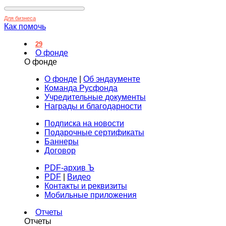
Для бизнеса
Как помочь
29
О фонде
О фонде
О фонде
|
Об эндаументе
Команда Русфонда
Учредительные документы
Награды и благодарности
Подписка на новости
Подарочные сертификаты
Баннеры
Договор
PDF-архив Ъ
PDF
|
Видео
Контакты и реквизиты
Мобильные приложения
Отчеты
Отчеты