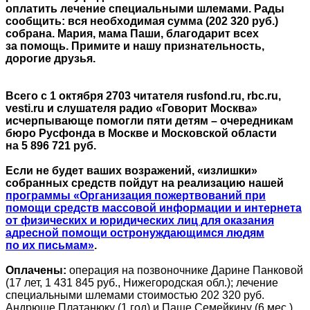
оплатить лечение специальными шлемами. Рады
сообщить: вся необходимая сумма (202 320 руб.)
собрана. Мария, мама Паши, благодарит всех
за помощь. Примите и нашу признательность,
дорогие друзья.
Всего с 1 октября 2703 читателя rusfond.ru, rbc.ru,
vesti.ru и слушателя радио «Говорит Москва»
исчерпывающе помогли пяти детям – очередникам
бюро Русфонда в Москве и Московской области
на 5 896 721 руб.
Если не будет ваших возражений, «излишки»
собранных средств пойдут на реализацию нашей
программы «Организация пожертвований при
помощи средств массовой информации и интернета
от физических и юридических лиц для оказания
адресной помощи остронуждающимся людям
по их письмам»
.
Оплачены:
операция на позвоночнике Дарине Панковой
(17 лет, 1 431 845 руб., Нижегородская обл.); лечение
специальными шлемами стоимостью 202 320 руб.
Андрюше Платанюку (1 год) и Паше Семейкину (6 мес.)