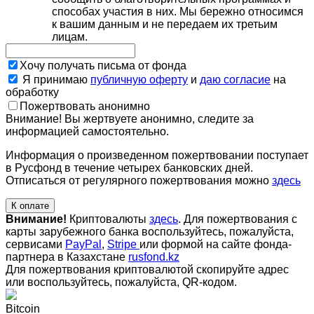
способах участия в них. Мы бережно относимся
к вашим данным и не передаем их третьим
лицам.
Хочу получать письма от фонда
Я принимаю
публичную оферту
и
даю согласие
на
обработку
Пожертвовать анонимно
Внимание! Вы жертвуете анонимно, следите за
информацией самостоятельно.
Информация о произведенном пожертвовании поступает
в Русфонд в течение четырех банковских дней.
Отписаться от регулярного пожертвования можно
здесь
К оплате
Внимание!
Криптовалюты
здесь
. Для пожертвования с
карты зарубежного банка воспользуйтесь, пожалуйста,
сервисами
PayPal
,
Stripe
или формой на сайте фонда-
партнера в Казахстане
rusfond.kz
Для пожертвования криптовалютой скопируйте адрес
или воспользуйтесь, пожалуйста, QR-кодом
.
Bitcoin