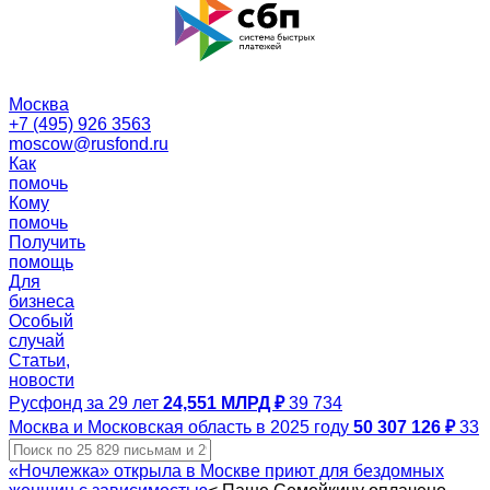
Москва
+7 (495) 926 3563
moscow@rusfond.ru
Как
помочь
Кому
помочь
Получить
помощь
Для
бизнеса
Особый
случай
Статьи,
новости
Русфонд за 29 лет
24,551 МЛРД ₽
39 734
Москва и Московская область в 2025 году
50 307 126 ₽
33
«Ночлежка» открыла в Москве приют для бездомных