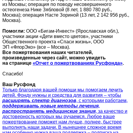
из Москвы; операция по поводу несовершенного
остеогенеза Нике Зябловой (8 лет, 1 880 780 руб.,
Москва); операция Насте Зориной (13 лет, 2 142 956 руб.,
Москва).
Помогли:
ООО «Бигам-Инвест» (Ярославская обл.),
участники акции «Дети вместо цветов», участники
Общественного проекта «Спаси жизнь», ООО
ЭП «ФлорЭко» (все – Москва).
Все пожертвования наших читателей,
произведенные через сайт, можно увидеть
на странице
«Отчет о пожертвованиях Русфонда»
.
Спасибо!
Ваш Русфонд
Только благодаря вашей помощи мы помогаем лечить
детей. Фонду нужны и средства для развития – чтобы
расширять спектр диагнозов
, с которыми работаем,
поддерживать новые методы лечения,
распространять медицинские знания
, за качество и
достоверность которых мы ручаемся. Любое ваше
пожертвование поможет нам лучше, полнее, быстрее
выполнять наши задачи. В нынешнее сложное время
нам особенно нужна ваша поддержка – подписка на