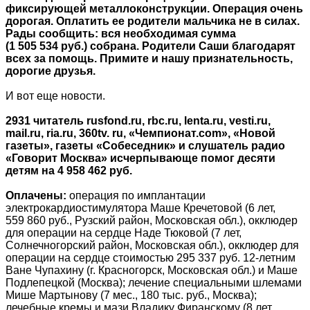
фиксирующей металлоконструкции. Операция очень
дорогая. Оплатить ее родители мальчика не в силах.
Рады сообщить: вся необходимая сумма
(1 505 534 руб.) собрана. Родители Саши благодарят
всех за помощь. Примите и нашу признательность,
дорогие друзья.
И вот еще новости.
2931 читатель rusfond.ru, rbc.ru, lenta.ru, vesti.ru,
mail.ru, ria.ru, 360tv. ru, «Чемпионат.com», «Новой
газеты», газеты «Собеседник» и слушатель радио
«Говорит Москва» исчерпывающе помог десяти
детям на 4 958 462 руб.
Оплачены:
операция по имплантации
электрокардиостимулятора Маше Кречетовой (6 лет,
559 860 руб., Рузский район, Московская обл.), окклюдер
для операции на сердце Наде Тюковой (7 лет,
Солнечногорский район, Московская обл.), окклюдер для
операции на сердце стоимостью 295 337 руб. 12-летним
Ване Чупахину (г. Красногорск, Московская обл.) и Маше
Подлепецкой (Москва); лечение специальными шлемами
Мише Мартынову (7 мес., 180 тыс. руб., Москва);
лечебные кремы и мази Владику Фиранскому (8 лет,