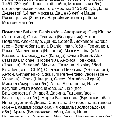
1 451 220 руб., Шаховской район, Московская обл.);
ортопедический корсет стоимостью 145 390 руб. Даше
Думчевой (14 лет, Москва), Даше (6 лет) и Маше
Румянцевым (8 лет) из Наро-Фоминского района
Московской обл.
Помогли:
Bulkam, Denis (оба – Австралия), Oleg Kirillov
(Аргентина), Ольга Гельман (Белоруссия), Антон
Подоляк, Александр, Денис, Сергей, Alexander Saroka
(все – Великобритания), Daniel, mark (оба – Германия),
Роман Масленников (Испания), Максим, irina (оба –
Казахстан), alexey_max (Канада), Ольга (Кипр), Alex
(Латвия), Michael (Норвегия), Анфиса Новикова
(Польша), Валерий, Михаил, Татьяна, Nikolay, Vlad
Kovalov (все – США), Светлана Никитина (Узбекистан),
Антон, Getmanenko, Stas, Iurii Perevertailo, vader (все –
Украина), Юрий (Швеция), Олеся (Алтайский край),
Михаил (Амурская обл.), Анна, Бикташевы, Ильгиз
Юсупов,Ольга Колесникова, Эльнар (все –
Башкортостан), Андрей, Дарина, Татьяна (все –
Белгородская обл.), Мария Васильевна (Брянская обл.),
Инна (Бурятия), Диана, Светлана Викторовна Батанова
(обе – Владимирская обл.), Людмила (Волгоградская
обл.), Артем (Вологодская обл.), Анна, Инна
Владимировна Артемова, Gost (все – Воронежская обл.),