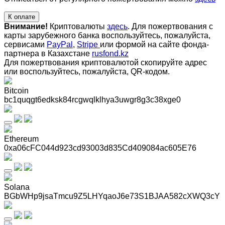
К оплате
Внимание!
Криптовалюты
здесь
. Для пожертвования с
карты зарубежного банка воспользуйтесь, пожалуйста,
сервисами
PayPal
,
Stripe
или формой на сайте фонда-
партнера в Казахстане
rusfond.kz
Для пожертвования криптовалютой скопируйте адрес
или воспользуйтесь, пожалуйста, QR-кодом
.
Bitcoin
bc1quqgt6edksk84rcgwqlklhya3uwgr8g3c38xge0
Ethereum
0xa06cFC044d923cd93003d835Cd409084ac605E76
Solana
BGbWHp9jsaTmcu9Z5LHYqaoJ6e73S1BJAA582cXWQ3cY