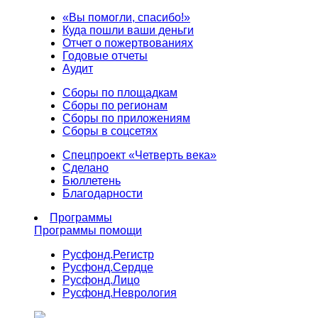
«Вы помогли, спасибо!»
Куда пошли ваши деньги
Отчет о пожертвованиях
Годовые отчеты
Аудит
Сборы по площадкам
Сборы по регионам
Сборы по приложениям
Сборы в соцсетях
Спецпроект «Четверть века»
Сделано
Бюллетень
Благодарности
Программы
Программы помощи
Русфонд.
Регистр
Русфонд.
Сердце
Русфонд.
Лицо
Русфонд.
Неврология