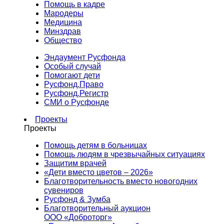
Помощь в кадре
Мародеры
Медицина
Минздрав
Общество
Эндаумент Русфонда
Особый случай
Помогают дети
Русфонд.Право
Русфонд.Регистр
СМИ о Русфонде
Проекты
Проекты
Помощь детям в больницах
Помощь людям в чрезвычайных ситуациях
Защитим врачей
«Дети вместо цветов – 2026»
Благотворительность вместо новогодних
сувениров
Русфонд & Зумба
Благотворительный аукцион
ООО «Доброторг»