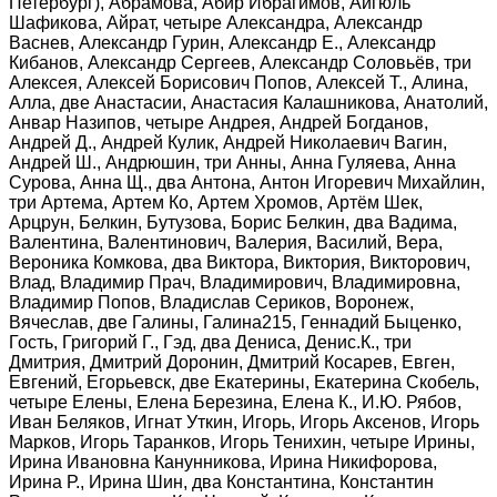
Петербург), Абрамова, Абир Ибрагимов, Айгюль
Шафикова, Айрат, четыре Александра, Александр
Васнев, Александр Гурин, Александр Е., Александр
Кибанов, Александр Сергеев, Александр Соловьёв, три
Алексея, Алексей Борисович Попов, Алексей Т., Алина,
Алла, две Анастасии, Анастасия Калашникова, Анатолий,
Анвар Назипов, четыре Андрея, Андрей Богданов,
Андрей Д., Андрей Кулик, Андрей Николаевич Вагин,
Андрей Ш., Андрюшин, три Анны, Анна Гуляева, Анна
Сурова, Анна Щ., два Антона, Антон Игоревич Михайлин,
три Артема, Артем Ко, Артем Хромов, Артём Шек,
Арцрун, Белкин, Бутузова, Борис Белкин, два Вадима,
Валентина, Валентинович, Валерия, Василий, Вера,
Вероника Комкова, два Виктора, Виктория, Викторович,
Влад, Владимир Прач, Владимирович, Владимировна,
Владимир Попов, Владислав Сериков, Воронеж,
Вячеслав, две Галины, Галина215, Геннадий Быценко,
Гость, Григорий Г., Гэд, два Дениса, Денис.К., три
Дмитрия, Дмитрий Доронин, Дмитрий Косарев, Евген,
Евгений, Егорьевск, две Екатерины, Екатерина Скобель,
четыре Елены, Елена Березина, Елена К., И.Ю. Рябов,
Иван Беляков, Игнат Уткин, Игорь, Игорь Аксенов, Игорь
Марков, Игорь Таранков, Игорь Тенихин, четыре Ирины,
Ирина Ивановна Канунникова, Ирина Никифорова,
Ирина Р., Ирина Шин, два Константина, Константин