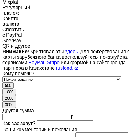
Mixplat
Регулярный
платеж
Крипто-
валюта
Оплатить
c PayPal
SberPay
QR и другое
Внимание!
Криптовалюты
здесь
. Для пожертвования с
карты зарубежного банка воспользуйтесь, пожалуйста,
сервисами
PayPal
,
Stripe
или формой на сайте фонда-
партнера в Казахстане
rusfond.kz
Кому помочь?
500
1000
2000
3000
Другая сумма
₽
Как вас зовут?
Ваши комментарии и пожелания