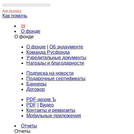
Для бизнеса
Как помочь
29
О фонде
О фонде
О фонде
|
Об эндаументе
Команда Русфонда
Учредительные документы
Награды и благодарности
Подписка на новости
Подарочные сертификаты
Баннеры
Договор
PDF-архив Ъ
PDF
|
Видео
Контакты и реквизиты
Мобильные приложения
Отчеты
Отчеты