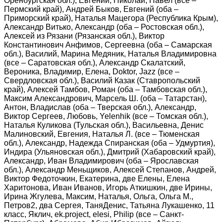
Оренбургская обл.), Евгений, Николай, Павел (все –
Пермский край), Андрей Быков, Евгений (оба –
Приморский край), Наталья Мацегора (Республика Крым),
Александр Витько, Александр (оба – Ростовская обл.),
Алексей из Рязани (Рязанская обл.), Виктор
Константинович Анфимов, Сергеевна (оба – Самарская
обл.), Василий, Марина Медяник, Наталья Владимировна
(все – Саратовская обл.), Александр Скалатский,
Вероника, Владимир, Елена, Doktor, Jazz (все –
Свердловская обл.), Василий Казак (Ставропольский
край), Алексей Тамбов, Роман (оба – Тамбовская обл.),
Максим Александрович, Марсель Ш. (оба – Татарстан),
Антон, Владислав (оба – Тверская обл.), Александр,
Виктор Сергеев, Любовь, Yelenhik (все – Томская обл.),
Наталья Куликова (Тульская обл.), Васильевна, Денис
Малиновский, Евгения, Наталья Л. (все – Тюменская
обл.), Александр, Надежда Спиранская (оба – Удмуртия),
Индира (Ульяновская обл.), Дмитрий (Хабаровский край),
Александр, Иван Владимирович (оба – Ярославская
обл.), Александр Меньщиков, Алексей Степанов, Андрей,
Виктор Федоточкин, Екатерина, две Елены, Елена
Харитонова, Иван Иванов, Игорь Аткишкин, две Ирины,
Ирина Жгулева, Максим, Наталья, Ольга, Ольга М.,
Петров2, два Сергея, ТаняДенис, Татьяна Лукашенко, 11
класс, Яклич, ek.project, elesi, Philip (все – Санкт-