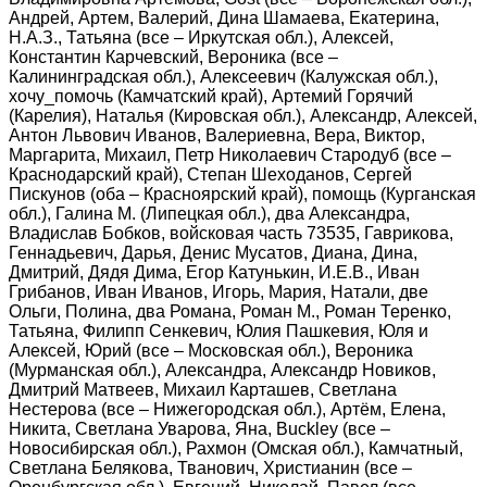
Андрей, Артем, Валерий, Дина Шамаева, Екатерина,
Н.А.З., Татьяна (все – Иркутская обл.), Алексей,
Константин Карчевский, Вероника (все –
Калининградская обл.), Алексеевич (Калужская обл.),
хочу_помочь (Камчатский край), Артемий Горячий
(Карелия), Наталья (Кировская обл.), Александр, Алексей,
Антон Львович Иванов, Валериевна, Вера, Виктор,
Маргарита, Михаил, Петр Николаевич Стародуб (все –
Краснодарский край), Степан Шеходанов, Сергей
Пискунов (оба – Красноярский край), помощь (Курганская
обл.), Галина М. (Липецкая обл.), два Александра,
Владислав Бобков, войсковая часть 73535, Гаврикова,
Геннадьевич, Дарья, Денис Мусатов, Диана, Дина,
Дмитрий, Дядя Дима, Егор Катунькин, И.Е.В., Иван
Грибанов, Иван Иванов, Игорь, Мария, Натали, две
Ольги, Полина, два Романа, Роман М., Роман Теренко,
Татьяна, Филипп Сенкевич, Юлия Пашкевия, Юля и
Алексей, Юрий (все – Московская обл.), Вероника
(Мурманская обл.), Александра, Александр Новиков,
Дмитрий Матвеев, Михаил Карташев, Светлана
Нестерова (все – Нижегородская обл.), Артём, Елена,
Никита, Светлана Уварова, Яна, Buckley (все –
Новосибирская обл.), Рахмон (Омская обл.), Камчатный,
Светлана Белякова, Тванович, Христианин (все –