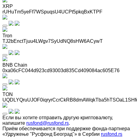
XRP
rUHuTm5yeFf7WSpuqsU4UCPt5pkqBxKTPF
Tron
TJ2bEnctTjuu4LWgv7SyUdNQ8sHW6ACywT
BNB Chain
0xa06cFC044d923cd93003d835Cd409084ac605E76
TON
UQDLYQruUJOF0iqryrCcrCkRB8dmAWqkTba5hTSOaL1SHf
Если вы хотите отправить другую криптовалюту,
напишите
rusfond@rusfond.rs
.
Приём обеспечивается при поддержке фонда-партнера
«Удружење "Русфонд Београд"» в Сербии
rusfond.rs