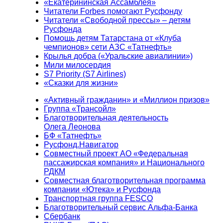
«Екатерининская Ассамблея»
Читатели Forbes помогают Русфонду
Читатели «Свободной прессы» – детям
Русфонда
Помощь детям Татарстана от «Клуба
чемпионов» сети АЗС «Татнефть»
Крылья добра («Уральские авиалинии»)
Мили милосердия
S7 Priority (S7 Airlines)
«Сказки для жизни»
«Активный гражданин» и «Миллион призов»
Группа «Трансойл»
Благотворительная деятельность
Олега Леонова
БФ «Татнефть»
Русфонд.Навигатор
Совместный проект АО «Федеральная
пассажирская компания» и Национального
РДКМ
Совместная благотворительная программа
компании «Ютека» и Русфонда
Транспортная группа FESCO
Благотворительный сервис Альфа-Банка
Сбербанк