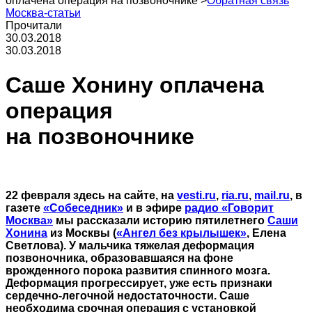
оплачена операция на позвоночнике
>
Обратная связь
Москва-статьи
Прочитали
30.03.2018
30.03.2018
Саше Хонину оплачена
операция
на позвоночнике
22 февраля здесь на сайте, на
vesti.ru
,
ria.ru
,
mail.ru
, в
газете
«Собеседник»
и в эфире
радио «Говорит
Москва»
мы рассказали историю пятилетнего
Саши
Хонина
из Москвы (
«Ангел без крылышек»
, Елена
Светлова). У мальчика тяжелая деформация
позвоночника, образовавшаяся на фоне
врожденного порока развития спинного мозга.
Деформация прогрессирует, уже есть признаки
сердечно-легочной недостаточности. Саше
необходима срочная операция с установкой