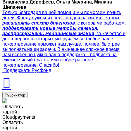
Владислав Дорофеев, Ольга Маурина, Милана
Шипачева
Только благодаря вашей помощи мы помогаем лечить
детей. Фонду нужны и средства для развития – чтобы
расширять спектр диагнозов
, с которыми работаем,
поддерживать новые методы лечения,
распространять медицинские знания
, за качество и
достоверность которых мы ручаемся. Любое ваше
пожертвование поможет нам лучше, полнее, быстрее
выполнять наши задачи. В нынешнее сложное время
нам особенно нужна ваша поддержка – подписка на
ежемесячный платеж или любое разовое
пожертвование. Спасибо!
Поддержать Русфонд
Рубрикатор
Оплатить
картой
Cloudpayments
Оплатить
картой