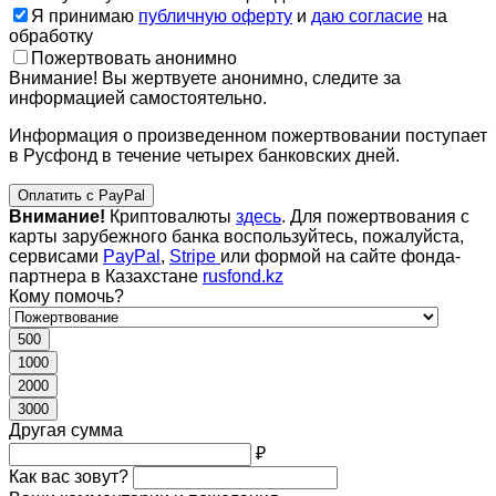
Я принимаю
публичную оферту
и
даю согласие
на
обработку
Пожертвовать анонимно
Внимание! Вы жертвуете анонимно, следите за
информацией самостоятельно.
Информация о произведенном пожертвовании поступает
в Русфонд в течение четырех банковских дней.
Оплатить с PayPal
Внимание!
Криптовалюты
здесь
. Для пожертвования с
карты зарубежного банка воспользуйтесь, пожалуйста,
сервисами
PayPal
,
Stripe
или формой на сайте фонда-
партнера в Казахстане
rusfond.kz
Кому помочь?
500
1000
2000
3000
Другая сумма
₽
Как вас зовут?