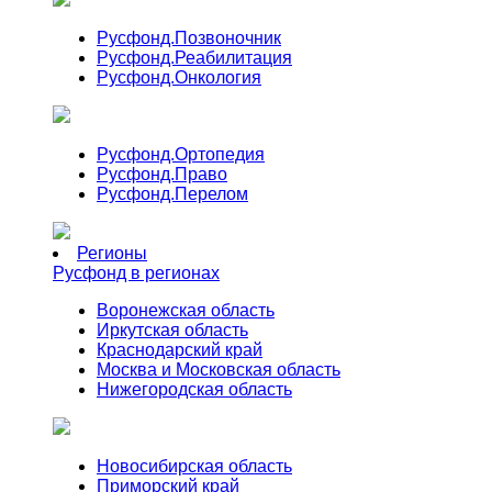
Русфонд.
Позвоночник
Русфонд.
Реабилитация
Русфонд.
Онкология
Русфонд.
Ортопедия
Русфонд.
Право
Русфонд.
Перелом
Регионы
Русфонд в регионах
Воронежская область
Иркутская область
Краснодарский край
Москва и Московская область
Нижегородская область
Новосибирская область
Приморский край