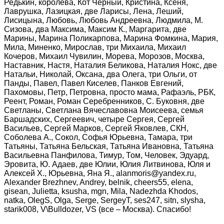
Редькин, королева, Кот Черный, Кристина, Ксеня,
Лаврушка, Лазицкая, две Ларисы, Лена, Леший,
Лисицына, Любовь, Любовь Андреевна, Людмила, М.
Сизова, два Максима, Максим К., Маргарита, две
Марины, Марина Поликарпова, Марина Фомкина, Мария,
Мила, Миненко, Мирослав, три Михаила, Михаил
Кочеров, Михаил Чувилин, Морева, Морозов, Москва,
Наставник, Настя, Наталия Беликова, Наталия Нокс, две
Натальи, Николай, Оксана, два Олега, три Ольги, от
Панды, Павел, Павел Киселев, Панков Евгений,
Пахомовы, Петр, Петровна, просто мама, Рафаэль, РБК,
Реент, Роман, Роман Серебренников, С. Буковня, две
Светланы, Светлана Вячеславовна Моисеева, семья
Баршадских, Сергеевич, четыре Сергея, Сергей
Васильев, Сергей Марков, Сергей Яковлев, СКН,
Соболева А., Сокол, Софья Юрьевна, Тамара, три
Татьяны, Татьяна Бельская, Татьяна Ивановна, Татьяна
Васильевна Панфилова, Тимур, Том, Человек, Эдуард,
Эровита, Ю. Адаев, две Юлии, Юлия Литвинова, Юля и
Алексей Х., Юрьевна, Яна Я., alanmoris@yandex.ru,
Alexander Brezhnev, Andrey, belnik, cheers55, elena,
gisean, Julietta, ksusha, mgn, Mila, Nadezhda Khodos,
natka, OlegS, Olga, Serge, SergeyT, ses247, sitn, slysha,
starik008, V\Bulldozer, VS (все – Москва). Спасибо!