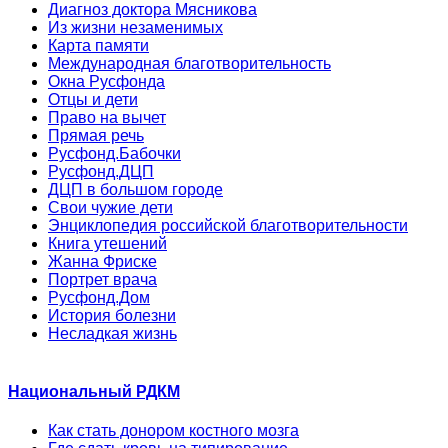
Диагноз доктора Мясникова
Из жизни незаменимых
Карта памяти
Международная благотворительность
Окна Русфонда
Отцы и дети
Право на вычет
Прямая речь
Русфонд.Бабочки
Русфонд.ДЦП
ДЦП в большом городе
Свои чужие дети
Энциклопедия российской благотворительности
Книга утешений
Жанна Фриске
Портрет врача
Русфонд.Дом
История болезни
Несладкая жизнь
Национальный РДКМ
Как стать донором костного мозга