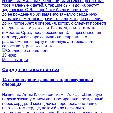
Из письма Миланы Чеченовой, мамы Эльнары: «У нас
трое маленьких детей. Старшие сын и дочка растут
здоровыми. С Эльнарой все было иначе: еще
до ее рождения УЗИ выявило тяжелую сердечную
аномалию. Местные врачи сказали, что для спасения
дочки потребуется операция, которую следует провести
в первые же сутки жизни. Рекомендовали рожать
в Москве. Сразу после рождения Эльнары опасения
подтвердились: врачи выявили неправильно
расположенные аорту и легочную артерию, а это
серьезная угроза жизни...» →
19 июня
Москва-акции
Сердце не справляется
14-летнюю девочку спасет эндоваскулярная
операция
Из письма Анны Клочковой, мамы Алисы: «В первую
неделю жизни у Алисы диагностировали врожденный
порок сердца. В месяц дочка перенесла операцию
на открытом сердце, потом было несколько
эндоваскулярных операций. Два года назад читатели