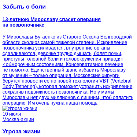
Забыть о боли
13-летнюю Мирославу спасет операция
на позвоночнике
У Мирославы Бугаенко из Старого Оскола Белгородской
области сколиоз самой тяжелой степени. Искривление
позвоночника усиливается, внутренние органы
сдавливаются, девочке трудно дышать, болят почки,
приступы головной боли и головокружения приводят
к обморочным состояниям. Консервативное лечение
не помогло. Единственный шанс избавить Мирославу
от мучений – только операция. Московские хирурги
берутся провести ее по новой технологии VBT (Vertebral
Body Tethering), которая поможет устранить искривление,
сохранив подвижность позвоночника. Но у мамы
Мирославы нет двух миллионов с лишним, чтоб оплатить
операцию. Им очень нужна наша помощь. →
10 июля
Москва-акции
Угроза жизни