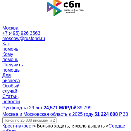
Москва
+7 (495) 926 3563
moscow@rusfond.ru
Как
помочь
Кому
помочь
Получить
помощь
Для
бизнеса
Особый
случай
Статьи,
новости
Русфонд за 29 лет
24,571 МЛРД ₽
39 799
Москва и Московская область в 2025 году
51 224 808 ₽
33
Крест-накрест
<
Больно ходить, тяжело дышать
>
Сердце