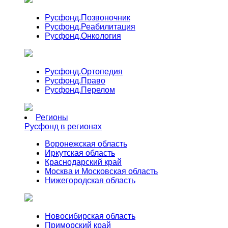
Русфонд.
Позвоночник
Русфонд.
Реабилитация
Русфонд.
Онкология
Русфонд.
Ортопедия
Русфонд.
Право
Русфонд.
Перелом
Регионы
Русфонд в регионах
Воронежская область
Иркутская область
Краснодарский край
Москва и Московская область
Нижегородская область
Новосибирская область
Приморский край