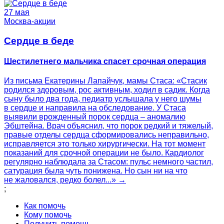
27 мая
Москва-акции
Сердце в беде
Шестилетнего мальчика спасет срочная операция
Из письма Екатерины Лапайчук, мамы Стаса: «Стасик
родился здоровым, рос активным, ходил в садик. Когда
сыну было два года, педиатр услышала у него шумы
в сердце и направила на обследование. У Стаса
выявили врожденный порок сердца – аномалию
Эбштейна. Врач объяснил, что порок редкий и тяжелый,
правые отделы сердца сформировались неправильно,
исправляется это только хирургически. На тот момент
показаний для срочной операции не было. Кардиолог
регулярно наблюдала за Стасом: пульс немного частил,
сатурация была чуть понижена. Но сын ни на что
не жаловался, редко болел...» →
;
Как помочь
Кому помочь
Получить помощь