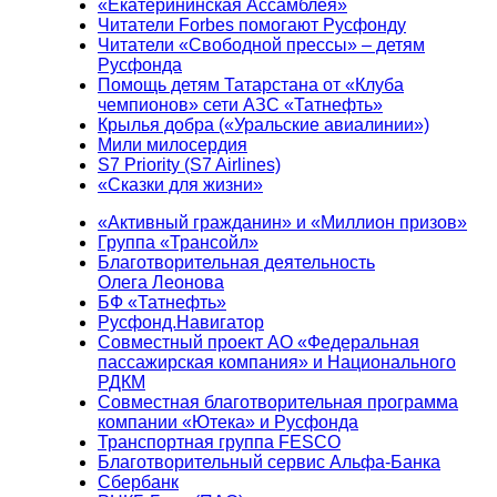
«Екатерининская Ассамблея»
Читатели Forbes помогают Русфонду
Читатели «Свободной прессы» – детям
Русфонда
Помощь детям Татарстана от «Клуба
чемпионов» сети АЗС «Татнефть»
Крылья добра («Уральские авиалинии»)
Мили милосердия
S7 Priority (S7 Airlines)
«Сказки для жизни»
«Активный гражданин» и «Миллион призов»
Группа «Трансойл»
Благотворительная деятельность
Олега Леонова
БФ «Татнефть»
Русфонд.Навигатор
Совместный проект АО «Федеральная
пассажирская компания» и Национального
РДКМ
Совместная благотворительная программа
компании «Ютека» и Русфонда
Транспортная группа FESCO
Благотворительный сервис Альфа-Банка
Сбербанк