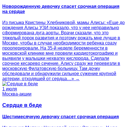
Новорожденную девочку спасет срочная операция
на сердце
Из письма Кристины Хлебниковой, мамы Алисы: «Еще до
рождения Алисы УЗИ показало, что у нее неправильно
сформирована дуга аорты. Врачи сказали, что это
тяжелый порок развития и поэтому рожать мне лучше в
Москве, чтобы в случае необходимости ребенка сразу
прооперировали. На 35-й неделе беременности в
московской клинике мне провели кардиотокографию и
выявили у малышки нехватку кислорода. Сделали
срочное кесарево сечение. Алису сразу же перевезли в
московскую Филатовскую больницу. Там дочку
обследовали и обнаружили сильное сужение крупной
артерии, отходящей от сердца…» →
1 июля
Москва-акции
Сердце в беде
Шестимесячную девочку спасет срочная операция