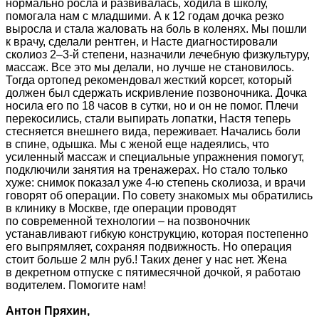
нормально росла и развивалась, ходила в школу,
помогала нам с младшими. А к 12 годам дочка резко
выросла и стала жаловать на боль в коленях. Мы пошли
к врачу, сделали рентген, и Насте диагностировали
сколиоз 2–3-й степени, назначили лечебную физкультуру,
массаж. Все это мы делали, но лучше не становилось.
Тогда ортопед рекомендовал жесткий корсет, который
должен был сдержать искривление позвоночника. Дочка
носила его по 18 часов в сутки, но и он не помог. Плечи
перекосились, стали выпирать лопатки, Настя теперь
стесняется внешнего вида, переживает. Начались боли
в спине, одышка. Мы с женой еще надеялись, что
усиленный массаж и специальные упражнения помогут,
подключили занятия на тренажерах. Но стало только
хуже: снимок показал уже 4-ю степень сколиоза, и врачи
говорят об операции. По совету знакомых мы обратились
в клинику в Москве, где операции проводят
по современной технологии – на позвоночник
устанавливают гибкую конструкцию, которая постепенно
его выпрямляет, сохраняя подвижность. Но операция
стоит больше 2 млн руб.! Таких денег у нас нет. Жена
в декретном отпуске с пятимесячной дочкой, я работаю
водителем. Помогите нам!
Антон Пряхин,