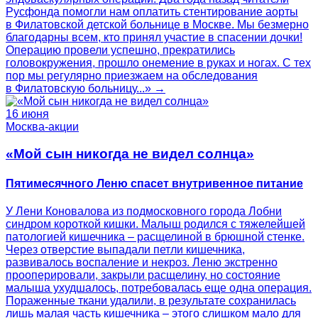
Русфонда помогли нам оплатить стентирование аорты
в Филатовской детской больнице в Москве. Мы безмерно
благодарны всем, кто принял участие в спасении дочки!
Операцию провели успешно, прекратились
головокружения, прошло онемение в руках и ногах. С тех
пор мы регулярно приезжаем на обследования
в Филатовскую больницу...» →
16 июня
Москва-акции
«Мой сын никогда не видел солнца»
Пятимесячного Леню спасет внутривенное питание
У Лени Коновалова из подмосковного города Лобни
синдром короткой кишки. Малыш родился с тяжелейшей
патологией кишечника – расщелиной в брюшной стенке.
Через отверстие выпадали петли кишечника,
развивалось воспаление и некроз. Леню экстренно
прооперировали, закрыли расщелину, но состояние
малыша ухудшалось, потребовалась еще одна операция.
Пораженные ткани удалили, в результате сохранилась
лишь малая часть кишечника – этого слишком мало для