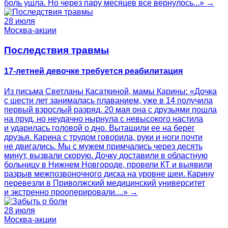
боль ушла. Но через пару месяцев все вернулось...» →
28 июля
Москва-акции
Последствия травмы
17-летней девочке требуется реабилитация
Из письма Светланы Касаткиной, мамы Карины: «Дочка
с шести лет занималась плаванием, уже в 14 получила
первый взрослый разряд. 20 мая она с друзьями пошла
на пруд, но неудачно нырнула с невысокого настила
и ударилась головой о дно. Вытащили ее на берег
друзья. Карина с трудом говорила, руки и ноги почти
не двигались. Мы с мужем примчались через десять
минут, вызвали скорую. Дочку доставили в областную
больницу в Нижнем Новгороде, провели КТ и выявили
разрыв межпозвоночного диска на уровне шеи. Карину
перевезли в Приволжский медицинский университет
и экстренно прооперировали....» →
28 июля
Москва-акции