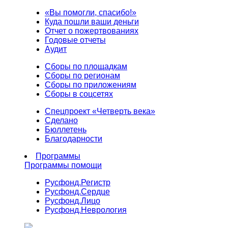
«Вы помогли, спасибо!»
Куда пошли ваши деньги
Отчет о пожертвованиях
Годовые отчеты
Аудит
Сборы по площадкам
Сборы по регионам
Сборы по приложениям
Сборы в соцсетях
Спецпроект «Четверть века»
Сделано
Бюллетень
Благодарности
Программы
Программы помощи
Русфонд.
Регистр
Русфонд.
Сердце
Русфонд.
Лицо
Русфонд.
Неврология