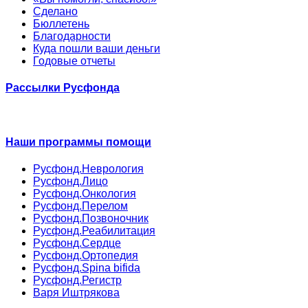
Сделано
Бюллетень
Благодарности
Куда пошли ваши деньги
Годовые отчеты
Рассылки Русфонда
Наши программы помощи
Русфонд.Неврология
Русфонд.Лицо
Русфонд.Онкология
Русфонд.Перелом
Русфонд.Позвоночник
Русфонд.Реабилитация
Русфонд.Сердце
Русфонд.Ортопедия
Русфонд.Spina bifida
Русфонд.Регистр
Варя Иштрякова