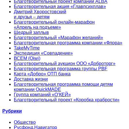
Благотворительный проект компании ALBA
Благотворительная акция «Главпсихплав»
Дмитрий Хворостовский
и друзья – детям
Благотворительный онлайн‑марафон
«Апрель на подъеме»
Щедрый заплыв
Благотворительный «Марафон желаний»
Благотворительная программа компании «Флора»
TakeMyTime
Экспедиция «Совпадение»
ВСЕМ (Qiwi)
Благотворительный аукцион ООО «Доброторг»
Благотворительная программа группы PBF
Карта «Добро» ОТП банка
Доставка жизни
Благотворительная программа помощи детям
компании QuickMADE
Группа компаний «О’КЕЙ»
Благотворительный проект «Коробка храбрости»
Рубрики
Общество
Русфонд.Навигатор