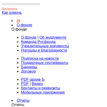
Для бизнеса
Как помочь
29
О фонде
О фонде
О фонде
|
Об эндаументе
Команда Русфонда
Учредительные документы
Награды и благодарности
Подписка на новости
Подарочные сертификаты
Баннеры
Договор
PDF-архив Ъ
PDF
|
Видео
Контакты и реквизиты
Мобильные приложения
Отчеты
Отчеты