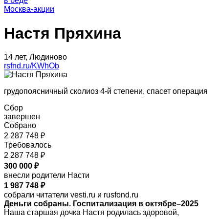
в беде
Москва-акции
Настя Пряхина
14 лет, Людиново
rsfnd.ru/KWhOb
грудопоясничный сколиоз 4-й степени, спасет операция
Сбор
завершен
Собрано
2 287 748 ₽
Требовалось
2 287 748 ₽
300 000 ₽
внесли родители Насти
1 987 748 ₽
собрали читатели vesti.ru и rusfond.ru
Деньги собраны. Госпитализация в октябре–2025
Наша старшая дочка Настя родилась здоровой,