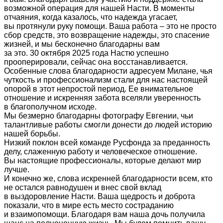
возможной операция для нашей Насти. В моменты
отчаяния, когда казалось, что надежда угасает,
вы протянули руку помощи. Ваша работа – это не просто
сбор средств, это возвращение надежды, это спасение
жизней, и мы бесконечно благодарны вам
за это. 30 октября 2025 года Настю успешно
прооперировали, сейчас она восстанавливается.
Особенные слова благодарности адресуем Милане, чья
чуткость и профессионализм стали для нас настоящей
опорой в этот непростой период. Ее внимательное
отношение и искренняя забота вселяли уверенность
в благополучном исходе.
Мы безмерно благодарны фотографу Евгении, чьи
талантливые работы смогли донести до людей историю
нашей борьбы.
Низкий поклон всей команде Русфонда за преданность
делу, слаженную работу и человеческое отношение.
Вы настоящие профессионалы, которые делают мир
лучше.
И конечно же, слова искренней благодарности всем, кто
не остался равнодушен и внес свой вклад
в выздоровление Насти. Ваша щедрость и доброта
показали, что в мире есть место состраданию
и взаимопомощи. Благодаря вам наша дочь получила