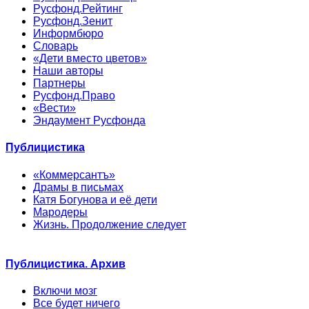
Русфонд.Рейтинг
Русфонд.Зенит
Информбюро
Словарь
«Дети вместо цветов»
Наши авторы
Партнеры
Русфонд.Право
«Вести»
Эндаумент Русфонда
Публицистика
«Коммерсантъ»
Драмы в письмах
Катя Богунова и её дети
Мародеры
Жизнь. Продолжение следует
Публицистика. Архив
Включи мозг
Все будет ничего