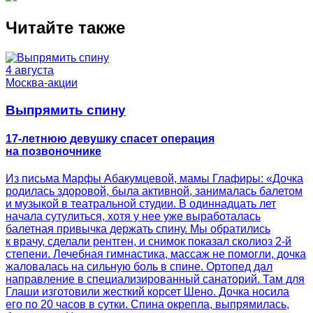
Читайте также
4 августа
Москва-акции
Выпрямить спину
17-летнюю девушку спасет операция
на позвоночнике
Из письма Марфы Абакумцевой, мамы Глафиры: «Дочка
родилась здоровой, была активной, занималась балетом
и музыкой в театральной студии. В одиннадцать лет
начала сутулиться, хотя у нее уже выработалась
балетная привычка держать спину. Мы обратились
к врачу, сделали рентген, и снимок показал сколиоз 2-й
степени. Лечебная гимнастика, массаж не помогли, дочка
жаловалась на сильную боль в спине. Ортопед дал
направление в специализированный санаторий. Там для
Глаши изготовили жесткий корсет Шено. Дочка носила
его по 20 часов в сутки. Спина окрепла, выпрямилась,