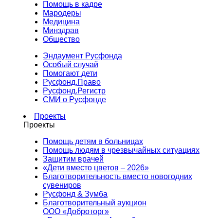
Помощь в кадре
Мародеры
Медицина
Минздрав
Общество
Эндаумент Русфонда
Особый случай
Помогают дети
Русфонд.Право
Русфонд.Регистр
СМИ о Русфонде
Проекты
Проекты
Помощь детям в больницах
Помощь людям в чрезвычайных ситуациях
Защитим врачей
«Дети вместо цветов – 2026»
Благотворительность вместо новогодних
сувениров
Русфонд & Зумба
Благотворительный аукцион
ООО «Доброторг»