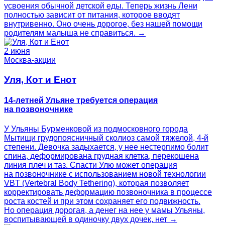
усвоения обычной детской еды. Теперь жизнь Лени
полностью зависит от питания, которое вводят
внутривенно. Оно очень дорогое, без нашей помощи
родителям малыша не справиться. →
2 июня
Москва-акции
Уля, Кот и Енот
14-летней Ульяне требуется операция
на позвоночнике
У Ульяны Бурменковой из подмосковного города
Мытищи грудопоясничный сколиоз самой тяжелой, 4-й
степени. Девочка задыхается, у нее нестерпимо болит
спина, деформирована грудная клетка, перекошена
линия плеч и таз. Спасти Улю может операция
на позвоночнике с использованием новой технологии
VBT (Vertebral Body Tethering), которая позволяет
корректировать деформацию позвоночника в процессе
роста костей и при этом сохраняет его подвижность.
Но операция дорогая, а денег на нее у мамы Ульяны,
воспитывающей в одиночку двух дочек, нет →