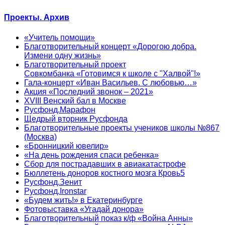
Проекты. Архив
«Учитель помощи»
Благотворительный концерт «Дорогою добра.
Измени одну жизнь»
Благотворительный проект
Совкомбанка «Готовимся к школе с "Халвой"!»
Гала-концерт «Иван Васильев. С любовью…»
Акция «Последний звонок – 2021»
XVIII Венский бал в Москве
Русфонд.Марафон
Щедрый вторник Русфонда
Благотворительные проекты учеников школы №867
(Москва)
«Бронницкий ювелир»
«На день рождения спаси ребенка»
Сбор для пострадавших в авиакатастрофе
Бюллетень доноров костного мозга Кровь5
Русфонд.Зенит
Русфонд.Ironstar
«Будем жить!» в Екатеринбурге
Фотовыставка «Угадай донора»
Благотворительный показ к/ф «Война Анны»