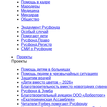
Помощь в кадре
Мародеры
Медицина
Минздрав
Общество
Эндаумент Русфонда
Особый случай
Помогают дети
Русфонд.Право
Русфонд.Регистр
СМИ о Русфонде
Проекты
Проекты
Помощь детям в больницах
Помощь людям в чрезвычайных ситуациях
Защитим врачей
«Дети вместо цветов – 2026»
Благотворительность вместо новогодних сувен
Русфонд & Зумба
Благотворительный аукцион ООО «Доброторг»
«Екатерининская Ассамблея»
Читатели Forbes помогают Русфонду