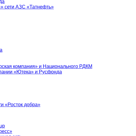
да
в» сети АЗС «Татнефть»
а
рская компания» и Национального РДКМ
пании «Ютека» и Русфонда
и «Росток добра»
up
ресс»