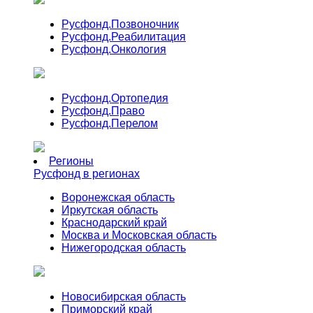
Русфонд.
Позвоночник
Русфонд.
Реабилитация
Русфонд.
Онкология
Русфонд.
Ортопедия
Русфонд.
Право
Русфонд.
Перелом
Регионы
Русфонд в регионах
Воронежская область
Иркутская область
Краснодарский край
Москва и Московская область
Нижегородская область
Новосибирская область
Приморский край