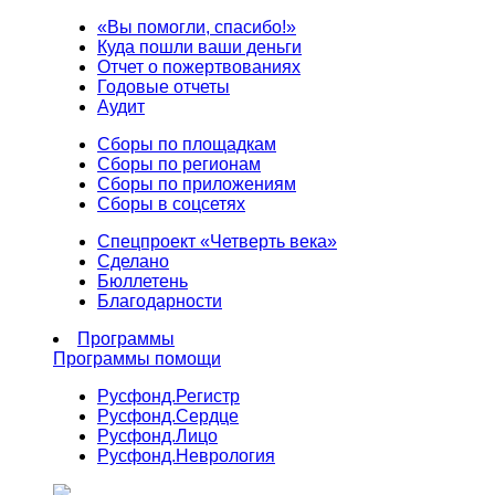
«Вы помогли, спасибо!»
Куда пошли ваши деньги
Отчет о пожертвованиях
Годовые отчеты
Аудит
Сборы по площадкам
Сборы по регионам
Сборы по приложениям
Сборы в соцсетях
Спецпроект «Четверть века»
Сделано
Бюллетень
Благодарности
Программы
Программы помощи
Русфонд.
Регистр
Русфонд.
Сердце
Русфонд.
Лицо
Русфонд.
Неврология