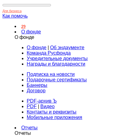
Для бизнеса
Как помочь
29
О фонде
О фонде
О фонде
|
Об эндаументе
Команда Русфонда
Учредительные документы
Награды и благодарности
Подписка на новости
Подарочные сертификаты
Баннеры
Договор
PDF-архив Ъ
PDF
|
Видео
Контакты и реквизиты
Мобильные приложения
Отчеты
Отчеты