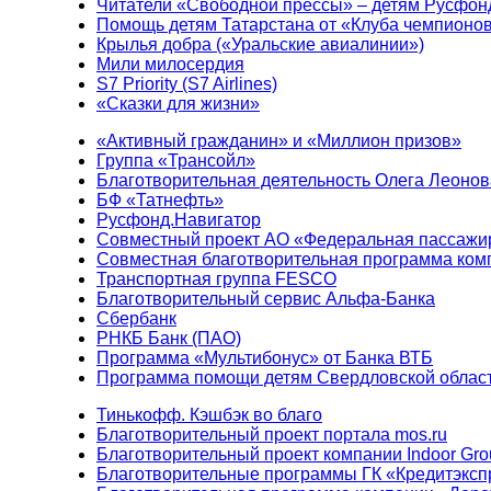
Читатели «Свободной прессы» – детям Русфон
Помощь детям Татарстана от «Клуба чемпионо
Крылья добра («Уральские авиалинии»)
Мили милосердия
S7 Priority (S7 Airlines)
«Сказки для жизни»
«Активный гражданин» и «Миллион призов»
Группа «Трансойл»
Благотворительная деятельность Олега Леонов
БФ «Татнефть»
Русфонд.Навигатор
Совместный проект АО «Федеральная пассажи
Совместная благотворительная программа ком
Транспортная группа FESCO
Благотворительный сервис Альфа-Банка
Сбербанк
РНКБ Банк (ПАО)
Программа «Мультибонус» от Банка ВТБ
Программа помощи детям Свердловской област
Тинькофф. Кэшбэк во благо
Благотворительный проект портала mos.ru
Благотворительный проект компании Indoor Gro
Благотворительные программы ГК «Кредитэксп