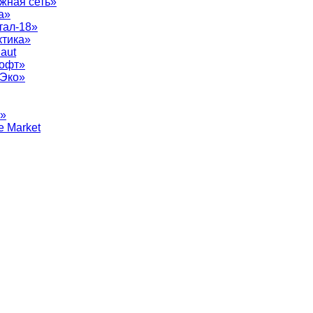
жная сеть»
а»
тал-18»
ктика»
aut
софт»
рЭко»
т»
e Market