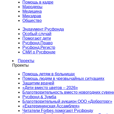
Помощь в кадре
Мародеры
Медицина
Минздрав
Общество
Эндаумент Русфонда
Особый случай
Помогают дети
Русфонд.Право
Русфонд.Регистр
СМИ о Русфонде
Проекты
Проекты
Помощь детям в больницах
Помощь людям в чрезвычайных ситуациях
Защитим врачей
«Дети вместо цветов – 2026»
Благотворительность вместо новогодних сувен
Русфонд & Зумба
Благотворительный аукцион ООО «Доброторг»
«Екатерининская Ассамблея»
Читатели Forbes помогают Русфонду