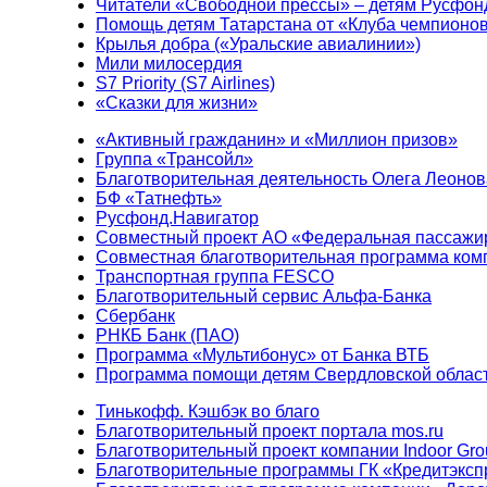
Читатели «Свободной прессы» – детям Русфон
Помощь детям Татарстана от «Клуба чемпионо
Крылья добра («Уральские авиалинии»)
Мили милосердия
S7 Priority (S7 Airlines)
«Сказки для жизни»
«Активный гражданин» и «Миллион призов»
Группа «Трансойл»
Благотворительная деятельность Олега Леонов
БФ «Татнефть»
Русфонд.Навигатор
Совместный проект АО «Федеральная пассажи
Совместная благотворительная программа ком
Транспортная группа FESCO
Благотворительный сервис Альфа-Банка
Сбербанк
РНКБ Банк (ПАО)
Программа «Мультибонус» от Банка ВТБ
Программа помощи детям Свердловской област
Тинькофф. Кэшбэк во благо
Благотворительный проект портала mos.ru
Благотворительный проект компании Indoor Gro
Благотворительные программы ГК «Кредитэксп