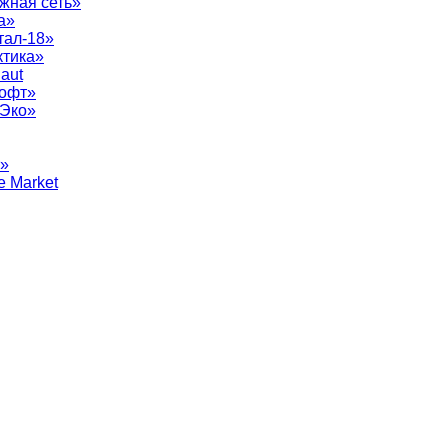
жная сеть»
а»
тал-18»
ктика»
aut
софт»
рЭко»
т»
e Market