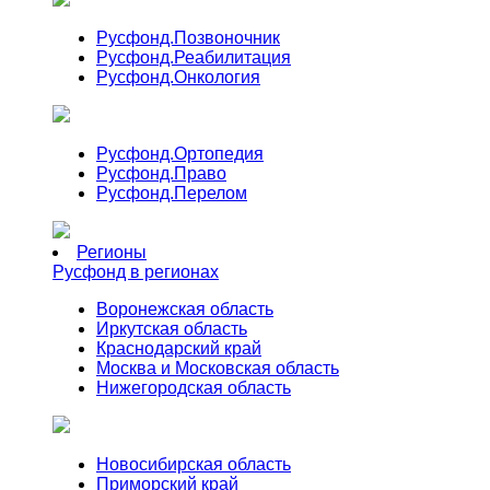
Русфонд.
Позвоночник
Русфонд.
Реабилитация
Русфонд.
Онкология
Русфонд.
Ортопедия
Русфонд.
Право
Русфонд.
Перелом
Регионы
Русфонд в регионах
Воронежская область
Иркутская область
Краснодарский край
Москва и Московская область
Нижегородская область
Новосибирская область
Приморский край