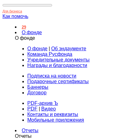
Для бизнеса
Как помочь
29
О фонде
О фонде
О фонде
|
Об эндаументе
Команда Русфонда
Учредительные документы
Награды и благодарности
Подписка на новости
Подарочные сертификаты
Баннеры
Договор
PDF-архив Ъ
PDF
|
Видео
Контакты и реквизиты
Мобильные приложения
Отчеты
Отчеты