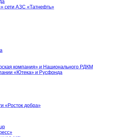
да
в» сети АЗС «Татнефть»
а
рская компания» и Национального РДКМ
пании «Ютека» и Русфонда
и «Росток добра»
up
ресс»