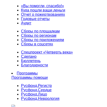
«Вы помогли, спасибо!»
Куда пошли ваши деньги
Отчет о пожертвованиях
Годовые отчеты
Аудит
Сборы по площадкам
Сборы по регионам
Сборы по приложениям
Сборы в соцсетях
Спецпроект «Четверть века»
Сделано
Бюллетень
Благодарности
Программы
Программы помощи
Русфонд.
Регистр
Русфонд.
Сердце
Русфонд.
Лицо
Русфонд.
Неврология