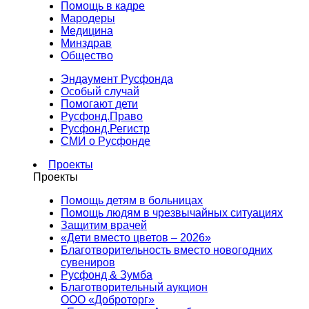
Помощь в кадре
Мародеры
Медицина
Минздрав
Общество
Эндаумент Русфонда
Особый случай
Помогают дети
Русфонд.Право
Русфонд.Регистр
СМИ о Русфонде
Проекты
Проекты
Помощь детям в больницах
Помощь людям в чрезвычайных ситуациях
Защитим врачей
«Дети вместо цветов – 2026»
Благотворительность вместо новогодних
сувениров
Русфонд & Зумба
Благотворительный аукцион
ООО «Доброторг»