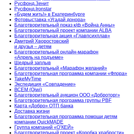
Русфонд.Зенит
Русфонд.Ironstar
«Будем жить!» в Екатеринбурге
Фотовыставка «Угадай донора»
Благотворительный показ к/ф «Война Анны»
Благотворительный проект компании ALBA
Благотворительная акция «Главпсихплав»
Дмитрий Хворостовский
и друзья – детям
Благотворительный онлайн‑марафон
«Апрель на подъеме»
Щедрый заплыв
Благотворительный «Марафон желаний»
Благотворительная программа компании «Флора»
TakeMyTime
Экспедиция «Совпадение»
ВСЕМ (Qiwi)
Благотворительный аукцион ООО «Доброторг»
Благотворительная программа группы PBF
Карта «Добро» ОТП банка
Доставка жизни
Благотворительная программа помощи детям
компании QuickMADE
Группа компаний «О’КЕЙ»
Благотворительный проект «Коробка храбрости»