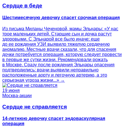
Сердце в беде
Шестимесячную девочку спасет срочная операция
Из письма Миланы Чеченовой, мамы Эльнары: «У нас
трое маленьких детей. Старшие сын и дочка растут
здоровыми. С Эльнарой все было иначе: еще
до ее рождения УЗИ выявило тяжелую сердечную
аномалию. Местные врачи сказали, что для спасения
дочки потребуется операция, которую следует провести
в первые же сутки жизни. Рекомендовали рожать
в Москве. Сразу после рождения Эльнары опасения
подтвердились: врачи выявили неправильно
расположенные аорту и легочную артерию, а это
серьезная угроза жизни...» →
19 июня
Москва-акции
Сердце не справляется
14-летнюю девочку спасет эндоваскулярная
операция