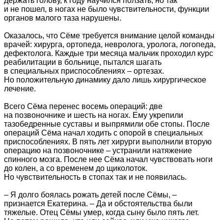
держать голову, к году научился ползать, но так
и не пошел, в ногах не было чувствительности, функции
органов малого таза нарушены.
Оказалось, что Сёме требуется внимание целой команды
врачей: хирурга, ортопеда, невролога, уролога, логопеда,
дефектолога. Каждые три месяца мальчик проходил курс
реабилитации в больнице, пытался шагать
в специальных приспособлениях – ортезах.
Но положительную динамику дало лишь хирургическое
лечение.
Всего Сёма перенес восемь операций: две
на позвоночнике и шесть на ногах. Ему укрепили
тазобедренные суставы и выпрямили обе стопы. После
операций Сёма начал ходить с опорой в специальных
приспособлениях. В пять лет хирурги выполнили вторую
операцию на позвоночнике – устранили натяжение
спинного мозга. После нее Сёма начал чувствовать ноги
до колен, а со временем до щиколоток.
Но чувствительность в стопах так и не появилась.
– Я долго боялась рожать детей после Сёмы, –
признается Екатерина. – Да и обстоятельства были
тяжелые. Отец Сёмы умер, когда сыну было пять лет.