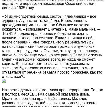
под тот, что перевозил пассажиров Сокольнической
линии в 1935 году.
– Я из многодетной семьи, сестры, племянники – все
здоровы. А у нас вот такая беда. Беременность
проходила нормально, только Сёма все не хотел
рождаться, – вспоминает Екатерина, мама мальчика. –
На 41-й неделе врачи решили больше не ждать,
назначили кесарево сечение. Едва я пришла в себя
после операции, мне говорят, что у ребенка пузырь
на пояснице – спинномозговая грыжа, ее нужно как
можно скорее удалять. Счастье, что пузырь не лопнул,
иначе было бы еще хуже, но все равно Сёма всю жизнь
будет инвалидом и, скорее всего, никогда не сможет
ходить. Врачи осторожно сказали, что ухаживать
за сыном будет сложно и если я не в силах, то могу
отказаться от ребенка. Я была просто поражена, как это
отказаться?..
На третий день жизни мальчика прооперировали. Только
в полтора месяца Сёма с мамой оказались дома.
Мрачные прогнозы врачей сбывались. Мальчик
развивался с задержкой, лишь в пять месяцев начал