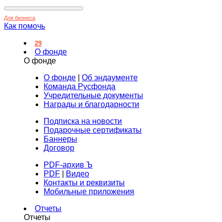
Для бизнеса
Как помочь
29
О фонде
О фонде
О фонде
|
Об эндаументе
Команда Русфонда
Учредительные документы
Награды и благодарности
Подписка на новости
Подарочные сертификаты
Баннеры
Договор
PDF-архив Ъ
PDF
|
Видео
Контакты и реквизиты
Мобильные приложения
Отчеты
Отчеты