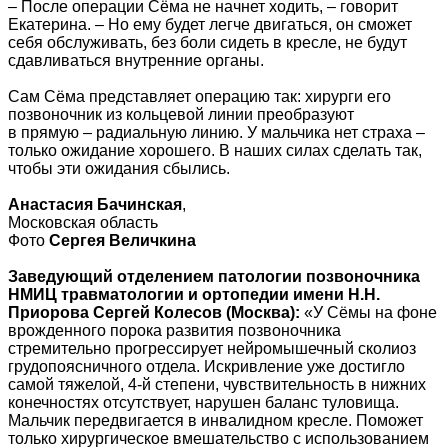
– После операции Сёма не начнет ходить, – говорит
Екатерина. – Но ему будет легче двигаться, он сможет
себя обслуживать, без боли сидеть в кресле, не будут
сдавливаться внутренние органы.
Сам Сёма представляет операцию так: хирурги его
позвоночник из кольцевой линии преобразуют
в прямую – радиальную линию. У мальчика нет страха –
только ожидание хорошего. В наших силах сделать так,
чтобы эти ожидания сбылись.
Анастасия Бачинская
,
Московская область
Фото
Сергея Величкина
Заведующий отделением патологии позвоночника
НМИЦ травматологии и ортопедии имени Н.Н.
Приорова Сергей Колесов (Москва):
«У Сёмы на фоне
врожденного порока развития позвоночника
стремительно прогрессирует нейромышечный сколиоз
грудопоясничного отдела. Искривление уже достигло
самой тяжелой, 4-й степени, чувствительность в нижних
конечностях отсутствует, нарушен баланс туловища.
Мальчик передвигается в инвалидном кресле. Поможет
только хирургическое вмешательство с использованием