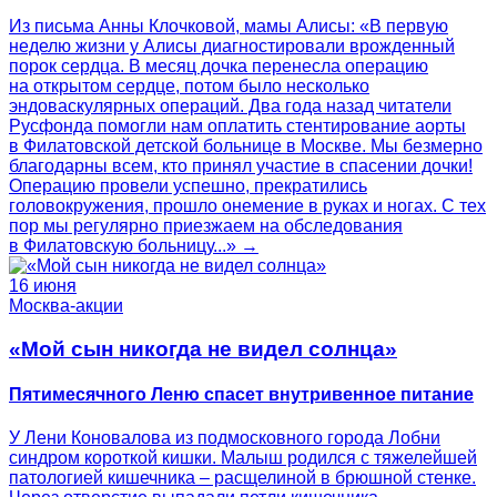
Из письма Анны Клочковой, мамы Алисы: «В первую
неделю жизни у Алисы диагностировали врожденный
порок сердца. В месяц дочка перенесла операцию
на открытом сердце, потом было несколько
эндоваскулярных операций. Два года назад читатели
Русфонда помогли нам оплатить стентирование аорты
в Филатовской детской больнице в Москве. Мы безмерно
благодарны всем, кто принял участие в спасении дочки!
Операцию провели успешно, прекратились
головокружения, прошло онемение в руках и ногах. С тех
пор мы регулярно приезжаем на обследования
в Филатовскую больницу...» →
16 июня
Москва-акции
«Мой сын никогда не видел солнца»
Пятимесячного Леню спасет внутривенное питание
У Лени Коновалова из подмосковного города Лобни
синдром короткой кишки. Малыш родился с тяжелейшей
патологией кишечника – расщелиной в брюшной стенке.