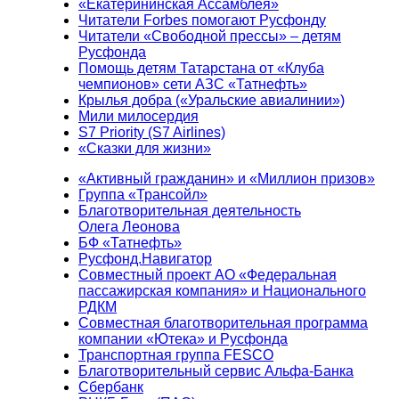
«Екатерининская Ассамблея»
Читатели Forbes помогают Русфонду
Читатели «Свободной прессы» – детям
Русфонда
Помощь детям Татарстана от «Клуба
чемпионов» сети АЗС «Татнефть»
Крылья добра («Уральские авиалинии»)
Мили милосердия
S7 Priority (S7 Airlines)
«Сказки для жизни»
«Активный гражданин» и «Миллион призов»
Группа «Трансойл»
Благотворительная деятельность
Олега Леонова
БФ «Татнефть»
Русфонд.Навигатор
Совместный проект АО «Федеральная
пассажирская компания» и Национального
РДКМ
Совместная благотворительная программа
компании «Ютека» и Русфонда
Транспортная группа FESCO
Благотворительный сервис Альфа-Банка
Сбербанк