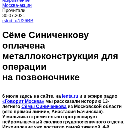
искривление
Москва-акции
Прочитали
30.07.2021
rsfnd.ru/U26BB
Сёме Синиченкову
оплачена
металлоконструкция для
операции
на позвоночнике
6 июля здесь на сайте, на
lenta.ru
и в эфире радио
«Говорит Москва»
мы рассказали историю 13-
летнего
Сёмы Синиченкова
из Московской области
(«По прямой линии», Анастасия Бачинская).
У мальчика стремительно прогрессирует
нейромышечный сколиоз грудопоясничного отдела.
Искривление уже достигло самой тяжелой, 4-й