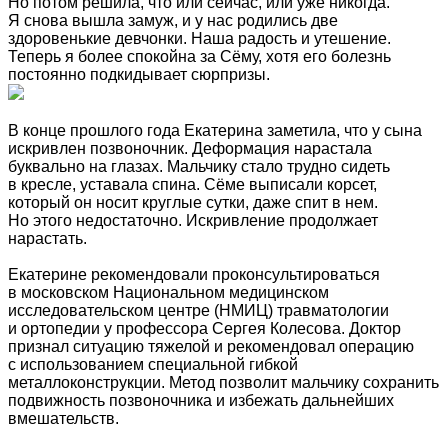
Но потом решила, что или сейчас, или уже никогда.
Я снова вышла замуж, и у нас родились две
здоровенькие девчонки. Наша радость и утешение.
Теперь я более спокойна за Сёму, хотя его болезнь
постоянно подкидывает сюрпризы.
В конце прошлого года Екатерина заметила, что у сына
искривлен позвоночник. Деформация нарастала
буквально на глазах. Мальчику стало трудно сидеть
в кресле, уставала спина. Сёме выписали корсет,
который он носит круглые сутки, даже спит в нем.
Но этого недостаточно. Искривление продолжает
нарастать.
Екатерине рекомендовали проконсультироваться
в московском Национальном медицинском
исследовательском центре (НМИЦ) травматологии
и ортопедии у профессора Сергея Колесова. Доктор
признал ситуацию тяжелой и рекомендовал операцию
с использованием специальной гибкой
металлоконструкции. Метод позволит мальчику сохранить
подвижность позвоночника и избежать дальнейших
вмешательств.