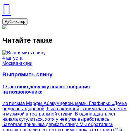
Рубрикатор
Читайте также
4 августа
Москва-акции
Выпрямить спину
17-летнюю девушку спасет операция
на позвоночнике
Из письма Марфы Абакумцевой, мамы Глафиры: «Дочка
родилась здоровой, была активной, занималась балетом
и музыкой в театральной студии. В одиннадцать лет
начала сутулиться, хотя у нее уже выработалась
балетная привычка держать спину. Мы обратились
к врачу, сделали рентген, и снимок показал сколиоз 2-й