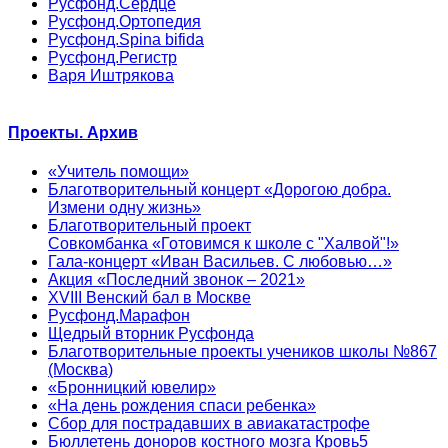
Русфонд.Сердце
Русфонд.Ортопедия
Русфонд.Spina bifida
Русфонд.Регистр
Варя Иштрякова
Проекты. Архив
«Учитель помощи»
Благотворительный концерт «Дорогою добра.
Измени одну жизнь»
Благотворительный проект
Совкомбанка «Готовимся к школе с "Халвой"!»
Гала-концерт «Иван Васильев. С любовью…»
Акция «Последний звонок – 2021»
XVIII Венский бал в Москве
Русфонд.Марафон
Щедрый вторник Русфонда
Благотворительные проекты учеников школы №867
(Москва)
«Бронницкий ювелир»
«На день рождения спаси ребенка»
Сбор для пострадавших в авиакатастрофе
Бюллетень доноров костного мозга Кровь5