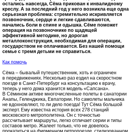
остались навсегда, Сёма прикован к инвалидному
креслу. А за последний год у него возникла еще одна
серьезная проблема: стремительно искривляется
позвоночник, сердце и легкие сдавливаются,
начались боли в спине и одышка. Сёме поможет
операция на позвоночнике по щадящей
эффективной методике, но дорогая
металлоконструкция, необходимая для операции,
государством не оплачивается. Без нашей помощи
семье с тремя детьми не справиться.
Как помочь
Сёма – бывалый путешественник, хоть и ограничен
в передвижениях. Несколько раз ездил на скоростном
поезде в Санкт-Петербург на консультацию к врачу,
теперь у него дома хранится модель «Сапсана».
В Сёмином активе многочисленные полеты в санатории
Анапы, Геленджика, Евпатории. Но самолеты мальчика
не вдохновляют, то ли дело поезда! Тут Сёма большой
эксперт. Ему известна история всех 278 станций
московского метрополитена. Он с точностью
рассчитывает маршруты, легко отличает серии и типы
составов метро. Жалеет только, что не довелось
прокатиться на фирменном ретропоезде, стилизованном