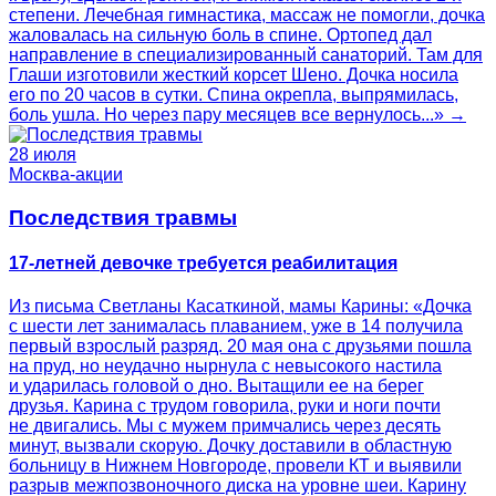
степени. Лечебная гимнастика, массаж не помогли, дочка
жаловалась на сильную боль в спине. Ортопед дал
направление в специализированный санаторий. Там для
Глаши изготовили жесткий корсет Шено. Дочка носила
его по 20 часов в сутки. Спина окрепла, выпрямилась,
боль ушла. Но через пару месяцев все вернулось...» →
28 июля
Москва-акции
Последствия травмы
17-летней девочке требуется реабилитация
Из письма Светланы Касаткиной, мамы Карины: «Дочка
с шести лет занималась плаванием, уже в 14 получила
первый взрослый разряд. 20 мая она с друзьями пошла
на пруд, но неудачно нырнула с невысокого настила
и ударилась головой о дно. Вытащили ее на берег
друзья. Карина с трудом говорила, руки и ноги почти
не двигались. Мы с мужем примчались через десять
минут, вызвали скорую. Дочку доставили в областную
больницу в Нижнем Новгороде, провели КТ и выявили
разрыв межпозвоночного диска на уровне шеи. Карину