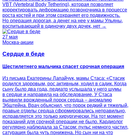
VBT (Vertebral Body Tethering), которая позволяет
корректировать деформацию позвоночника в процессе
роста костей и при этом сохраняет его подвижность.
Но операция дорогая, а денег на нее у мамы Ульяны,
воспитывающей в одиночку двух дочек, нет →
27 мая
Москва-акции
Сердце в беде
Шестилетнего мальчика спасет срочная операция
Из письма Екатерины Лапайчук, мамы Стаса: «Стасик
родился здоровым, рос активным, ходил в садик. Когда
сыну было два года, педиатр услышала у него шумы
в сердце и направила на обследование. У Стаса
выявили врожденный порок сердца – аномалию
Эбштейна. Врач объяснил, что порок редкий и тяжелый,
правые отделы сердца сформировались неправильно,
исправляется это только хирургически. На тот момент
показаний для срочной операции не было. Кардиолог
регулярно наблюдала за Стасом: пульс немного частил,
сатурация была чуть понижена. Но сын ни на что