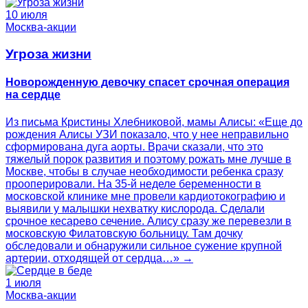
10 июля
Москва-акции
Угроза жизни
Новорожденную девочку спасет срочная операция
на сердце
Из письма Кристины Хлебниковой, мамы Алисы: «Еще до
рождения Алисы УЗИ показало, что у нее неправильно
сформирована дуга аорты. Врачи сказали, что это
тяжелый порок развития и поэтому рожать мне лучше в
Москве, чтобы в случае необходимости ребенка сразу
прооперировали. На 35-й неделе беременности в
московской клинике мне провели кардиотокографию и
выявили у малышки нехватку кислорода. Сделали
срочное кесарево сечение. Алису сразу же перевезли в
московскую Филатовскую больницу. Там дочку
обследовали и обнаружили сильное сужение крупной
артерии, отходящей от сердца…» →
1 июля
Москва-акции