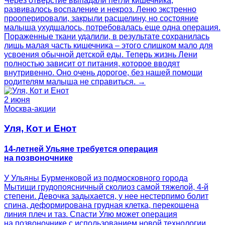
Через отверстие выпадали петли кишечника,
развивалось воспаление и некроз. Леню экстренно
прооперировали, закрыли расщелину, но состояние
малыша ухудшалось, потребовалась еще одна операция.
Пораженные ткани удалили, в результате сохранилась
лишь малая часть кишечника – этого слишком мало для
усвоения обычной детской еды. Теперь жизнь Лени
полностью зависит от питания, которое вводят
внутривенно. Оно очень дорогое, без нашей помощи
родителям малыша не справиться. →
2 июня
Москва-акции
Уля, Кот и Енот
14-летней Ульяне требуется операция
на позвоночнике
У Ульяны Бурменковой из подмосковного города
Мытищи грудопоясничный сколиоз самой тяжелой, 4-й
степени. Девочка задыхается, у нее нестерпимо болит
спина, деформирована грудная клетка, перекошена
линия плеч и таз. Спасти Улю может операция
на позвоночнике с использованием новой технологии