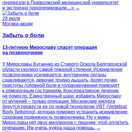
перевезли в Приволжский медицинский университет
и экстренно прооперировали....» →
28 июля
Москва-акции
Забыть о боли
13-летнюю Мирославу спасет операция
на позвоночнике
У Мирославы Бугаенко из Старого Оскола Белгородской
области сколиоз самой тяжелой степени. Искривление
позвоночника усиливается, внутренние органы
сдавливаются, девочке трудно дышать, болят почки,
приступы головной боли и головокружения приводят
к обморочным состояниям. Консервативное лечение
не помогло. Единственный шанс избавить Мирославу
от мучений – только операция. Московские хирурги
берутся провести ее по новой технологии VBT (Vertebral
Body Tethering), которая поможет устранить искривление,
сохранив подвижность позвоночника. Но у мамы
Мирославы нет двух миллионов с лишним, чтоб оплатить
операцию. Им очень нужна наша помощь. →