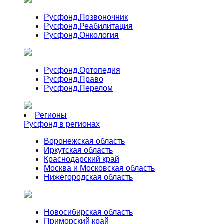
Русфонд.
Позвоночник
Русфонд.
Реабилитация
Русфонд.
Онкология
Русфонд.
Ортопедия
Русфонд.
Право
Русфонд.
Перелом
Регионы
Русфонд в регионах
Воронежская область
Иркутская область
Краснодарский край
Москва и Московская область
Нижегородская область
Новосибирская область
Приморский край