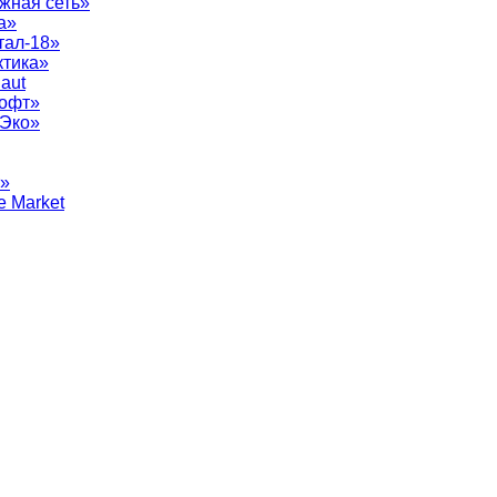
жная сеть»
а»
тал-18»
ктика»
aut
софт»
рЭко»
т»
e Market