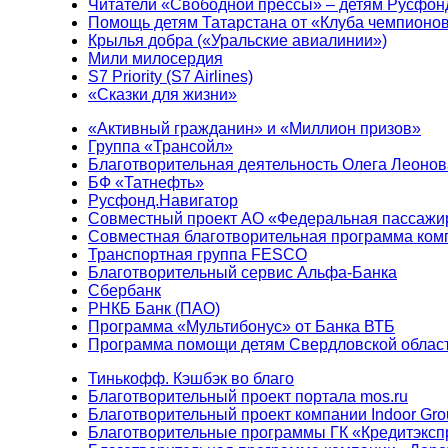
Читатели «Свободной прессы» – детям Русфон
Помощь детям Татарстана от «Клуба чемпионо
Крылья добра («Уральские авиалинии»)
Мили милосердия
S7 Priority (S7 Airlines)
«Сказки для жизни»
«Активный гражданин» и «Миллион призов»
Группа «Трансойл»
Благотворительная деятельность Олега Леонов
БФ «Татнефть»
Русфонд.Навигатор
Совместный проект АО «Федеральная пассажи
Совместная благотворительная программа ком
Транспортная группа FESCO
Благотворительный сервис Альфа-Банка
Сбербанк
РНКБ Банк (ПАО)
Программа «Мультибонус» от Банка ВТБ
Программа помощи детям Свердловской област
Тинькофф. Кэшбэк во благо
Благотворительный проект портала mos.ru
Благотворительный проект компании Indoor Gro
Благотворительные программы ГК «Кредитэксп