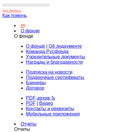
Для бизнеса
Как помочь
29
О фонде
О фонде
О фонде
|
Об эндаументе
Команда Русфонда
Учредительные документы
Награды и благодарности
Подписка на новости
Подарочные сертификаты
Баннеры
Договор
PDF-архив Ъ
PDF
|
Видео
Контакты и реквизиты
Мобильные приложения
Отчеты
Отчеты