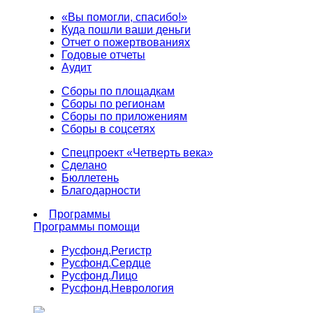
«Вы помогли, спасибо!»
Куда пошли ваши деньги
Отчет о пожертвованиях
Годовые отчеты
Аудит
Сборы по площадкам
Сборы по регионам
Сборы по приложениям
Сборы в соцсетях
Спецпроект «Четверть века»
Сделано
Бюллетень
Благодарности
Программы
Программы помощи
Русфонд.
Регистр
Русфонд.
Сердце
Русфонд.
Лицо
Русфонд.
Неврология