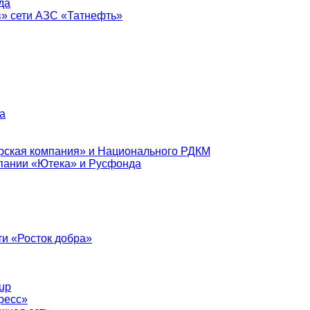
да
в» сети АЗС «Татнефть»
а
рская компания» и Национального РДКМ
пании «Ютека» и Русфонда
и «Росток добра»
up
ресс»