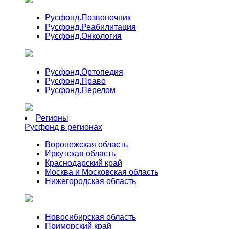
Русфонд.
Позвоночник
Русфонд.
Реабилитация
Русфонд.
Онкология
Русфонд.
Ортопедия
Русфонд.
Право
Русфонд.
Перелом
Регионы
Русфонд в регионах
Воронежская область
Иркутская область
Краснодарский край
Москва и Московская область
Нижегородская область
Новосибирская область
Приморский край