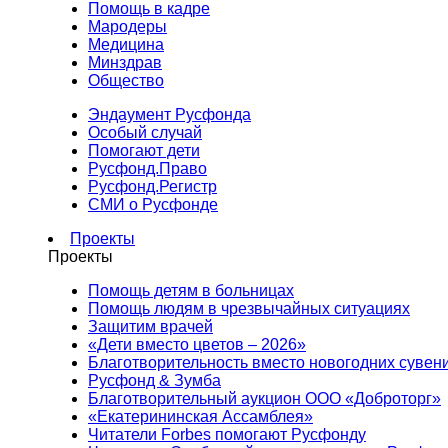
Помощь в кадре
Мародеры
Медицина
Минздрав
Общество
Эндаумент Русфонда
Особый случай
Помогают дети
Русфонд.Право
Русфонд.Регистр
СМИ о Русфонде
Проекты
Проекты
Помощь детям в больницах
Помощь людям в чрезвычайных ситуациях
Защитим врачей
«Дети вместо цветов – 2026»
Благотворительность вместо новогодних сувен
Русфонд & Зумба
Благотворительный аукцион ООО «Доброторг»
«Екатерининская Ассамблея»
Читатели Forbes помогают Русфонду