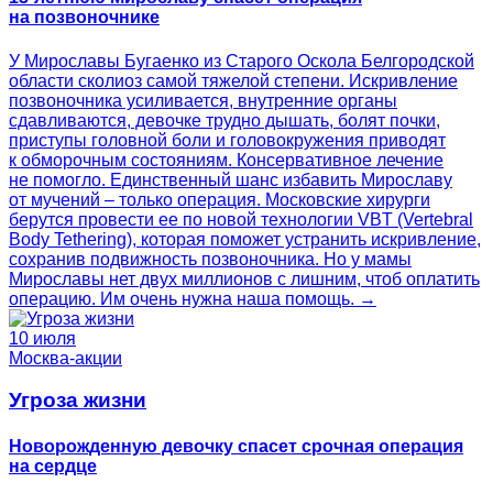
на позвоночнике
У Мирославы Бугаенко из Старого Оскола Белгородской
области сколиоз самой тяжелой степени. Искривление
позвоночника усиливается, внутренние органы
сдавливаются, девочке трудно дышать, болят почки,
приступы головной боли и головокружения приводят
к обморочным состояниям. Консервативное лечение
не помогло. Единственный шанс избавить Мирославу
от мучений – только операция. Московские хирурги
берутся провести ее по новой технологии VBT (Vertebral
Body Tethering), которая поможет устранить искривление,
сохранив подвижность позвоночника. Но у мамы
Мирославы нет двух миллионов с лишним, чтоб оплатить
операцию. Им очень нужна наша помощь. →
10 июля
Москва-акции
Угроза жизни
Новорожденную девочку спасет срочная операция
на сердце