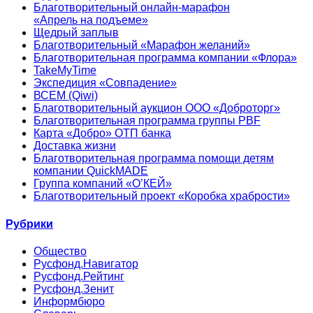
Благотворительный онлайн‑марафон
«Апрель на подъеме»
Щедрый заплыв
Благотворительный «Марафон желаний»
Благотворительная программа компании «Флора»
TakeMyTime
Экспедиция «Совпадение»
ВСЕМ (Qiwi)
Благотворительный аукцион ООО «Доброторг»
Благотворительная программа группы PBF
Карта «Добро» ОТП банка
Доставка жизни
Благотворительная программа помощи детям
компании QuickMADE
Группа компаний «О’КЕЙ»
Благотворительный проект «Коробка храбрости»
Рубрики
Общество
Русфонд.Навигатор
Русфонд.Рейтинг
Русфонд.Зенит
Информбюро