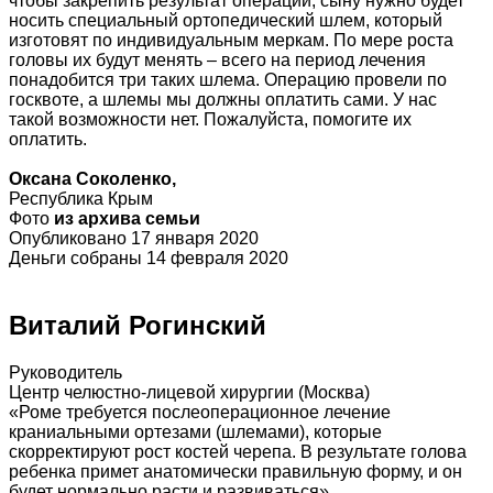
чтобы закрепить результат операции, сыну нужно будет
носить специальный ортопедический шлем, который
изготовят по индивидуальным меркам. По мере роста
головы их будут менять – всего на период лечения
понадобится три таких шлема. Операцию провели по
госквоте, а шлемы мы должны оплатить сами. У нас
такой возможности нет. Пожалуйста, помогите их
оплатить.
Оксана Соколенко,
Республика Крым
Фото
из архива семьи
Опубликовано 17 января 2020
Деньги собраны 14 февраля 2020
Виталий Рогинский
Руководитель
Центр челюстно-лицевой хирургии (Москва)
«Роме требуется послеоперационное лечение
краниальными ортезами (шлемами), которые
скорректируют рост костей черепа. В результате голова
ребенка примет анатомически правильную форму, и он
будет нормально расти и развиваться».