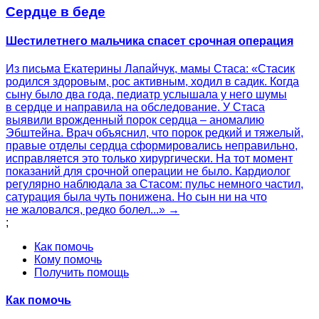
Сердце в беде
Шестилетнего мальчика спасет срочная операция
Из письма Екатерины Лапайчук, мамы Стаса: «Стасик
родился здоровым, рос активным, ходил в садик. Когда
сыну было два года, педиатр услышала у него шумы
в сердце и направила на обследование. У Стаса
выявили врожденный порок сердца – аномалию
Эбштейна. Врач объяснил, что порок редкий и тяжелый,
правые отделы сердца сформировались неправильно,
исправляется это только хирургически. На тот момент
показаний для срочной операции не было. Кардиолог
регулярно наблюдала за Стасом: пульс немного частил,
сатурация была чуть понижена. Но сын ни на что
не жаловался, редко болел...» →
;
Как помочь
Кому помочь
Получить помощь
Как помочь