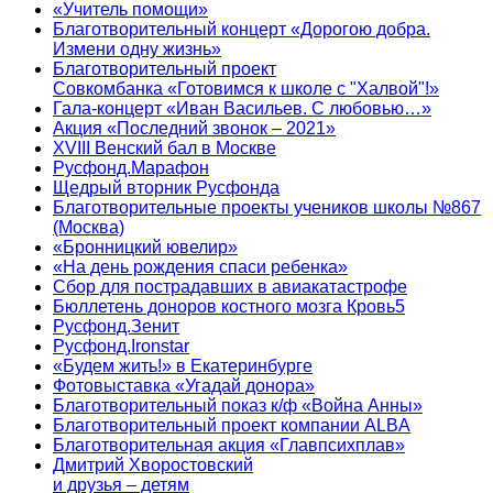
«Учитель помощи»
Благотворительный концерт «Дорогою добра.
Измени одну жизнь»
Благотворительный проект
Совкомбанка «Готовимся к школе с "Халвой"!»
Гала-концерт «Иван Васильев. С любовью…»
Акция «Последний звонок – 2021»
XVIII Венский бал в Москве
Русфонд.Марафон
Щедрый вторник Русфонда
Благотворительные проекты учеников школы №867
(Москва)
«Бронницкий ювелир»
«На день рождения спаси ребенка»
Сбор для пострадавших в авиакатастрофе
Бюллетень доноров костного мозга Кровь5
Русфонд.Зенит
Русфонд.Ironstar
«Будем жить!» в Екатеринбурге
Фотовыставка «Угадай донора»
Благотворительный показ к/ф «Война Анны»
Благотворительный проект компании ALBA
Благотворительная акция «Главпсихплав»
Дмитрий Хворостовский
и друзья – детям