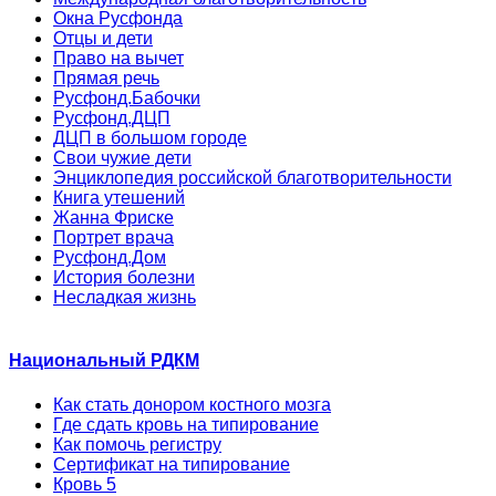
Окна Русфонда
Отцы и дети
Право на вычет
Прямая речь
Русфонд.Бабочки
Русфонд.ДЦП
ДЦП в большом городе
Свои чужие дети
Энциклопедия российской благотворительности
Книга утешений
Жанна Фриске
Портрет врача
Русфонд.Дом
История болезни
Несладкая жизнь
Национальный РДКМ
Как стать донором костного мозга
Где сдать кровь на типирование
Как помочь регистру
Сертификат на типирование
Кровь 5