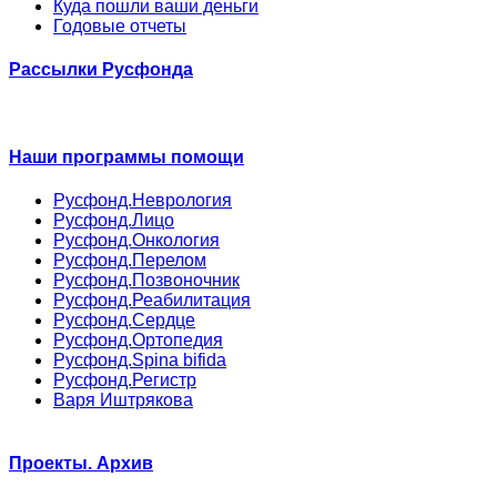
Куда пошли ваши деньги
Годовые отчеты
Рассылки Русфонда
Наши программы помощи
Русфонд.Неврология
Русфонд.Лицо
Русфонд.Онкология
Русфонд.Перелом
Русфонд.Позвоночник
Русфонд.Реабилитация
Русфонд.Сердце
Русфонд.Ортопедия
Русфонд.Spina bifida
Русфонд.Регистр
Варя Иштрякова
Проекты. Архив