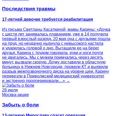
Последствия травмы
17-летней девочке требуется реабилитация
Из письма Светланы Касаткиной, мамы Карины: «Дочка
с шести лет занималась плаванием, уже в 14 получила
первый взрослый разряд. 20 мая она с друзьями пошла
на пруд, но неудачно нырнула с невысокого настила
и ударилась головой о дно. Вытащили ее на берег
друзья. Карина с трудом говорила, руки и ноги почти
не двигались. Мы с мужем примчались через десять
минут, вызвали скорую. Дочку доставили в областную
больницу в Нижнем Новгороде, провели КТ и выявили
разрыв межпозвоночного диска на уровне шеи. Карину
перевезли в Приволжский медицинский университет
и экстренно прооперировали....» →
28 июля
Москва-акции
Забыть о боли
13-летнюю Мирославу спасет операция