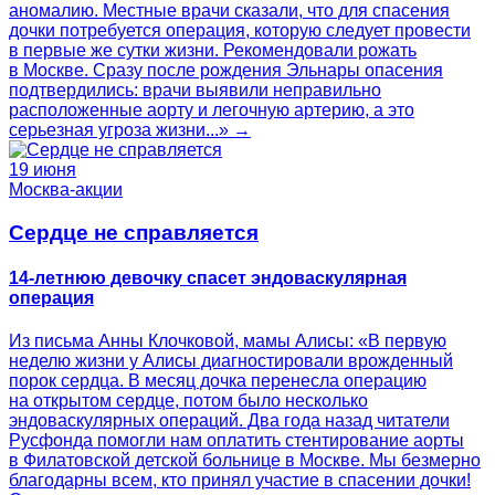
аномалию. Местные врачи сказали, что для спасения
дочки потребуется операция, которую следует провести
в первые же сутки жизни. Рекомендовали рожать
в Москве. Сразу после рождения Эльнары опасения
подтвердились: врачи выявили неправильно
расположенные аорту и легочную артерию, а это
серьезная угроза жизни...» →
19 июня
Москва-акции
Сердце не справляется
14-летнюю девочку спасет эндоваскулярная
операция
Из письма Анны Клочковой, мамы Алисы: «В первую
неделю жизни у Алисы диагностировали врожденный
порок сердца. В месяц дочка перенесла операцию
на открытом сердце, потом было несколько
эндоваскулярных операций. Два года назад читатели
Русфонда помогли нам оплатить стентирование аорты
в Филатовской детской больнице в Москве. Мы безмерно
благодарны всем, кто принял участие в спасении дочки!