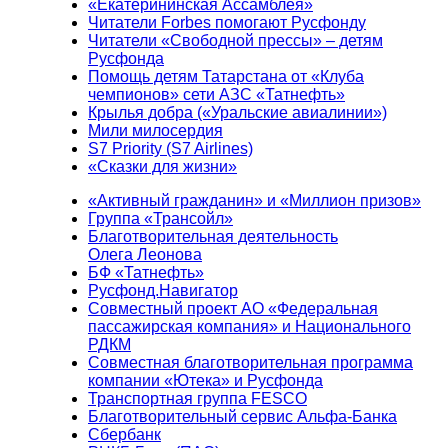
«Екатерининская Ассамблея»
Читатели Forbes помогают Русфонду
Читатели «Свободной прессы» – детям
Русфонда
Помощь детям Татарстана от «Клуба
чемпионов» сети АЗС «Татнефть»
Крылья добра («Уральские авиалинии»)
Мили милосердия
S7 Priority (S7 Airlines)
«Сказки для жизни»
«Активный гражданин» и «Миллион призов»
Группа «Трансойл»
Благотворительная деятельность
Олега Леонова
БФ «Татнефть»
Русфонд.Навигатор
Совместный проект АО «Федеральная
пассажирская компания» и Национального
РДКМ
Совместная благотворительная программа
компании «Ютека» и Русфонда
Транспортная группа FESCO
Благотворительный сервис Альфа-Банка
Сбербанк