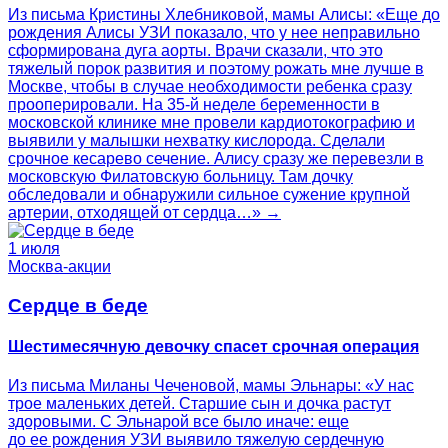
Из письма Кристины Хлебниковой, мамы Алисы: «Еще до
рождения Алисы УЗИ показало, что у нее неправильно
сформирована дуга аорты. Врачи сказали, что это
тяжелый порок развития и поэтому рожать мне лучше в
Москве, чтобы в случае необходимости ребенка сразу
прооперировали. На 35-й неделе беременности в
московской клинике мне провели кардиотокографию и
выявили у малышки нехватку кислорода. Сделали
срочное кесарево сечение. Алису сразу же перевезли в
московскую Филатовскую больницу. Там дочку
обследовали и обнаружили сильное сужение крупной
артерии, отходящей от сердца…» →
1 июля
Москва-акции
Сердце в беде
Шестимесячную девочку спасет срочная операция
Из письма Миланы Чеченовой, мамы Эльнары: «У нас
трое маленьких детей. Старшие сын и дочка растут
здоровыми. С Эльнарой все было иначе: еще
до ее рождения УЗИ выявило тяжелую сердечную