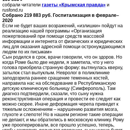
собрали читатели
газеты «Крымская правда»
и
rusfond.ru
Собрано 219 883 руб. Госпитализация в феврале–
2020
Если не будет ваших возражений, «излишки» пойдут на
реализацию нашей программы «Организация
пожертвований при помощи средств массовой
информации и интернета от физических и юридических
лиц для оказания адресной помощи остронуждающимся
людям по их письмам»
Сын родился в срок, врачи говорили, что он здоров. Но
когда Роме было две недели, я заметила, что у него
голова приобрела странную форму: вытянулась кверху,
затылок стал выпуклым. Невролог в поликлинике
заподозрила раннее сращение теменных костей,
направила нас на обследование в Республиканскую
детскую клиническую больницу (Симферополь). Там
диагноз подтвердили, сказали, что сыну нужна
реконструктивная операция и провести ее следует как
можно скорее. Иначе деформация черепа приведет к
тяжелым осложнениям – нарушению развития мозга,
глухоте и слепоте! Но в нашем регионе такие операции
не делают, и мы обратились в московскую клинику. Рому
уже прооперировали, все прошло успешно, теперь,