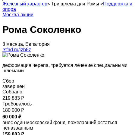
Железный характер
<
Три шлема для Ромы
>
Поддержка и
опора
Москва-акции
Рома Соколенко
3 месяца, Евпатория
rsfnd.ru/jzh8z
деформация черепа, требуется лечение специальными
шлемами
Сбор
завершен
Собрано
219 883 ₽
Требовалось
180 000 ₽
60 000 ₽
внес один московский фонд, пожелавший остаться
неназванным
159 883 ₽