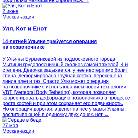
родителям малыша не справиться. →
2 июня
Москва-акции
Уля, Кот и Енот
14-летней Ульяне требуется операция
на позвоночнике
У Ульяны Бурменковой из подмосковного города
Мытищи грудопоясничный сколиоз самой тяжелой, 4-й
степени. Девочка задыхается, у нее нестерпимо болит
спина, деформирована грудная клетка, перекошена
линия плеч и таз. Спасти Улю может операция
на позвоночнике с использованием новой технологии
VBT (Vertebral Body Tethering), которая позволяет
корректировать деформацию позвоночника в процессе
роста костей и при этом сохраняет его подвижность.
Но операция дорогая, а денег на нее у мамы Ульяны,
воспитывающей в одиночку двух дочек, нет →
27 мая
Москва-акции