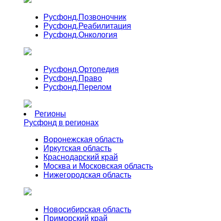
Русфонд.
Позвоночник
Русфонд.
Реабилитация
Русфонд.
Онкология
Русфонд.
Ортопедия
Русфонд.
Право
Русфонд.
Перелом
Регионы
Русфонд в регионах
Воронежская область
Иркутская область
Краснодарский край
Москва и Московская область
Нижегородская область
Новосибирская область
Приморский край