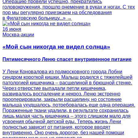
Операцию провели успешно, прекратились
головокружения, прошло онемение в руках и ногах. С тех
пор мы регулярно приезжаем на обследования
в Филатовскую больницу...» →
16 июня
Москва-акции
«Мой сын никогда не видел солнца»
Пятимесячного Леню спасет внутривенное питание
У Лени Коновалова из подмосковного города Лобни
синдром короткой кишки. Малыш родился с тяжелейшей
патологией кишечника – расщелиной в брюшной стенке.
Через отверстие выпадали петли кишечника,
развивалось воспаление и некроз. Леню экстренно
прооперировали, закрыли расщелину, но состояние
малыша ухудшалось, потребовалась еще одна операция.
Пораженные ткани удалили, в результате сохранилась
лишь малая часть кишечника – этого слишком мало для
усвоения обычной детской еды. Теперь жизнь Лени
полностью зависит от питания, которое вводят
внутривенно. Оно очень дорогое, без нашей помощи