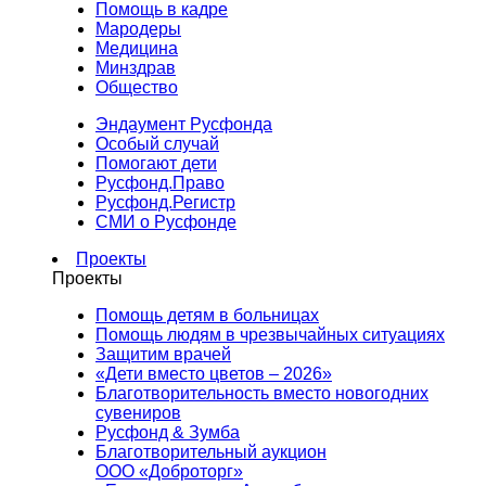
Помощь в кадре
Мародеры
Медицина
Минздрав
Общество
Эндаумент Русфонда
Особый случай
Помогают дети
Русфонд.Право
Русфонд.Регистр
СМИ о Русфонде
Проекты
Проекты
Помощь детям в больницах
Помощь людям в чрезвычайных ситуациях
Защитим врачей
«Дети вместо цветов – 2026»
Благотворительность вместо новогодних
сувениров
Русфонд & Зумба
Благотворительный аукцион
ООО «Доброторг»