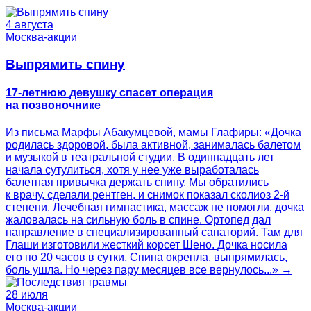
4 августа
Москва-акции
Выпрямить спину
17-летнюю девушку спасет операция
на позвоночнике
Из письма Марфы Абакумцевой, мамы Глафиры: «Дочка
родилась здоровой, была активной, занималась балетом
и музыкой в театральной студии. В одиннадцать лет
начала сутулиться, хотя у нее уже выработалась
балетная привычка держать спину. Мы обратились
к врачу, сделали рентген, и снимок показал сколиоз 2-й
степени. Лечебная гимнастика, массаж не помогли, дочка
жаловалась на сильную боль в спине. Ортопед дал
направление в специализированный санаторий. Там для
Глаши изготовили жесткий корсет Шено. Дочка носила
его по 20 часов в сутки. Спина окрепла, выпрямилась,
боль ушла. Но через пару месяцев все вернулось...» →
28 июля
Москва-акции