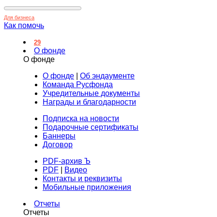
Для бизнеса
Как помочь
29
О фонде
О фонде
О фонде
|
Об эндаументе
Команда Русфонда
Учредительные документы
Награды и благодарности
Подписка на новости
Подарочные сертификаты
Баннеры
Договор
PDF-архив Ъ
PDF
|
Видео
Контакты и реквизиты
Мобильные приложения
Отчеты
Отчеты