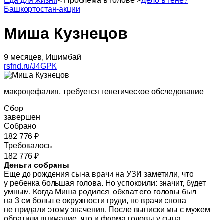
Еда для жизни
<
Проблема в голове
>
Дело в гене?
Башкортостан-акции
Миша Кузнецов
9 месяцев, Ишимбай
rsfnd.ru/J4GPK
макроцефалия, требуется генетическое обследование
Сбор
завершен
Собрано
182 776 ₽
Требовалось
182 776 ₽
Деньги собраны
Еще до рождения сына врачи на УЗИ заметили, что
у ребенка большая голова. Но успокоили: значит, будет
умным. Когда Миша родился, обхват его головы был
на 3 см больше окружности груди, но врачи снова
не придали этому значения. После выписки мы с мужем
обратили внимание, что и форма головы у сына