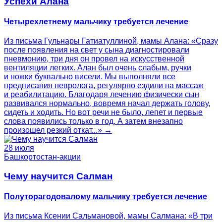
Успехи Алана
Четырехлетнему мальчику требуется лечение
Из письма Гульнары Гатиатуллиной, мамы Алана: «Сразу
после появления на свет у сына диагностировали
пневмонию, три дня он провел на искусственной
вентиляции легких. Алан был очень слабым, ручки
и ножки буквально висели. Мы выполняли все
предписания невролога, регулярно ездили на массаж
и реабилитацию. Благодаря лечению физически сын
развивался нормально, вовремя начал держать голову,
сидеть и ходить. Но вот речи не было, лепет и первые
слова появились только в год. А затем внезапно
произошел резкий откат...» →
28 июля
Башкортостан-акции
Чему научится Салман
Полуторагодовалому мальчику требуется лечение
Из письма Ксении Сальмановой, мамы Салмана: «В три