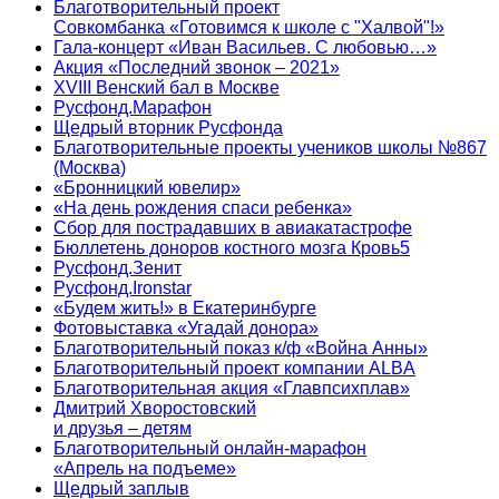
Благотворительный проект
Совкомбанка «Готовимся к школе с "Халвой"!»
Гала-концерт «Иван Васильев. С любовью…»
Акция «Последний звонок – 2021»
XVIII Венский бал в Москве
Русфонд.Марафон
Щедрый вторник Русфонда
Благотворительные проекты учеников школы №867
(Москва)
«Бронницкий ювелир»
«На день рождения спаси ребенка»
Сбор для пострадавших в авиакатастрофе
Бюллетень доноров костного мозга Кровь5
Русфонд.Зенит
Русфонд.Ironstar
«Будем жить!» в Екатеринбурге
Фотовыставка «Угадай донора»
Благотворительный показ к/ф «Война Анны»
Благотворительный проект компании ALBA
Благотворительная акция «Главпсихплав»
Дмитрий Хворостовский
и друзья – детям
Благотворительный онлайн‑марафон
«Апрель на подъеме»
Щедрый заплыв