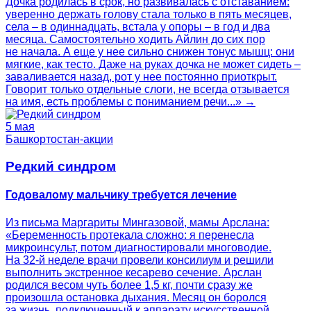
Дочка родилась в срок, но развивалась с отставанием:
уверенно держать голову стала только в пять месяцев,
села – в одиннадцать, встала у опоры – в год и два
месяца. Самостоятельно ходить Айлин до сих пор
не начала. А еще у нее сильно снижен тонус мышц: они
мягкие, как тесто. Даже на руках дочка не может сидеть –
заваливается назад, рот у нее постоянно приоткрыт.
Говорит только отдельные слоги, не всегда отзывается
на имя, есть проблемы с пониманием речи...» →
5 мая
Башкортостан-акции
Редкий синдром
Годовалому мальчику требуется лечение
Из письма Маргариты Мингазовой, мамы Арслана:
«Беременность протекала сложно: я перенесла
микроинсульт, потом диагностировали многоводие.
На 32-й неделе врачи провели консилиум и решили
выполнить экстренное кесарево сечение. Арслан
родился весом чуть более 1,5 кг, почти сразу же
произошла остановка дыхания. Месяц он боролся
за жизнь, подключенный к аппарату искусственной