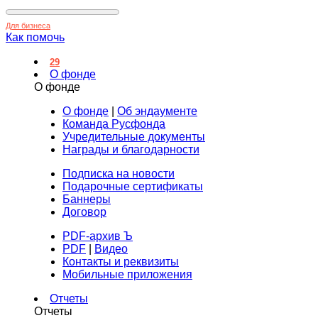
Для бизнеса
Как помочь
29
О фонде
О фонде
О фонде
|
Об эндаументе
Команда Русфонда
Учредительные документы
Награды и благодарности
Подписка на новости
Подарочные сертификаты
Баннеры
Договор
PDF-архив Ъ
PDF
|
Видео
Контакты и реквизиты
Мобильные приложения
Отчеты
Отчеты