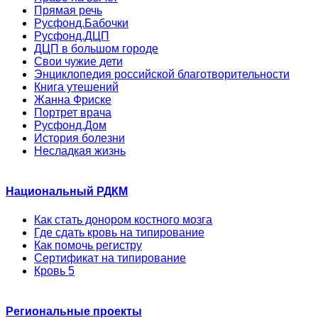
Прямая речь
Русфонд.Бабочки
Русфонд.ДЦП
ДЦП в большом городе
Свои чужие дети
Энциклопедия российской благотворительности
Книга утешений
Жанна Фриске
Портрет врача
Русфонд.Дом
История болезни
Несладкая жизнь
Национальный РДКМ
Как стать донором костного мозга
Где сдать кровь на типирование
Как помочь регистру
Сертификат на типирование
Кровь 5
Региональные проекты