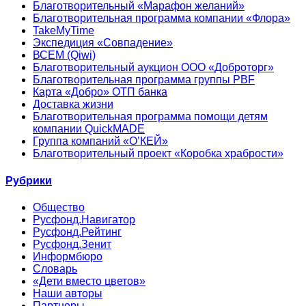
Благотворительный «Марафон желаний»
Благотворительная программа компании «Флора»
TakeMyTime
Экспедиция «Совпадение»
ВСЕМ (Qiwi)
Благотворительный аукцион ООО «Доброторг»
Благотворительная программа группы PBF
Карта «Добро» ОТП банка
Доставка жизни
Благотворительная программа помощи детям
компании QuickMADE
Группа компаний «О’КЕЙ»
Благотворительный проект «Коробка храбрости»
Рубрики
Общество
Русфонд.Навигатор
Русфонд.Рейтинг
Русфонд.Зенит
Информбюро
Словарь
«Дети вместо цветов»
Наши авторы
Партнеры