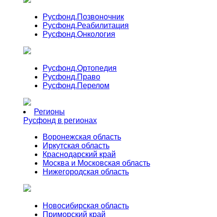
Русфонд.
Позвоночник
Русфонд.
Реабилитация
Русфонд.
Онкология
Русфонд.
Ортопедия
Русфонд.
Право
Русфонд.
Перелом
Регионы
Русфонд в регионах
Воронежская область
Иркутская область
Краснодарский край
Москва и Московская область
Нижегородская область
Новосибирская область
Приморский край