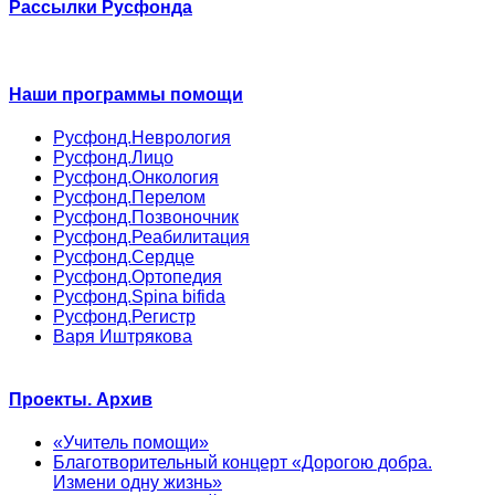
Рассылки Русфонда
Наши программы помощи
Русфонд.Неврология
Русфонд.Лицо
Русфонд.Онкология
Русфонд.Перелом
Русфонд.Позвоночник
Русфонд.Реабилитация
Русфонд.Сердце
Русфонд.Ортопедия
Русфонд.Spina bifida
Русфонд.Регистр
Варя Иштрякова
Проекты. Архив
«Учитель помощи»
Благотворительный концерт «Дорогою добра.
Измени одну жизнь»