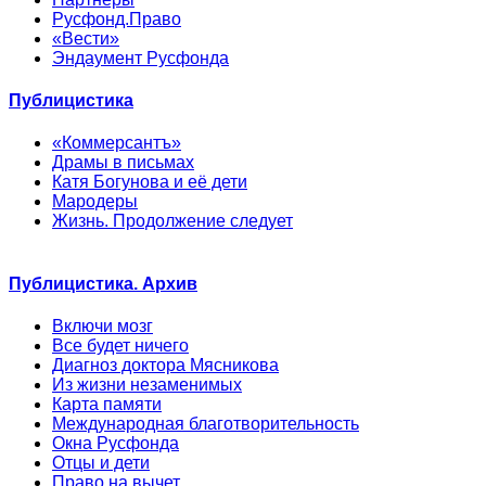
Русфонд.Право
«Вести»
Эндаумент Русфонда
Публицистика
«Коммерсантъ»
Драмы в письмах
Катя Богунова и её дети
Мародеры
Жизнь. Продолжение следует
Публицистика. Архив
Включи мозг
Все будет ничего
Диагноз доктора Мясникова
Из жизни незаменимых
Карта памяти
Международная благотворительность
Окна Русфонда
Отцы и дети
Право на вычет