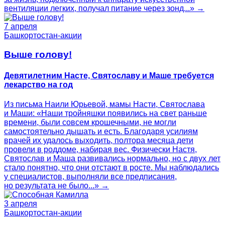
вентиляции легких, получал питание через зонд...» →
7 апреля
Башкортостан-акции
Выше голову!
Девятилетним Насте, Святославу и Маше требуется
лекарство на год
Из письма Наили Юрьевой, мамы Насти, Святослава
и Маши: «Наши тройняшки появились на свет раньше
времени, были совсем крошечными, не могли
самостоятельно дышать и есть. Благодаря усилиям
врачей их удалось выходить, полтора месяца дети
провели в роддоме, набирая вес. Физически Настя,
Святослав и Маша развивались нормально, но с двух лет
стало понятно, что они отстают в росте. Мы наблюдались
у специалистов, выполняли все предписания,
но результата не было...» →
3 апреля
Башкортостан-акции