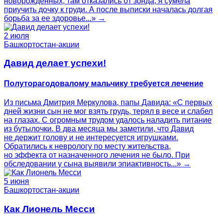
новорожденных, там отказались от зонда, я сумела
приучить дочку к груди. А после выписки началась долгая
борьба за ее здоровье...» →
2 июля
Башкортостан-акции
Давид делает успехи!
Полуторагодовалому мальчику требуется лечение
Из письма Дмитрия Меркулова, папы Давида: «С первых
дней жизни сын не мог взять грудь, терял в весе и слабел
на глазах. С огромным трудом удалось наладить питание
из бутылочки. В два месяца мы заметили, что Давид
не держит голову и не интересуется игрушками.
Обратились к неврологу по месту жительства,
но эффекта от назначенного лечения не было. При
обследовании у сына выявили эпиактивность...» →
5 июня
Башкортостан-акции
Как Лионель Месси