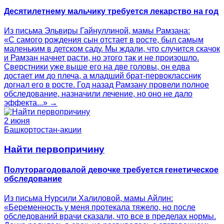
Десятилетнему мальчику требуется лекарство на год
Из письма Эльвиры Гайнуллиной, мамы Рамзана:
«С самого рождения сын отстает в росте, был самым
маленьким в детском саду. Мы ждали, что случится скачок
и Рамзан начнет расти, но этого так и не произошло.
Сверстники уже выше его на две головы, он едва
достает им до плеча, а младший брат-первоклассник
догнал его в росте. Год назад Рамзану провели полное
обследование, назначили лечение, но оно не дало
эффекта...» →
2 июня
Башкортостан-акции
Найти первопричину
Полуторагодовалой девочке требуется генетическое
обследование
Из письма Нурсили Халиловой, мамы Айлин:
«Беременность у меня протекала тяжело, но после
обследований врачи сказали, что все в пределах нормы.