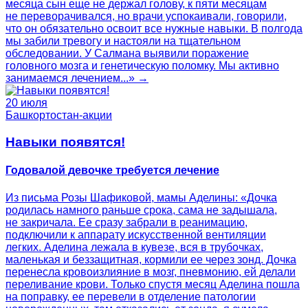
месяца сын еще не держал голову, к пяти месяцам
не переворачивался, но врачи успокаивали, говорили,
что он обязательно освоит все нужные навыки. В полгода
мы забили тревогу и настояли на тщательном
обследовании. У Салмана выявили поражение
головного мозга и генетическую поломку. Мы активно
занимаемся лечением...» →
20 июля
Башкортостан-акции
Навыки появятся!
Годовалой девочке требуется лечение
Из письма Розы Шафиковой, мамы Аделины: «Дочка
родилась намного раньше срока, сама не задышала,
не закричала. Ее сразу забрали в реанимацию,
подключили к аппарату искусственной вентиляции
легких. Аделина лежала в кувезе, вся в трубочках,
маленькая и беззащитная, кормили ее через зонд. Дочка
перенесла кровоизлияние в мозг, пневмонию, ей делали
переливание крови. Только спустя месяц Аделина пошла
на поправку, ее перевели в отделение патологии