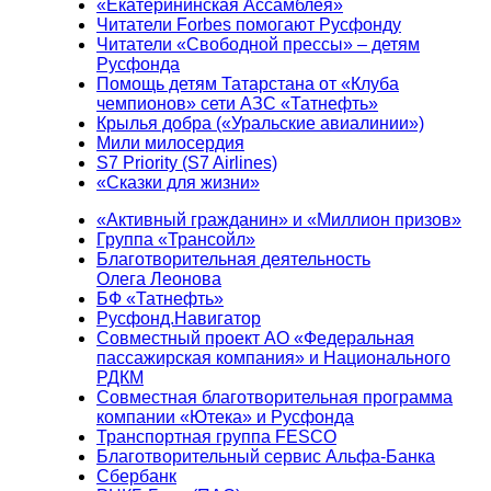
«Екатерининская Ассамблея»
Читатели Forbes помогают Русфонду
Читатели «Свободной прессы» – детям
Русфонда
Помощь детям Татарстана от «Клуба
чемпионов» сети АЗС «Татнефть»
Крылья добра («Уральские авиалинии»)
Мили милосердия
S7 Priority (S7 Airlines)
«Сказки для жизни»
«Активный гражданин» и «Миллион призов»
Группа «Трансойл»
Благотворительная деятельность
Олега Леонова
БФ «Татнефть»
Русфонд.Навигатор
Совместный проект АО «Федеральная
пассажирская компания» и Национального
РДКМ
Совместная благотворительная программа
компании «Ютека» и Русфонда
Транспортная группа FESCO
Благотворительный сервис Альфа-Банка
Сбербанк