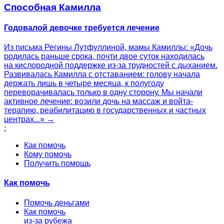
Способная Камилла
Годовалой девочке требуется лечение
Из письма Регины Лутфуллиной, мамы Камиллы: «Дочь
родилась раньше срока, почти двое суток находилась
на кислородной поддержке из-за трудностей с дыханием.
Развивалась Камилла с отставанием: голову начала
держать лишь в четыре месяца, к полугоду
переворачивалась только в одну сторону. Мы начали
активное лечение: возили дочь на массаж и войта-
терапию, реабилитацию в государственных и частных
центрах...» →
;
Как помочь
Кому помочь
Получить помощь
Как помочь
Помочь деньгами
Как помочь
из-за рубежа