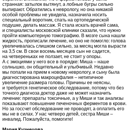
странная: затылок вытянут, а лобные бугры сильно
выпирают. Обратились к неврологу, но она никакой
особой проблемы не увидела, назначила носить
специальный воротник, спать на ортопедической
подушке, делать массаж. Я стала искать врачей сама,
и специалисты московской клиники сказали, что нужно
пройти компьютерную томографию. В мозге сына нашли
жидкость, прописали лечение, но оно не помогло: голова
увеличивалась слишком сильно, за месяц могла вырасти
на 3,5 см. В свои восемь месяцев сын не садится,
на четвереньках не ползает, не стоит у опоры.
А с эмоциями у него все в порядке: Миша – наше
солнышко, он общительный и улыбчивый. Недавно
мы попали на прием к новому неврологу, и сыну была
диагностирована макроцефалия – нетипичное
увеличение размера головы. Причины ее неясны,
и требуется генетическое обследование, потому что без
точного диагноза доктор даже не может назначить
лечение: препараты токсичные, а у Миши и так анализы
показывают повышение печеночных ферментов в крови.
Но за госсчет обследование не проводят, а оплатить его
мы не в силах. У нас четверо детей, сестра Миши –
инвалид. Пожалуйста, помогите!
Мария Кузнецова,