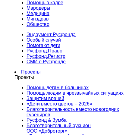
Помощь в кадре
Мародеры
Медицина
Минздрав
Общество
Эндаумент Русфонда
Особый случай
Помогают дети
Русфонд.Право
Русфонд.Регистр
СМИ о Русфонде
Проекты
Проекты
Помощь детям в больницах
Помощь людям в чрезвычайных ситуациях
Защитим врачей
«Дети вместо цветов – 2026»
Благотворительность вместо новогодних
сувениров
Русфонд & Зумба
Благотворительный аукцион
ООО «Доброторг»