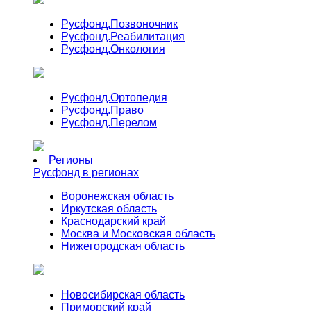
Русфонд.
Позвоночник
Русфонд.
Реабилитация
Русфонд.
Онкология
Русфонд.
Ортопедия
Русфонд.
Право
Русфонд.
Перелом
Регионы
Русфонд в регионах
Воронежская область
Иркутская область
Краснодарский край
Москва и Московская область
Нижегородская область
Новосибирская область
Приморский край