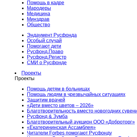
Помощь в кадре
Мародеры
Медицина
Минздрав
Общество
Эндаумент Русфонда
Особый случай
Помогают дети
Русфонд.Право
Русфонд.Регистр
СМИ о Русфонде
Проекты
Проекты
Помощь детям в больницах
Помощь людям в чрезвычайных ситуациях
Защитим врачей
«Дети вместо цветов – 2026»
Благотворительность вместо новогодних сувен
Русфонд & Зумба
Благотворительный аукцион ООО «Доброторг»
«Екатерининская Ассамблея»
Читатели Forbes помогают Русфонду