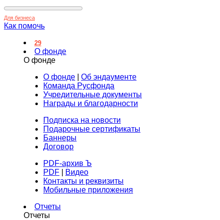
Для бизнеса
Как помочь
29
О фонде
О фонде
О фонде
|
Об эндаументе
Команда Русфонда
Учредительные документы
Награды и благодарности
Подписка на новости
Подарочные сертификаты
Баннеры
Договор
PDF-архив Ъ
PDF
|
Видео
Контакты и реквизиты
Мобильные приложения
Отчеты
Отчеты