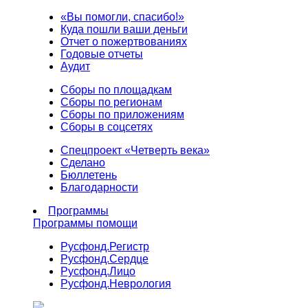
«Вы помогли, спасибо!»
Куда пошли ваши деньги
Отчет о пожертвованиях
Годовые отчеты
Аудит
Сборы по площадкам
Сборы по регионам
Сборы по приложениям
Сборы в соцсетях
Спецпроект «Четверть века»
Сделано
Бюллетень
Благодарности
Программы
Программы помощи
Русфонд.
Регистр
Русфонд.
Сердце
Русфонд.
Лицо
Русфонд.
Неврология