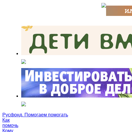
Русфонд. Помогаем помогать
Как
помочь
Кому