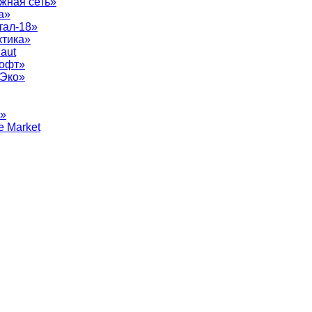
жная сеть»
а»
тал-18»
ктика»
aut
софт»
рЭко»
т»
e Market