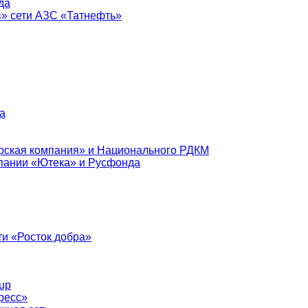
да
в» сети АЗС «Татнефть»
а
рская компания» и Национального РДКМ
пании «Ютека» и Русфонда
и «Росток добра»
up
ресс»