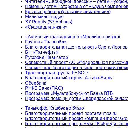
Читатели «Свободной прессы» – детям Русфон
Помощь детям Татарстана от «Клуба чемпионо
Крылья добра («Уральские авиалинии»)
Мили милосердия
S7 Priority (S7 Airlines)
«Сказки для жизни»
«Активный гражданин» и «Миллион призов»
Группа «Трансойл»
Благотворительная деятельность Олега Леонов
БФ «Татнефть»
Русфонд.Навигатор
Совместный проект АО «Федеральная пассажи
Совместная благотворительная программа ком
Транспортная группа FESCO
Благотворительный сервис Альфа-Банка
Сбербанк
РНКБ Банк (ПАО)
Программа «Мультибонус» от Банка ВТБ
Программа помощи детям Свердловской област
Тинькофф. Кэшбэк во благо
Благотворительный проект портала mos.ru
Благотворительный проект компании Indoor Gro
Благотворительные программы ГК «Кредитэксп