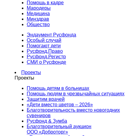
Помощь в кадре
Мародеры
Медицина
Минздрав
Общество
Эндаумент Русфонда
Особый случай
Помогают дети
Русфонд.Право
Русфонд.Регистр
СМИ о Русфонде
Проекты
Проекты
Помощь детям в больницах
Помощь людям в чрезвычайных ситуациях
Защитим врачей
«Дети вместо цветов – 2026»
Благотворительность вместо новогодних
сувениров
Русфонд & Зумба
Благотворительный аукцион
ООО «Доброторг»