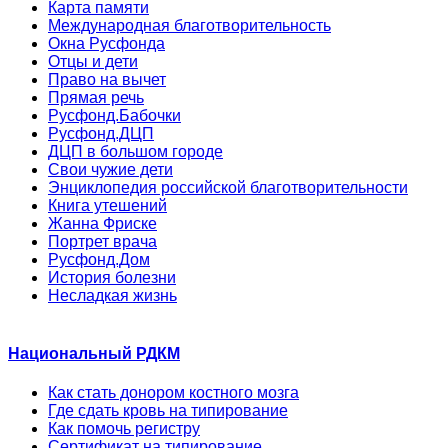
Карта памяти
Международная благотворительность
Окна Русфонда
Отцы и дети
Право на вычет
Прямая речь
Русфонд.Бабочки
Русфонд.ДЦП
ДЦП в большом городе
Свои чужие дети
Энциклопедия российской благотворительности
Книга утешений
Жанна Фриске
Портрет врача
Русфонд.Дом
История болезни
Несладкая жизнь
Национальный РДКМ
Как стать донором костного мозга
Где сдать кровь на типирование
Как помочь регистру
Сертификат на типирование