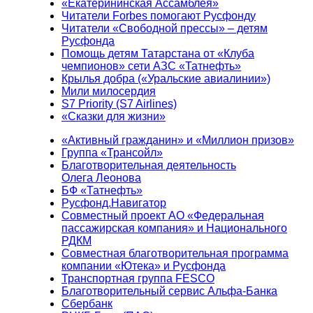
«Екатерининская Ассамблея»
Читатели Forbes помогают Русфонду
Читатели «Свободной прессы» – детям
Русфонда
Помощь детям Татарстана от «Клуба
чемпионов» сети АЗС «Татнефть»
Крылья добра («Уральские авиалинии»)
Мили милосердия
S7 Priority (S7 Airlines)
«Сказки для жизни»
«Активный гражданин» и «Миллион призов»
Группа «Трансойл»
Благотворительная деятельность
Олега Леонова
БФ «Татнефть»
Русфонд.Навигатор
Совместный проект АО «Федеральная
пассажирская компания» и Национального
РДКМ
Совместная благотворительная программа
компании «Ютека» и Русфонда
Транспортная группа FESCO
Благотворительный сервис Альфа-Банка
Сбербанк