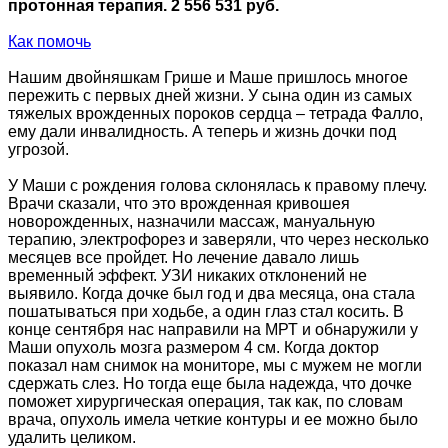
протонная терапия. 2 556 531 руб.
Как помочь
Нашим двойняшкам Грише и Маше пришлось многое
пережить с первых дней жизни. У сына один из самых
тяжелых врожденных пороков сердца – тетрада Фалло,
ему дали инвалидность. А теперь и жизнь дочки под
угрозой.
У Маши с рождения голова склонялась к правому плечу.
Врачи сказали, что это врожденная кривошея
новорожденных, назначили массаж, мануальную
терапию, электрофорез и заверяли, что через несколько
месяцев все пройдет. Но лечение давало лишь
временный эффект. УЗИ никаких отклонений не
выявило. Когда дочке был год и два месяца, она стала
пошатываться при ходьбе, а один глаз стал косить. В
конце сентября нас направили на МРТ и обнаружили у
Маши опухоль мозга размером 4 см. Когда доктор
показал нам снимок на мониторе, мы с мужем не могли
сдержать слез. Но тогда еще была надежда, что дочке
поможет хирургическая операция, так как, по словам
врача, опухоль имела четкие контуры и ее можно было
удалить целиком.