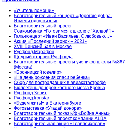
«Учитель помощи»
Благотворительный концерт «Дорогою добра.
Измени одну жизнь»
Благотворительный проект
Совкомбанка «Готовимся к школе с "Халвой"!»
Гала-концерт «Иван Васильев. С любовью…»
Акция «Последний звонок – 2021»
XVIII Венский бал в Москве
Русфонд.Марафон
Щедрый вторник Русфонда
Благотворительные проекты учеников школы №867
(Москва)
«Бронницкий ювелир»
«На день рождения спаси ребенка»
Сбор для пострадавших в авиакатастрофе
Бюллетень доноров костного мозга Кровь5
Русфонд.Зенит
Русфонд.Ironstar
«Будем жить!» в Екатеринбурге
Фотовыставка «Угадай донора»
Благотворительный показ к/ф «Война Анны»
Благотворительный проект компании ALBA
Благотворительная акция «Главпсихплав»