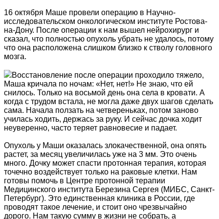
16 октября Маше провели операцию в Научно-
исследовательском онкологическом институте Ростова-
на-Дону. После операции к нам вышел нейрохирург и
сказал, что полностью опухоль убрать не удалось, потому
что она расположена слишком близко к стволу головного
мозга.
Восстановление после операции проходило тяжело,
Маша кричала по ночам: «Нет, нет!» Не знаю, что ей
снилось. Только на восьмой день она села в кровати. А
когда с трудом встала, не могла даже двух шагов сделать
сама. Начала ползать на четвереньках, потом заново
училась ходить, держась за руку. И сейчас дочка ходит
неуверенно, часто теряет равновесие и падает.
Опухоль у Маши оказалась злокачественной, она опять
растет, за месяц увеличилась уже на 3 мм. Это очень
много. Дочку может спасти протонная терапия, которая
точечно воздействует только на раковые клетки. Нам
готовы помочь в Центре протонной терапии
Медицинского института Березина Сергея (МИБС, Санкт-
Петербург). Это единственная клиника в России, где
проводят такое лечение, и стоит оно чрезвычайно
дорого. Нам такую сумму в жизни не собрать, а