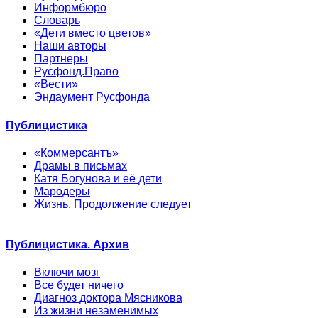
Информбюро
Словарь
«Дети вместо цветов»
Наши авторы
Партнеры
Русфонд.Право
«Вести»
Эндаумент Русфонда
Публицистика
«Коммерсантъ»
Драмы в письмах
Катя Богунова и её дети
Мародеры
Жизнь. Продолжение следует
Публицистика. Архив
Включи мозг
Все будет ничего
Диагноз доктора Мясникова
Из жизни незаменимых