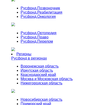
Русфонд.
Позвоночник
Русфонд.
Реабилитация
Русфонд.
Онкология
Русфонд.
Ортопедия
Русфонд.
Право
Русфонд.
Перелом
Регионы
Русфонд в регионах
Воронежская область
Иркутская область
Краснодарский край
Москва и Московская область
Нижегородская область
Новосибирская область
Приморский край