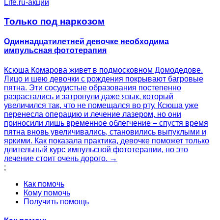
Life.ru-акции
Только под наркозом
Одиннадцатилетней девочке необходима
импульсная фототерапия
Ксюша Комарова живет в подмосковном Домодедове.
Лицо и шею девочки с рождения покрывают багровые
пятна. Эти сосудистые образования постепенно
разрастались и затронули даже язык, который
увеличился так, что не помещался во рту. Ксюша уже
перенесла операцию и лечение лазером, но они
приносили лишь временное облегчение – спустя время
пятна вновь увеличивались, становились выпуклыми и
яркими. Как показала практика, девочке поможет только
длительный курс импульсной фототерапии, но это
лечение стоит очень дорого. →
;
Как помочь
Кому помочь
Получить помощь