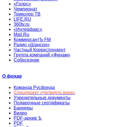
«Голос»
Чемпионат
Триколор ТВ
LIFE.RU
360tv.ru
«Интерфакс»
Mail.Ru
КоммерсантЪ FM
Радио «Шансон»
Частный Корреспондент
Группа компаний «Финам»
Собеседник
О фонде
Команда Русфонда
Спецпроект «Четверть века»
Учредительные документы
Подарочные сертификаты
Баннеры
Видео
PDF-архив Ъ
PDF