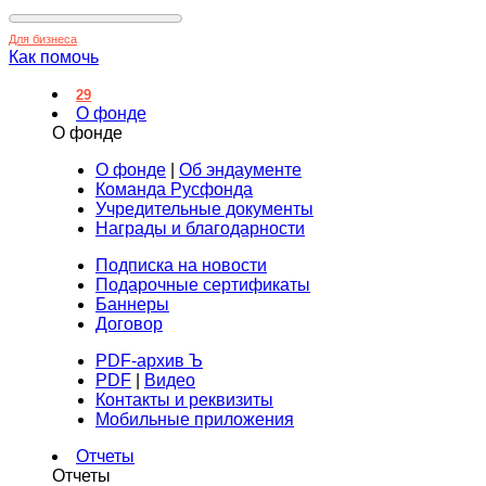
Для бизнеса
Как помочь
29
О фонде
О фонде
О фонде
|
Об эндаументе
Команда Русфонда
Учредительные документы
Награды и благодарности
Подписка на новости
Подарочные сертификаты
Баннеры
Договор
PDF-архив Ъ
PDF
|
Видео
Контакты и реквизиты
Мобильные приложения
Отчеты
Отчеты