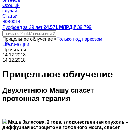
бизнеса
Особый
случай
Статьи,
новости
Русфонд за 29 лет
24,571 МЛРД ₽
39 799
Прицельное облучение
>
Только под наркозом
Life.ru-акции
Прочитали
14.12.2018
14.12.2018
Прицельное облучение
Двухлетнюю Машу спасет
протонная терапия
Маша Залесова, 2 года, злокачественная опухоль –
диффузная астроцитома головного мозга, спасет