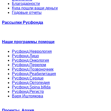
Благодарности
Куда пошли ваши деньги
Годовые отчеты
Рассылки Русфонда
Наши программы помощи
Русфонд.Неврология
Русфонд.Лицо
Русфонд.Онкология
Русфонд.Перелом
Русфонд.Позвоночник
Русфонд.Реабилитация
Русфонд.Сердце
Русфонд.Ортопедия
Русфонд.Spina bifida
Русфонд.Регистр
Варя Иштрякова
Проекты. Архив