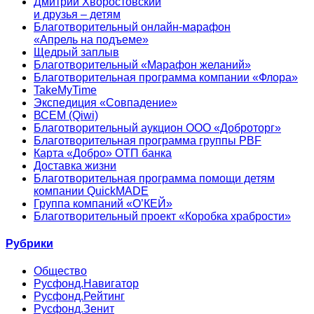
Дмитрий Хворостовский
и друзья – детям
Благотворительный онлайн‑марафон
«Апрель на подъеме»
Щедрый заплыв
Благотворительный «Марафон желаний»
Благотворительная программа компании «Флора»
TakeMyTime
Экспедиция «Совпадение»
ВСЕМ (Qiwi)
Благотворительный аукцион ООО «Доброторг»
Благотворительная программа группы PBF
Карта «Добро» ОТП банка
Доставка жизни
Благотворительная программа помощи детям
компании QuickMADE
Группа компаний «О’КЕЙ»
Благотворительный проект «Коробка храбрости»
Рубрики
Общество
Русфонд.Навигатор
Русфонд.Рейтинг
Русфонд.Зенит