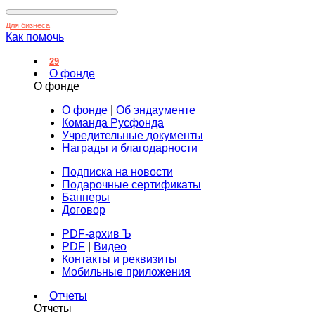
Для бизнеса
Как помочь
29
О фонде
О фонде
О фонде
|
Об эндаументе
Команда Русфонда
Учредительные документы
Награды и благодарности
Подписка на новости
Подарочные сертификаты
Баннеры
Договор
PDF-архив Ъ
PDF
|
Видео
Контакты и реквизиты
Мобильные приложения
Отчеты
Отчеты