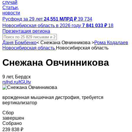
случай
Статьи,
новости
Русфонд за 29 лет
24,551 МЛРД ₽
39 734
Новосибирская область в 2026 году
7 841 033 ₽
18
Презентация региона
Даня Бомбенко
<
Снежана Овчинникова
>
Рома Кодалаев
Новосибирская область
Новосибирская область
Снежана Овчинникова
9 лет, Бердск
rsfnd.ru/tGUtv
врожденная мышечная дистрофия, требуется
вертикализатор
Сбор
завершен
Собрано
239 838 ₽