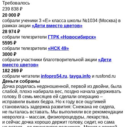
Требовалось
239 838 ₽
20 000 ₽
собрали ученики 3 «Е» класса школы №1034 (Москва) в
рамках акции
«Дети вместо цветов»
28 974 ₽
собрали телезрители
ГТРК «Новосибирск»
5595 ₽
собрали телезрители
«НСК 49»
3000 ₽
собрали участники благотворительной акции
«Дети
вместо цветов»
182 269 ₽
собрали читатели
infopro54.ru
,
tayga.info
и rusfond.ru
Деньги собраны
Дочка родилась недоношенной, первой из двойни, была
слабой, плохо набирала вес, поздно начала удерживать
голову. В семь месяцев ей сделали операцию –
исправили вывих бедра. Но к году все ощутимей
становилась задержка развития: Снежана не сидела,
не пыталась вставать. Мы выполняли все рекомендации
невролога – массаж, физиопроцедуры, лекарства,
и сейчас дочка хорошо держит голову, сидит, но сама