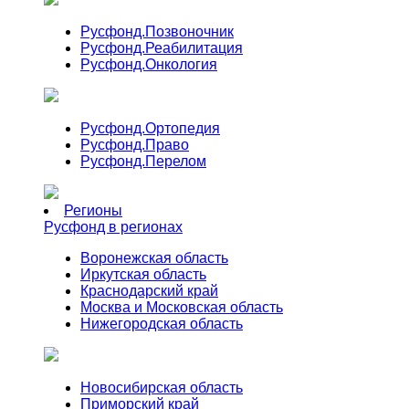
Русфонд.
Позвоночник
Русфонд.
Реабилитация
Русфонд.
Онкология
Русфонд.
Ортопедия
Русфонд.
Право
Русфонд.
Перелом
Регионы
Русфонд в регионах
Воронежская область
Иркутская область
Краснодарский край
Москва и Московская область
Нижегородская область
Новосибирская область
Приморский край