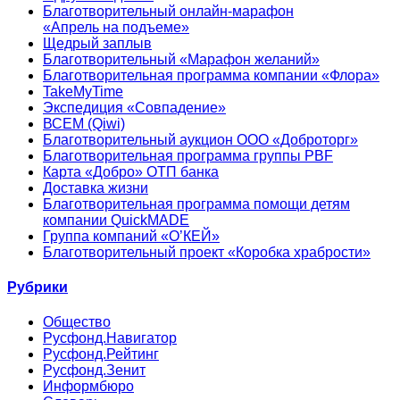
Благотворительный онлайн‑марафон
«Апрель на подъеме»
Щедрый заплыв
Благотворительный «Марафон желаний»
Благотворительная программа компании «Флора»
TakeMyTime
Экспедиция «Совпадение»
ВСЕМ (Qiwi)
Благотворительный аукцион ООО «Доброторг»
Благотворительная программа группы PBF
Карта «Добро» ОТП банка
Доставка жизни
Благотворительная программа помощи детям
компании QuickMADE
Группа компаний «О’КЕЙ»
Благотворительный проект «Коробка храбрости»
Рубрики
Общество
Русфонд.Навигатор
Русфонд.Рейтинг
Русфонд.Зенит
Информбюро