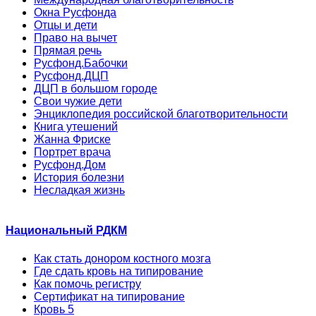
Окна Русфонда
Отцы и дети
Право на вычет
Прямая речь
Русфонд.Бабочки
Русфонд.ДЦП
ДЦП в большом городе
Свои чужие дети
Энциклопедия российской благотворительности
Книга утешений
Жанна Фриске
Портрет врача
Русфонд.Дом
История болезни
Несладкая жизнь
Национальный РДКМ
Как стать донором костного мозга
Где сдать кровь на типирование
Как помочь регистру
Сертификат на типирование
Кровь 5