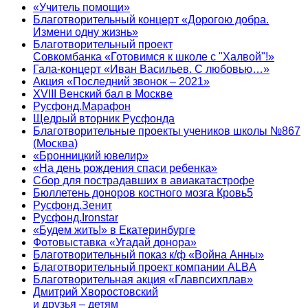
«Учитель помощи»
Благотворительный концерт «Дорогою добра.
Измени одну жизнь»
Благотворительный проект
Совкомбанка «Готовимся к школе с "Халвой"!»
Гала-концерт «Иван Васильев. С любовью…»
Акция «Последний звонок – 2021»
XVIII Венский бал в Москве
Русфонд.Марафон
Щедрый вторник Русфонда
Благотворительные проекты учеников школы №867
(Москва)
«Бронницкий ювелир»
«На день рождения спаси ребенка»
Сбор для пострадавших в авиакатастрофе
Бюллетень доноров костного мозга Кровь5
Русфонд.Зенит
Русфонд.Ironstar
«Будем жить!» в Екатеринбурге
Фотовыставка «Угадай донора»
Благотворительный показ к/ф «Война Анны»
Благотворительный проект компании ALBA
Благотворительная акция «Главпсихплав»
Дмитрий Хворостовский
и друзья – детям