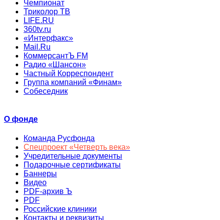
Чемпионат
Триколор ТВ
LIFE.RU
360tv.ru
«Интерфакс»
Mail.Ru
КоммерсантЪ FM
Радио «Шансон»
Частный Корреспондент
Группа компаний «Финам»
Собеседник
О фонде
Команда Русфонда
Спецпроект «Четверть века»
Учредительные документы
Подарочные сертификаты
Баннеры
Видео
PDF-архив Ъ
PDF
Российские клиники
Контакты и реквизиты