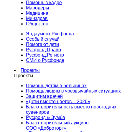
Помощь в кадре
Мародеры
Медицина
Минздрав
Общество
Эндаумент Русфонда
Особый случай
Помогают дети
Русфонд.Право
Русфонд.Регистр
СМИ о Русфонде
Проекты
Проекты
Помощь детям в больницах
Помощь людям в чрезвычайных ситуациях
Защитим врачей
«Дети вместо цветов – 2026»
Благотворительность вместо новогодних
сувениров
Русфонд & Зумба
Благотворительный аукцион
ООО «Доброторг»