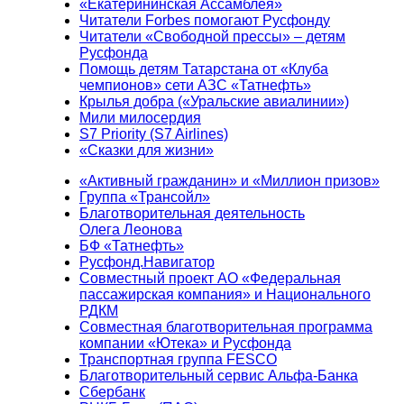
«Екатерининская Ассамблея»
Читатели Forbes помогают Русфонду
Читатели «Свободной прессы» – детям
Русфонда
Помощь детям Татарстана от «Клуба
чемпионов» сети АЗС «Татнефть»
Крылья добра («Уральские авиалинии»)
Мили милосердия
S7 Priority (S7 Airlines)
«Сказки для жизни»
«Активный гражданин» и «Миллион призов»
Группа «Трансойл»
Благотворительная деятельность
Олега Леонова
БФ «Татнефть»
Русфонд.Навигатор
Совместный проект АО «Федеральная
пассажирская компания» и Национального
РДКМ
Совместная благотворительная программа
компании «Ютека» и Русфонда
Транспортная группа FESCO
Благотворительный сервис Альфа-Банка
Сбербанк