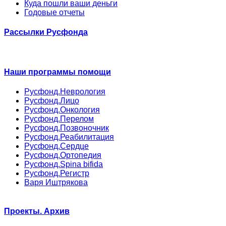
Куда пошли ваши деньги
Годовые отчеты
Рассылки Русфонда
Наши программы помощи
Русфонд.Неврология
Русфонд.Лицо
Русфонд.Онкология
Русфонд.Перелом
Русфонд.Позвоночник
Русфонд.Реабилитация
Русфонд.Сердце
Русфонд.Ортопедия
Русфонд.Spina bifida
Русфонд.Регистр
Варя Иштрякова
Проекты. Архив