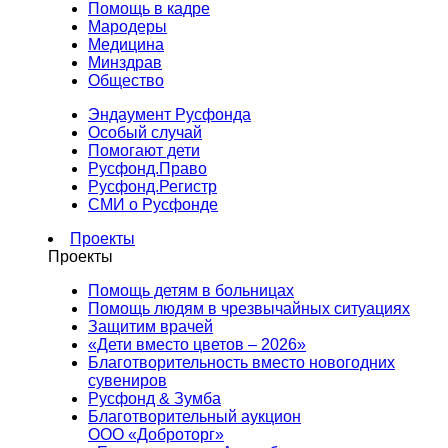
Помощь в кадре
Мародеры
Медицина
Минздрав
Общество
Эндаумент Русфонда
Особый случай
Помогают дети
Русфонд.Право
Русфонд.Регистр
СМИ о Русфонде
Проекты
Проекты
Помощь детям в больницах
Помощь людям в чрезвычайных ситуациях
Защитим врачей
«Дети вместо цветов – 2026»
Благотворительность вместо новогодних
сувениров
Русфонд & Зумба
Благотворительный аукцион
ООО «Доброторг»