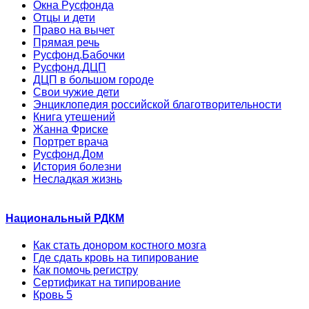
Окна Русфонда
Отцы и дети
Право на вычет
Прямая речь
Русфонд.Бабочки
Русфонд.ДЦП
ДЦП в большом городе
Свои чужие дети
Энциклопедия российской благотворительности
Книга утешений
Жанна Фриске
Портрет врача
Русфонд.Дом
История болезни
Несладкая жизнь
Национальный РДКМ
Как стать донором костного мозга
Где сдать кровь на типирование
Как помочь регистру
Сертификат на типирование
Кровь 5