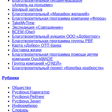
Благотворительный онлайн‑марафон
«Апрель на подъеме»
Щедрый заплыв
Благотворительный «Марафон желаний»
Благотворительная программа компании «Флора»
TakeMyTime
Экспедиция «Совпадение»
ВСЕМ (Qiwi)
Благотворительный аукцион ООО «Доброторг»
Благотворительная программа группы PBF
Карта «Добро» ОТП банка
Доставка жизни
Благотворительная программа помощи детям
компании QuickMADE
Группа компаний «О’КЕЙ»
Благотворительный проект «Коробка храбрости»
Рубрики
Общество
Русфонд.Навигатор
Русфонд.Рейтинг
Русфонд.Зенит
Информбюро
Словарь