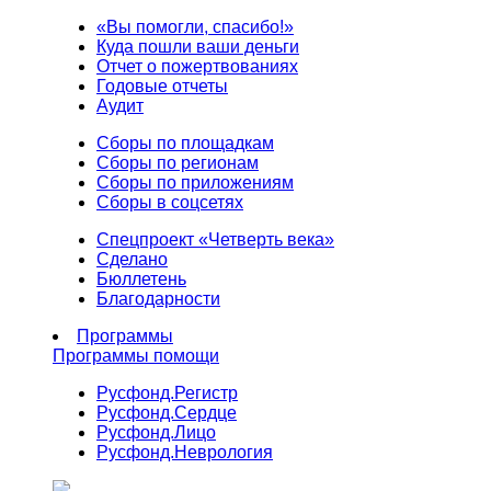
«Вы помогли, спасибо!»
Куда пошли ваши деньги
Отчет о пожертвованиях
Годовые отчеты
Аудит
Сборы по площадкам
Сборы по регионам
Сборы по приложениям
Сборы в соцсетях
Спецпроект «Четверть века»
Сделано
Бюллетень
Благодарности
Программы
Программы помощи
Русфонд.
Регистр
Русфонд.
Сердце
Русфонд.
Лицо
Русфонд.
Неврология