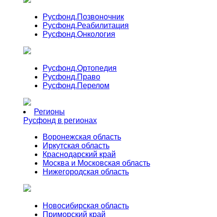
Русфонд.
Позвоночник
Русфонд.
Реабилитация
Русфонд.
Онкология
Русфонд.
Ортопедия
Русфонд.
Право
Русфонд.
Перелом
Регионы
Русфонд в регионах
Воронежская область
Иркутская область
Краснодарский край
Москва и Московская область
Нижегородская область
Новосибирская область
Приморский край