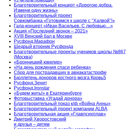
Благотворительный концерт «Дорогою добра.
Измени одну жизнь»
Благотворительный проект
Совкомбанка «Готовимся к школе с "Халвой"!»
Гала-концерт «Иван Васильев. С любовью…»
Акция «Последний звонок – 2021»
XVIII Венский бал в Москве
Русфонд.Марафон
Щедрый вторник Русфонда
Благотворительные проекты учеников школы №867
(Москва)
«Бронницкий ювелир»
«На день рождения спаси ребенка»
Сбор для пострадавших в авиакатастрофе
Бюллетень доноров костного мозга Кровь5
Русфонд.Зенит
Русфонд.Ironstar
«Будем жить!» в Екатеринбурге
Фотовыставка «Угадай донора»
Благотворительный показ к/ф «Война Анны»
Благотворительный проект компании ALBA
Благотворительная акция «Главпсихплав»
Дмитрий Хворостовский
и друзья – детям