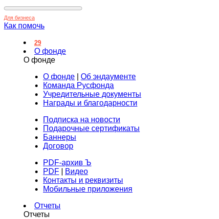
Для бизнеса
Как помочь
29
О фонде
О фонде
О фонде
|
Об эндаументе
Команда Русфонда
Учредительные документы
Награды и благодарности
Подписка на новости
Подарочные сертификаты
Баннеры
Договор
PDF-архив Ъ
PDF
|
Видео
Контакты и реквизиты
Мобильные приложения
Отчеты
Отчеты