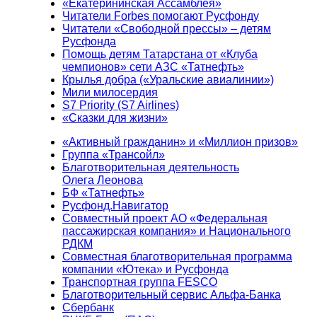
«Екатерининская Ассамблея»
Читатели Forbes помогают Русфонду
Читатели «Свободной прессы» – детям
Русфонда
Помощь детям Татарстана от «Клуба
чемпионов» сети АЗС «Татнефть»
Крылья добра («Уральские авиалинии»)
Мили милосердия
S7 Priority (S7 Airlines)
«Сказки для жизни»
«Активный гражданин» и «Миллион призов»
Группа «Трансойл»
Благотворительная деятельность
Олега Леонова
БФ «Татнефть»
Русфонд.Навигатор
Совместный проект АО «Федеральная
пассажирская компания» и Национального
РДКМ
Совместная благотворительная программа
компании «Ютека» и Русфонда
Транспортная группа FESCO
Благотворительный сервис Альфа-Банка
Сбербанк