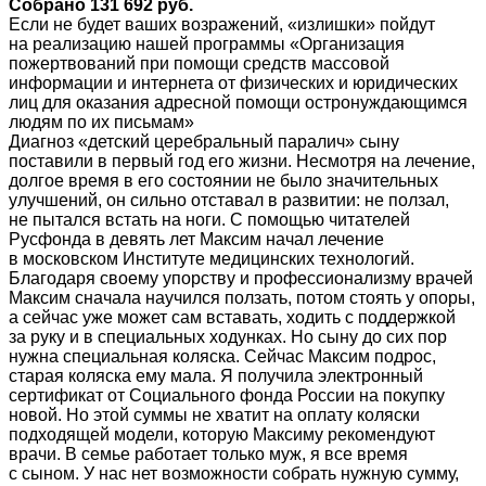
Собрано 131 692 руб.
Если не будет ваших возражений, «излишки» пойдут
на реализацию нашей программы «Организация
пожертвований при помощи средств массовой
информации и интернета от физических и юридических
лиц для оказания адресной помощи остронуждающимся
людям по их письмам»
Диагноз «детский церебральный паралич» сыну
поставили в первый год его жизни. Несмотря на лечение,
долгое время в его состоянии не было значительных
улучшений, он сильно отставал в развитии: не ползал,
не пытался встать на ноги. С помощью читателей
Русфонда в девять лет Максим начал лечение
в московском Институте медицинских технологий.
Благодаря своему упорству и профессионализму врачей
Максим сначала научился ползать, потом стоять у опоры,
а сейчас уже может сам вставать, ходить с поддержкой
за руку и в специальных ходунках. Но сыну до сих пор
нужна специальная коляска. Сейчас Максим подрос,
старая коляска ему мала. Я получила электронный
сертификат от Социального фонда России на покупку
новой. Но этой суммы не хватит на оплату коляски
подходящей модели, которую Максиму рекомендуют
врачи. В семье работает только муж, я все время
с сыном. У нас нет возможности собрать нужную сумму,