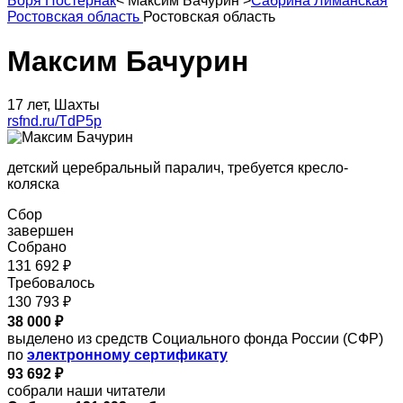
Боря Постернак
<
Максим Бачурин
>
Сабрина Лиманская
Ростовская область
Ростовская область
Максим Бачурин
17 лет, Шахты
rsfnd.ru/TdP5p
детский церебральный паралич, требуется кресло-
коляска
Сбор
завершен
Собрано
131 692 ₽
Требовалось
130 793 ₽
38 000 ₽
выделено из средств Социального фонда России (СФР)
по
электронному сертификату
93 692 ₽
собрали наши читатели