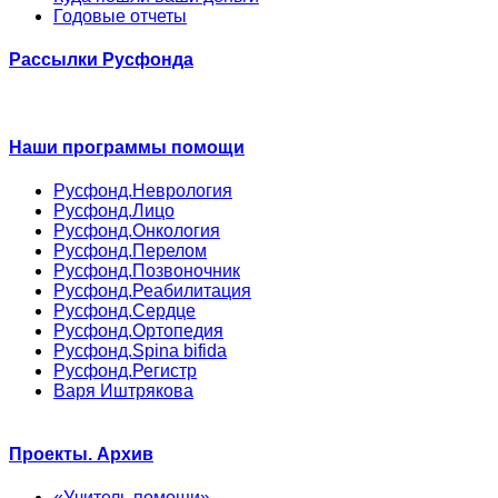
Годовые отчеты
Рассылки Русфонда
Наши программы помощи
Русфонд.Неврология
Русфонд.Лицо
Русфонд.Онкология
Русфонд.Перелом
Русфонд.Позвоночник
Русфонд.Реабилитация
Русфонд.Сердце
Русфонд.Ортопедия
Русфонд.Spina bifida
Русфонд.Регистр
Варя Иштрякова
Проекты. Архив
«Учитель помощи»