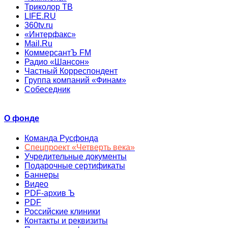
Триколор ТВ
LIFE.RU
360tv.ru
«Интерфакс»
Mail.Ru
КоммерсантЪ FM
Радио «Шансон»
Частный Корреспондент
Группа компаний «Финам»
Собеседник
О фонде
Команда Русфонда
Спецпроект «Четверть века»
Учредительные документы
Подарочные сертификаты
Баннеры
Видео
PDF-архив Ъ
PDF
Российские клиники
Контакты и реквизиты