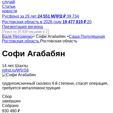
случай
Статьи,
новости
Русфонд за 29 лет
24,551 МЛРД ₽
39 734
Ростовская область в 2026 году
19 477 819 ₽
20
Презентация региона
Валя Негоденко
<
Софи Агабабян
>
Саша Полуляшная
Ростовская область
Ростовская область
Софи Агабабян
14 лет, Шахты
rsfnd.ru/W5rS6
грудопоясничный сколиоз 4-й степени, спасет операция,
требуется металлоконструкция
Сбор
завершен
Собрано
930 480 ₽