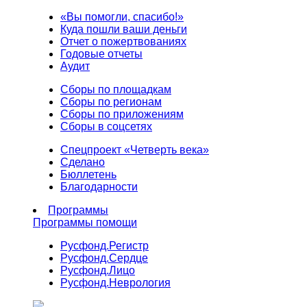
«Вы помогли, спасибо!»
Куда пошли ваши деньги
Отчет о пожертвованиях
Годовые отчеты
Аудит
Сборы по площадкам
Сборы по регионам
Сборы по приложениям
Сборы в соцсетях
Спецпроект «Четверть века»
Сделано
Бюллетень
Благодарности
Программы
Программы помощи
Русфонд.
Регистр
Русфонд.
Сердце
Русфонд.
Лицо
Русфонд.
Неврология