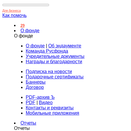
Для бизнеса
Как помочь
29
О фонде
О фонде
О фонде
|
Об эндаументе
Команда Русфонда
Учредительные документы
Награды и благодарности
Подписка на новости
Подарочные сертификаты
Баннеры
Договор
PDF-архив Ъ
PDF
|
Видео
Контакты и реквизиты
Мобильные приложения
Отчеты
Отчеты