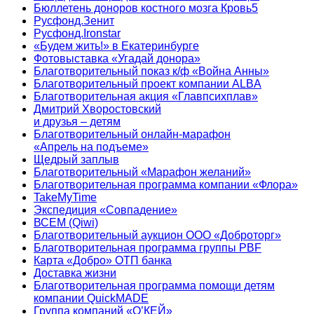
Бюллетень доноров костного мозга Кровь5
Русфонд.Зенит
Русфонд.Ironstar
«Будем жить!» в Екатеринбурге
Фотовыставка «Угадай донора»
Благотворительный показ к/ф «Война Анны»
Благотворительный проект компании ALBA
Благотворительная акция «Главпсихплав»
Дмитрий Хворостовский
и друзья – детям
Благотворительный онлайн‑марафон
«Апрель на подъеме»
Щедрый заплыв
Благотворительный «Марафон желаний»
Благотворительная программа компании «Флора»
TakeMyTime
Экспедиция «Совпадение»
ВСЕМ (Qiwi)
Благотворительный аукцион ООО «Доброторг»
Благотворительная программа группы PBF
Карта «Добро» ОТП банка
Доставка жизни
Благотворительная программа помощи детям
компании QuickMADE
Группа компаний «О’КЕЙ»