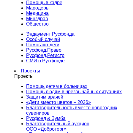
Помощь в кадре
Мародеры
Медицина
Минздрав
Общество
Эндаумент Русфонда
Особый случай
Помогают дети
Русфонд.Право
Русфонд.Регистр
СМИ о Русфонде
Проекты
Проекты
Помощь детям в больницах
Помощь людям в чрезвычайных ситуациях
Защитим врачей
«Дети вместо цветов – 2026»
Благотворительность вместо новогодних
сувениров
Русфонд & Зумба
Благотворительный аукцион
ООО «Доброторг»