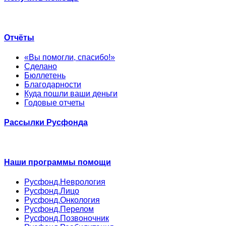
Отчёты
«Вы помогли, спасибо!»
Сделано
Бюллетень
Благодарности
Куда пошли ваши деньги
Годовые отчеты
Рассылки Русфонда
Наши программы помощи
Русфонд.Неврология
Русфонд.Лицо
Русфонд.Онкология
Русфонд.Перелом
Русфонд.Позвоночник