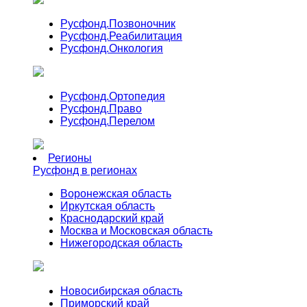
Русфонд.
Позвоночник
Русфонд.
Реабилитация
Русфонд.
Онкология
Русфонд.
Ортопедия
Русфонд.
Право
Русфонд.
Перелом
Регионы
Русфонд в регионах
Воронежская область
Иркутская область
Краснодарский край
Москва и Московская область
Нижегородская область
Новосибирская область
Приморский край