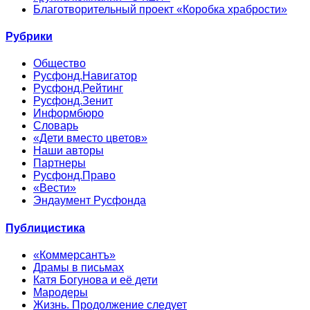
Благотворительный проект «Коробка храбрости»
Рубрики
Общество
Русфонд.Навигатор
Русфонд.Рейтинг
Русфонд.Зенит
Информбюро
Словарь
«Дети вместо цветов»
Наши авторы
Партнеры
Русфонд.Право
«Вести»
Эндаумент Русфонда
Публицистика
«Коммерсантъ»
Драмы в письмах
Катя Богунова и её дети
Мародеры
Жизнь. Продолжение следует