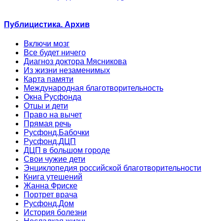
Публицистика. Архив
Включи мозг
Все будет ничего
Диагноз доктора Мясникова
Из жизни незаменимых
Карта памяти
Международная благотворительность
Окна Русфонда
Отцы и дети
Право на вычет
Прямая речь
Русфонд.Бабочки
Русфонд.ДЦП
ДЦП в большом городе
Свои чужие дети
Энциклопедия российской благотворительности
Книга утешений
Жанна Фриске
Портрет врача
Русфонд.Дом
История болезни