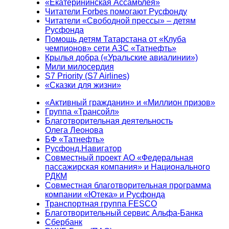
«Екатерининская Ассамблея»
Читатели Forbes помогают Русфонду
Читатели «Свободной прессы» – детям
Русфонда
Помощь детям Татарстана от «Клуба
чемпионов» сети АЗС «Татнефть»
Крылья добра («Уральские авиалинии»)
Мили милосердия
S7 Priority (S7 Airlines)
«Сказки для жизни»
«Активный гражданин» и «Миллион призов»
Группа «Трансойл»
Благотворительная деятельность
Олега Леонова
БФ «Татнефть»
Русфонд.Навигатор
Совместный проект АО «Федеральная
пассажирская компания» и Национального
РДКМ
Совместная благотворительная программа
компании «Ютека» и Русфонда
Транспортная группа FESCO
Благотворительный сервис Альфа-Банка
Сбербанк