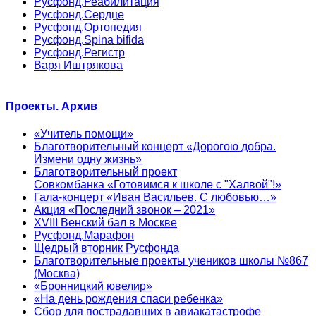
Русфонд.Реабилитация
Русфонд.Сердце
Русфонд.Ортопедия
Русфонд.Spina bifida
Русфонд.Регистр
Варя Иштрякова
Проекты. Архив
«Учитель помощи»
Благотворительный концерт «Дорогою добра.
Измени одну жизнь»
Благотворительный проект
Совкомбанка «Готовимся к школе с "Халвой"!»
Гала-концерт «Иван Васильев. С любовью…»
Акция «Последний звонок – 2021»
XVIII Венский бал в Москве
Русфонд.Марафон
Щедрый вторник Русфонда
Благотворительные проекты учеников школы №867
(Москва)
«Бронницкий ювелир»
«На день рождения спаси ребенка»
Сбор для пострадавших в авиакатастрофе