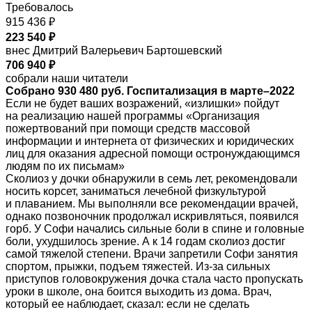
Требовалось
915 436 ₽
223 540 ₽
внес Дмитрий Валерьевич Бартошевский
706 940 ₽
собрали наши читатели
Собрано 930 480 руб. Госпитализация в марте–2022
Если не будет ваших возражений, «излишки» пойдут
на реализацию нашей программы «Организация
пожертвований при помощи средств массовой
информации и интернета от физических и юридических
лиц для оказания адресной помощи остронуждающимся
людям по их письмам»
Сколиоз у дочки обнаружили в семь лет, рекомендовали
носить корсет, заниматься лечебной физкультурой
и плаванием. Мы выполняли все рекомендации врачей,
однако позвоночник продолжал искривляться, появился
горб. У Софи начались сильные боли в спине и головные
боли, ухудшилось зрение. А к 14 годам сколиоз достиг
самой тяжелой степени. Врачи запретили Софи занятия
спортом, прыжки, подъем тяжестей. Из-за сильных
приступов головокружения дочка стала часто пропускать
уроки в школе, она боится выходить из дома. Врач,
который ее наблюдает, сказал: если не сделать