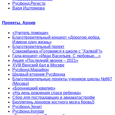
Русфонд.Регистр
Варя Иштрякова
Проекты. Архив
«Учитель помощи»
Благотворительный концерт «Дорогою добра.
Измени одну жизнь»
Благотворительный проект
Совкомбанка «Готовимся к школе с "Халвой"!»
Гала-концерт «Иван Васильев. С любовью…»
Акция «Последний звонок – 2021»
XVIII Венский бал в Москве
Русфонд.Марафон
Щедрый вторник Русфонда
Благотворительные проекты учеников школы №867
(Москва)
«Бронницкий ювелир»
«На день рождения спаси ребенка»
Сбор для пострадавших в авиакатастрофе
Бюллетень доноров костного мозга Кровь5
Русфонд.Зенит
Русфонд.Ironstar