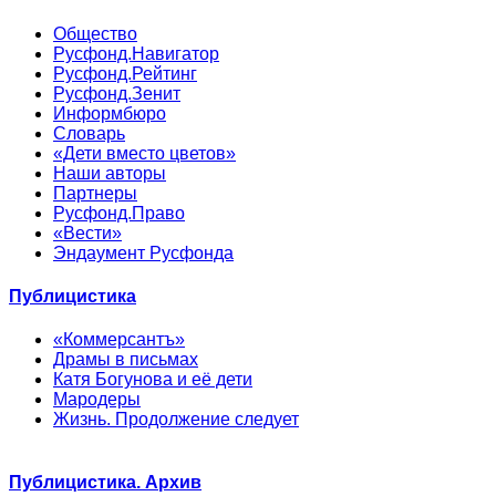
Общество
Русфонд.Навигатор
Русфонд.Рейтинг
Русфонд.Зенит
Информбюро
Словарь
«Дети вместо цветов»
Наши авторы
Партнеры
Русфонд.Право
«Вести»
Эндаумент Русфонда
Публицистика
«Коммерсантъ»
Драмы в письмах
Катя Богунова и её дети
Мародеры
Жизнь. Продолжение следует
Публицистика. Архив