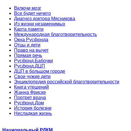
Включи мозг
Все будет ничего
Диагноз доктора Мясникова
Из жизни незаменимых
Карта памяти
Международная благотворительность
Окна Русфонда
Отцы и дети
Право на вычет
Прямая речь
Русфонд.Бабочки
Русфонд.ДЦП
ДЦП в большом городе
Свои чужие дети
Энциклопедия российской благотворительности
Книга утешений
Жанна Фриске
Портрет врача
Русфонд.Дом
История болезни
Несладкая жизнь
Национальный РДКМ