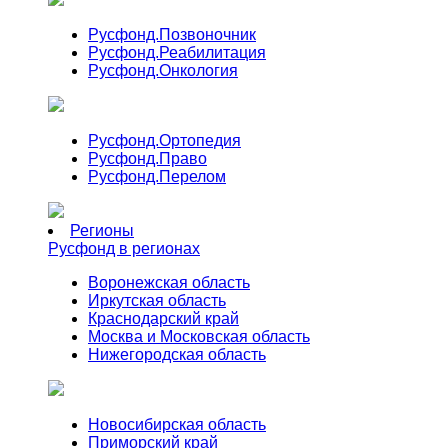
Русфонд.
Позвоночник
Русфонд.
Реабилитация
Русфонд.
Онкология
Русфонд.
Ортопедия
Русфонд.
Право
Русфонд.
Перелом
Регионы
Русфонд в регионах
Воронежская область
Иркутская область
Краснодарский край
Москва и Московская область
Нижегородская область
Новосибирская область
Приморский край