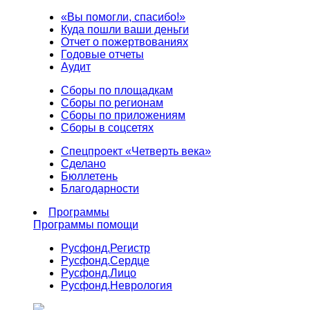
«Вы помогли, спасибо!»
Куда пошли ваши деньги
Отчет о пожертвованиях
Годовые отчеты
Аудит
Сборы по площадкам
Сборы по регионам
Сборы по приложениям
Сборы в соцсетях
Спецпроект «Четверть века»
Сделано
Бюллетень
Благодарности
Программы
Программы помощи
Русфонд.
Регистр
Русфонд.
Сердце
Русфонд.
Лицо
Русфонд.
Неврология