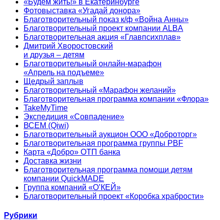
«Будем жить!» в Екатеринбурге
Фотовыставка «Угадай донора»
Благотворительный показ к/ф «Война Анны»
Благотворительный проект компании ALBA
Благотворительная акция «Главпсихплав»
Дмитрий Хворостовский
и друзья – детям
Благотворительный онлайн‑марафон
«Апрель на подъеме»
Щедрый заплыв
Благотворительный «Марафон желаний»
Благотворительная программа компании «Флора»
TakeMyTime
Экспедиция «Совпадение»
ВСЕМ (Qiwi)
Благотворительный аукцион ООО «Доброторг»
Благотворительная программа группы PBF
Карта «Добро» ОТП банка
Доставка жизни
Благотворительная программа помощи детям
компании QuickMADE
Группа компаний «О’КЕЙ»
Благотворительный проект «Коробка храбрости»
Рубрики