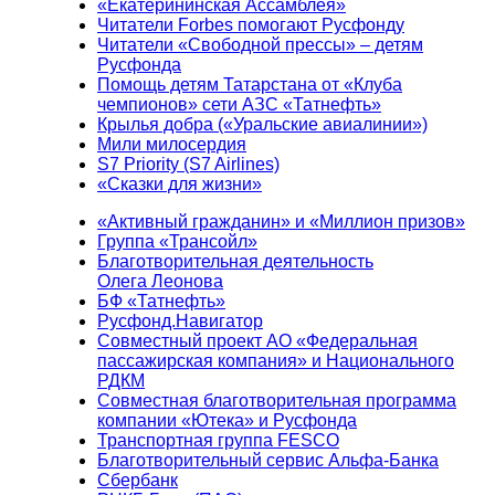
«Екатерининская Ассамблея»
Читатели Forbes помогают Русфонду
Читатели «Свободной прессы» – детям
Русфонда
Помощь детям Татарстана от «Клуба
чемпионов» сети АЗС «Татнефть»
Крылья добра («Уральские авиалинии»)
Мили милосердия
S7 Priority (S7 Airlines)
«Сказки для жизни»
«Активный гражданин» и «Миллион призов»
Группа «Трансойл»
Благотворительная деятельность
Олега Леонова
БФ «Татнефть»
Русфонд.Навигатор
Совместный проект АО «Федеральная
пассажирская компания» и Национального
РДКМ
Совместная благотворительная программа
компании «Ютека» и Русфонда
Транспортная группа FESCO
Благотворительный сервис Альфа-Банка
Сбербанк