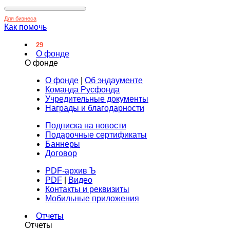
Для бизнеса
Как помочь
29
О фонде
О фонде
О фонде
|
Об эндаументе
Команда Русфонда
Учредительные документы
Награды и благодарности
Подписка на новости
Подарочные сертификаты
Баннеры
Договор
PDF-архив Ъ
PDF
|
Видео
Контакты и реквизиты
Мобильные приложения
Отчеты
Отчеты