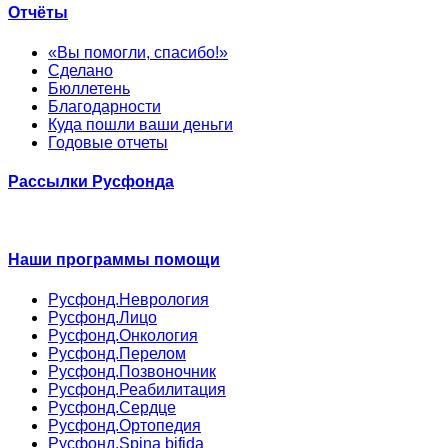
Отчёты
«Вы помогли, спасибо!»
Сделано
Бюллетень
Благодарности
Куда пошли ваши деньги
Годовые отчеты
Рассылки Русфонда
Наши программы помощи
Русфонд.Неврология
Русфонд.Лицо
Русфонд.Онкология
Русфонд.Перелом
Русфонд.Позвоночник
Русфонд.Реабилитация
Русфонд.Сердце
Русфонд.Ортопедия
Русфонд.Spina bifida