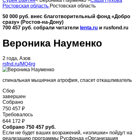
Сурен Баятян
<
Вероника Науменко
>
Саша Пухова
Ростовская область
Ростовская область
50 000 руб. внес благотворительный фонд «Добро
сразу» (Ростов-на-Дону)
700 457 руб. собрали читатели
lenta.ru
и rusfond.ru
Вероника Науменко
2 года, Азов
rsfnd.ru/MQ4rg
спинальная мышечная атрофия, спасет откашливатель
Сбор
завершен
Собрано
750 457 ₽
Требовалось
644 172 ₽
Собрано 750 457 руб.
Если не будет ваших возражений, «излишки» пойдут на
реализацию программы Русфонда «Организация