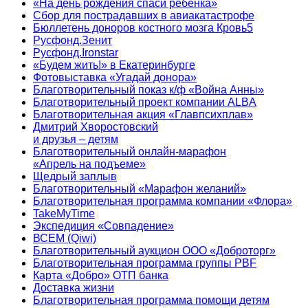
«На день рождения спаси ребенка»
Сбор для пострадавших в авиакатастрофе
Бюллетень доноров костного мозга Кровь5
Русфонд.Зенит
Русфонд.Ironstar
«Будем жить!» в Екатеринбурге
Фотовыставка «Угадай донора»
Благотворительный показ к/ф «Война Анны»
Благотворительный проект компании ALBA
Благотворительная акция «Главпсихплав»
Дмитрий Хворостовский
и друзья – детям
Благотворительный онлайн‑марафон
«Апрель на подъеме»
Щедрый заплыв
Благотворительный «Марафон желаний»
Благотворительная программа компании «Флора»
TakeMyTime
Экспедиция «Совпадение»
ВСЕМ (Qiwi)
Благотворительный аукцион ООО «Доброторг»
Благотворительная программа группы PBF
Карта «Добро» ОТП банка
Доставка жизни
Благотворительная программа помощи детям