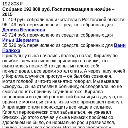
192 808 ₽
Собрано 192 808 руб. Госпитализация в ноябре –
2015
11 409 руб. собрали наши читатели в Ростовской области.
96 149 руб. перечислено из средств, собранных для
Дениса Белоусова
49 724 руб. перечислено из средств, собранных для
Ильи Шеремета
35 526 руб. перечислено из средств, собранных для
Вани
Палюха
Приступы у сына начались полгода назад. Кириллу по
ошибке сделали лишнюю прививку от свинки, это
выяснилось позже. В тот день сын плохо себя
почувствовал, все время хотел спать. А через пару ночей
у Кирилла случился приступ – он был без сознания,
мотал головой и что-то невнятно говорил. Мы вызвали
«скорую», сына отвезли в больницу, обследовали, но не
смогли понять причину случившегося. Кирилла
переводили из одной ростовской больницы в другую, но
врачи не могли выяснить, из-за чего произошел приступ.
А припадки стали происходить все чаще и сильнее.
Кирилл периодически стал забываться, не узнавал
близких. До этого случая у сына никаких проблем со
здоровьем не было, он нормально рос и развивался,
учился, занимался спортом. Врачи предполагают у