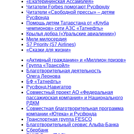
«Екатерининская Ассамблея»
Читатели Forbes помогают Русфонду
Читатели «Свободной прессы» – детям
Русфонда
Помощь детям Татарстана от «Клуба
чемпионов» сети АЗС «Татнефть»
Крылья добра («Уральские авиалинии»)
Мили милосердия
S7 Priority (S7 Airlines)
«Сказки для жизни»
«Активный гражданин» и «Миллион призов»
Группа «Трансойл»
Благотворительная деятельность
Олега Леонова
БФ «Татнефть»
Русфонд.Навигатор
Совместный проект АО «Федеральная
пассажирская компания» и Национального
РДКМ
Совместная благотворительная программа
компании «Ютека» и Русфонда
Транспортная группа FESCO
Благотворительный сервис Альфа-Банка
Сбербанк