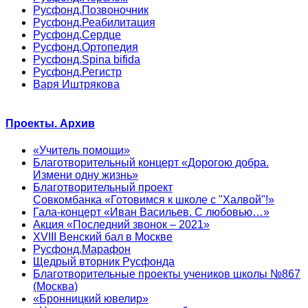
Русфонд.Позвоночник
Русфонд.Реабилитация
Русфонд.Сердце
Русфонд.Ортопедия
Русфонд.Spina bifida
Русфонд.Регистр
Варя Иштрякова
Проекты. Архив
«Учитель помощи»
Благотворительный концерт «Дорогою добра.
Измени одну жизнь»
Благотворительный проект
Совкомбанка «Готовимся к школе с "Халвой"!»
Гала-концерт «Иван Васильев. С любовью…»
Акция «Последний звонок – 2021»
XVIII Венский бал в Москве
Русфонд.Марафон
Щедрый вторник Русфонда
Благотворительные проекты учеников школы №867
(Москва)
«Бронницкий ювелир»