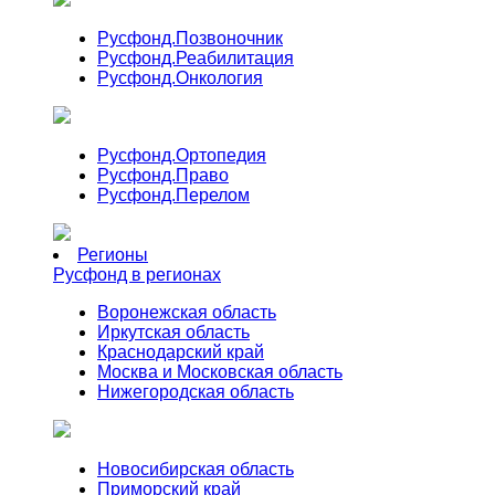
Русфонд.
Позвоночник
Русфонд.
Реабилитация
Русфонд.
Онкология
Русфонд.
Ортопедия
Русфонд.
Право
Русфонд.
Перелом
Регионы
Русфонд в регионах
Воронежская область
Иркутская область
Краснодарский край
Москва и Московская область
Нижегородская область
Новосибирская область
Приморский край