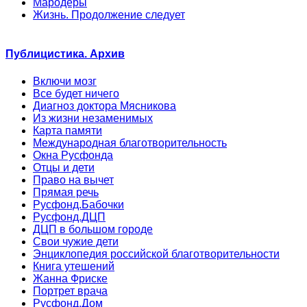
Мародеры
Жизнь. Продолжение следует
Публицистика. Архив
Включи мозг
Все будет ничего
Диагноз доктора Мясникова
Из жизни незаменимых
Карта памяти
Международная благотворительность
Окна Русфонда
Отцы и дети
Право на вычет
Прямая речь
Русфонд.Бабочки
Русфонд.ДЦП
ДЦП в большом городе
Свои чужие дети
Энциклопедия российской благотворительности
Книга утешений
Жанна Фриске
Портрет врача
Русфонд.Дом