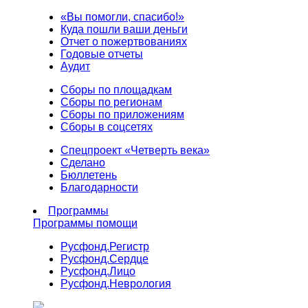
«Вы помогли, спасибо!»
Куда пошли ваши деньги
Отчет о пожертвованиях
Годовые отчеты
Аудит
Сборы по площадкам
Сборы по регионам
Сборы по приложениям
Сборы в соцсетях
Спецпроект «Четверть века»
Сделано
Бюллетень
Благодарности
Программы
Программы помощи
Русфонд.
Регистр
Русфонд.
Сердце
Русфонд.
Лицо
Русфонд.
Неврология