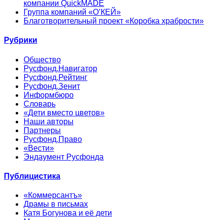
компании QuickMADE
Группа компаний «О’КЕЙ»
Благотворительный проект «Коробка храбрости»
Рубрики
Общество
Русфонд.Навигатор
Русфонд.Рейтинг
Русфонд.Зенит
Информбюро
Словарь
«Дети вместо цветов»
Наши авторы
Партнеры
Русфонд.Право
«Вести»
Эндаумент Русфонда
Публицистика
«Коммерсантъ»
Драмы в письмах
Катя Богунова и её дети