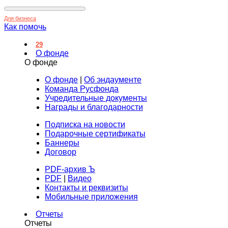
Для бизнеса
Как помочь
29
О фонде
О фонде
О фонде
|
Об эндаументе
Команда Русфонда
Учредительные документы
Награды и благодарности
Подписка на новости
Подарочные сертификаты
Баннеры
Договор
PDF-архив Ъ
PDF
|
Видео
Контакты и реквизиты
Мобильные приложения
Отчеты
Отчеты