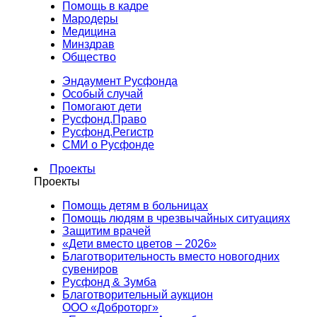
Помощь в кадре
Мародеры
Медицина
Минздрав
Общество
Эндаумент Русфонда
Особый случай
Помогают дети
Русфонд.Право
Русфонд.Регистр
СМИ о Русфонде
Проекты
Проекты
Помощь детям в больницах
Помощь людям в чрезвычайных ситуациях
Защитим врачей
«Дети вместо цветов – 2026»
Благотворительность вместо новогодних
сувениров
Русфонд & Зумба
Благотворительный аукцион
ООО «Доброторг»