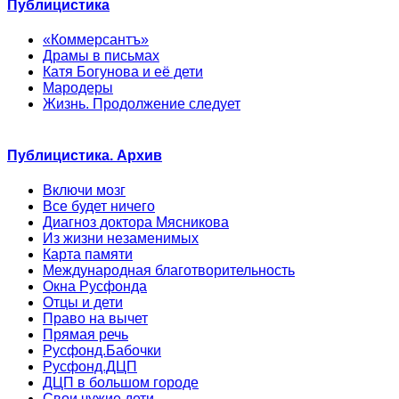
Публицистика
«Коммерсантъ»
Драмы в письмах
Катя Богунова и её дети
Мародеры
Жизнь. Продолжение следует
Публицистика. Архив
Включи мозг
Все будет ничего
Диагноз доктора Мясникова
Из жизни незаменимых
Карта памяти
Международная благотворительность
Окна Русфонда
Отцы и дети
Право на вычет
Прямая речь
Русфонд.Бабочки
Русфонд.ДЦП
ДЦП в большом городе
Свои чужие дети