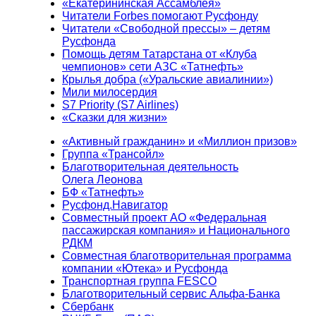
«Екатерининская Ассамблея»
Читатели Forbes помогают Русфонду
Читатели «Свободной прессы» – детям
Русфонда
Помощь детям Татарстана от «Клуба
чемпионов» сети АЗС «Татнефть»
Крылья добра («Уральские авиалинии»)
Мили милосердия
S7 Priority (S7 Airlines)
«Сказки для жизни»
«Активный гражданин» и «Миллион призов»
Группа «Трансойл»
Благотворительная деятельность
Олега Леонова
БФ «Татнефть»
Русфонд.Навигатор
Совместный проект АО «Федеральная
пассажирская компания» и Национального
РДКМ
Совместная благотворительная программа
компании «Ютека» и Русфонда
Транспортная группа FESCO
Благотворительный сервис Альфа-Банка
Сбербанк