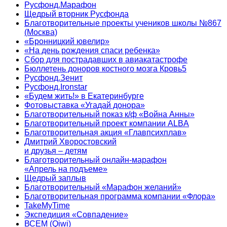
Русфонд.Марафон
Щедрый вторник Русфонда
Благотворительные проекты учеников школы №867
(Москва)
«Бронницкий ювелир»
«На день рождения спаси ребенка»
Сбор для пострадавших в авиакатастрофе
Бюллетень доноров костного мозга Кровь5
Русфонд.Зенит
Русфонд.Ironstar
«Будем жить!» в Екатеринбурге
Фотовыставка «Угадай донора»
Благотворительный показ к/ф «Война Анны»
Благотворительный проект компании ALBA
Благотворительная акция «Главпсихплав»
Дмитрий Хворостовский
и друзья – детям
Благотворительный онлайн‑марафон
«Апрель на подъеме»
Щедрый заплыв
Благотворительный «Марафон желаний»
Благотворительная программа компании «Флора»
TakeMyTime
Экспедиция «Совпадение»
ВСЕМ (Qiwi)