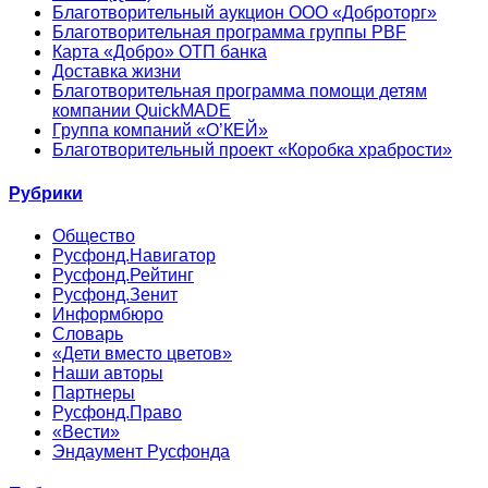
Благотворительный аукцион ООО «Доброторг»
Благотворительная программа группы PBF
Карта «Добро» ОТП банка
Доставка жизни
Благотворительная программа помощи детям
компании QuickMADE
Группа компаний «О’КЕЙ»
Благотворительный проект «Коробка храбрости»
Рубрики
Общество
Русфонд.Навигатор
Русфонд.Рейтинг
Русфонд.Зенит
Информбюро
Словарь
«Дети вместо цветов»
Наши авторы
Партнеры
Русфонд.Право
«Вести»
Эндаумент Русфонда