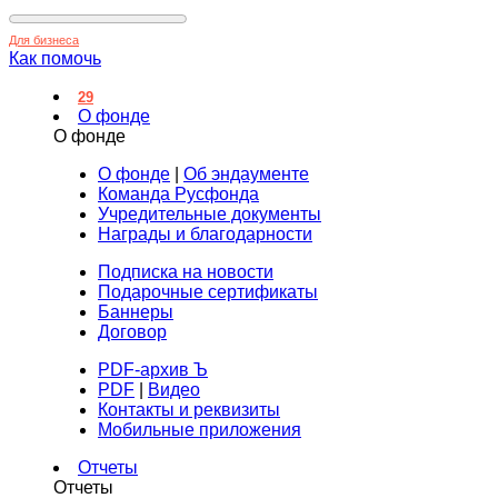
Для бизнеса
Как помочь
29
О фонде
О фонде
О фонде
|
Об эндаументе
Команда Русфонда
Учредительные документы
Награды и благодарности
Подписка на новости
Подарочные сертификаты
Баннеры
Договор
PDF-архив Ъ
PDF
|
Видео
Контакты и реквизиты
Мобильные приложения
Отчеты
Отчеты