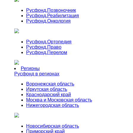
Русфонд.
Позвоночник
Русфонд.
Реабилитация
Русфонд.
Онкология
Русфонд.
Ортопедия
Русфонд.
Право
Русфонд.
Перелом
Регионы
Русфонд в регионах
Воронежская область
Иркутская область
Краснодарский край
Москва и Московская область
Нижегородская область
Новосибирская область
Приморский край