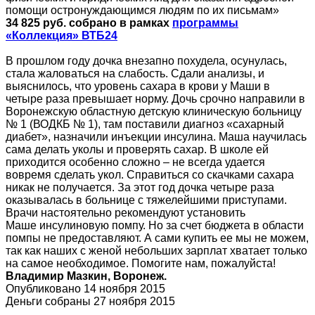
помощи остронуждающимся людям по их письмам»
34 825 руб. собрано в рамках
программы
«Коллекция» ВТБ24
В прошлом году дочка внезапно похудела, осунулась,
стала жаловаться на слабость. Сдали анализы, и
выяснилось, что уровень сахара в крови у Маши в
четыре раза превышает норму. Дочь срочно направили в
Воронежскую областную детскую клиническую больницу
№ 1 (ВОДКБ № 1), там поставили диагноз «сахарный
диабет», назначили инъекции инсулина. Маша научилась
сама делать уколы и проверять сахар. В школе ей
приходится особенно сложно – не всегда удается
вовремя сделать укол. Справиться со скачками сахара
никак не получается. За этот год дочка четыре раза
оказывалась в больнице с тяжелейшими приступами.
Врачи настоятельно рекомендуют установить
Маше инсулиновую помпу. Но за счет бюджета в области
помпы не предоставляют. А сами купить ее мы не можем,
так как наших с женой небольших зарплат хватает только
на самое необходимое. Помогите нам, пожалуйста!
Владимир Мазкин, Воронеж.
Опубликовано 14 ноября 2015
Деньги собраны 27 ноября 2015