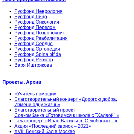
Русфонд.Неврология
Русфонд.Лицо
Русфонд.Онкология
Русфонд.Перелом
Русфонд.Позвоночник
Русфонд.Реабилитация
Русфонд.Сердце
Русфонд.Ортопедия
Русфонд.Spina bifida
Русфонд.Регистр
Варя Иштрякова
Проекты. Архив
«Учитель помощи»
Благотворительный концерт «Дорогою добра.
Измени одну жизнь»
Благотворительный проект
Совкомбанка «Готовимся к школе с "Халвой"!»
Гала-концерт «Иван Васильев. С любовью…»
Акция «Последний звонок – 2021»
XVIII Венский бал в Москве