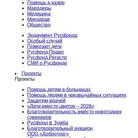
Помощь в кадре
Мародеры
Медицина
Минздрав
Общество
Эндаумент Русфонда
Особый случай
Помогают дети
Русфонд.Право
Русфонд.Регистр
СМИ о Русфонде
Проекты
Проекты
Помощь детям в больницах
Помощь людям в чрезвычайных ситуациях
Защитим врачей
«Дети вместо цветов – 2026»
Благотворительность вместо новогодних
сувениров
Русфонд & Зумба
Благотворительный аукцион
ООО «Доброторг»