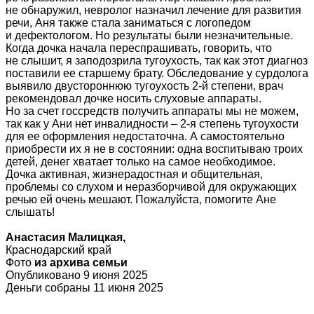
не обнаружил, невролог назначил лечение для развития
речи, Аня также стала заниматься с логопедом
и дефектологом. Но результаты были незначительные.
Когда дочка начала переспрашивать, говорить, что
не слышит, я заподозрила тугоухость, так как этот диагноз
поставили ее старшему брату. Обследование у сурдолога
выявило двустороннюю тугоухость 2-й степени, врач
рекомендовал дочке носить слуховые аппараты.
Но за счет госсредств получить аппараты мы не можем,
так как у Ани нет инвалидности – 2-я степень тугоухости
для ее оформления недостаточна. А самостоятельно
приобрести их я не в состоянии: одна воспитываю троих
детей, денег хватает только на самое необходимое.
Дочка активная, жизнерадостная и общительная,
проблемы со слухом и неразборчивой для окружающих
речью ей очень мешают. Пожалуйста, помогите Ане
слышать!
Анастасия Малицкая,
Краснодарский край
Фото
из архива семьи
Опубликовано 9 июня 2025
Деньги собраны 11 июня 2025