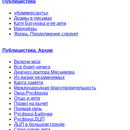
Публицистика
«Коммерсантъ»
Драмы в письмах
Катя Богунова и её дети
Мародеры
Жизнь. Продолжение следует
Публицистика. Архив
Включи мозг
Все будет ничего
Диагноз доктора Мясникова
Из жизни незаменимых
Карта памяти
Международная благотворительность
Окна Русфонда
Отцы и дети
Право на вычет
Прямая речь
Русфонд.Бабочки
Русфонд.ДЦП
ДЦП в большом городе
Свои чужие дети