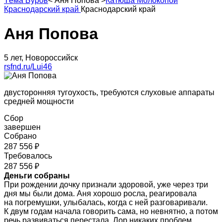
Тёма Буров
<
Аня Попова
>
Катюша Молокопой
Краснодарский край
Краснодарский край
Аня Попова
5 лет, Новороссийск
rsfnd.ru/Lui46
двусторонняя тугоухость, требуются слуховые аппараты
средней мощности
Сбор
завершен
Собрано
287 556 ₽
Требовалось
287 556 ₽
Деньги собраны
При рождении дочку признали здоровой, уже через три
дня мы были дома. Аня хорошо росла, реагировала
на погремушки, улыбалась, когда с ней разговаривали.
К двум годам начала говорить сама, но невнятно, а потом
речь развиваться перестала. Лор никаких проблем