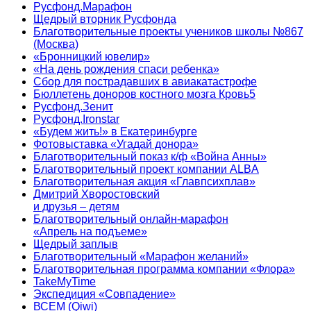
Русфонд.Марафон
Щедрый вторник Русфонда
Благотворительные проекты учеников школы №867
(Москва)
«Бронницкий ювелир»
«На день рождения спаси ребенка»
Сбор для пострадавших в авиакатастрофе
Бюллетень доноров костного мозга Кровь5
Русфонд.Зенит
Русфонд.Ironstar
«Будем жить!» в Екатеринбурге
Фотовыставка «Угадай донора»
Благотворительный показ к/ф «Война Анны»
Благотворительный проект компании ALBA
Благотворительная акция «Главпсихплав»
Дмитрий Хворостовский
и друзья – детям
Благотворительный онлайн‑марафон
«Апрель на подъеме»
Щедрый заплыв
Благотворительный «Марафон желаний»
Благотворительная программа компании «Флора»
TakeMyTime
Экспедиция «Совпадение»
ВСЕМ (Qiwi)