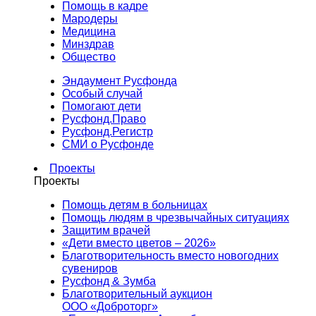
Помощь в кадре
Мародеры
Медицина
Минздрав
Общество
Эндаумент Русфонда
Особый случай
Помогают дети
Русфонд.Право
Русфонд.Регистр
СМИ о Русфонде
Проекты
Проекты
Помощь детям в больницах
Помощь людям в чрезвычайных ситуациях
Защитим врачей
«Дети вместо цветов – 2026»
Благотворительность вместо новогодних
сувениров
Русфонд & Зумба
Благотворительный аукцион
ООО «Доброторг»