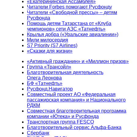
«Екатерининская Ассамблея»
Читатели Forbes помогают Русфонду
Читатели «Свободной прессы» – детям
Русфонда
Помощь детям Татарстана от «Клуба
чемпионов» сети АЗС «Татнефть»
Крылья добра («Уральские авиалинии»)
Мили милосердия
S7 Priority (S7 Airlines)
«Сказки для жизни»
«Активный гражданин» и «Миллион призов»
Группа «Трансойл»
Благотворительная деятельность
Олега Леонова
БФ «Татнефть»
Русфонд.Навигатор
Совместный проект АО «Федеральная
пассажирская компания» и Национального
РДКМ
Совместная благотворительная программа
компании «Ютека» и Русфонда
Транспортная группа FESCO
Благотворительный сервис Альфа-Банка
Сбербанк