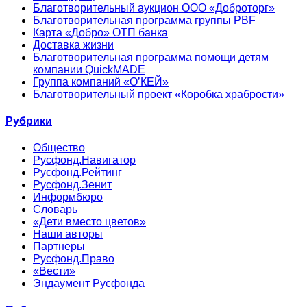
Благотворительный аукцион ООО «Доброторг»
Благотворительная программа группы PBF
Карта «Добро» ОТП банка
Доставка жизни
Благотворительная программа помощи детям
компании QuickMADE
Группа компаний «О’КЕЙ»
Благотворительный проект «Коробка храбрости»
Рубрики
Общество
Русфонд.Навигатор
Русфонд.Рейтинг
Русфонд.Зенит
Информбюро
Словарь
«Дети вместо цветов»
Наши авторы
Партнеры
Русфонд.Право
«Вести»
Эндаумент Русфонда