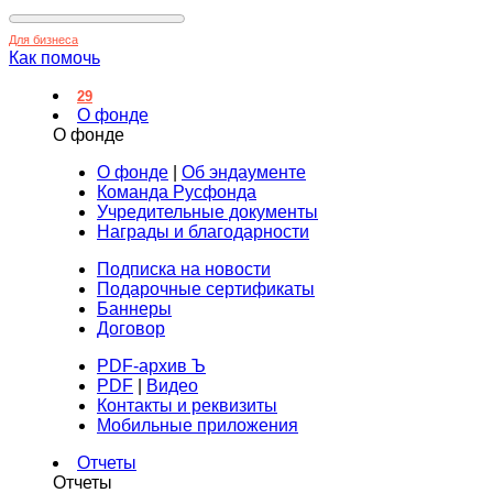
Для бизнеса
Как помочь
29
О фонде
О фонде
О фонде
|
Об эндаументе
Команда Русфонда
Учредительные документы
Награды и благодарности
Подписка на новости
Подарочные сертификаты
Баннеры
Договор
PDF-архив Ъ
PDF
|
Видео
Контакты и реквизиты
Мобильные приложения
Отчеты
Отчеты