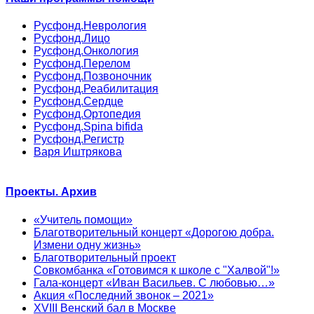
Русфонд.Неврология
Русфонд.Лицо
Русфонд.Онкология
Русфонд.Перелом
Русфонд.Позвоночник
Русфонд.Реабилитация
Русфонд.Сердце
Русфонд.Ортопедия
Русфонд.Spina bifida
Русфонд.Регистр
Варя Иштрякова
Проекты. Архив
«Учитель помощи»
Благотворительный концерт «Дорогою добра.
Измени одну жизнь»
Благотворительный проект
Совкомбанка «Готовимся к школе с "Халвой"!»
Гала-концерт «Иван Васильев. С любовью…»
Акция «Последний звонок – 2021»
XVIII Венский бал в Москве