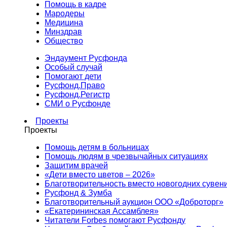
Помощь в кадре
Мародеры
Медицина
Минздрав
Общество
Эндаумент Русфонда
Особый случай
Помогают дети
Русфонд.Право
Русфонд.Регистр
СМИ о Русфонде
Проекты
Проекты
Помощь детям в больницах
Помощь людям в чрезвычайных ситуациях
Защитим врачей
«Дети вместо цветов – 2026»
Благотворительность вместо новогодних сувен
Русфонд & Зумба
Благотворительный аукцион ООО «Доброторг»
«Екатерининская Ассамблея»
Читатели Forbes помогают Русфонду