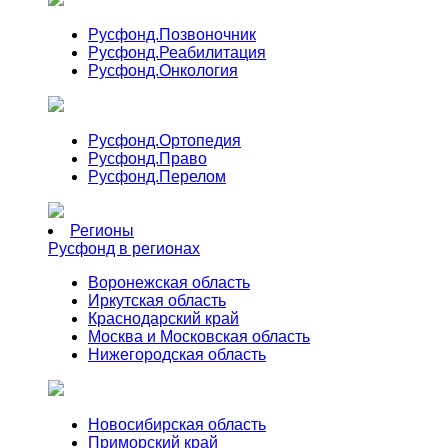
Русфонд.
Позвоночник
Русфонд.
Реабилитация
Русфонд.
Онкология
Русфонд.
Ортопедия
Русфонд.
Право
Русфонд.
Перелом
Регионы
Русфонд в регионах
Воронежская область
Иркутская область
Краснодарский край
Москва и Московская область
Нижегородская область
Новосибирская область
Приморский край