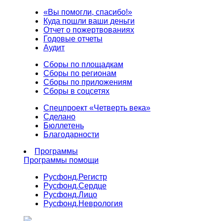
«Вы помогли, спасибо!»
Куда пошли ваши деньги
Отчет о пожертвованиях
Годовые отчеты
Аудит
Сборы по площадкам
Сборы по регионам
Сборы по приложениям
Сборы в соцсетях
Спецпроект «Четверть века»
Сделано
Бюллетень
Благодарности
Программы
Программы помощи
Русфонд.
Регистр
Русфонд.
Сердце
Русфонд.
Лицо
Русфонд.
Неврология