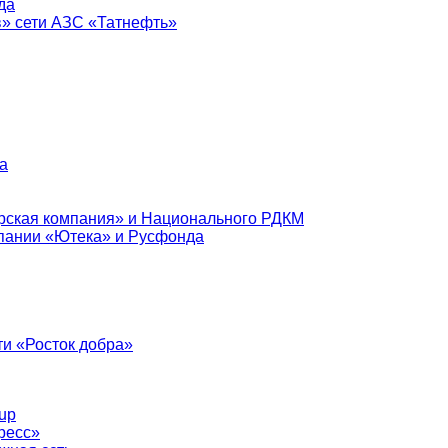
да
в» сети АЗС «Татнефть»
а
рская компания» и Национального РДКМ
пании «Ютека» и Русфонда
и «Росток добра»
up
ресс»