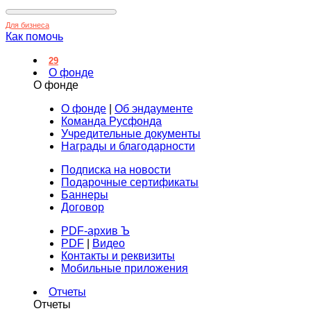
Для бизнеса
Как помочь
29
О фонде
О фонде
О фонде
|
Об эндаументе
Команда Русфонда
Учредительные документы
Награды и благодарности
Подписка на новости
Подарочные сертификаты
Баннеры
Договор
PDF-архив Ъ
PDF
|
Видео
Контакты и реквизиты
Мобильные приложения
Отчеты
Отчеты