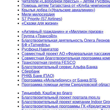
Читатели «Свободной прессы» – детям Русфон
Помощь детям Татарстана от «Клуба чемпионо
Крылья добра («Уральские авиалинии»)
Мили милосердия
S7 Priority (S7 Airlines)
«Сказки для жизни»
«Активный гражданин» и «Миллион призов»
Группа «Трансойл»
Благотворительная деятельность Олега Леонов
БФ «Татнефть»
Русфонд.Навигатор
Совместный проект АО «Федеральная пассажи
Совместная благотворительная программа ком
Транспортная группа FESCO
Благотворительный сервис Альфа-Банка
Сбербанк
РНКБ Банк (ПАО)
Программа «Мультибонус» от Банка ВТБ
Программа помощи детям Свердловской област
Тинькофф. Кэшбэк во благо
Благотворительный проект портала mos.ru
Благотворительный проект компании Indoor Gro
Благотворительные программы ГК «Кредитэксп