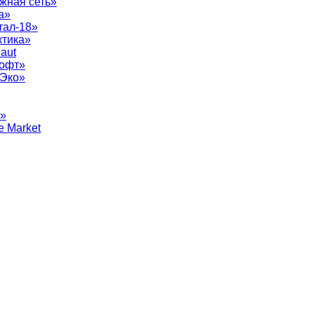
жная сеть»
а»
тал-18»
ктика»
aut
софт»
рЭко»
т»
e Market