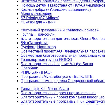
Читатели «Свободной прессы» – детям Русфон
Помощь детям Татарстана от «Клуба чемпионо
Крылья добра («Уральские авиалинии»)
Мили милосердия
S7 Priority (S7 Airlines)
«Сказки для жизни»
«Активный гражданин» и «Миллион призов»
Группа «Трансойл»
Благотворительная деятельность Олега Леонов
БФ «Татнефть»
Русфонд.Навигатор
Совместный проект АО «Федеральная пассажи
Совместная благотворительная программа ком
Транспортная группа FESCO
Благотворительный сервис Альфа-Банка
Сбербанк
РНКБ Банк (ПАО)
Программа «Мультибонус» от Банка ВТБ
Программа помощи детям Свердловской област
Тинькофф. Кэшбэк во благо
Благотворительный проект портала mos.ru
Благотворительный проект компании Indoor Gro
Благотворительные программы ГК «Кредитэксп