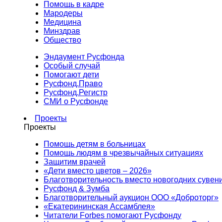
Помощь в кадре
Мародеры
Медицина
Минздрав
Общество
Эндаумент Русфонда
Особый случай
Помогают дети
Русфонд.Право
Русфонд.Регистр
СМИ о Русфонде
Проекты
Проекты
Помощь детям в больницах
Помощь людям в чрезвычайных ситуациях
Защитим врачей
«Дети вместо цветов – 2026»
Благотворительность вместо новогодних сувен
Русфонд & Зумба
Благотворительный аукцион ООО «Доброторг»
«Екатерининская Ассамблея»
Читатели Forbes помогают Русфонду