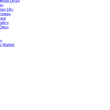
жная сеть»
а»
тал-18»
ктика»
aut
софт»
рЭко»
т»
e Market