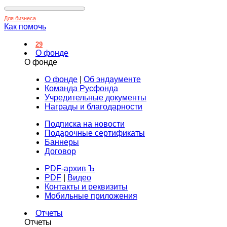
Для бизнеса
Как помочь
29
О фонде
О фонде
О фонде
|
Об эндаументе
Команда Русфонда
Учредительные документы
Награды и благодарности
Подписка на новости
Подарочные сертификаты
Баннеры
Договор
PDF-архив Ъ
PDF
|
Видео
Контакты и реквизиты
Мобильные приложения
Отчеты
Отчеты