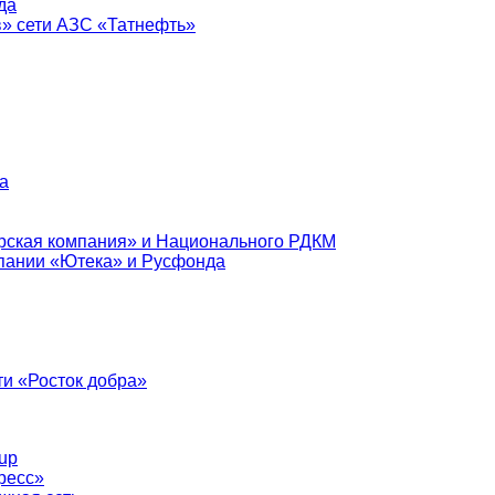
да
в» сети АЗС «Татнефть»
а
рская компания» и Национального РДКМ
пании «Ютека» и Русфонда
и «Росток добра»
up
ресс»