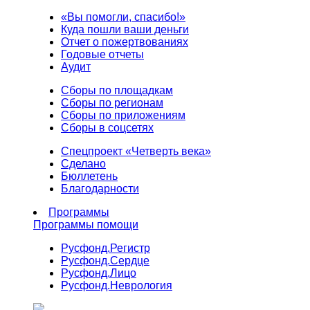
«Вы помогли, спасибо!»
Куда пошли ваши деньги
Отчет о пожертвованиях
Годовые отчеты
Аудит
Сборы по площадкам
Сборы по регионам
Сборы по приложениям
Сборы в соцсетях
Спецпроект «Четверть века»
Сделано
Бюллетень
Благодарности
Программы
Программы помощи
Русфонд.
Регистр
Русфонд.
Сердце
Русфонд.
Лицо
Русфонд.
Неврология