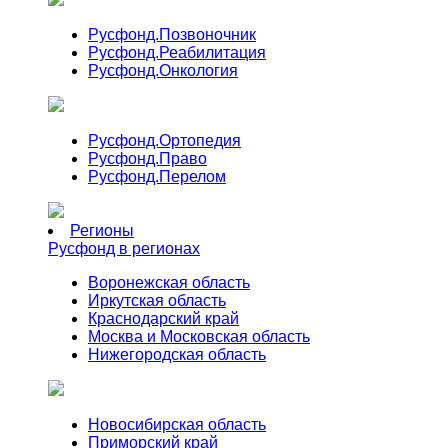
Русфонд.
Позвоночник
Русфонд.
Реабилитация
Русфонд.
Онкология
Русфонд.
Ортопедия
Русфонд.
Право
Русфонд.
Перелом
Регионы
Русфонд в регионах
Воронежская область
Иркутская область
Краснодарский край
Москва и Московская область
Нижегородская область
Новосибирская область
Приморский край