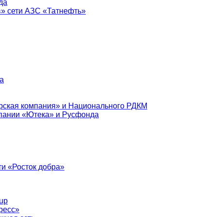
да
в» сети АЗС «Татнефть»
а
рская компания» и Национального РДКМ
пании «Ютека» и Русфонда
и «Росток добра»
up
ресс»