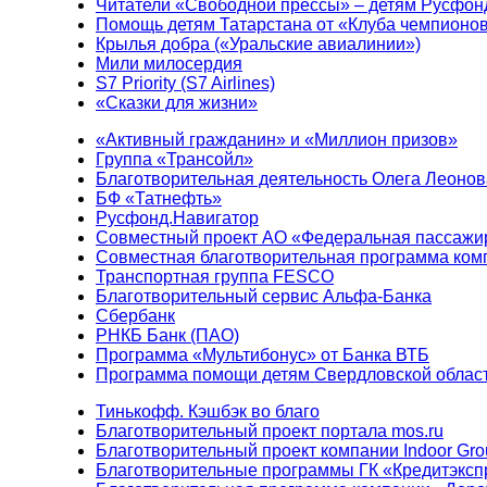
Читатели «Свободной прессы» – детям Русфон
Помощь детям Татарстана от «Клуба чемпионо
Крылья добра («Уральские авиалинии»)
Мили милосердия
S7 Priority (S7 Airlines)
«Сказки для жизни»
«Активный гражданин» и «Миллион призов»
Группа «Трансойл»
Благотворительная деятельность Олега Леонов
БФ «Татнефть»
Русфонд.Навигатор
Совместный проект АО «Федеральная пассажи
Совместная благотворительная программа ком
Транспортная группа FESCO
Благотворительный сервис Альфа-Банка
Сбербанк
РНКБ Банк (ПАО)
Программа «Мультибонус» от Банка ВТБ
Программа помощи детям Свердловской област
Тинькофф. Кэшбэк во благо
Благотворительный проект портала mos.ru
Благотворительный проект компании Indoor Gro
Благотворительные программы ГК «Кредитэксп