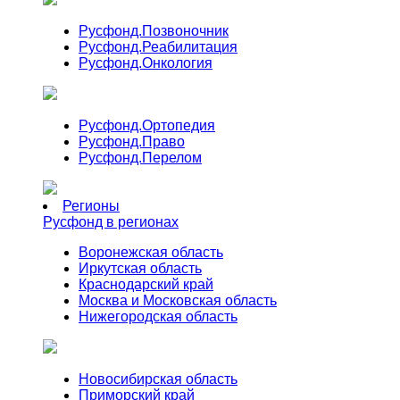
Русфонд.
Позвоночник
Русфонд.
Реабилитация
Русфонд.
Онкология
Русфонд.
Ортопедия
Русфонд.
Право
Русфонд.
Перелом
Регионы
Русфонд в регионах
Воронежская область
Иркутская область
Краснодарский край
Москва и Московская область
Нижегородская область
Новосибирская область
Приморский край