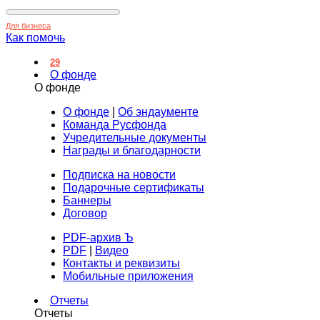
Для бизнеса
Как помочь
29
О фонде
О фонде
О фонде
|
Об эндаументе
Команда Русфонда
Учредительные документы
Награды и благодарности
Подписка на новости
Подарочные сертификаты
Баннеры
Договор
PDF-архив Ъ
PDF
|
Видео
Контакты и реквизиты
Мобильные приложения
Отчеты
Отчеты