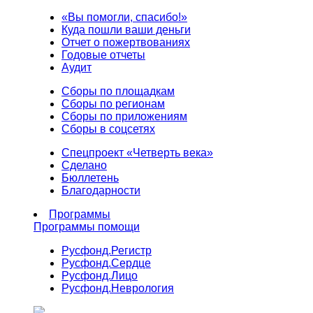
«Вы помогли, спасибо!»
Куда пошли ваши деньги
Отчет о пожертвованиях
Годовые отчеты
Аудит
Сборы по площадкам
Сборы по регионам
Сборы по приложениям
Сборы в соцсетях
Спецпроект «Четверть века»
Сделано
Бюллетень
Благодарности
Программы
Программы помощи
Русфонд.
Регистр
Русфонд.
Сердце
Русфонд.
Лицо
Русфонд.
Неврология