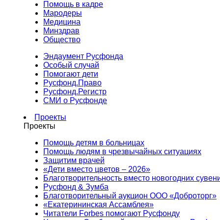
Помощь в кадре
Мародеры
Медицина
Минздрав
Общество
Эндаумент Русфонда
Особый случай
Помогают дети
Русфонд.Право
Русфонд.Регистр
СМИ о Русфонде
Проекты
Проекты
Помощь детям в больницах
Помощь людям в чрезвычайных ситуациях
Защитим врачей
«Дети вместо цветов – 2026»
Благотворительность вместо новогодних сувен
Русфонд & Зумба
Благотворительный аукцион ООО «Доброторг»
«Екатерининская Ассамблея»
Читатели Forbes помогают Русфонду