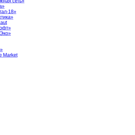
жная сеть»
а»
тал-18»
ктика»
aut
софт»
рЭко»
т»
e Market