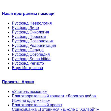
Наши программы помощи
Русфонд.Неврология
Русфонд.Лицо
Русфонд.Онкология
Русфонд.Перелом
Русфонд.Позвоночник
Русфонд.Реабилитация
Русфонд.Сердце
Русфонд.Ортопедия
Русфонд.Spina bifida
Русфонд.Регистр
Варя Иштрякова
Проекты. Архив
«Учитель помощи»
Благотворительный концерт «Дорогою добра.
Измени одну жизнь»
Благотворительный проект
Совкомбанка «Готовимся к школе с "Халвой"!»