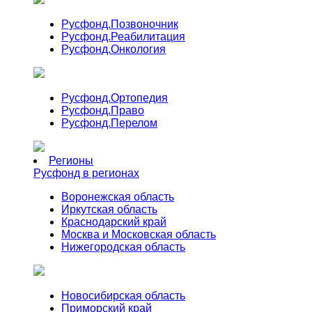
Русфонд.
Позвоночник
Русфонд.
Реабилитация
Русфонд.
Онкология
Русфонд.
Ортопедия
Русфонд.
Право
Русфонд.
Перелом
Регионы
Русфонд в регионах
Воронежская область
Иркутская область
Краснодарский край
Москва и Московская область
Нижегородская область
Новосибирская область
Приморский край