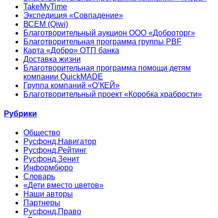
TakeMyTime
Экспедиция «Совпадение»
ВСЕМ (Qiwi)
Благотворительный аукцион ООО «Доброторг»
Благотворительная программа группы PBF
Карта «Добро» ОТП банка
Доставка жизни
Благотворительная программа помощи детям
компании QuickMADE
Группа компаний «О’КЕЙ»
Благотворительный проект «Коробка храбрости»
Рубрики
Общество
Русфонд.Навигатор
Русфонд.Рейтинг
Русфонд.Зенит
Информбюро
Словарь
«Дети вместо цветов»
Наши авторы
Партнеры
Русфонд.Право