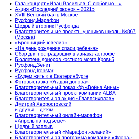
Гала-концерт «Иван Васильев. С любовью…»
Акция «Последний звонок – 2021»
XVIII Венский бал в Москве
Русфонд.Марафон
Щедрый вторник Русфонда
Благотворительные проекты учеников школы №867
(Москва)
«Бронницкий ювелир»
«На день рождения спаси ребенка»
Сбор для пострадавших в авиакатастрофе
Бюллетень доноров костного мозга Кровь5
Русфонд.Зенит
Русфонд.Ironstar
«Будем жить!» в Екатеринбурге
Фотовыставка «Угадай донора»
Благотворительный показ к/ф «Война Анны»
Благотворительный проект компании ALBA
Благотворительная акция «Главпсихплав»
Дмитрий Хворостовский
и друзья – детям
Благотворительный онлайн‑марафон
«Апрель на подъеме»
Щедрый заплыв
Благотворительный «Марафон желаний»
Благотворительная программа компании «Флора»