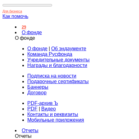
Для бизнеса
Как помочь
29
О фонде
О фонде
О фонде
|
Об эндаументе
Команда Русфонда
Учредительные документы
Награды и благодарности
Подписка на новости
Подарочные сертификаты
Баннеры
Договор
PDF-архив Ъ
PDF
|
Видео
Контакты и реквизиты
Мобильные приложения
Отчеты
Отчеты