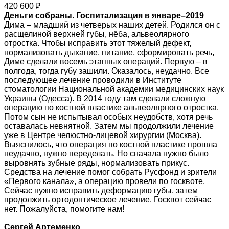
420 600 ₽
Деньги собраны. Госпитализация в январе–2019
Дима – младший из четверых наших детей. Родился он с
расщелиной верхней губы, нёба, альвеолярного
отростка. Чтобы исправить этот тяжелый дефект,
нормализовать дыхание, питание, сформировать речь,
Диме сделали восемь этапных операций. Первую – в
полгода, тогда губу зашили. Оказалось, неудачно. Все
последующее лечение проводили в Институте
стоматологии Национальной академии медицинских наук
Украины (Одесса). В 2014 году там сделали сложную
операцию по костной пластике альвеолярного отростка.
Потом сын не испытывал особых неудобств, хотя речь
оставалась невнятной. Затем мы продолжили лечение
уже в Центре челюстно-лицевой хирургии (Москва).
Выяснилось, что операция по костной пластике прошла
неудачно, нужно переделать. Но сначала нужно было
выровнять зубные ряды, нормализовать прикус.
Средства на лечение помог собрать Русфонд и зрители
«Первого канала», а операцию провели по госквоте.
Сейчас нужно исправить деформацию губы, затем
продолжить ортодонтическое лечение. Госквот сейчас
нет. Пожалуйста, помогите нам!
Сергей Артеменко,