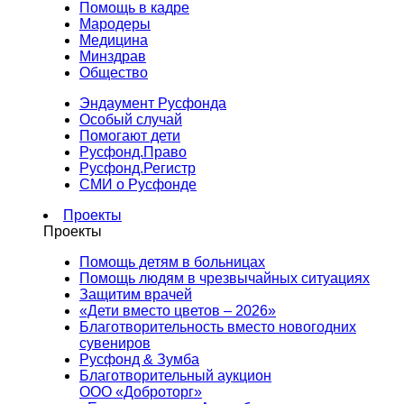
Помощь в кадре
Мародеры
Медицина
Минздрав
Общество
Эндаумент Русфонда
Особый случай
Помогают дети
Русфонд.Право
Русфонд.Регистр
СМИ о Русфонде
Проекты
Проекты
Помощь детям в больницах
Помощь людям в чрезвычайных ситуациях
Защитим врачей
«Дети вместо цветов – 2026»
Благотворительность вместо новогодних
сувениров
Русфонд & Зумба
Благотворительный аукцион
ООО «Доброторг»