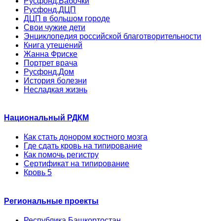
Русфонд.Бабочки
Русфонд.ДЦП
ДЦП в большом городе
Свои чужие дети
Энциклопедия российской благотворительности
Книга утешений
Жанна Фриске
Портрет врача
Русфонд.Дом
История болезни
Несладкая жизнь
Национальный РДКМ
Как стать донором костного мозга
Где сдать кровь на типирование
Как помочь регистру
Сертификат на типирование
Кровь 5
Региональные проекты
Республика Башкортостан