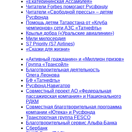
«Екатерининская Ассамблея»
Читатели Forbes помогают Русфонду
Читатели «Свободной прессы» – детям
Русфонда
Помощь детям Татарстана от «Клуба
чемпионов» сети АЗС «Татнефть»
Крылья добра («Уральские авиалинии»)
Мили милосердия
S7 Priority (S7 Airlines)
«Сказки для жизни»
«Активный гражданин» и «Миллион призов»
Группа «Трансойл»
Благотворительная деятельность
Олега Леонова
БФ «Татнефть»
Русфонд.Навигатор
Совместный проект АО «Федеральная
пассажирская компания» и Национального
РДКМ
Совместная благотворительная программа
компании «Ютека» и Русфонда
Транспортная группа FESCO
Благотворительный сервис Альфа-Банка
Сбербанк