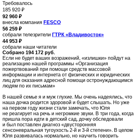
Требовалось
185 920 ₽
92 960 ₽
внесла компания
FESCO
56 259 ₽
собрали телезрители
ГТРК «Владивосток»
44 953 ₽
собрали наши читатели
Собрано 194 172 руб.
Если не будет ваших возражений, «излишки» пойдут на
реализацию нашей программы «Организация
пожертвований при помощи средств массовой
информации и интернета от физических и юридических
лиц для оказания адресной помощи остронуждающимся
людям по их письмам»
В нашей семье я и муж глухие. Мы очень надеялись, что
наша дочка родится здоровой и будет слышать. Но уже
на первом году жизни стали замечать, что Юля
не реагирует на речь и негромкие звуки. В три года, когда
пришла пора идти в детский сад, дочку обследовали
и был поставлен диагноз «двусторонняя
сенсоневральная тугоухость 2-й и 3-й степени». В целом
Юля развивалась нормально, но научить говорить