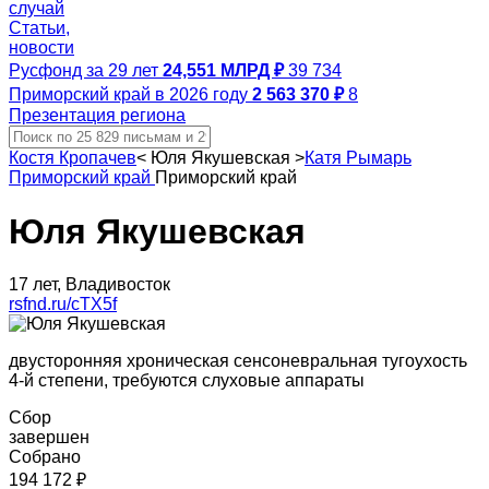
случай
Статьи,
новости
Русфонд за 29 лет
24,551 МЛРД ₽
39 734
Приморский край в 2026 году
2 563 370 ₽
8
Презентация региона
Костя Кропачев
<
Юля Якушевская
>
Катя Рымарь
Приморский край
Приморский край
Юля Якушевская
17 лет, Владивосток
rsfnd.ru/cTX5f
двусторонняя хроническая сенсоневральная тугоухость
4-й степени, требуются слуховые аппараты
Сбор
завершен
Собрано
194 172 ₽