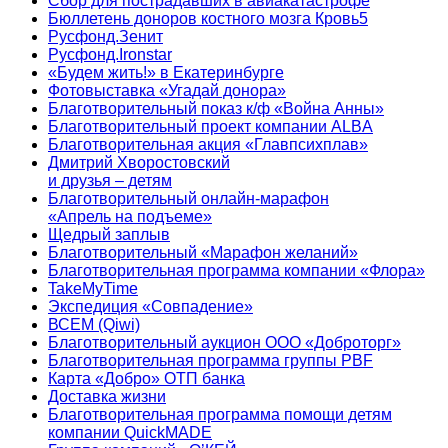
Сбор для пострадавших в авиакатастрофе
Бюллетень доноров костного мозга Кровь5
Русфонд.Зенит
Русфонд.Ironstar
«Будем жить!» в Екатеринбурге
Фотовыставка «Угадай донора»
Благотворительный показ к/ф «Война Анны»
Благотворительный проект компании ALBA
Благотворительная акция «Главпсихплав»
Дмитрий Хворостовский
и друзья – детям
Благотворительный онлайн‑марафон
«Апрель на подъеме»
Щедрый заплыв
Благотворительный «Марафон желаний»
Благотворительная программа компании «Флора»
TakeMyTime
Экспедиция «Совпадение»
ВСЕМ (Qiwi)
Благотворительный аукцион ООО «Доброторг»
Благотворительная программа группы PBF
Карта «Добро» ОТП банка
Доставка жизни
Благотворительная программа помощи детям
компании QuickMADE