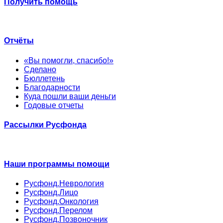
Получить помощь
Отчёты
«Вы помогли, спасибо!»
Сделано
Бюллетень
Благодарности
Куда пошли ваши деньги
Годовые отчеты
Рассылки Русфонда
Наши программы помощи
Русфонд.Неврология
Русфонд.Лицо
Русфонд.Онкология
Русфонд.Перелом
Русфонд.Позвоночник