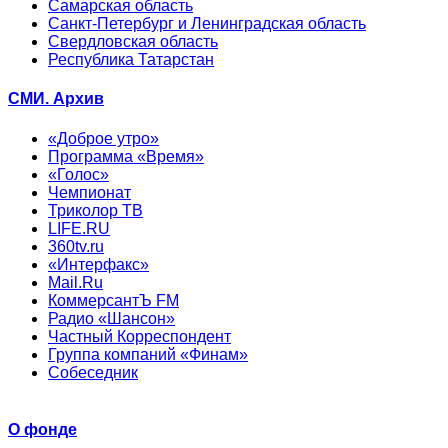
Самарская область
Санкт-Петербург и Ленинградская область
Свердловская область
Республика Татарстан
СМИ. Архив
«Доброе утро»
Программа «Время»
«Голос»
Чемпионат
Триколор ТВ
LIFE.RU
360tv.ru
«Интерфакс»
Mail.Ru
КоммерсантЪ FM
Радио «Шансон»
Частный Корреспондент
Группа компаний «Финам»
Собеседник
О фонде