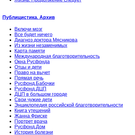
Публицистика. Архив
Включи мозг
Все будет ничего
Диагноз доктора Мясникова
Из жизни незаменимых
Карта памяти
Международная благотворительность
Окна Русфонда
Отцы и дети
Право на вычет
Прямая речь
Русфонд.Бабочки
Русфонд.ДЦП
ДЦП в большом городе
Свои чужие дети
Энциклопедия российской благотворительности
Книга утешений
Жанна Фриске
Портрет врача
Русфонд.Дом
История болезни