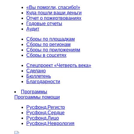
«Вы помогли, спасибо!»
Куда пошли ваши деньги
Отчет о пожертвованиях
Годовые отчеты
Аудит
Сборы по площадкам
Сборы по регионам
Сборы по приложениям
Сборы в соцсетях
Спецпроект «Четверть века»
Сделано
Бюллетень
Благодарности
Программы
Программы помощи
Русфонд.
Регистр
Русфонд.
Сердце
Русфонд.
Лицо
Русфонд.
Неврология