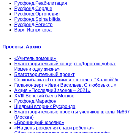
Русфонд.Реабилитация
Русфонд.Сердце
Русфонд.Ортопедия
Русфонд.Spina bifida
Русфонд.Регистр
Варя Иштрякова
Проекты. Архив
«Учитель помощи»
Благотворительный концерт «Дорогою добра.
Измени одну жизнь»
Благотворительный проект
Совкомбанка «Готовимся к школе с "Халвой"!»
Гала-концерт «Иван Васильев. С любовью…»
Акция «Последний звонок – 2021»
XVIII Венский бал в Москве
Русфонд.Марафон
Щедрый вторник Русфонда
Благотворительные проекты учеников школы №867
(Москва)
«Бронницкий ювелир»
«На день рождения спаси ребенка»