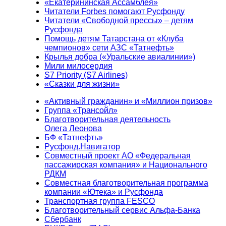
«Екатерининская Ассамблея»
Читатели Forbes помогают Русфонду
Читатели «Свободной прессы» – детям
Русфонда
Помощь детям Татарстана от «Клуба
чемпионов» сети АЗС «Татнефть»
Крылья добра («Уральские авиалинии»)
Мили милосердия
S7 Priority (S7 Airlines)
«Сказки для жизни»
«Активный гражданин» и «Миллион призов»
Группа «Трансойл»
Благотворительная деятельность
Олега Леонова
БФ «Татнефть»
Русфонд.Навигатор
Совместный проект АО «Федеральная
пассажирская компания» и Национального
РДКМ
Совместная благотворительная программа
компании «Ютека» и Русфонда
Транспортная группа FESCO
Благотворительный сервис Альфа-Банка
Сбербанк