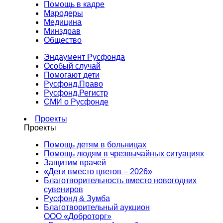
Помощь в кадре
Мародеры
Медицина
Минздрав
Общество
Эндаумент Русфонда
Особый случай
Помогают дети
Русфонд.Право
Русфонд.Регистр
СМИ о Русфонде
Проекты
Проекты
Помощь детям в больницах
Помощь людям в чрезвычайных ситуациях
Защитим врачей
«Дети вместо цветов – 2026»
Благотворительность вместо новогодних
сувениров
Русфонд & Зумба
Благотворительный аукцион
ООО «Доброторг»