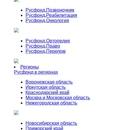
Русфонд.
Позвоночник
Русфонд.
Реабилитация
Русфонд.
Онкология
Русфонд.
Ортопедия
Русфонд.
Право
Русфонд.
Перелом
Регионы
Русфонд в регионах
Воронежская область
Иркутская область
Краснодарский край
Москва и Московская область
Нижегородская область
Новосибирская область
Приморский край