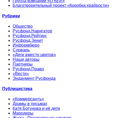
Группа компаний «О’КЕЙ»
Благотворительный проект «Коробка храбрости»
Рубрики
Общество
Русфонд.Навигатор
Русфонд.Рейтинг
Русфонд.Зенит
Информбюро
Словарь
«Дети вместо цветов»
Наши авторы
Партнеры
Русфонд.Право
«Вести»
Эндаумент Русфонда
Публицистика
«Коммерсантъ»
Драмы в письмах
Катя Богунова и её дети
Мародеры
Жизнь. Продолжение следует