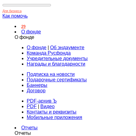
Для бизнеса
Как помочь
29
О фонде
О фонде
О фонде
|
Об эндаументе
Команда Русфонда
Учредительные документы
Награды и благодарности
Подписка на новости
Подарочные сертификаты
Баннеры
Договор
PDF-архив Ъ
PDF
|
Видео
Контакты и реквизиты
Мобильные приложения
Отчеты
Отчеты