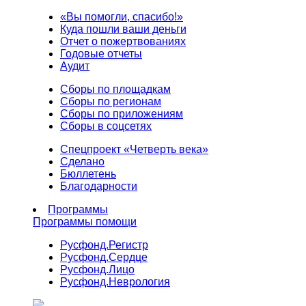
«Вы помогли, спасибо!»
Куда пошли ваши деньги
Отчет о пожертвованиях
Годовые отчеты
Аудит
Сборы по площадкам
Сборы по регионам
Сборы по приложениям
Сборы в соцсетях
Спецпроект «Четверть века»
Сделано
Бюллетень
Благодарности
Программы
Программы помощи
Русфонд.
Регистр
Русфонд.
Сердце
Русфонд.
Лицо
Русфонд.
Неврология