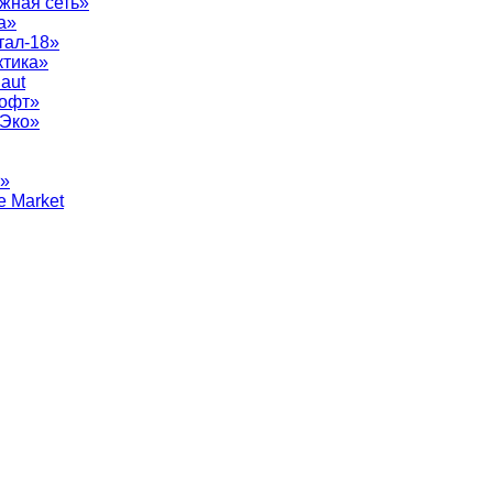
жная сеть»
а»
тал-18»
ктика»
aut
софт»
рЭко»
т»
e Market