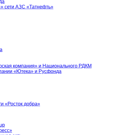
да
в» сети АЗС «Татнефть»
а
рская компания» и Национального РДКМ
пании «Ютека» и Русфонда
и «Росток добра»
up
ресс»