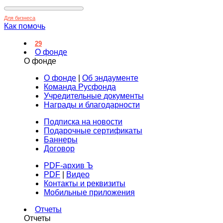
Для бизнеса
Как помочь
29
О фонде
О фонде
О фонде
|
Об эндаументе
Команда Русфонда
Учредительные документы
Награды и благодарности
Подписка на новости
Подарочные сертификаты
Баннеры
Договор
PDF-архив Ъ
PDF
|
Видео
Контакты и реквизиты
Мобильные приложения
Отчеты
Отчеты