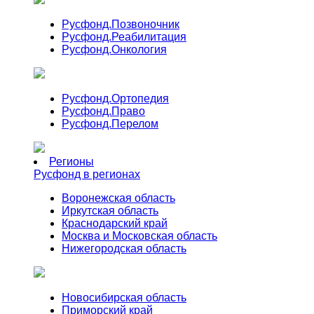
Русфонд.
Позвоночник
Русфонд.
Реабилитация
Русфонд.
Онкология
Русфонд.
Ортопедия
Русфонд.
Право
Русфонд.
Перелом
Регионы
Русфонд в регионах
Воронежская область
Иркутская область
Краснодарский край
Москва и Московская область
Нижегородская область
Новосибирская область
Приморский край