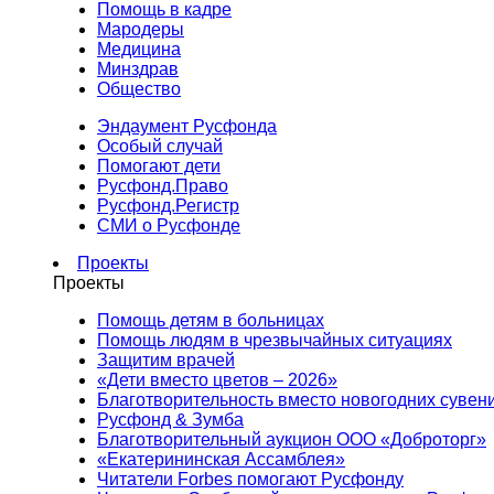
Помощь в кадре
Мародеры
Медицина
Минздрав
Общество
Эндаумент Русфонда
Особый случай
Помогают дети
Русфонд.Право
Русфонд.Регистр
СМИ о Русфонде
Проекты
Проекты
Помощь детям в больницах
Помощь людям в чрезвычайных ситуациях
Защитим врачей
«Дети вместо цветов – 2026»
Благотворительность вместо новогодних сувен
Русфонд & Зумба
Благотворительный аукцион ООО «Доброторг»
«Екатерининская Ассамблея»
Читатели Forbes помогают Русфонду