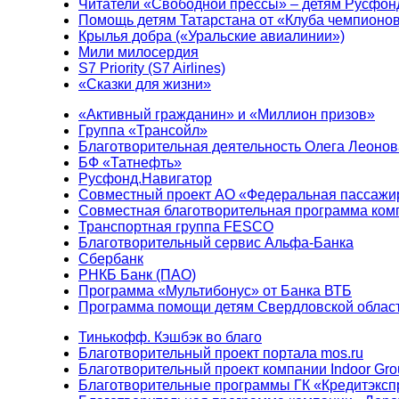
Читатели «Свободной прессы» – детям Русфон
Помощь детям Татарстана от «Клуба чемпионо
Крылья добра («Уральские авиалинии»)
Мили милосердия
S7 Priority (S7 Airlines)
«Сказки для жизни»
«Активный гражданин» и «Миллион призов»
Группа «Трансойл»
Благотворительная деятельность Олега Леонов
БФ «Татнефть»
Русфонд.Навигатор
Совместный проект АО «Федеральная пассажи
Совместная благотворительная программа ком
Транспортная группа FESCO
Благотворительный сервис Альфа-Банка
Сбербанк
РНКБ Банк (ПАО)
Программа «Мультибонус» от Банка ВТБ
Программа помощи детям Свердловской област
Тинькофф. Кэшбэк во благо
Благотворительный проект портала mos.ru
Благотворительный проект компании Indoor Gro
Благотворительные программы ГК «Кредитэксп