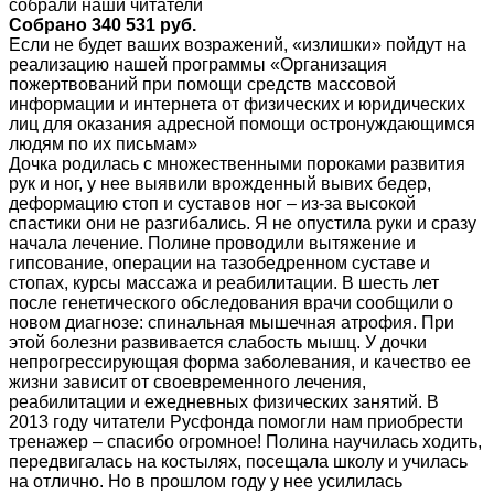
собрали наши читатели
Собрано 340 531 руб.
Если не будет ваших возражений, «излишки» пойдут на
реализацию нашей программы «Организация
пожертвований при помощи средств массовой
информации и интернета от физических и юридических
лиц для оказания адресной помощи остронуждающимся
людям по их письмам»
Дочка родилась с множественными пороками развития
рук и ног, у нее выявили врожденный вывих бедер,
деформацию стоп и суставов ног – из-за высокой
спастики они не разгибались. Я не опустила руки и сразу
начала лечение. Полине проводили вытяжение и
гипсование, операции на тазобедренном суставе и
стопах, курсы массажа и реабилитации. В шесть лет
после генетического обследования врачи сообщили о
новом диагнозе: спинальная мышечная атрофия. При
этой болезни развивается слабость мышц. У дочки
непрогрессирующая форма заболевания, и качество ее
жизни зависит от своевременного лечения,
реабилитации и ежедневных физических занятий. В
2013 году читатели Русфонда помогли нам приобрести
тренажер – спасибо огромное! Полина научилась ходить,
передвигалась на костылях, посещала школу и училась
на отлично. Но в прошлом году у нее усилилась