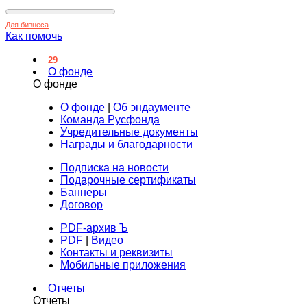
Для бизнеса
Как помочь
29
О фонде
О фонде
О фонде
|
Об эндаументе
Команда Русфонда
Учредительные документы
Награды и благодарности
Подписка на новости
Подарочные сертификаты
Баннеры
Договор
PDF-архив Ъ
PDF
|
Видео
Контакты и реквизиты
Мобильные приложения
Отчеты
Отчеты