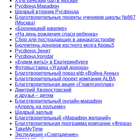
XVIII Венский бал в Москве
Русфонд.Марафон
Щедрый вторник Русфонда
Благотворительные проекты учеников школы №867
(Москва)
«Бронницкий ювелир»
«На день рождения спаси ребенка»
Сбор для пострадавших в авиакатастрофе
Бюллетень доноров костного мозга Кровь5
Русфонд.Зенит
Русфонд.Ironstar
«Будем жить!» в Екатеринбурге
Фотовыставка «Угадай донора»
Благотворительный показ к/ф «Война Анны»
Благотворительный проект компании ALBA
Благотворительная акция «Главпсихплав»
Дмитрий Хворостовский
и друзья – детям
Благотворительный онлайн‑марафон
«Апрель на подъеме»
Щедрый заплыв
Благотворительный «Марафон желаний»
Благотворительная программа компании «Флора»
TakeMyTime
Экспедиция «Совпадение»