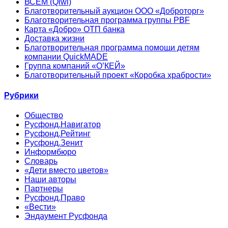
ВСЕМ (Qiwi)
Благотворительный аукцион ООО «Доброторг»
Благотворительная программа группы PBF
Карта «Добро» ОТП банка
Доставка жизни
Благотворительная программа помощи детям
компании QuickMADE
Группа компаний «О’КЕЙ»
Благотворительный проект «Коробка храбрости»
Рубрики
Общество
Русфонд.Навигатор
Русфонд.Рейтинг
Русфонд.Зенит
Информбюро
Словарь
«Дети вместо цветов»
Наши авторы
Партнеры
Русфонд.Право
«Вести»
Эндаумент Русфонда