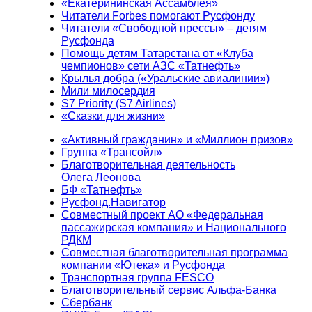
«Екатерининская Ассамблея»
Читатели Forbes помогают Русфонду
Читатели «Свободной прессы» – детям
Русфонда
Помощь детям Татарстана от «Клуба
чемпионов» сети АЗС «Татнефть»
Крылья добра («Уральские авиалинии»)
Мили милосердия
S7 Priority (S7 Airlines)
«Сказки для жизни»
«Активный гражданин» и «Миллион призов»
Группа «Трансойл»
Благотворительная деятельность
Олега Леонова
БФ «Татнефть»
Русфонд.Навигатор
Совместный проект АО «Федеральная
пассажирская компания» и Национального
РДКМ
Совместная благотворительная программа
компании «Ютека» и Русфонда
Транспортная группа FESCO
Благотворительный сервис Альфа-Банка
Сбербанк