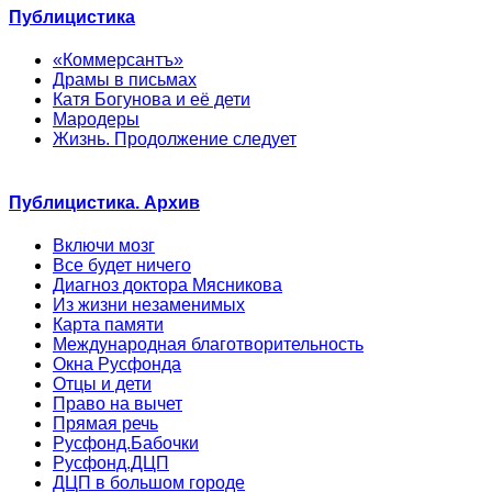
Публицистика
«Коммерсантъ»
Драмы в письмах
Катя Богунова и её дети
Мародеры
Жизнь. Продолжение следует
Публицистика. Архив
Включи мозг
Все будет ничего
Диагноз доктора Мясникова
Из жизни незаменимых
Карта памяти
Международная благотворительность
Окна Русфонда
Отцы и дети
Право на вычет
Прямая речь
Русфонд.Бабочки
Русфонд.ДЦП
ДЦП в большом городе