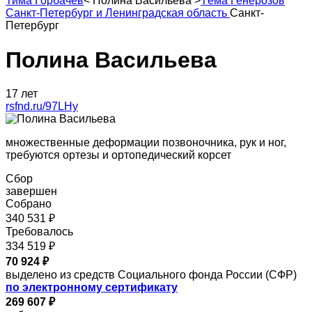
Тима Горбачев
<
Полина Васильева
>
Тёма Генерозов
Санкт-Петербург и Ленинградская область
Санкт-
Петербург
Полина Васильева
17 лет
rsfnd.ru/97LHy
множественные деформации позвоночника, рук и ног,
требуются ортезы и ортопедический корсет
Сбор
завершен
Собрано
340 531 ₽
Требовалось
334 519 ₽
70 924 ₽
выделено из средств Социального фонда России (СФР)
по электронному сертификату
269 607 ₽