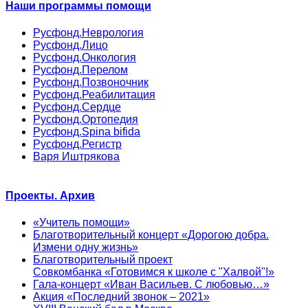
Наши программы помощи
Русфонд.Неврология
Русфонд.Лицо
Русфонд.Онкология
Русфонд.Перелом
Русфонд.Позвоночник
Русфонд.Реабилитация
Русфонд.Сердце
Русфонд.Ортопедия
Русфонд.Spina bifida
Русфонд.Регистр
Варя Иштрякова
Проекты. Архив
«Учитель помощи»
Благотворительный концерт «Дорогою добра.
Измени одну жизнь»
Благотворительный проект
Совкомбанка «Готовимся к школе с "Халвой"!»
Гала-концерт «Иван Васильев. С любовью…»
Акция «Последний звонок – 2021»