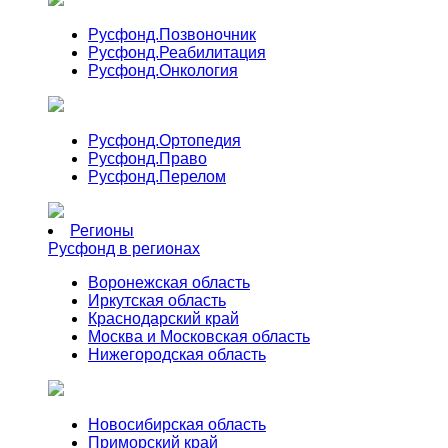
Русфонд.
Позвоночник
Русфонд.
Реабилитация
Русфонд.
Онкология
Русфонд.
Ортопедия
Русфонд.
Право
Русфонд.
Перелом
Регионы
Русфонд в регионах
Воронежская область
Иркутская область
Краснодарский край
Москва и Московская область
Нижегородская область
Новосибирская область
Приморский край