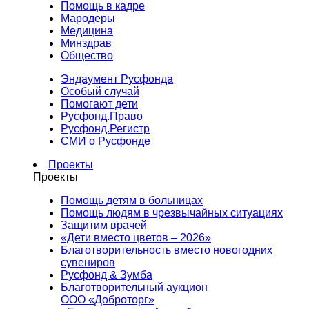
Помощь в кадре
Мародеры
Медицина
Минздрав
Общество
Эндаумент Русфонда
Особый случай
Помогают дети
Русфонд.Право
Русфонд.Регистр
СМИ о Русфонде
Проекты
Проекты
Помощь детям в больницах
Помощь людям в чрезвычайных ситуациях
Защитим врачей
«Дети вместо цветов – 2026»
Благотворительность вместо новогодних
сувениров
Русфонд & Зумба
Благотворительный аукцион
ООО «Доброторг»