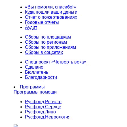
«Вы помогли, спасибо!»
Куда пошли ваши деньги
Отчет о пожертвованиях
Годовые отчеты
Аудит
Сборы по площадкам
Сборы по регионам
Сборы по приложениям
Сборы в соцсетях
Спецпроект «Четверть века»
Сделано
Бюллетень
Благодарности
Программы
Программы помощи
Русфонд.
Регистр
Русфонд.
Сердце
Русфонд.
Лицо
Русфонд.
Неврология