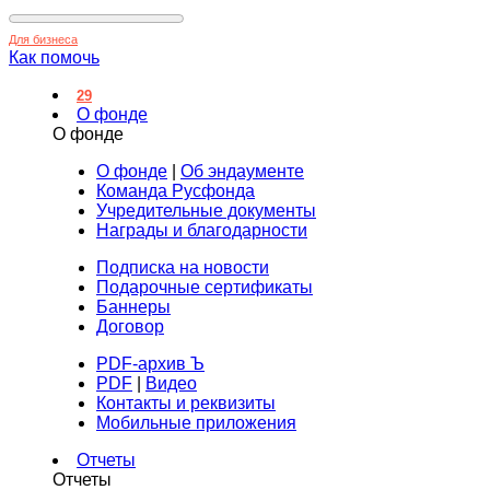
Для бизнеса
Как помочь
29
О фонде
О фонде
О фонде
|
Об эндаументе
Команда Русфонда
Учредительные документы
Награды и благодарности
Подписка на новости
Подарочные сертификаты
Баннеры
Договор
PDF-архив Ъ
PDF
|
Видео
Контакты и реквизиты
Мобильные приложения
Отчеты
Отчеты