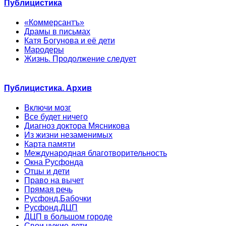
Публицистика
«Коммерсантъ»
Драмы в письмах
Катя Богунова и её дети
Мародеры
Жизнь. Продолжение следует
Публицистика. Архив
Включи мозг
Все будет ничего
Диагноз доктора Мясникова
Из жизни незаменимых
Карта памяти
Международная благотворительность
Окна Русфонда
Отцы и дети
Право на вычет
Прямая речь
Русфонд.Бабочки
Русфонд.ДЦП
ДЦП в большом городе
Свои чужие дети