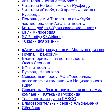
«Екатерининская Ассамблея»
Читатели Forbes помогают Русфонду
Читатели «Свободной прессы» – детям
Русфонда
Помощь детям Татарстана от «Клуба
чемпионов» сети АЗС «Татнефть»
Крылья добра («Уральские авиалинии»)
Мили милосердия
S7 Priority (S7 Airlines)
«Сказки для жизни»
«Активный гражданин» и «Миллион призов»
Группа «Трансойл»
Благотворительная деятельность
Олега Леонова
БФ «Татнефть»
Русфонд.Навигатор
Совместный проект АО «Федеральная
пассажирская компания» и Национального
РДКМ
Совместная благотворительная программа
компании «Ютека» и Русфонда
Транспортная группа FESCO
Благотворительный сервис Альфа-Банка
Сбербанк