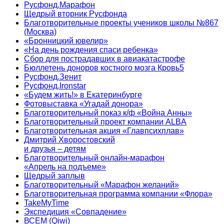
Русфонд.Марафон
Щедрый вторник Русфонда
Благотворительные проекты учеников школы №867
(Москва)
«Бронницкий ювелир»
«На день рождения спаси ребенка»
Сбор для пострадавших в авиакатастрофе
Бюллетень доноров костного мозга Кровь5
Русфонд.Зенит
Русфонд.Ironstar
«Будем жить!» в Екатеринбурге
Фотовыставка «Угадай донора»
Благотворительный показ к/ф «Война Анны»
Благотворительный проект компании ALBA
Благотворительная акция «Главпсихплав»
Дмитрий Хворостовский
и друзья – детям
Благотворительный онлайн‑марафон
«Апрель на подъеме»
Щедрый заплыв
Благотворительный «Марафон желаний»
Благотворительная программа компании «Флора»
TakeMyTime
Экспедиция «Совпадение»
ВСЕМ (Qiwi)