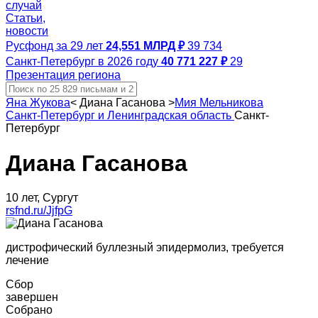
случай
Статьи,
новости
Русфонд за 29 лет
24,551 МЛРД ₽
39 734
Санкт-Петербург в 2026 году
40 771 227 ₽
29
Презентация региона
Яна Жукова
<
Диана Гасанова
>
Мия Мельникова
Санкт-Петербург и Ленинградская область
Санкт-
Петербург
Диана Гасанова
10 лет, Сургут
rsfnd.ru/JjfpG
дистрофический буллезный эпидермолиз, требуется
лечение
Сбор
завершен
Собрано