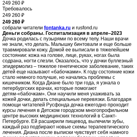
249 260 ₽
Требовалось
249 260 ₽
249 260 ₽
собрали читатели
fontanka.ru
и rusfond.ru
Деньги собраны. Госпитализация в апреле–2023
Дочка родилась с пузырями по всему телу. Наши врачи
не знали, что делать. Малышку бинтовали и еще больше
травмировали кожу. Домой ее выписали в тяжелейшем
состоянии: кожа на голове, лице, руках, ногах была
содрана, ногти слезли. Оказалось, что у дочки буллезный
эпидермолиз – тяжелое генетическое заболевание, таких
детей еще называют «бабочками». К году состояние кожи
стало немного получше, но начались проблемы с
кишечником. Когда Диане было три года, я узнала о
петербургских врачах, которые помогают
детям-«бабочкам». Они научили меня ухаживать за
кожей дочки, делать специальные перевязки. Благодаря
помощи читателей Русфонда дочка ежегодно проходит
курсы лечения в Детском городском многопрофильном
центре высоких медицинских технологий в Санкт-
Петербурге. Ей расширили пищевод, вылечили зубы,
каждый раз подбирают новые схемы терапевтического
лечения. Диана после выписки чувствует себя намного