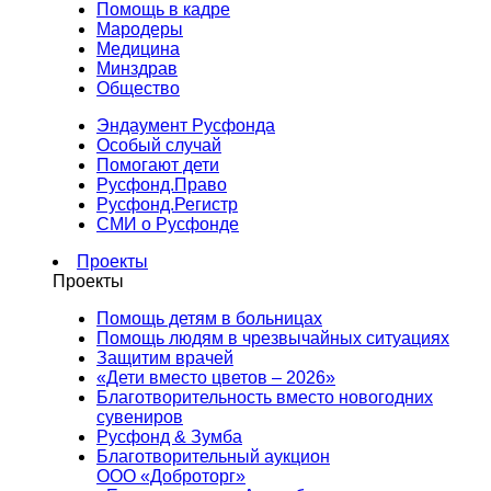
Помощь в кадре
Мародеры
Медицина
Минздрав
Общество
Эндаумент Русфонда
Особый случай
Помогают дети
Русфонд.Право
Русфонд.Регистр
СМИ о Русфонде
Проекты
Проекты
Помощь детям в больницах
Помощь людям в чрезвычайных ситуациях
Защитим врачей
«Дети вместо цветов – 2026»
Благотворительность вместо новогодних
сувениров
Русфонд & Зумба
Благотворительный аукцион
ООО «Доброторг»