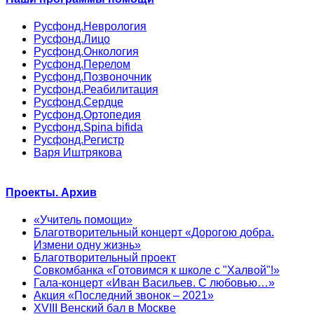
Русфонд.Неврология
Русфонд.Лицо
Русфонд.Онкология
Русфонд.Перелом
Русфонд.Позвоночник
Русфонд.Реабилитация
Русфонд.Сердце
Русфонд.Ортопедия
Русфонд.Spina bifida
Русфонд.Регистр
Варя Иштрякова
Проекты. Архив
«Учитель помощи»
Благотворительный концерт «Дорогою добра.
Измени одну жизнь»
Благотворительный проект
Совкомбанка «Готовимся к школе с "Халвой"!»
Гала-концерт «Иван Васильев. С любовью…»
Акция «Последний звонок – 2021»
XVIII Венский бал в Москве