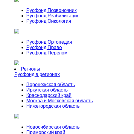
Русфонд.
Позвоночник
Русфонд.
Реабилитация
Русфонд.
Онкология
Русфонд.
Ортопедия
Русфонд.
Право
Русфонд.
Перелом
Регионы
Русфонд в регионах
Воронежская область
Иркутская область
Краснодарский край
Москва и Московская область
Нижегородская область
Новосибирская область
Приморский край