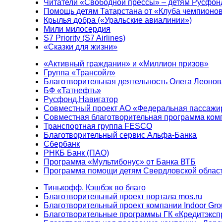
Читатели «Свободной прессы» – детям Русфон
Помощь детям Татарстана от «Клуба чемпионо
Крылья добра («Уральские авиалинии»)
Мили милосердия
S7 Priority (S7 Airlines)
«Сказки для жизни»
«Активный гражданин» и «Миллион призов»
Группа «Трансойл»
Благотворительная деятельность Олега Леонов
БФ «Татнефть»
Русфонд.Навигатор
Совместный проект АО «Федеральная пассажи
Совместная благотворительная программа ком
Транспортная группа FESCO
Благотворительный сервис Альфа-Банка
Сбербанк
РНКБ Банк (ПАО)
Программа «Мультибонус» от Банка ВТБ
Программа помощи детям Свердловской област
Тинькофф. Кэшбэк во благо
Благотворительный проект портала mos.ru
Благотворительный проект компании Indoor Gro
Благотворительные программы ГК «Кредитэксп