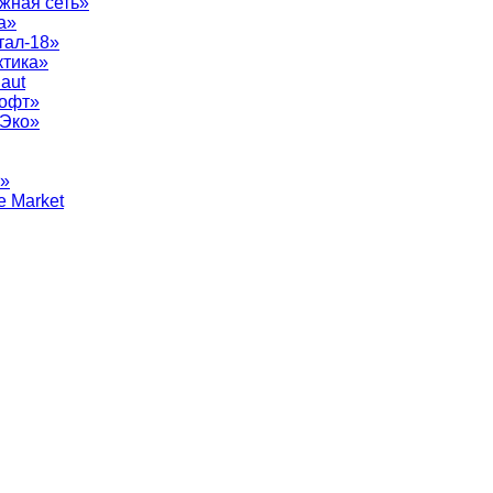
жная сеть»
а»
тал-18»
ктика»
aut
софт»
рЭко»
т»
e Market