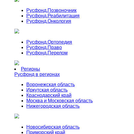
Русфонд.
Позвоночник
Русфонд.
Реабилитация
Русфонд.
Онкология
Русфонд.
Ортопедия
Русфонд.
Право
Русфонд.
Перелом
Регионы
Русфонд в регионах
Воронежская область
Иркутская область
Краснодарский край
Москва и Московская область
Нижегородская область
Новосибирская область
Приморский край