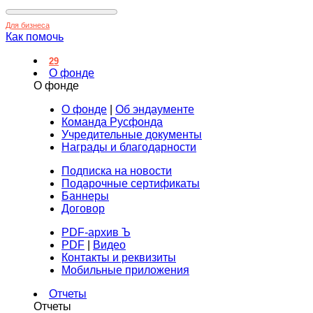
Для бизнеса
Как помочь
29
О фонде
О фонде
О фонде
|
Об эндаументе
Команда Русфонда
Учредительные документы
Награды и благодарности
Подписка на новости
Подарочные сертификаты
Баннеры
Договор
PDF-архив Ъ
PDF
|
Видео
Контакты и реквизиты
Мобильные приложения
Отчеты
Отчеты