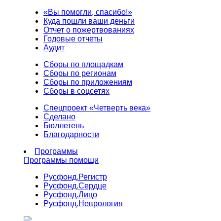
«Вы помогли, спасибо!»
Куда пошли ваши деньги
Отчет о пожертвованиях
Годовые отчеты
Аудит
Сборы по площадкам
Сборы по регионам
Сборы по приложениям
Сборы в соцсетях
Спецпроект «Четверть века»
Сделано
Бюллетень
Благодарности
Программы
Программы помощи
Русфонд.
Регистр
Русфонд.
Сердце
Русфонд.
Лицо
Русфонд.
Неврология