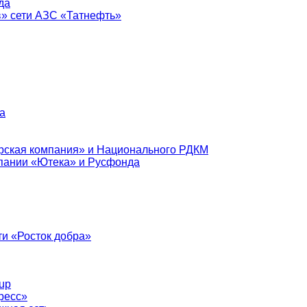
да
в» сети АЗС «Татнефть»
а
рская компания» и Национального РДКМ
пании «Ютека» и Русфонда
и «Росток добра»
up
ресс»