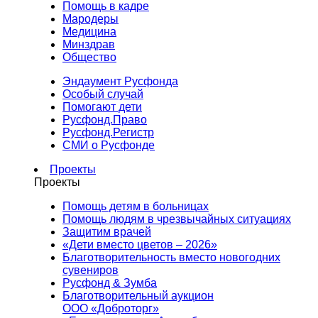
Помощь в кадре
Мародеры
Медицина
Минздрав
Общество
Эндаумент Русфонда
Особый случай
Помогают дети
Русфонд.Право
Русфонд.Регистр
СМИ о Русфонде
Проекты
Проекты
Помощь детям в больницах
Помощь людям в чрезвычайных ситуациях
Защитим врачей
«Дети вместо цветов – 2026»
Благотворительность вместо новогодних
сувениров
Русфонд & Зумба
Благотворительный аукцион
ООО «Доброторг»