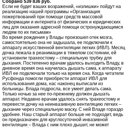
Собрано 539 836 руб.
Если не будет ваших возражений, «излишки» пойдут на
реализацию нашей программы «Организация
пожертвований при помощи средств массовой
информации и интернета от физических и юридических
лиц для оказания адресной помощи остронуждающимся
людям по их письмам»
Во время рождения у Влады произошел отек мозга,
самостоятельно она не задышала, ее подключили к
аппарату искусственной вентиляции легких (ИВЛ). Месяц
дочка лежала в реанимации в тяжелом состоянии, ей
установили трахеостому – специальную трубку для
дыхания. Постепенно врачам удалось выходить Владу, в
дневное время она научилась дышать сама, к аппарату
ИВЛ ее подключали только на время сна. Когда читатели
Русфонда помогли приобрести аппарат ИВЛ для
использования дома, нас наконец выписали из
больницы. Влада подросла, все умеет делать сама.
Только ночью за нее по-прежнему должен дышать
аппарат. Недавно врачам удалось снять трахеостому и
перевести дочку на неинвазивную вентиляцию легких –
дыхание через специальную маску. С ней Владе гораздо
удобнее. Наш старый аппарат больше не подходит, ведь
он предназначен для круглосуточной инвазивной
вентиляции – Влада с ним плохо дышит, не может