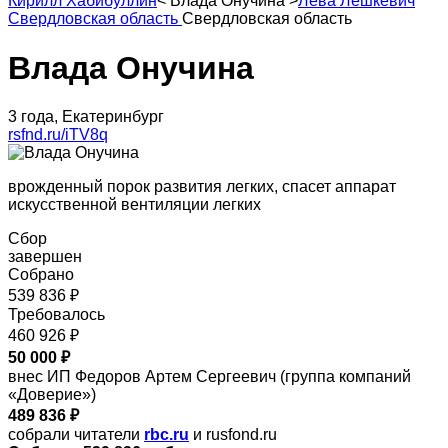
Кирилл Хабибуллин
<
Влада Онучина
>
Лева Лешкевич
Свердловская область
Свердловская область
Влада Онучина
3 года, Екатеринбург
rsfnd.ru/iTV8q
врожденный порок развития легких, спасет аппарат
искусственной вентиляции легких
Сбор
завершен
Собрано
539 836 ₽
Требовалось
460 926 ₽
50 000 ₽
внес ИП Федоров Артем Сергеевич (группа компаний
«Доверие»)
489 836 ₽
собрали читатели
rbc.ru
и rusfond.ru