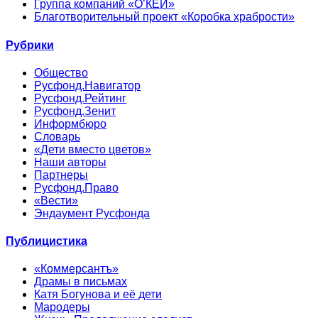
Группа компаний «О’КЕЙ»
Благотворительный проект «Коробка храбрости»
Рубрики
Общество
Русфонд.Навигатор
Русфонд.Рейтинг
Русфонд.Зенит
Информбюро
Словарь
«Дети вместо цветов»
Наши авторы
Партнеры
Русфонд.Право
«Вести»
Эндаумент Русфонда
Публицистика
«Коммерсантъ»
Драмы в письмах
Катя Богунова и её дети
Мародеры