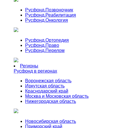
Русфонд.
Позвоночник
Русфонд.
Реабилитация
Русфонд.
Онкология
Русфонд.
Ортопедия
Русфонд.
Право
Русфонд.
Перелом
Регионы
Русфонд в регионах
Воронежская область
Иркутская область
Краснодарский край
Москва и Московская область
Нижегородская область
Новосибирская область
Приморский край