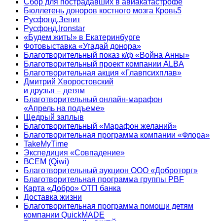
Сбор для пострадавших в авиакатастрофе
Бюллетень доноров костного мозга Кровь5
Русфонд.Зенит
Русфонд.Ironstar
«Будем жить!» в Екатеринбурге
Фотовыставка «Угадай донора»
Благотворительный показ к/ф «Война Анны»
Благотворительный проект компании ALBA
Благотворительная акция «Главпсихплав»
Дмитрий Хворостовский
и друзья – детям
Благотворительный онлайн‑марафон
«Апрель на подъеме»
Щедрый заплыв
Благотворительный «Марафон желаний»
Благотворительная программа компании «Флора»
TakeMyTime
Экспедиция «Совпадение»
ВСЕМ (Qiwi)
Благотворительный аукцион ООО «Доброторг»
Благотворительная программа группы PBF
Карта «Добро» ОТП банка
Доставка жизни
Благотворительная программа помощи детям
компании QuickMADE