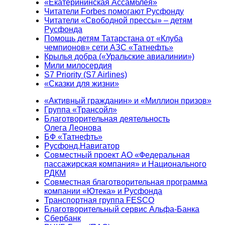
«Екатерининская Ассамблея»
Читатели Forbes помогают Русфонду
Читатели «Свободной прессы» – детям
Русфонда
Помощь детям Татарстана от «Клуба
чемпионов» сети АЗС «Татнефть»
Крылья добра («Уральские авиалинии»)
Мили милосердия
S7 Priority (S7 Airlines)
«Сказки для жизни»
«Активный гражданин» и «Миллион призов»
Группа «Трансойл»
Благотворительная деятельность
Олега Леонова
БФ «Татнефть»
Русфонд.Навигатор
Совместный проект АО «Федеральная
пассажирская компания» и Национального
РДКМ
Совместная благотворительная программа
компании «Ютека» и Русфонда
Транспортная группа FESCO
Благотворительный сервис Альфа-Банка
Сбербанк