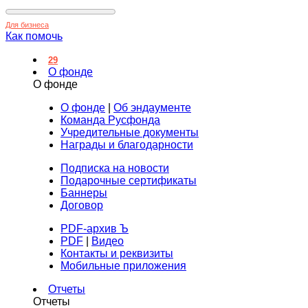
Для бизнеса
Как помочь
29
О фонде
О фонде
О фонде
|
Об эндаументе
Команда Русфонда
Учредительные документы
Награды и благодарности
Подписка на новости
Подарочные сертификаты
Баннеры
Договор
PDF-архив Ъ
PDF
|
Видео
Контакты и реквизиты
Мобильные приложения
Отчеты
Отчеты