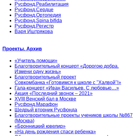
Русфонд.Реабилитация
Русфонд.Сердце
Русфонд.Ортопедия
Русфонд.Spina bifida
Русфонд.Регистр
Варя Иштрякова
Проекты. Архив
«Учитель помощи»
Благотворительный концерт «Дорогою добра.
Измени одну жизнь»
Благотворительный проект
Совкомбанка «Готовимся к школе с "Халвой"!»
Гала-концерт «Иван Васильев. С любовью…»
Акция «Последний звонок – 2021»
XVIII Венский бал в Москве
Русфонд.Марафон
Щедрый вторник Русфонда
Благотворительные проекты учеников школы №867
(Москва)
«Бронницкий ювелир»
«На день рождения спаси ребенка»