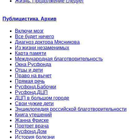
Жизнь. Продолжение следует
Публицистика. Архив
Включи мозг
Все будет ничего
Диагноз доктора Мясникова
Из жизни незаменимых
Карта памяти
Международная благотворительность
Окна Русфонда
Отцы и дети
Право на вычет
Прямая речь
Русфонд.Бабочки
Русфонд.ДЦП
ДЦП в большом городе
Свои чужие дети
Энциклопедия российской благотворительности
Книга утешений
Жанна Фриске
Портрет врача
Русфонд.Дом
История болезни