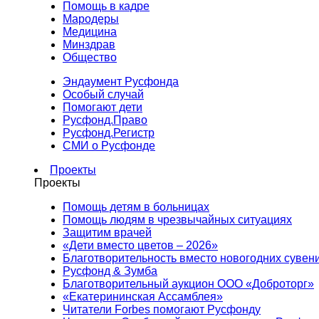
Помощь в кадре
Мародеры
Медицина
Минздрав
Общество
Эндаумент Русфонда
Особый случай
Помогают дети
Русфонд.Право
Русфонд.Регистр
СМИ о Русфонде
Проекты
Проекты
Помощь детям в больницах
Помощь людям в чрезвычайных ситуациях
Защитим врачей
«Дети вместо цветов – 2026»
Благотворительность вместо новогодних сувен
Русфонд & Зумба
Благотворительный аукцион ООО «Доброторг»
«Екатерининская Ассамблея»
Читатели Forbes помогают Русфонду