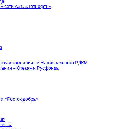
да
в» сети АЗС «Татнефть»
а
рская компания» и Национального РДКМ
пании «Ютека» и Русфонда
и «Росток добра»
up
ресс»