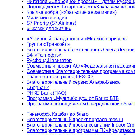
Читатели «Свободной прессы» – детям Русфон
Помощь детям Татарстана от «Клуба чемпионо
Крылья добра («Уральские авиалинии»)
Мили милосердия
S7 Priority (S7 Airlines)
«Сказки для жизни»
«Активный гражданин» и «Миллион призов»
Группа «Трансойл»
Благотворительная деятельность Олега Леонов
БФ «Татнефть»
Русфонд.Навигатор
Совместный проект АО «Федеральная пассажи
Совместная благотворительная программа ком
Транспортная группа FESCO
Благотворительный сервис Альфа-Банка
Сбербанк
РНКБ Банк (ПАО)
Программа «Мультибонус» от Банка ВТБ
Программа помощи детям Свердловской област
Тинькофф. Кэшбэк во благо
Благотворительный проект портала mos.ru
Благотворительный проект компании Indoor Gro
Благотворительные программы ГК «Кредитэксп