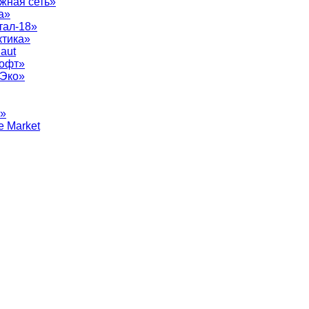
жная сеть»
а»
тал-18»
ктика»
aut
софт»
рЭко»
т»
e Market