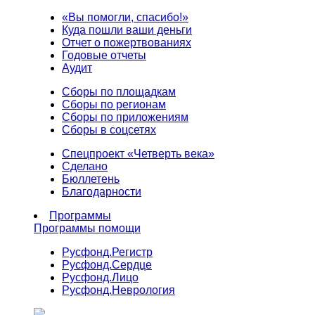
«Вы помогли, спасибо!»
Куда пошли ваши деньги
Отчет о пожертвованиях
Годовые отчеты
Аудит
Сборы по площадкам
Сборы по регионам
Сборы по приложениям
Сборы в соцсетях
Спецпроект «Четверть века»
Сделано
Бюллетень
Благодарности
Программы
Программы помощи
Русфонд.
Регистр
Русфонд.
Сердце
Русфонд.
Лицо
Русфонд.
Неврология