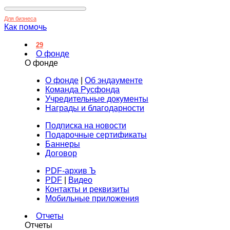
Для бизнеса
Как помочь
29
О фонде
О фонде
О фонде
|
Об эндаументе
Команда Русфонда
Учредительные документы
Награды и благодарности
Подписка на новости
Подарочные сертификаты
Баннеры
Договор
PDF-архив Ъ
PDF
|
Видео
Контакты и реквизиты
Мобильные приложения
Отчеты
Отчеты