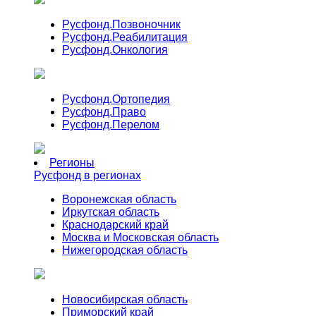
Русфонд.
Позвоночник
Русфонд.
Реабилитация
Русфонд.
Онкология
Русфонд.
Ортопедия
Русфонд.
Право
Русфонд.
Перелом
Регионы
Русфонд в регионах
Воронежская область
Иркутская область
Краснодарский край
Москва и Московская область
Нижегородская область
Новосибирская область
Приморский край