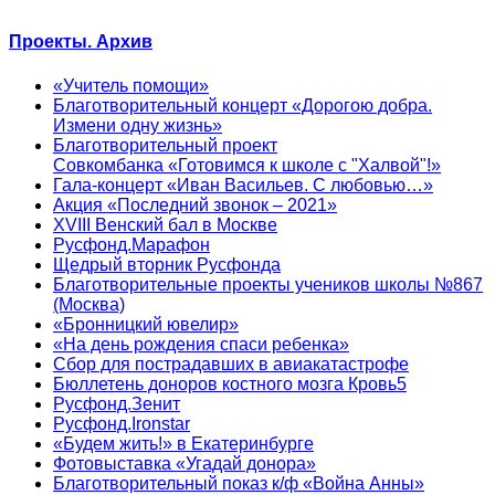
Проекты. Архив
«Учитель помощи»
Благотворительный концерт «Дорогою добра.
Измени одну жизнь»
Благотворительный проект
Совкомбанка «Готовимся к школе с "Халвой"!»
Гала-концерт «Иван Васильев. С любовью…»
Акция «Последний звонок – 2021»
XVIII Венский бал в Москве
Русфонд.Марафон
Щедрый вторник Русфонда
Благотворительные проекты учеников школы №867
(Москва)
«Бронницкий ювелир»
«На день рождения спаси ребенка»
Сбор для пострадавших в авиакатастрофе
Бюллетень доноров костного мозга Кровь5
Русфонд.Зенит
Русфонд.Ironstar
«Будем жить!» в Екатеринбурге
Фотовыставка «Угадай донора»
Благотворительный показ к/ф «Война Анны»