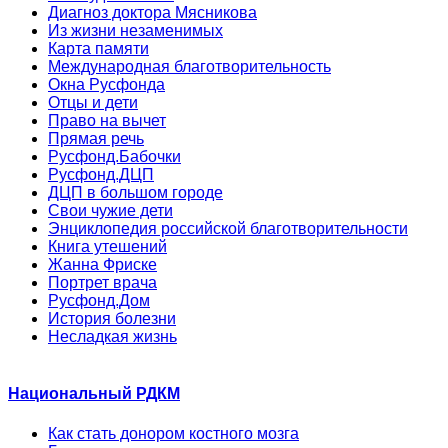
Диагноз доктора Мясникова
Из жизни незаменимых
Карта памяти
Международная благотворительность
Окна Русфонда
Отцы и дети
Право на вычет
Прямая речь
Русфонд.Бабочки
Русфонд.ДЦП
ДЦП в большом городе
Свои чужие дети
Энциклопедия российской благотворительности
Книга утешений
Жанна Фриске
Портрет врача
Русфонд.Дом
История болезни
Несладкая жизнь
Национальный РДКМ
Как стать донором костного мозга