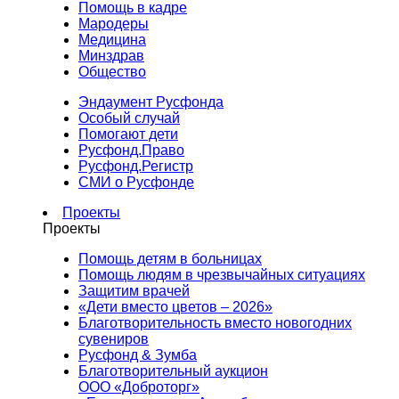
Помощь в кадре
Мародеры
Медицина
Минздрав
Общество
Эндаумент Русфонда
Особый случай
Помогают дети
Русфонд.Право
Русфонд.Регистр
СМИ о Русфонде
Проекты
Проекты
Помощь детям в больницах
Помощь людям в чрезвычайных ситуациях
Защитим врачей
«Дети вместо цветов – 2026»
Благотворительность вместо новогодних
сувениров
Русфонд & Зумба
Благотворительный аукцион
ООО «Доброторг»