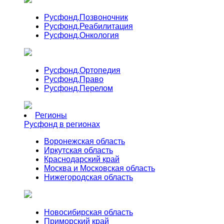
Русфонд.
Позвоночник
Русфонд.
Реабилитация
Русфонд.
Онкология
Русфонд.
Ортопедия
Русфонд.
Право
Русфонд.
Перелом
Регионы
Русфонд в регионах
Воронежская область
Иркутская область
Краснодарский край
Москва и Московская область
Нижегородская область
Новосибирская область
Приморский край