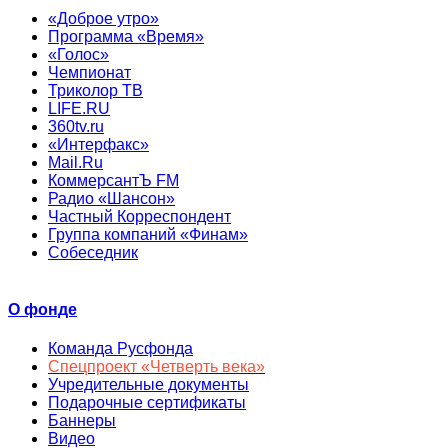
«Доброе утро»
Программа «Время»
«Голос»
Чемпионат
Триколор ТВ
LIFE.RU
360tv.ru
«Интерфакс»
Mail.Ru
КоммерсантЪ FM
Радио «Шансон»
Частный Корреспондент
Группа компаний «Финам»
Собеседник
О фонде
Команда Русфонда
Спецпроект «Четверть века»
Учредительные документы
Подарочные сертификаты
Баннеры
Видео