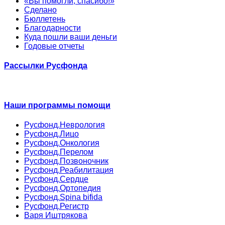
«Вы помогли, спасибо!»
Сделано
Бюллетень
Благодарности
Куда пошли ваши деньги
Годовые отчеты
Рассылки Русфонда
Наши программы помощи
Русфонд.Неврология
Русфонд.Лицо
Русфонд.Онкология
Русфонд.Перелом
Русфонд.Позвоночник
Русфонд.Реабилитация
Русфонд.Сердце
Русфонд.Ортопедия
Русфонд.Spina bifida
Русфонд.Регистр
Варя Иштрякова