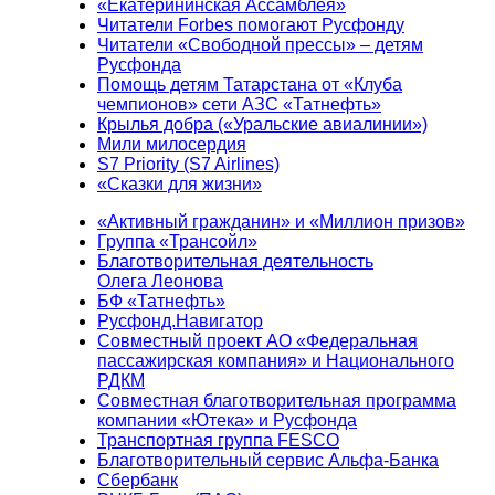
«Екатерининская Ассамблея»
Читатели Forbes помогают Русфонду
Читатели «Свободной прессы» – детям
Русфонда
Помощь детям Татарстана от «Клуба
чемпионов» сети АЗС «Татнефть»
Крылья добра («Уральские авиалинии»)
Мили милосердия
S7 Priority (S7 Airlines)
«Сказки для жизни»
«Активный гражданин» и «Миллион призов»
Группа «Трансойл»
Благотворительная деятельность
Олега Леонова
БФ «Татнефть»
Русфонд.Навигатор
Совместный проект АО «Федеральная
пассажирская компания» и Национального
РДКМ
Совместная благотворительная программа
компании «Ютека» и Русфонда
Транспортная группа FESCO
Благотворительный сервис Альфа-Банка
Сбербанк