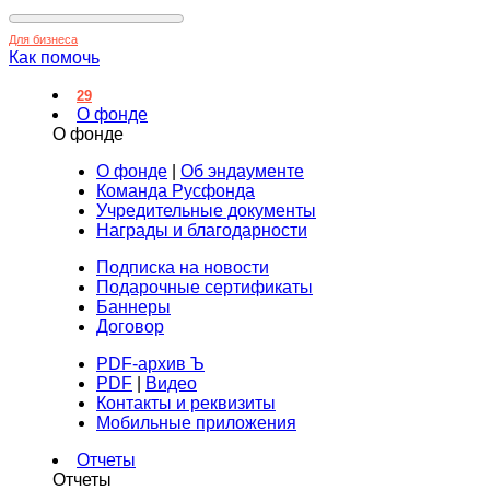
Для бизнеса
Как помочь
29
О фонде
О фонде
О фонде
|
Об эндаументе
Команда Русфонда
Учредительные документы
Награды и благодарности
Подписка на новости
Подарочные сертификаты
Баннеры
Договор
PDF-архив Ъ
PDF
|
Видео
Контакты и реквизиты
Мобильные приложения
Отчеты
Отчеты