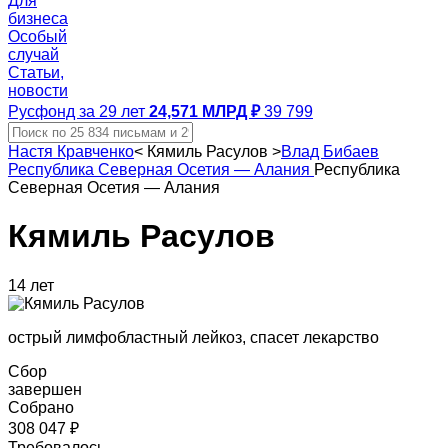
Для
бизнеса
Особый
случай
Статьи,
новости
Русфонд за 29 лет
24,571 МЛРД ₽
39 799
Настя Кравченко
<
Кямиль Расулов
>
Влад Бибаев
Республика Северная Осетия — Алания
Республика
Северная Осетия — Алания
Кямиль Расулов
14 лет
острый лимфобластный лейкоз, спасет лекарство
Сбор
завершен
Собрано
308 047 ₽
Требовалось