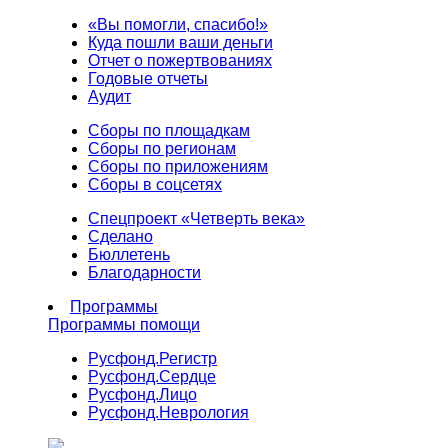
«Вы помогли, спасибо!»
Куда пошли ваши деньги
Отчет о пожертвованиях
Годовые отчеты
Аудит
Сборы по площадкам
Сборы по регионам
Сборы по приложениям
Сборы в соцсетях
Спецпроект «Четверть века»
Сделано
Бюллетень
Благодарности
Программы
Программы помощи
Русфонд.
Регистр
Русфонд.
Сердце
Русфонд.
Лицо
Русфонд.
Неврология