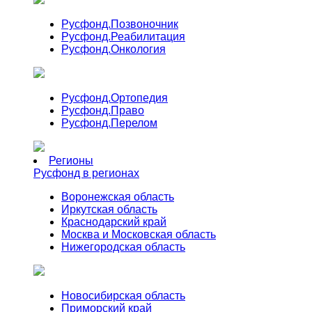
Русфонд.
Позвоночник
Русфонд.
Реабилитация
Русфонд.
Онкология
Русфонд.
Ортопедия
Русфонд.
Право
Русфонд.
Перелом
Регионы
Русфонд в регионах
Воронежская область
Иркутская область
Краснодарский край
Москва и Московская область
Нижегородская область
Новосибирская область
Приморский край