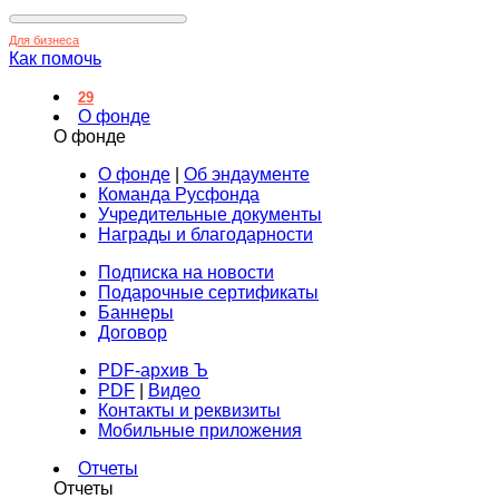
Для бизнеса
Как помочь
29
О фонде
О фонде
О фонде
|
Об эндаументе
Команда Русфонда
Учредительные документы
Награды и благодарности
Подписка на новости
Подарочные сертификаты
Баннеры
Договор
PDF-архив Ъ
PDF
|
Видео
Контакты и реквизиты
Мобильные приложения
Отчеты
Отчеты