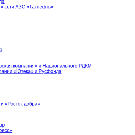
да
в» сети АЗС «Татнефть»
а
рская компания» и Национального РДКМ
пании «Ютека» и Русфонда
и «Росток добра»
up
ресс»