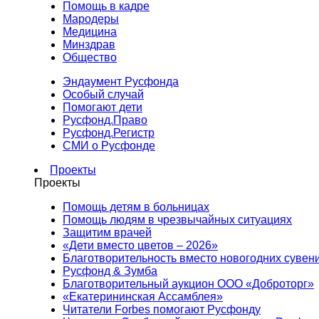
Помощь в кадре
Мародеры
Медицина
Минздрав
Общество
Эндаумент Русфонда
Особый случай
Помогают дети
Русфонд.Право
Русфонд.Регистр
СМИ о Русфонде
Проекты
Проекты
Помощь детям в больницах
Помощь людям в чрезвычайных ситуациях
Защитим врачей
«Дети вместо цветов – 2026»
Благотворительность вместо новогодних сувен
Русфонд & Зумба
Благотворительный аукцион ООО «Доброторг»
«Екатерининская Ассамблея»
Читатели Forbes помогают Русфонду