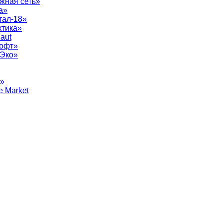
жная сеть»
а»
тал-18»
ктика»
aut
софт»
рЭко»
т»
e Market