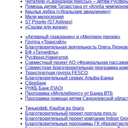
Читатели «Свободной прессы» – детям Русфон
Помощь детям Татарстана от «Клуба чемпионо
Крылья добра («Уральские авиалинии»)
Мили милосердия
S7 Priority (S7 Airlines)
«Сказки для жизни»
«Активный гражданин» и «Миллион призов»
Группа «Трансойл»
Благотворительная деятельность Олега Леонов
БФ «Татнефть»
Русфонд.Навигатор
Совместный проект АО «Федеральная пассажи
Совместная благотворительная программа ком
Транспортная группа FESCO
Благотворительный сервис Альфа-Банка
Сбербанк
РНКБ Банк (ПАО)
Программа «Мультибонус» от Банка ВТБ
Программа помощи детям Свердловской област
Тинькофф. Кэшбэк во благо
Благотворительный проект портала mos.ru
Благотворительный проект компании Indoor Gro
Благотворительные программы ГК «Кредитэксп