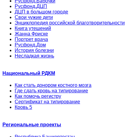
Русфонд.Бабочки
Русфонд.ДЦП
ДЦП в большом городе
Свои чужие дети
Энциклопедия российской благотворительности
Книга утешений
Жанна Фриске
Портрет врача
Русфонд.Дом
История болезни
Несладкая жизнь
Национальный РДКМ
Как стать донором костного мозга
Где сдать кровь на типирование
Как помочь регистру
Сертификат на типирование
Кровь 5
Региональные проекты
Республика Башкортостан