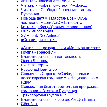
«Екатерининская Ассамблея»
Читатели Forbes помогают Русфонду
Читатели «Свободной прессы» – детям
Русфонда
Помощь детям Татарстана от «Клуба
чемпионов» сети АЗС «Татнефть»
Крылья добра («Уральские авиалинии»)
Мили милосердия
S7 Priority (S7 Airlines)
«Сказки для жизни»
«Активный гражданин» и «Миллион призов»
Группа «Трансойл»
Благотворительная деятельность
Олега Леонова
БФ «Татнефть»
Русфонд.Навигатор
Совместный проект АО «Федеральная
пассажирская компания» и Национального
РДКМ
Совместная благотворительная программа
компании «Ютека» и Русфонда
Транспортная группа FESCO
Благотворительный сервис Альфа-Банка
Сбербанк