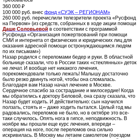
360 000 ₽
100 000 руб. внес
фонд «СУЭК – РЕГИОНАМ»
260 000 руб. перечислили телезрители проекта «Русфонд
на Первом» (из средств, собранных в ходе акции помощи
Даше Соловьевой
в соответствии с программой
Русфонда «Организация пожертвований при помощи
СМИ и интернета от физических и юридических лиц для
оказания адресной помощи остронуждающимся людям
по их письмам»)
Назар родился с переломами бедер и руки. В областной
больнице сказали, что в России таких «стеклянных» деток
не лечат. И вообще нет никакого лечения,
порекомендовали только лежать! Малышу достаточно
было резко двинуть ногой, чтобы она сломалась.
Благодаря вам Назар начал лечение в Москве.
Сердечное спасибо за сострадание и милосердие! Когда
мы обратились к доктору Беловой, она сразу сказала, что
Назар будет ходить. И действительно: сын научился
ползать, стоять и – даже ходить пытался. Целый год мы
радовались, переломов не было, но в октябре это все-
таки случилось. Опять нога в гипсе, неподвижность. В
ноябре мы прошли еще курс лечения, впереди –
операция на ноге, после переломов она сильно
искривилась. В Москву мы летаем самолетом (поездом