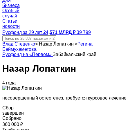
Для
бизнеса
Особый
случай
Статьи,
новости
Русфонд за 29 лет
24,571 МЛРД ₽
39 799
Влад Стеценко
<
Назар Лопаткин
>
Регина
Баймухаметова
Русфонд на «Первом»
Забайкальский край
Назар Лопаткин
4 года
несовершенный остеогенез, требуется курсовое лечение
Сбор
завершен
Собрано
360 000 ₽
Требовалось