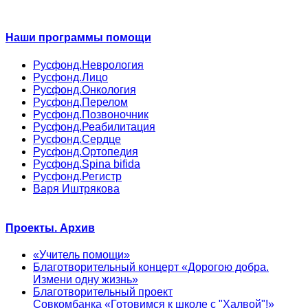
Наши программы помощи
Русфонд.Неврология
Русфонд.Лицо
Русфонд.Онкология
Русфонд.Перелом
Русфонд.Позвоночник
Русфонд.Реабилитация
Русфонд.Сердце
Русфонд.Ортопедия
Русфонд.Spina bifida
Русфонд.Регистр
Варя Иштрякова
Проекты. Архив
«Учитель помощи»
Благотворительный концерт «Дорогою добра.
Измени одну жизнь»
Благотворительный проект
Совкомбанка «Готовимся к школе с "Халвой"!»