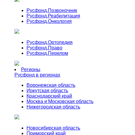
Русфонд.
Позвоночник
Русфонд.
Реабилитация
Русфонд.
Онкология
Русфонд.
Ортопедия
Русфонд.
Право
Русфонд.
Перелом
Регионы
Русфонд в регионах
Воронежская область
Иркутская область
Краснодарский край
Москва и Московская область
Нижегородская область
Новосибирская область
Приморский край