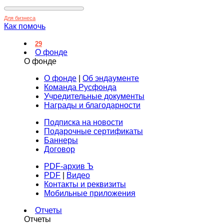
Для бизнеса
Как помочь
29
О фонде
О фонде
О фонде
|
Об эндаументе
Команда Русфонда
Учредительные документы
Награды и благодарности
Подписка на новости
Подарочные сертификаты
Баннеры
Договор
PDF-архив Ъ
PDF
|
Видео
Контакты и реквизиты
Мобильные приложения
Отчеты
Отчеты