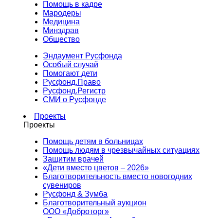
Помощь в кадре
Мародеры
Медицина
Минздрав
Общество
Эндаумент Русфонда
Особый случай
Помогают дети
Русфонд.Право
Русфонд.Регистр
СМИ о Русфонде
Проекты
Проекты
Помощь детям в больницах
Помощь людям в чрезвычайных ситуациях
Защитим врачей
«Дети вместо цветов – 2026»
Благотворительность вместо новогодних
сувениров
Русфонд & Зумба
Благотворительный аукцион
ООО «Доброторг»