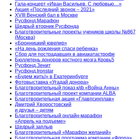
Гала-концерт «Иван Васильев. С любовью…»
Акция «Последний звонок – 2021»
XVIII Венский бал в Москве
Русфонд.Марафон
Щедрый вторник Русфонда
Благотворительные проекты учеников школы №867
(Москва)
«Бронницкий ювелир»
«На день рождения спаси ребенка»
Сбор для пострадавших в авиакатастрофе
Бюллетень доноров костного мозга Кровь5
Русфонд.Зенит
Русфонд.Ironstar
«Будем жить!» в Екатеринбурге
Фотовыставка «Угадай донора»
Благотворительный показ к/ф «Война Анны»
Благотворительный проект компании ALBA
Благотворительная акция «Главпсихплав»
Дмитрий Хворостовский
и друзья – детям
Благотворительный онлайн‑марафон
«Апрель на подъеме»
Щедрый заплыв
Благотворительный «Марафон желаний»
Благотворительная программа компании «Флора»