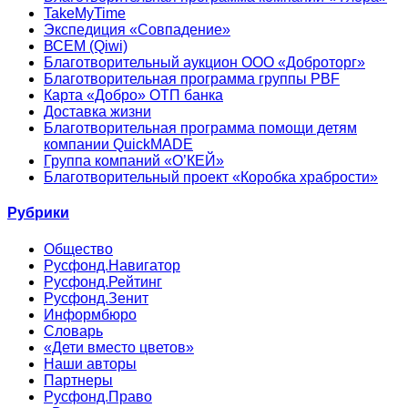
TakeMyTime
Экспедиция «Совпадение»
ВСЕМ (Qiwi)
Благотворительный аукцион ООО «Доброторг»
Благотворительная программа группы PBF
Карта «Добро» ОТП банка
Доставка жизни
Благотворительная программа помощи детям
компании QuickMADE
Группа компаний «О’КЕЙ»
Благотворительный проект «Коробка храбрости»
Рубрики
Общество
Русфонд.Навигатор
Русфонд.Рейтинг
Русфонд.Зенит
Информбюро
Словарь
«Дети вместо цветов»
Наши авторы
Партнеры
Русфонд.Право